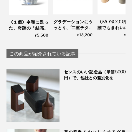
グラデーションにう
《MONOCO限
《１個》令和に甦っ
っとり、“二重チタン
誰でもきれいに
た、奇跡の「結霜グ
構造”でビールもコー
付けができる、
ラス」｜結霜月華
13,200
3,
5,500
¥
¥
¥
ヒーもおいしい「純
あたたかい色彩
（けっそうげっか）
チタンタンブラー」
225年続く越前
いつものお酒をもっとおいしく、こだわりの地酒も余す
（250cc） | 燕三条
の老舗がつくる
この商品が紹介されている記事
ことなく味わって、贅沢な時間を過ごしませんか？
漆のそば猪口」｜
琳堂×MONOCO
センスのいい記念品（単価5000
円）で、他社との差別化を