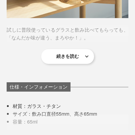
試しに普段使っているグラスと飲み比べてもらっても、
「なんだか味が違う、まろやか！」。
続きを読む
色々なお酒を飲み比べてみましたが、ビールの味の違い
が最もはっきりと感じられるようでした。
“お酒をおいしくする”という金属や陶器のタンブラーは
仕様・インフォメーション
多々ありますが、確実に違うのは、半透明で、お酒の色
が見えるところ。オーロラのような色の美しさはもちろ
材質：ガラス・チタン
ん、透明感と光のゆらぎがおいしさを引き立てていると
サイズ：飲み口直径55mm、高さ65mm
思います。
外から見るとオーロラカラーですが、内側はシルバー。
容量：65ml
お酒の色と光がキラキラと輝き、ずっと眺めたくなる美
重量：98g
しさ。今日の疲れも溶けていく…。