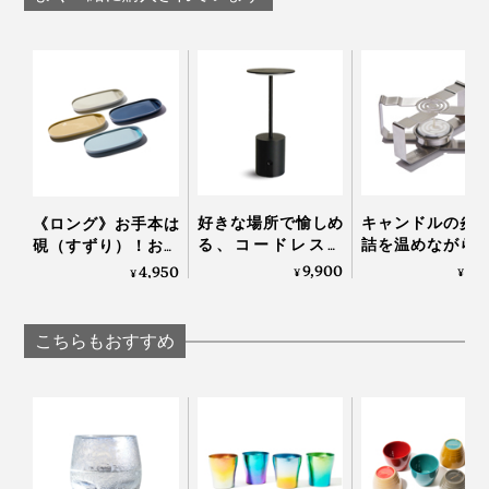
ラス｜PROGRESS プ
｜PROGRESS プ
PROGRESS プログレ
い」特徴を持つ、純度100％のチタンを使用していると
ログレス
レス
ス
のこと。
おいしい、美しいだけでなく、安心して使えるのも高ポ
イント。
お酒好きなお父さんやパートナーへのプレゼントにもぴ
磨き直しサービスもあり。詳細は保証書の二次元コードにあるメールアドレスで
ったりだと思います！
連絡を
好きな場所で愉しめ
キャンドルの炎
《ロング》お手本は
る、コードレスの
詰を温めながら
硯（すずり）！お皿
モダンなブラックのBOX入り。お酒好きのあの人にプレ
「晩酌ライト」
っくり呑める「
が減る、食事がスス
9,900
3,
4,950
¥
¥
¥
な卓上コンロ」
ム、重ねて収納でき
ゼントしたら、喜ばれそうです。
CROSS WARMER
る「suzuriプレート」
ロスウォーマー
｜KIKIME
こちらもおすすめ