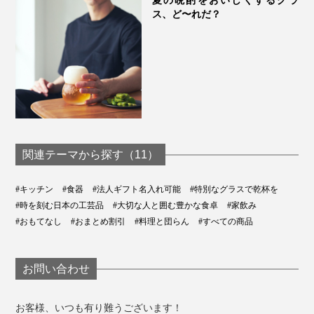
夏の晩酌をおいしくするグラ
ス、ど〜れだ？
関連テーマから探す（11）
#キッチン
#食器
#法人ギフト名入れ可能
#特別なグラスで乾杯を
#時を刻む日本の工芸品
#大切な人と囲む豊かな食卓
#家飲み
#おもてなし
#おまとめ割引
#料理と団らん
#すべての商品
お問い合わせ
お客様、いつも有り難うございます！