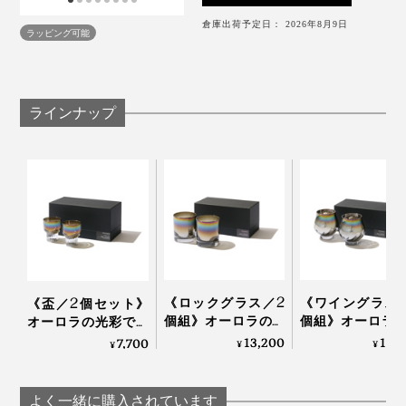
ように扱ってください。
す。
倉庫出荷予定日： 2026年8月9日
内面にチタン加工を施しておりますので、金属製の
ラッピング可能
マドラーなどもチタンコートを傷める可能性があり
ます
グラスを重ねますと、チタンコートを傷めることが
ラインナップ
あります
ガラスが熱いうちに冷たいものを入れたり濡れたと
ころに置かないでください
亀裂や破損したガラス片は大変危険ですので、各自
治体の指示に従って破棄してください
ご購入１ヶ月以内なら、うっかりグラスを割ってしまっ
ても無償で交換できる「保証書」がついています。
どうりで、口当たりのなめらかさが違う！
《ロックグラス／2
《ワイングラス
《盃／2個セット》
個組》オーロラの光
個組》オーロラ
オーロラの光彩で眼
彩で眼福を、まろや
彩で眼福を、ま
福を、まろやかな味
13,200
13,
7,700
コーティングに使われているのは、純度100％チタン。
¥
¥
¥
かな味わいで口福を
かな味わいで口
わいで口福をもたら
一般的にチタングラスと呼ばれるものでも、合成チタン
もたらす、「純チタ
もたらす、純チ
す、「純チタン」コ
がほとんどのところ、「錆びない、軽い、人体にやさし
ン」コーティンググ
コーティンググ
ーティンググラス｜
よく一緒に購入されています