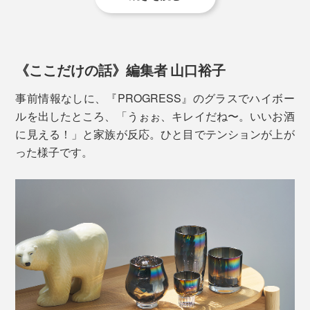
ガラスのカッティングに光が反射して、テーブルに落ち
る影も華やか。ほどよい重みで安定感があります。
《ここだけの話》編集者 山口裕子
事前情報なしに、『PROGRESS』のグラスでハイボー
ルを出したところ、「うぉぉ、キレイだね〜。いいお酒
に見える！」と家族が反応。ひと目でテンションが上が
った様子です。
ガラス製のグラスの内側に、チタンをコーティング。チ
タン膜は半透明になっています。