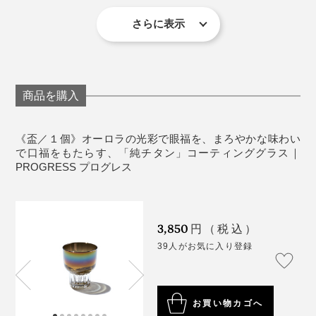
保証：１ヶ月（１商品1回のみ、内容や方法の詳細は
商品同梱の保証書参照）
さらに表示
《取り扱い上の注意》
やわらかいスポンジ（車などを洗うような）に中性
洗剤を使用してください
商品を購入
洗浄後は、柔らかい布で水分を拭きとっていただく
ことをおすすめいたします
ガラスを傷つける恐れのあるクレンザーや研磨剤入
《盃／１個》オーロラの光彩で眼福を、まろやかな味わい
で口福をもたらす、「純チタン」コーティンググラス｜
りスポンジなどは使用しないでください
PROGRESS プログレス
《使用上の注意》
ガラス製品を安全にお使いいただくために、用途以
外でのご使用はおやめください
メーカーさんにお話を聞くと、チタンをグラスの内側だ
3,850
円（税込）
乳幼児の手の届かないところに保管してください
けに、半透明になる薄さでコーティングできるのは、知
グラスのフチはつるんとなめらか。やや厚みを持たせて
39人がお気に入り登録
食器洗い洗浄機、電子レンジ、オーブンには対応し
る限り『PROGRESS』のみではないかとのこと。
あり、欠けにくく強化されています。
ていません
傷がつきますと破損しやすくなります
ナノレベルの薄さで膜を作るため、熟練の職人による手
お買い物カゴへ
ガラス同士、金属同士など固いものとぶつからない
作業で、グラスを精密洗浄、精密研磨しているそうで