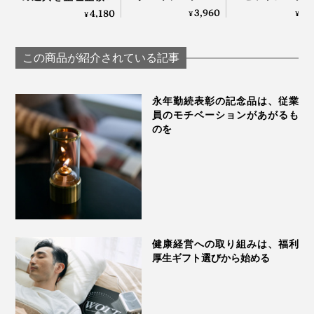
ンドに安定感バツグ
トで重ねて使用
木の温かみにデスク
3,960
9,
4,180
¥
¥
¥
四隅に滑り止めがついていて、安定感があります。
ン！MagSafe対応、
きる「バッテリ
も、心も、ととのう
強い磁力でカンタン
ック＋超薄型ス
｜M.SCOOP Mobile
設置できる「折りた
スタンド（MagSa
catcher
この商品が紹介されている記事
たみ式スマホスタン
対応）」
ド」｜MaGdget
永年勤続表彰の記念品は、従業
員のモチベーションがあがるも
のを
健康経営への取り組みは、福利
厚生ギフト選びから始める
スマホを支えるのは、球。