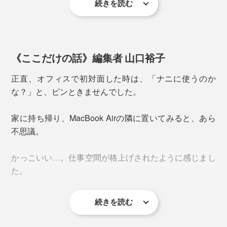
続きを読む
素材はステンレス。
iPodの背面をピッカピカに仕上げたことで世界にその名
を轟かせた、新潟・燕三条の「鏡面磨き」の技術が使わ
《ここだけの話》編集者 山口裕子
れています。
正直、オフィスで初対面した時は、「ナニに使うのか
この球体、「２つの半球を溶接して研磨したもの」と聞
な？」と、ピンときませんでした。
いて驚きました。どこからみても触っても、継ぎ目が見
つかりません。
家に持ち帰り、MacBook Airの隣に置いてみると、あら
不思議。
かっこいい…。仕事空間が格上げされたように感じまし
た。
続きを読む
なぜかデスクの上をキレイにしたくなって、お片付けス
タート。これは整理整頓キープにも良さそうです。