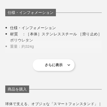
仕様・インフォメーション
仕様・インフォメーション
材質 ：［本体］ステンレススチール ［滑り止め］
ポリウレタン
正方形のプレートも、鏡だといわれたら信じてしまいそ
重量：約324g
うな光沢。天面だけでなく四方のコバにも、ていねいな
サイズ（約）：幅100×奥行き100×高さ54mm
「鏡面磨き」が施されています。
さらに表示
メーカーさんに聞くと、本品は従来のコストありきの量
産発想ではなく、下地から仕上げまで妥協なくクオリテ
商品を購入
ィーにこだわった製品とのこと。
球体で支える、オブジェな「スマートフォンスタンド」｜
特に、球体は「２つの半球を溶接して磨き上げた」とい