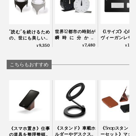
くことは、気持ちがスッと落ち着くものだなと感じまし
た。
スマホを立てかけてみると、早速メール新着の通知。目
世界12都市の時刻が
《Lサイズ》心地
“読む”を続けるため
裏面は、細い線状の模様をつけた「ヘアライン」仕上げ
瞬時に分かる
ヴィーガンレザ
線の先に画面があるので、顔を向けるだけでロック解除
の、世にも美しいル
にブランドゴロを刻印。
「World Clock」|
手触り、自然と
ーペ｜TAKEDA
7,480
18,
9,350
¥
¥
され、スムーズに確認できるのもGOOD。
¥
MASAFUMI ISHIKAWA
クスペースが整
DESIGN PROJECT タ
.Design
「デスクマット
ケダデザインプロジ
寝室のスマホ指定席にも良さそうです。
Orbitkey Deskmat
ェクト
こちらもおすすめ
《スタンド》車載ホ
《Snapスタンド
《スマホ置き》仕事
ルダーやデスクスタ
ーセット》マグ
の道具を整理整頓！