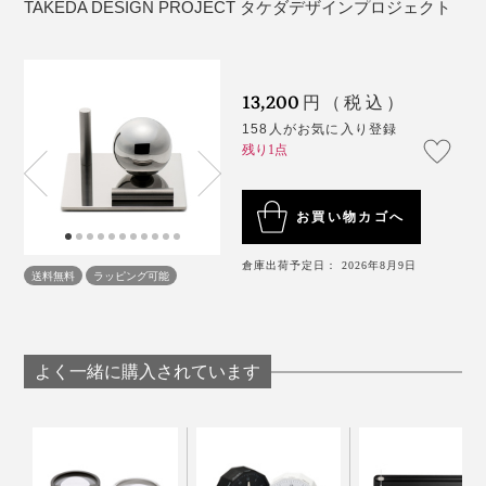
TAKEDA DESIGN PROJECT タケダデザインプロジェクト
う話にはびっくり。どんなに目を凝らしても、継ぎ目が
まったく見えません。
13,200
円（税込）
さすがは世界屈指の研磨技術！
158人がお気に入り登録
円柱のバーは、側面がツヤ消しの「ブラスト仕上げ」
残り1点
で、端面が「鏡面仕上げ」。ひとつの立体に2種類の仕
上げを美しく両立させるのは、高い技術があってこそな
お買い物カゴへ
のだとか。
倉庫出荷予定日： 2026年8月9日
送料無料
ラッピング可能
よく一緒に購入されています
そんな裏話をさておいても、視界に端正なデザインを置