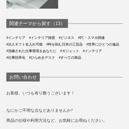
関連テーマから探す（13）
#インテリア
#インテリア雑貨
#ビジネス
#PC・スマホ関連
#法人ギフト名入れ可能
#時を刻む日本の工芸品
#世界にひとつの逸品
縦の円柱バーは、キーホルダーや指輪などちょっとした
#洗練された仕事環境をあなたに
#ガジェット
#インテリア
ものを置くスペースになります。
#仕事効率化
#ひらめきデスク
#すべての商品
お問い合わせ
お客様、いつも有り難うございます！
なにかご不明な点などありませんか?
商品の仕様や利用方法など、お気軽にお尋ねください。