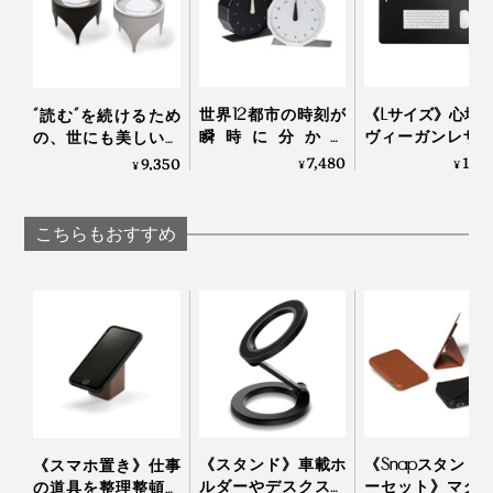
くことは、気持ちがスッと落ち着くものだなと感じまし
た。
スマホを立てかけてみると、早速メール新着の通知。目
世界12都市の時刻が
《Lサイズ》心地
“読む”を続けるため
裏面は、細い線状の模様をつけた「ヘアライン」仕上げ
瞬時に分かる
ヴィーガンレザ
線の先に画面があるので、顔を向けるだけでロック解除
の、世にも美しいル
にブランドゴロを刻印。
「World Clock」|
手触り、自然と
ーペ｜TAKEDA
7,480
18,
9,350
¥
¥
され、スムーズに確認できるのもGOOD。
¥
MASAFUMI ISHIKAWA
クスペースが整
DESIGN PROJECT タ
.Design
「デスクマット
ケダデザインプロジ
寝室のスマホ指定席にも良さそうです。
Orbitkey Deskmat
ェクト
こちらもおすすめ
《スタンド》車載ホ
《Snapスタンド
《スマホ置き》仕事
ルダーやデスクスタ
ーセット》マグ
の道具を整理整頓！