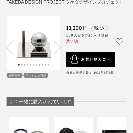
TAKEDA DESIGN PROJECT タケダデザインプロジェクト
う話にはびっくり。どんなに目を凝らしても、継ぎ目が
まったく見えません。
13,200
円（税込）
さすがは世界屈指の研磨技術！
158人がお気に入り登録
円柱のバーは、側面がツヤ消しの「ブラスト仕上げ」
残り1点
で、端面が「鏡面仕上げ」。ひとつの立体に2種類の仕
上げを美しく両立させるのは、高い技術があってこそな
お買い物カゴへ
のだとか。
倉庫出荷予定日： 2026年8月9日
送料無料
ラッピング可能
よく一緒に購入されています
そんな裏話をさておいても、視界に端正なデザインを置