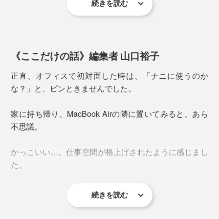
続きを読む
素材はステンレス。
iPodの背面をピッカピカに仕上げたことで世界にその名
を轟かせた、新潟・燕三条の「鏡面磨き」の技術が使わ
《ここだけの話》編集者 山口裕子
れています。
正直、オフィスで初対面した時は、「ナニに使うのか
この球体、「２つの半球を溶接して研磨したもの」と聞
な？」と、ピンときませんでした。
いて驚きました。どこからみても触っても、継ぎ目が見
つかりません。
家に持ち帰り、MacBook Airの隣に置いてみると、あら
不思議。
かっこいい…。仕事空間が格上げされたように感じまし
た。
続きを読む
なぜかデスクの上をキレイにしたくなって、お片付けス
タート。これは整理整頓キープにも良さそうです。