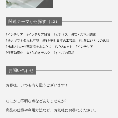
関連テーマから探す（13）
#インテリア
#インテリア雑貨
#ビジネス
#PC・スマホ関連
#法人ギフト名入れ可能
#時を刻む日本の工芸品
#世界にひとつの逸品
縦の円柱バーは、キーホルダーや指輪などちょっとした
#洗練された仕事環境をあなたに
#ガジェット
#インテリア
ものを置くスペースになります。
#仕事効率化
#ひらめきデスク
#すべての商品
お問い合わせ
お客様、いつも有り難うございます！
なにかご不明な点などありませんか?
商品の仕様や利用方法など、お気軽にお尋ねください。