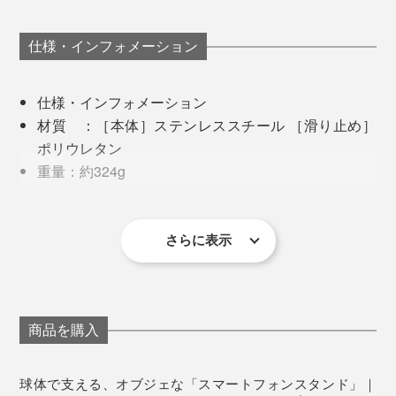
仕様・インフォメーション
仕様・インフォメーション
材質 ：［本体］ステンレススチール ［滑り止め］
ポリウレタン
正方形のプレートも、鏡だといわれたら信じてしまいそ
重量：約324g
うな光沢。天面だけでなく四方のコバにも、ていねいな
サイズ（約）：幅100×奥行き100×高さ54mm
「鏡面磨き」が施されています。
さらに表示
メーカーさんに聞くと、本品は従来のコストありきの量
産発想ではなく、下地から仕上げまで妥協なくクオリテ
商品を購入
ィーにこだわった製品とのこと。
球体で支える、オブジェな「スマートフォンスタンド」｜
特に、球体は「２つの半球を溶接して磨き上げた」とい