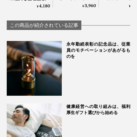
ンドに安定感バツグ
トで重ねて使用
木の温かみにデスク
3,960
9,
4,180
¥
¥
¥
四隅に滑り止めがついていて、安定感があります。
ン！MagSafe対応、
きる「バッテリ
も、心も、ととのう
強い磁力でカンタン
ック＋超薄型ス
｜M.SCOOP Mobile
設置できる「折りた
スタンド（MagSa
catcher
この商品が紹介されている記事
たみ式スマホスタン
対応）」
ド」｜MaGdget
永年勤続表彰の記念品は、従業
員のモチベーションがあがるも
のを
健康経営への取り組みは、福利
厚生ギフト選びから始める
スマホを支えるのは、球。