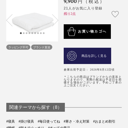
9,900
円（税込）
21人がお気に入り登録
残り2点
お買い物カゴへ
ラッピング不可
ブランド直送
商品を詳しく見る
倉庫出荷予定日： 2026年8月12日頃
＊こちらの商品はブランドからの直送と
なりますので、実際の配送は予定日を前
後する場合がございます。予めご了承の
上ご注文ください。
関連テーマから探す（8）
#寝具
#掛け寝具
#毎日使ってね
#寒さ・冷え対策
#おまとめ割引
#睡眠
#朝までぐっすり
#すべての商品