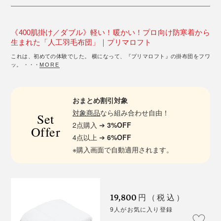
《400肌掛け／ダブル》軽い！暖かい！プロ向け防寒着から
生まれた「人工羽毛布団」｜プリマロフト
これは、初めての体験でした。 横になって、『プリマロフト』の掛布団をフワ
ッ。 ・・・
MORE
おまとめ割引対象
対象商品
なら組み合わせ自由！
Set
2点購入 ➔
3%OFF
Offer
4点以上 ➔
6%OFF
※購入画面で自動適用されます。
19,800
円（税込）
9人がお気に入り登録