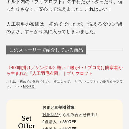
キルト内の『プリマロフト』の中わたがヘタったり、偏
ったりもなく、安心して洗えました。これはいい！
人工羽毛の布団は、初めてでしたが、“洗えるダウン”級
のよさ、すっかり気に入ってしまいました。
このストーリーで紹介している商品
《400肌掛け／シングル》軽い！暖かい！プロ向け防寒着か
ら生まれた「人工羽毛布団」｜プリマロフト
これは、初めての体験でした。 横になって、『プリマロフト』の掛布団をフワ
ッ。 ・・・
MORE
おまとめ割引対象
対象商品
なら組み合わせ自由！
Set
2点購入 ➔
3%OFF
Offer
4点以上 ➔
6%OFF