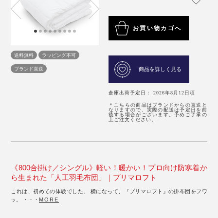
お買い物カゴへ
送料無料
ラッピング不可
ブランド直送
商品を詳しく見る
倉庫出荷予定日： 2026年8月12日頃
＊こちらの商品はブランドからの直送と
なりますので、実際の配送は予定日を前
後する場合がございます。予めご了承の
上ご注文ください。
《800合掛け／シングル》軽い！暖かい！プロ向け防寒着か
ら生まれた「人工羽毛布団」｜プリマロフト
これは、初めての体験でした。 横になって、『プリマロフト』の掛布団をフワ
ッ。 ・・・
MORE