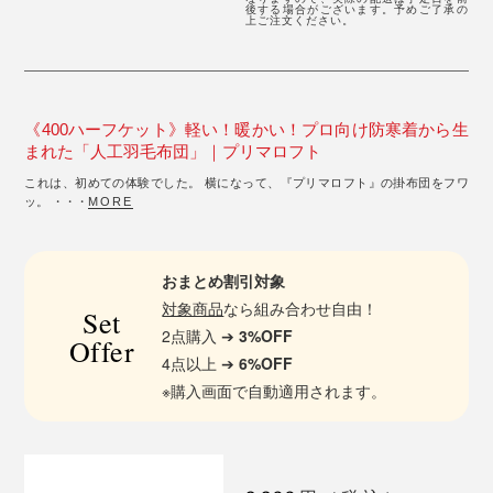
後する場合がございます。予めご了承の
上ご注文ください。
《400ハーフケット》軽い！暖かい！プロ向け防寒着から生
まれた「人工羽毛布団」｜プリマロフト
これは、初めての体験でした。 横になって、『プリマロフト』の掛布団をフワ
ッ。 ・・・
MORE
おまとめ割引対象
対象商品
なら組み合わせ自由！
Set
2点購入 ➔
3%OFF
Offer
4点以上 ➔
6%OFF
※購入画面で自動適用されます。