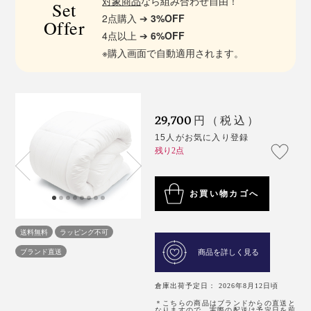
対象商品
なら組み合わせ自由！
Set
2点購入 ➔
3%OFF
Offer
4点以上 ➔
6%OFF
※購入画面で自動適用されます。
29,700
円（税込）
15人がお気に入り登録
残り2点
お買い物カゴへ
送料無料
ラッピング不可
ブランド直送
商品を詳しく見る
倉庫出荷予定日： 2026年8月12日頃
＊こちらの商品はブランドからの直送と
なりますので、実際の配送は予定日を前