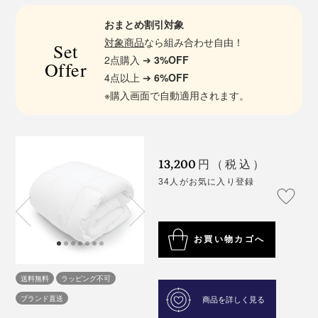
おまとめ割引対象
対象商品
なら組み合わせ自由！
Set
2点購入 ➔
3%OFF
Offer
4点以上 ➔
6%OFF
※購入画面で自動適用されます。
13,200
円（税込）
34人がお気に入り登録
お買い物カゴへ
送料無料
ラッピング不可
ブランド直送
商品を詳しく見る