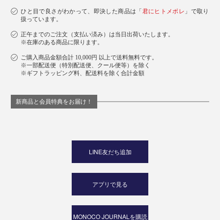
ひと目で良さがわかって、即決した商品は「
君にヒトメボレ
」で取り
扱っています。
正午までのご注文（支払い済み）は当日出荷いたします。
※在庫のある商品に限ります。
ご購入商品金額合計 10,000円 以上で送料無料です。
※一部配送便（特別配送便、クール便等）を除く
※ギフトラッピング料、配送料を除く合計金額
新商品と会員特典をお届け！
LINE友だち追加
アプリで見る
MONOCO JOURNALを購読