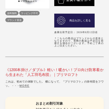
送料無料
ラッピング不可
ブランド直送
商品を詳しく見る
倉庫出荷予定日： 2026年8月12日頃
＊こちらの商品はブランドからの直送と
なりますので、実際の配送は予定日を前
後する場合がございます。予めご了承の
上ご注文ください。
《1200本掛け／ダブル》軽い！暖かい！プロ向け防寒着か
ら生まれた「人工羽毛布団」｜プリマロフト
これは、初めての体験でした。 横になって、『プリマロフト』の掛布団をフワ
ッ。 ・・・
MORE
おまとめ割引対象