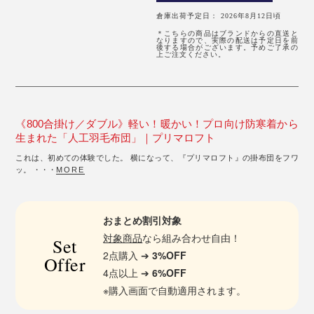
倉庫出荷予定日： 2026年8月12日頃
＊こちらの商品はブランドからの直送と
なりますので、実際の配送は予定日を前
後する場合がございます。予めご了承の
上ご注文ください。
《800合掛け／ダブル》軽い！暖かい！プロ向け防寒着から
生まれた「人工羽毛布団」｜プリマロフト
これは、初めての体験でした。 横になって、『プリマロフト』の掛布団をフワ
ッ。 ・・・
MORE
おまとめ割引対象
対象商品
なら組み合わせ自由！
Set
2点購入 ➔
3%OFF
Offer
4点以上 ➔
6%OFF
※購入画面で自動適用されます。