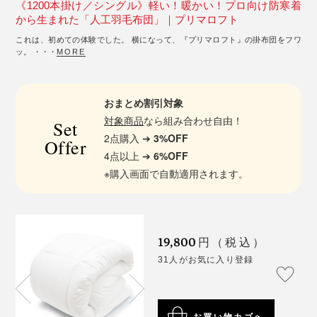
《1200本掛け／シングル》軽い！暖かい！プロ向け防寒着
から生まれた「人工羽毛布団」｜プリマロフト
これは、初めての体験でした。 横になって、『プリマロフト』の掛布団をフワ
ッ。 ・・・
MORE
おまとめ割引対象
対象商品
なら組み合わせ自由！
Set
2点購入 ➔
3%OFF
Offer
4点以上 ➔
6%OFF
※購入画面で自動適用されます。
19,800
円（税込）
31人がお気に入り登録
お買い物カゴへ