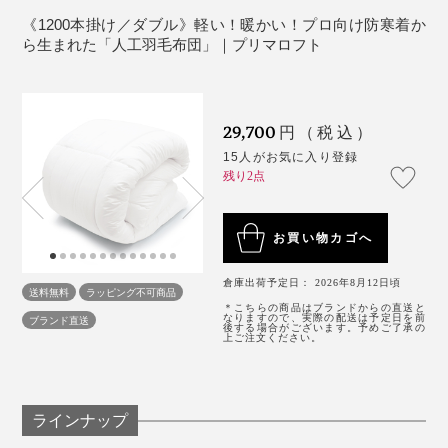
ど続いて、ほとんど寝て過ごすハメになってしまったの
《1200本掛け／ダブル》軽い！暖かい！プロ向け防寒着か
ら生まれた「人工羽毛布団」｜プリマロフト
ですが、そのおかげで、『プリマロフト』のすごさを痛
感したことが。
つまり、2枚合せ、3枚合せにすると、縫い目が重ならな
い「パーソナルキルト」構造だから、縫い目から、熱が
ずっと寝っぱなし、布団を敷きっぱなしだったので、汗
29,700
円（税込）
逃げにくい構造になっているのです。
を吸ったのでしょう。
15人がお気に入り登録
残り2点
1週間後に畳んだベッドマットレスや枕は、なんだかジ
メッとして重かったのですが、『プリマロフト』は、干
お買い物カゴへ
したてのように、フンワリ軽いままでした！
倉庫出荷予定日： 2026年8月12日頃
送料無料
ラッピング不可商品
メーカーであるディーブレスの担当者によると、
＊こちらの商品はブランドからの直送と
なりますので、実際の配送は予定日を前
ブランド直送
後する場合がございます。予めご了承の
上ご注文ください。
「本物の最上級ダウンとくらべてしまうと、『プリマロ
フト』のほうが、やはり重さはあります。でも『プリマ
ロフト』は、汗や湿気に強い。
ラインナップ