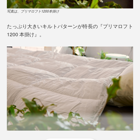
しかも、羽毛と違って、水分を吸ってもヘタりにくい特
布団には、着脱用のスナップボタンが6ヵ所ついている
長から、アメリカ陸軍や海軍、登山家といった、プロ向
ので、ほかの『プリマロフト』シリーズと組み合せれ
写真は、プリマロフト1200本掛け
けの防寒着に採用されてきました。
ば、2枚合せ、3枚合せに。
たっぷり大きいキルトパターンが特長の『プリマロフト
軽くて暖かいのに、水に強い『プリマロフト』の特長
1200 本掛け』。
は、実は、冬の寝具にピッタリ――。
例えば、本品「1200本掛け」と、「400肌掛け」を組み
合せれば、寒がりさんでも、真冬を暖かく過ごせるボリ