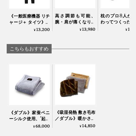
肌に触れると気持ちいいので、布団カバーなしで、その
まま掛けるのもおすすめです。
高さ調節も可能、
枕のプロ8人が
《一般医療機器 リチ
腕・肩が痛くなりに
わってつくった“
ャージ＋ タイツ》寝
くい「横向き寝 専用
3センチ”の究極
てる間に血行促進、
13,980
17,
13,200
¥
¥
¥
枕」｜YOKONEGU
｜PRO-８（プ
疲れ・コリを改善す
Premium
チ）枕 ディーブレ
る「リカバリーウエ
ア」｜VENEX
こちらもおすすめ
側生地は、なめらかなモダール入り高密度生地。ホコリが出づらく、ダニが侵入
《吸湿発熱 敷き毛布
《ダブル》家蚕ペニ
しにくい
／ダブル》暖かさは
ーシルク使用、“起毛
もう当たり前、軽さ
の匠”が磨き上げる、
14,850
68,000
¥
¥
汚れたり、汗をかいたら、布団をそのままネットに入れ
となめらかさが格別
傑作寝具｜Silk Aura