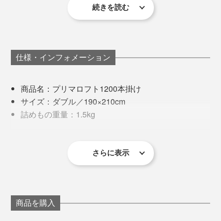
続きを読む
暖かさの工夫は、キルトの構造にもあります。
でも、すぐに気づきました。肩のまわり、背中や腰、足
先まで、全身がフンワリ暖かい空気に包まれてい
一般的に、キルトの縫い目には、中わたが入れられない
る……！
羽毛のように潰れる心配がないから、圧縮梱包でお届け。来客用や災害時の備蓄
用としてもおすすめ
ので、どうしても薄くなって、熱が逃げやすい場所でし
仕様・インフォメーション
た。
掛布団の重みは感じないのに、体の周りに、“あったか
空間”ができている、不思議な感覚でした。
商品名：プリマロフト1200本掛け
『プリマロフト』シリーズのキルトパターンは、「400
サイズ：ダブル／190×210cm
肌掛け」「800合掛け」「1200本掛け」それぞれパター
しかも、掛布団カバーを使わない、タオルケットも使わ
詰めもの重量：1.5kg
ンが違います。
ないで、文字どおり、『プリマロフト』1枚で寝ました
素材：
が、これが、気持ちいい。
［側生地］ポリエステル80%・レーヨン20%
［詰めもの］ポリエステル（プリマロフト®）100%
さらに表示
見た目は真っ白でヒヤッとしそうに見えますが、いざ入
ると、柔らかい生地が肌になじんでくれる。朝、目覚め
※『プリマロフト』側生地の傷み・劣化が気になる場合は、お手持ちの掛布
団カバーを掛けてお使いください。
るまで、ぬくぬく気持ちいい寝心地が続きました。
※お手入れは、洗濯ネットを使って、40℃以下の弱流水で洗濯機洗い。ド
ライクリーニングも可。ただし、タンブラー乾燥はできません。
※お手入れできる洗濯機の容量の目安は、ダブルサイズ1枚で、容量10kg以
上の洗濯機なら洗えます。ドラム型や洗濯機メーカーによって異なるの
商品を購入
で、お手持ちの洗濯機の取扱説明書で、ご確認をお願いします。
実は、『プリマロフト』の掛布団を試しているあいだ
に、ひさしぶりに風邪をひいて、37～38℃の熱が5日ほ