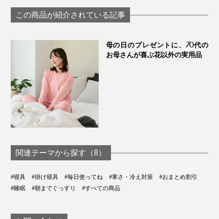
て、洗濯機で丸洗いOK。
の「毛布」｜CALDO
NIDO notteⅢ
この商品が紹介されている記事
汗っかきの人や、小さいお子さん、羽毛臭（動物臭）や
ホコリ、ダニアレルギーが気になる人も使いやすい掛布
母の日のプレゼントに、70代の
団です。
お母さんが喜ぶ花以外の実用品
関連テーマから探す（8）
#寝具
#掛け寝具
#毎日使ってね
#寒さ・冷え対策
#おまとめ割引
#睡眠
#朝までぐっすり
#すべての商品
写真は、プリマロフト1200本掛け