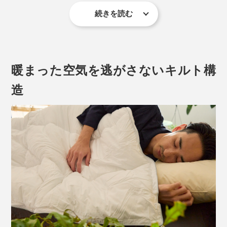
ます。
続きを読む
晩秋から冬の始めは、これ1枚で快適に。ボリュームが
あって暖かいのに、驚くほど軽いかけ心地に、きっと驚
かれるでしょう。
暖まった空気を逃がさないキルト構
造
3種の太さのポリエステルを配合してつくる「プリマロフト」
大きいキルトパターンで驚くほど暖かい「プリマロフト1200 本掛け布団」