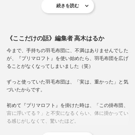
ュームの羽毛布団代わりになります。
続きを読む
その発想から、寝具メーカーのディーブレスが、掛布団
写真は、プリマロフト1200本掛け
の『プリマロフト』シリーズを開発しました。すでに、
「400肌掛け」や、足元に「400ハーフケット」を組み
10年近く売れ続けているロングセラーになっています。
合せると、布団を重ねたあいだにも、空気層ができるの
《ここだけの話》編集者 高木はるか
で、保温力が高まって、ますます暖かく。
フンワリ軽いのに暖かくて、まるで、一晩中“春の陽
気”に包まれているような、身軽な寝心地……重い綿布
今まで、手持ちの羽毛布団に、不満はありませんでした
団や毛布、洗えない羽毛布団が扱いにくくなってきた人
が、『プリマロフト』を使い始めたら、羽毛布団を広げ
に、おすすめします。
ることがなくなってしまいました（笑）
ずっと使っていた羽毛布団は、「実は、重かった」と気
づいたからです。
写真は、プリマロフト400肌掛けと1200本掛けを重ねて
初めて『プリマロフト』を掛けた時は、「この掛布団、
宙に浮いてる？」と不安になるくらい、体に掛かってい
る感じがしなくて、驚いたほど。