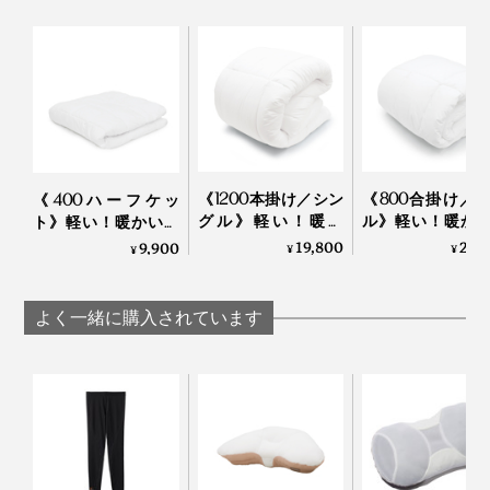
せっかくの羽毛布団でも、長年使い続けていたり、干せ
だから、重ねれば重ねるほど、ますますあったか！
ない環境だったりするなら、『プリマロフト』のほう
が、軽い寝心地のまま、使い続けられます」
とのことでした。
手軽に洗えるところも◎。寝汗や咳、くしゃみの飛沫で
《1200本掛け／シン
《800合掛け／
《400ハーフケッ
汚れた『プリマロフト』を、洗濯機で丸洗いしました
グル》軽い！暖か
ル》軽い！暖か
ト》軽い！暖かい！
い！プロ向け防寒着
プロ向け防寒着
プロ向け防寒着から
19,800
24,
が、元のふっくらした仕上がりに。
9,900
¥
¥
¥
から生まれた「人工
生まれた「人工
生まれた「人工羽毛
羽毛布団」｜プリマ
布団」｜プリマ
布団」｜プリマロフ
キルト内の『プリマロフト』の中わたがヘタったり、偏
ロフト
ト
ト
よく一緒に購入されています
ったりもなく、安心して洗えました。これはいい！
重ねた『プリマロフト』の間に入って、シュラフ（寝袋）のようにも使える
人工羽毛の布団は、初めてでしたが、“洗えるダウン”級
『プリマロフト』シリーズの側生地は、柔らかさバツグ
のよさ、すっかり気に入ってしまいました。
ンの「モダール」入り高密度生地。
吸放湿性に優れていて、蒸れにくく、快適な使い心地。