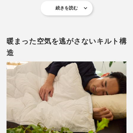
ます。
続きを読む
晩秋から冬の始めは、これ1枚で快適に。ボリュームが
あって暖かいのに、驚くほど軽いかけ心地に、きっと驚
かれるでしょう。
暖まった空気を逃がさないキルト構
造
3種の太さのポリエステルを配合してつくる「プリマロフト」
大きいキルトパターンで驚くほど暖かい「プリマロフト1200 本掛け布団」