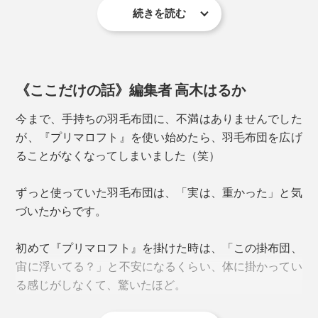
ュームの羽毛布団代わりになります。
続きを読む
その発想から、寝具メーカーのディーブレスが、掛布団
写真は、プリマロフト1200本掛け
の『プリマロフト』シリーズを開発しました。すでに、
「400肌掛け」や、足元に「400ハーフケット」を組み
10年近く売れ続けているロングセラーになっています。
合せると、布団を重ねたあいだにも、空気層ができるの
《ここだけの話》編集者 高木はるか
で、保温力が高まって、ますます暖かく。
フンワリ軽いのに暖かくて、まるで、一晩中“春の陽
気”に包まれているような、身軽な寝心地……重い綿布
今まで、手持ちの羽毛布団に、不満はありませんでした
団や毛布、洗えない羽毛布団が扱いにくくなってきた人
が、『プリマロフト』を使い始めたら、羽毛布団を広げ
に、おすすめします。
ることがなくなってしまいました（笑）
ずっと使っていた羽毛布団は、「実は、重かった」と気
づいたからです。
写真は、プリマロフト400肌掛けと1200本掛けを重ねて
初めて『プリマロフト』を掛けた時は、「この掛布団、
宙に浮いてる？」と不安になるくらい、体に掛かってい
る感じがしなくて、驚いたほど。