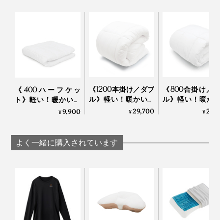
せっかくの羽毛布団でも、長年使い続けていたり、干せ
だから、重ねれば重ねるほど、ますますあったか！
ない環境だったりするなら、『プリマロフト』のほう
が、軽い寝心地のまま、使い続けられます」
とのことでした。
手軽に洗えるところも◎。寝汗や咳、くしゃみの飛沫で
《1200本掛け／ダブ
《800合掛け／
《400ハーフケッ
汚れた『プリマロフト』を、洗濯機で丸洗いしました
ル》軽い！暖かい！
ル》軽い！暖か
ト》軽い！暖かい！
プロ向け防寒着から
プロ向け防寒着
プロ向け防寒着から
29,700
24,
が、元のふっくらした仕上がりに。
9,900
¥
¥
¥
生まれた「人工羽毛
生まれた「人工
生まれた「人工羽毛
布団」｜プリマロフ
布団」｜プリマ
布団」｜プリマロフ
キルト内の『プリマロフト』の中わたがヘタったり、偏
ト
ト
ト
よく一緒に購入されています
ったりもなく、安心して洗えました。これはいい！
重ねた『プリマロフト』の間に入って、シュラフ（寝袋）のようにも使える
人工羽毛の布団は、初めてでしたが、“洗えるダウン”級
のよさ、すっかり気に入ってしまいました。
『プリマロフト』シリーズの側生地は、柔らかさバツグ
ンの「モダール」入り高密度生地。