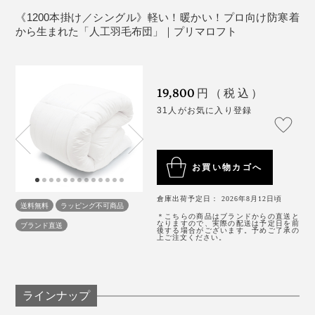
ど続いて、ほとんど寝て過ごすハメになってしまったの
《1200本掛け／シングル》軽い！暖かい！プロ向け防寒着
から生まれた「人工羽毛布団」｜プリマロフト
ですが、そのおかげで、『プリマロフト』のすごさを痛
感したことが。
つまり、2枚合せ、3枚合せにすると、縫い目が重ならな
い「パーソナルキルト」構造だから、縫い目から、熱が
ずっと寝っぱなし、布団を敷きっぱなしだったので、汗
19,800
円（税込）
逃げにくい構造になっているのです。
を吸ったのでしょう。
31人がお気に入り登録
1週間後に畳んだベッドマットレスや枕は、なんだかジ
メッとして重かったのですが、『プリマロフト』は、干
お買い物カゴへ
したてのように、フンワリ軽いままでした！
倉庫出荷予定日： 2026年8月12日頃
送料無料
ラッピング不可商品
メーカーであるディーブレスの担当者によると、
＊こちらの商品はブランドからの直送と
なりますので、実際の配送は予定日を前
ブランド直送
後する場合がございます。予めご了承の
上ご注文ください。
「本物の最上級ダウンとくらべてしまうと、『プリマロ
フト』のほうが、やはり重さはあります。でも『プリマ
ロフト』は、汗や湿気に強い。
ラインナップ