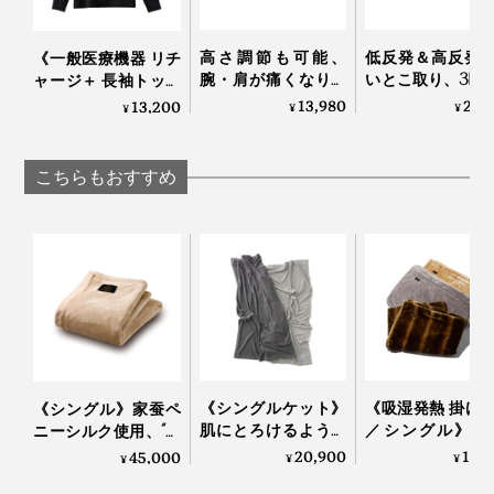
吸放湿性に優れていて、蒸れにくく、快適な使い心地。
高さ調節も可能、
低反発＆高反発
《一般医療機器 リチ
肌に触れると気持ちいいので、布団カバーなしで、その
腕・肩が痛くなりに
いとこ取り、3D
ャージ＋ 長袖トップ
まま掛けるのもおすすめです。
くい「横向き寝 専用
ルキューブの「
ス》寝ている間に血
13,980
29,
13,200
¥
¥
¥
枕」｜YOKONEGU
ノジェル枕」
行促進、疲れ・コリ
Premium
Technogel® pillow
を改善する「リカバ
リーウエア」｜
こちらもおすすめ
VENEX
《シングルケット》
《吸湿発熱 掛け
《シングル》家蚕ペ
肌にとろけるような
／シングル》1
ニーシルク使用、“起
側生地は、なめらかなモダール入り高密度生地。ホコリが出づらく、ダニが侵入
柔らかさ…コットンだ
5℃アップ！ 軽
毛の匠”が磨き上げ
20,900
13,
45,000
¥
¥
¥
しにくい
から一年中使える寝
なめらかさが格
る、傑作寝具｜Silk