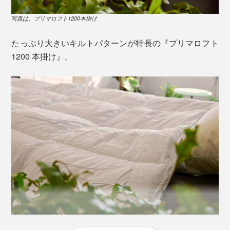
しかも、羽毛と違って、水分を吸ってもヘタりにくい特
布団には、着脱用のスナップボタンが6ヵ所ついている
長から、アメリカ陸軍や海軍、登山家といった、プロ向
ので、ほかの『プリマロフト』シリーズと組み合せれ
写真は、プリマロフト1200本掛け
けの防寒着に採用されてきました。
ば、2枚合せ、3枚合せに。
たっぷり大きいキルトパターンが特長の『プリマロフト
軽くて暖かいのに、水に強い『プリマロフト』の特長
1200 本掛け』。
は、実は、冬の寝具にピッタリ――。
例えば、本品「1200本掛け」と、「400肌掛け」を組み
合せれば、寒がりさんでも、真冬を暖かく過ごせるボリ