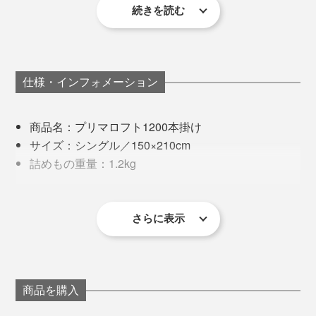
続きを読む
暖かさの工夫は、キルトの構造にもあります。
でも、すぐに気づきました。肩のまわり、背中や腰、足
先まで、全身がフンワリ暖かい空気に包まれてい
一般的に、キルトの縫い目には、中わたが入れられない
る……！
羽毛のように潰れる心配がないから、圧縮梱包でお届け。来客用や災害時の備蓄
用としてもおすすめ
ので、どうしても薄くなって、熱が逃げやすい場所でし
仕様・インフォメーション
た。
掛布団の重みは感じないのに、体の周りに、“あったか
空間”ができている、不思議な感覚でした。
商品名：プリマロフト1200本掛け
『プリマロフト』シリーズのキルトパターンは、「400
サイズ：シングル／150×210cm
肌掛け」「800合掛け」「1200本掛け」それぞれサイズ
しかも、掛布団カバーを使わない、タオルケットも使わ
詰めもの重量：1.2kg
が違います。
ないで、文字どおり、『プリマロフト』1枚で寝ました
素材：
が、これが、気持ちいい。
［側生地］ポリエステル80%・レーヨン20%
［詰めもの］ポリエステル（プリマロフト®）100%
さらに表示
見た目は真っ白でヒヤッとしそうに見えますが、いざ入
ると、柔らかい生地が肌になじんでくれる。朝、目覚め
※『プリマロフト』側生地の傷み・劣化が気になる場合は、お手持ちの掛布
団カバーを掛けてお使いください。
るまで、ぬくぬく気持ちいい寝心地が続きました。
※お手入れは、洗濯ネットを使って、40℃以下の弱流水で洗濯機洗い。ド
ライクリーニングも可。ただし、タンブラー乾燥はできません。
※お手入れできる洗濯機の容量の目安は、シングルサイズ1枚で、容量7kg
以上の洗濯機なら洗えます。ドラム型や洗濯機メーカーによって異なるの
商品を購入
で、お手持ちの洗濯機の取扱説明書で、ご確認をお願いします。
実は、『プリマロフト』の掛布団を試しているあいだ
に、ひさしぶりに風邪をひいて、37～38℃の熱が5日ほ