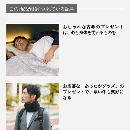
落ちケット
「毛布」｜CAL
Aura
汚れたり、汗をかいたら、布団をそのままネットに入れ
「GRAU」｜
NIDO notteⅢ
この商品が紹介されている記事
て、洗濯機で丸洗いOK。
LOOM&SPOOL
おしゃれな古希のプレゼント
汗っかきの人や、小さいお子さん、羽毛臭（動物臭）や
は、心と身体を労わるものを
ホコリ、ダニアレルギーが気になる人も使いやすい掛布
団です。
お洒落な「あったかグッズ」の
プレゼントで、寒い冬も笑顔に
なる