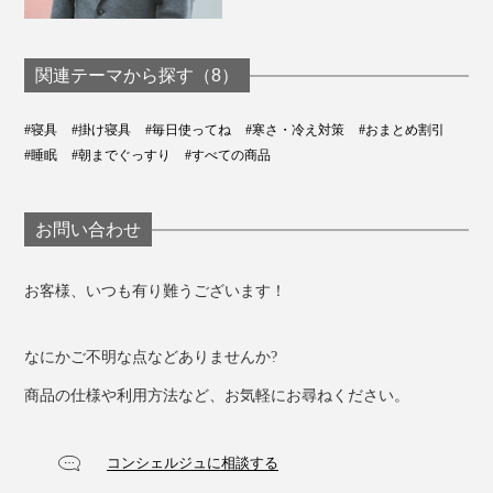
写真は、プリマロフト1200本掛け
軽い掛け心地なのに、気持ちいい暖かさが一晩中続
関連テーマから探す（8）
く……まるで“洗えるダウン”のような快適さ、ぜひ体験
してください。
#寝具
#掛け寝具
#毎日使ってね
#寒さ・冷え対策
#おまとめ割引
#睡眠
#朝までぐっすり
#すべての商品
お問い合わせ
お客様、いつも有り難うございます！
なにかご不明な点などありませんか?
商品の仕様や利用方法など、お気軽にお尋ねください。
コンシェルジュに相談する