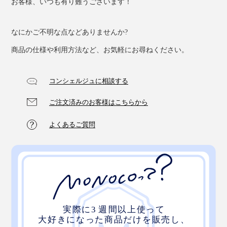
お客様、いつも有り難うございます！
なにかご不明な点などありませんか?
商品の仕様や利用方法など、お気軽にお尋ねください。
傘を開いた時は、プラスチック骨のシナリと生地のハリ
コンシェルジュに相談する
で、開いた状態をキープ。
ご注文済みのお客様はこちらから
傘を閉じたときは、ハンドル付け根のわずかな段差にカ
チッとはまることで閉じた状態をキープします。
よくあるご質問