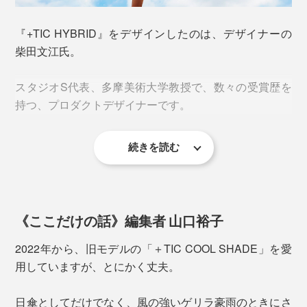
傘立てがない場所では、“自立”という離れ技もやっての
『+TIC HYBRID』をデザインしたのは、デザイナーの
けます。
柴田文江氏。
スタジオS代表、多摩美術大学教授で、数々の受賞歴を
持つ、プロダクトデザイナーです。
続きを読む
本品も、2021年にグッドデザイン賞を受賞。
機能性とルックスの美しさを両立するデザイン、環境に
2. オールプラスティック
配慮した素材使い、「使い捨て意識を変える傘」という
『+TIC HYBRID』はすべてのパーツがプラスティッ
《ここだけの話》編集者 山口裕子
コンセプトが評価されました。
ク。金属を使用していないので、サビることなく、長持
ちします
2022年から、旧モデルの「＋TIC COOL SHADE」を愛
年間約6000万本が消費され、その多くがゴミとして廃
用していますが、とにかく丈夫。
棄される現実。一本の傘に、ビニール・金属・プラスチ
ックなど複数の素材が使われ、ゴミとして分別しにくい
日傘としてだけでなく、風の強いゲリラ豪雨のときにさ