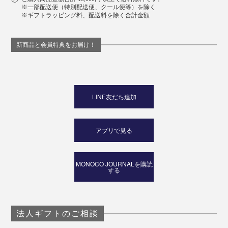
※一部配送便（特別配送便、クール便等）を除く
※ギフトラッピング料、配送料を除く合計金額
新商品と会員特典をお届け！
写真左から「ライトグレー」「グレー」「ブラック」
傘生地と同素材のカバー付き。濡れた傘でもカバーに入
れれば、自分やまわりの人の服も濡らしてしまうことな
LINE友だち追加
く、気を使うストレスから解放されます。
アプリで見る
MONOCO JOURNALを購読
する
法人ギフトのご相談