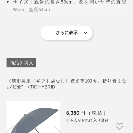
サイズ：親骨の長さ50cm、傘を開いた時の直径
バーに入れて使っています。
85cm、全長54cm
一般的な長傘よりもハンドルを短くし、傘をさした時
晴雨兼用、遮光率100％、UVカット率100％、遮熱率
けれど、折りたたみ傘は、いちいち折りたたむのが面
に、目線がちょうど傘生地の下端にくる設計。これ以
35％＋
倒。濡れた傘を折りたたむと手がベタベタになるし、出
上、下すぎても上すぎてもダメという、絶妙なバランス
生産国：中国
さらに表示
先で傘を置く場所にも困ります。
です。
修理保証：ご購入から2年間
人を傷つけない安全な形、持ちやすいサイズ、強い風に
も耐える丈夫さ、リサイクル可能なオールプラスチック
素材。
これは、傘の露先が中棒につくくらいの風を１分間傘に
商品を購入
当てても壊れない品質ということ。たとえ強風で傘がお
全方位に気遣いのある傘は、持つ人の気持ちも優しくし
ちょこになっても折れにくく、元に戻すことができま
《晴雨兼用／ギフト袋なし》遮光率100％、折り畳まな
てくれます。
す。
い“短傘”｜+TIC HYBRID
金属を使っていないことは、傘の軽さにもつながってい
ます。
6,380
円（税込）
356人がお気に入り登録
3. 尖っていない