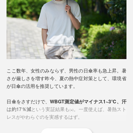
ここ数年、女性のみならず、男性の日傘率も急上昇。暑
さが厳しさを増す昨今、夏の熱中症対策として、環境省
が日傘の活用を推奨しています。
日傘をさすだけで、
WBGT測定値がマイナス1~3℃、汗
は約17％減
という実証結果も
。一度使えば、暑熱スト
(※)
レスがやわらぐのを実感するはず。