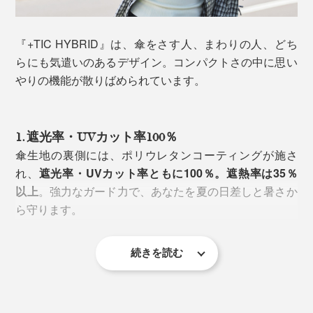
『+TIC HYBRID』は、傘をさす人、まわりの人、どち
らにも気遣いのあるデザイン。コンパクトさの中に思い
やりの機能が散りばめられています。
1. 遮光率・UVカット率100％
傘生地の裏側には、ポリウレタンコーティングが施さ
「とはいえ、持ち運びがね」と躊躇する人もいると思い
れ、
遮光率・UVカット率ともに100％。遮熱率は35％
ますが、『+TIC HYBRID』なら、コンパクトかつ軽
以上
。強力なガード力で、あなたを夏の日差しと暑さか
量。
ら守ります。
重さは約300g
。全長54cmのショートサイズは、バ
（※）
ッグにスッと入れて持ち運びラクラク。ひじを伸ばした
続きを読む
まま手に持っても、傘先が地面につきません。
※ブラック約264g、グレー約289g、ライトグレー約315g