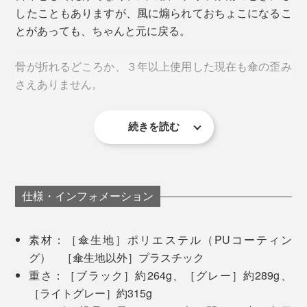
濡れた傘は、カバーに収納してバッグにイン。自分の服
という問題。壊れやすい、持ち歩きにくいというストレ
したこともありますが、風に煽られておちょこになるこ
を濡らすことも、まわりの人に当たらないように気を使
ス。
とがあっても、ちゃんと元に戻る。
うこともありません。
そんな従来の傘のカウンターとして誕生したのが『+TIC
骨が折れるどころか、３年以上使用した現在も傘の歪み
HYBRID』。
さえありません。
続きを読む
そして、何より便利なのが、折りたたまなくていいこ
と。
中棒、親骨、受骨には、
グラスファイバー入りプラスチ
電車通勤で１時間ちょいかかる私にとって、傘は、さし
ック
を使用。
風速15ｍ/sの耐久試験をクリア
した、しな
仕様・インフォメーション
ている時間より閉じて携帯している時間の方が長いも
やかで折れにくい素材です。
の。
リュックやトートバックに入れると、傘の頭が出る程度の長さ
素材：［傘生地］ポリエステル（PUコーティン
グ） ［傘生地以外］プラスチック
特に雨の日の電車の中はストレス多々。まわりの人に濡
親骨の長さは50cm。長傘としては小ぶりですが、雨や
重さ：［ブラック］約264g、［グレー］約289g、
れた傘が当たらないようにする煩わしさがイヤで、もっ
日差しをしっかりブロックしつつ、視界を遮らない、計
［ライトグレー］約315g
ぱら使うのは折りたたみ傘。さしている時以外は防水カ
算された適正サイズ。