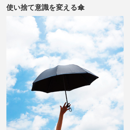
使い捨て意識を変える傘
傘内側はブラック無地
日傘としてだけでなく、雨傘としてもJUPA基準
を
（※）
クリアしています。
65cmの長傘と本品
※日本洋傘振興協議会(JUPA)が定める洋傘の品質基準。製品の操作性、耐久性、
耐漏水性度など31の項目について基準を定めている。
折りたたみ式ではないので、いちいち傘の骨を折りたた
んで傘生地を整えて…という面倒がなく、クルッと回し
て太めの傘ベルトで留めるだけ。