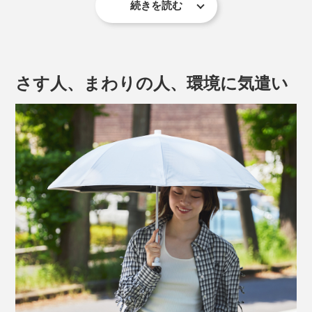
続きを読む
※環境省「日傘の活用推進について〜夏の熱ストレスに気をつけて！〜」
人工太陽照明灯による30分間の照射実験では、マネキン
の頭頂部の温度が、傘なしだと66.5℃だったのに対し、
さす人、まわりの人、環境に気遣い
本品を使用すると34.3℃！
傘の上方から、人工太陽照明灯による照射を30分間行い、傘下に設置したマネキ
ン頭部をサーモカメラで撮影。温度25.0℃±1.0℃、湿度50±4％