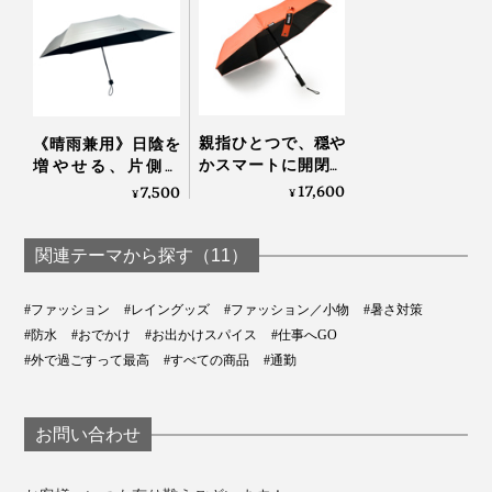
万が一人に当たってしまっても、傷つける心配のない、
思いやり設計です。
4. ハジキなしの手開き
親指ひとつで、穏や
《晴雨兼用》日陰を
傘の開閉は、手開き式。ジャンプ傘のように勢いよく開
かスマートに開閉す
増やせる、片側＋
いたり、閉じ損ねて開いてしまう失敗がありません。
る「電動フルオート
19cmの変形傘｜
17,600
7,500
¥
¥
傘」｜CAN
KAGE+
しかも、開閉状態を留めるための「ハジキ」がないの
ブラック
関連テーマから探す（11）
で、
指を挟むイライラもなし
。
#ファッション
#レイングッズ
#ファッション／小物
#暑さ対策
#防水
#おでかけ
#お出かけスパイス
#仕事へGO
#外で過ごすって最高
#すべての商品
#通勤
お問い合わせ