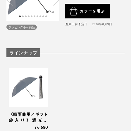
この傘は、そんなストレスがない。折りたたまずバッグ
必要十分の“短傘”を携帯すれば、強い日差しも突然の雨
『+TIC HYBRID』は、傘の親骨の先端である「露先
に入れられる傘は、ほかにないと思います。
カラーを選ぶ
も、余裕でブロックできます。
（つゆさき）」が隠れたデザイン。まわりの人を露先で
さしてしまう心配がありません。
倉庫出荷予定日： 2026年8月9日
加えて、露先が隠れていることの安心感。
ラッピング不可商品
カラーは「ライトグレー」「グレー」「ブラック」の3
色で、細かいストライプ柄。どれもユニセックスな万能
まわりの人に尖った露先が当たる心配がないだけでな
カラーで、プレゼントにもぴったりです。＊
ギフト袋入
く、視界に尖ったものがないことが、予想以上に快適。
りはこちら
ラインナップ
特に先端恐怖症というわけではありませんが、尖ったも
のを見ることは、心理的にストレスがかかるんだなと発
見しました。
《晴雨兼用／ギフト
袋入り》遮光率
傘生地の端を別生地でパイピング。露先部分は二重にな
100％、折り畳まな
6,680
¥