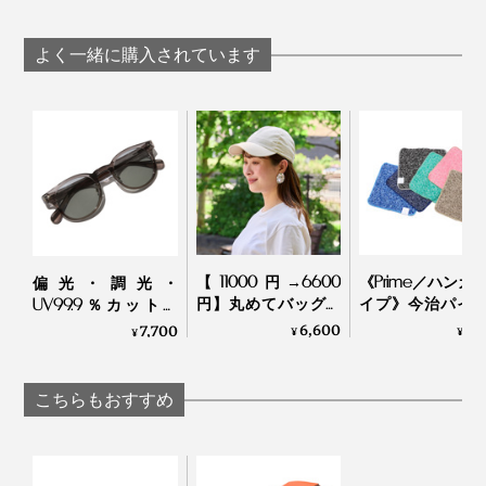
っています。
い“短傘”｜+TIC
HYBRID
よく一緒に購入されています
ライトグレー
また、通常尖っていることの多い傘先端の「石突（いし
づき）」も、直径約26mmのフラットなプラスチック素
材。
【11000円→6600
《Prime／ハンカ
偏光・調光・
円】丸めてバッグイ
イプ》今治パイ
UV99.9％カットの
ンOKのデザイナー
冷感生地のハイ
「おしゃれグラス」
6,600
1,
7,700
¥
¥
¥
ズ・キャップ帽｜La
ッドタオル｜ー℃
｜東海光学
Maison de Lyllis
グレー
こちらもおすすめ