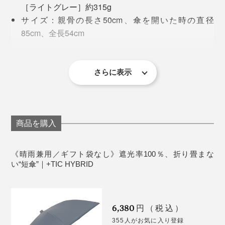
日差しをしっかりブロックしつつ、視界を遮らない、計
［ライトグレー］約315g
ぱら使うのは折りたたみ傘。さしている時以外は防水カ
算された適正サイズ。
サイズ：親骨の長さ50cm、傘を開いた時の直径
バーに入れて使っています。
85cm、全長54cm
一般的な長傘よりもハンドルを短くし、傘をさした時
晴雨兼用、遮光率100％、UVカット率100％、遮熱率
けれど、折りたたみ傘は、いちいち折りたたむのが面
に、目線がちょうど傘生地の下端にくる設計。これ以
35％＋
倒。濡れた傘を折りたたむと手がベタベタになるし、出
上、下すぎても上すぎてもダメという、絶妙なバランス
生産国：中国
さらに表示
先で傘を置く場所にも困ります。
です。
修理保証：ご購入から2年間
人を傷つけない安全な形、持ちやすいサイズ、強い風に
も耐える丈夫さ、リサイクル可能なオールプラスチック
素材。
これは、傘の露先が中棒につくくらいの風を１分間傘に
商品を購入
当てても壊れない品質ということ。たとえ強風で傘がお
全方位に気遣いのある傘は、持つ人の気持ちも優しくし
ちょこになっても折れにくく、元に戻すことができま
《晴雨兼用／ギフト袋なし》遮光率100％、折り畳まな
てくれます。
す。
い“短傘”｜+TIC HYBRID
金属を使っていないことは、傘の軽さにもつながってい
ます。
6,380
円（税込）
355人がお気に入り登録