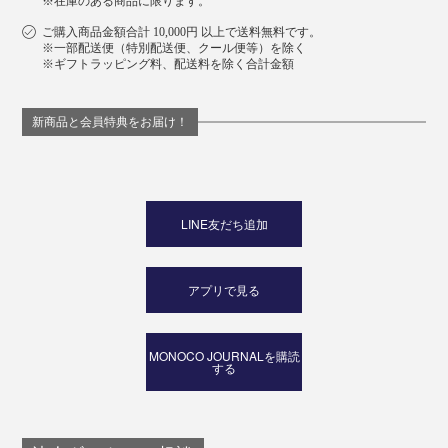
※在庫のある商品に限ります。
ご購入商品金額合計 10,000円 以上で送料無料です。
※一部配送便（特別配送便、クール便等）を除く
※ギフトラッピング料、配送料を除く合計金額
新商品と会員特典をお届け！
写真左から「ライトグレー」「グレー」「ブラック」
傘生地と同素材のカバー付き。濡れた傘でもカバーに入
れれば、自分やまわりの人の服も濡らしてしまうことな
LINE友だち追加
く、気を使うストレスから解放されます。
アプリで見る
MONOCO JOURNALを購読
する