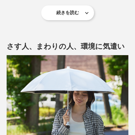
続きを読む
※環境省「日傘の活用推進について〜夏の熱ストレスに気をつけて！〜」
人工太陽照明灯による30分間の照射実験では、マネキン
の頭頂部の温度が、傘なしだと66.5℃だったのに対し、
さす人、まわりの人、環境に気遣い
本品を使用すると34.3℃！
傘の上方から、人工太陽照明灯による照射を30分間行い、傘下に設置したマネキ
ン頭部をサーモカメラで撮影。温度25.0℃±1.0℃、湿度50±4％