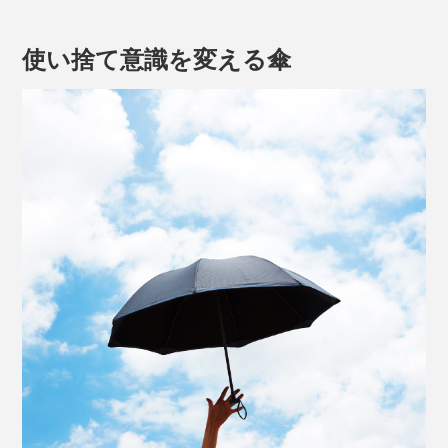
※ブラック約264g、グレー約289g、ライトグレー約315g
使い捨て意識を変える傘
傘内側はブラック無地
日傘としてだけでなく、雨傘としてもJUPA基準
を
（※）
クリアしています。
65cmの長傘と本品
※日本洋傘振興協議会(JUPA)が定める洋傘の品質基準。製品の操作性、耐久性、
耐漏水性度など31の項目について基準を定めている。
折りたたみ式ではないので、いちいち傘の骨を折りたた
んで傘生地を整えて…という面倒がなく、クルッと回し