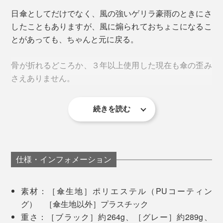
ックなど複数の素材が使われ、ゴミとして分別しにくい
日傘としてだけでなく、風の強いゲリラ豪雨のときにさ
濡れた傘は、カバーに収納してバッグにイン。自分の服
という問題。壊れやすい、持ち歩きにくいというストレ
したこともありますが、風に煽られておちょこになるこ
を濡らすことも、まわりの人に当たらないように気を使
ス。
とがあっても、ちゃんと元に戻る。
うこともありません。
そんな従来の傘のカウンターとして誕生したのが『+TIC
骨が折れるどころか、３年以上使用した現在も傘の歪み
HYBRID』。
さえありません。
続きを読む
そして、何より便利なのが、折りたたまなくていいこ
と。
中棒、親骨、受骨には、
グラスファイバー入りプラスチ
電車通勤で１時間ちょいかかる私にとって、傘は、さし
ック
を使用。
風速15ｍ/sの耐久試験をクリア
した、しな
仕様・インフォメーション
ている時間より閉じて携帯している時間の方が長いも
やかで折れにくい素材です。
の。
リュックやトートバックに入れると、傘の頭が出る程度の長さ
素材：［傘生地］ポリエステル（PUコーティン
グ） ［傘生地以外］プラスチック
特に雨の日の電車の中はストレス多々。まわりの人に濡
親骨の長さは50cm。長傘としては小ぶりですが、雨や
重さ：［ブラック］約264g、［グレー］約289g、
れた傘が当たらないようにする煩わしさがイヤで、もっ