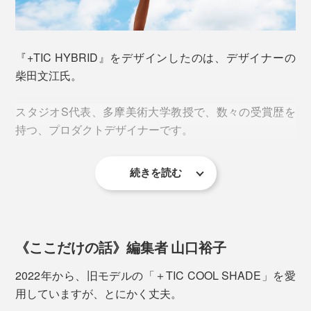
て太めの傘ベルトで留めるだけ。
傘立てがない場所では、“自立”という離れ技もやっての
『+TIC HYBRID』をデザインしたのは、デザイナーの
けます。
柴田文江氏。
スタジオS代表、多摩美術大学教授で、数々の受賞歴を
持つ、プロダクトデザイナーです。
続きを読む
本品も、2021年にグッドデザイン賞を受賞。
機能性とルックスの美しさを両立するデザイン、環境に
2. オールプラスティック
配慮した素材使い、「使い捨て意識を変える傘」という
『+TIC HYBRID』はすべてのパーツがプラスティッ
《ここだけの話》編集者 山口裕子
コンセプトが評価されました。
ク。金属を使用していないので、サビることなく、長持
ちします
2022年から、旧モデルの「＋TIC COOL SHADE」を愛
年間約6000万本が消費され、その多くがゴミとして廃
用していますが、とにかく丈夫。
棄される現実。一本の傘に、ビニール・金属・プラスチ