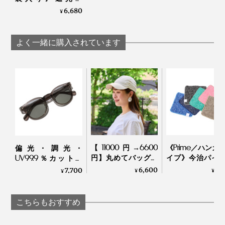
傘生地の端を別生地でパイピング。露先部分は二重にな
100％、折り畳まな
6,680
¥
っています。
い“短傘”｜+TIC
HYBRID
よく一緒に購入されています
ライトグレー
また、通常尖っていることの多い傘先端の「石突（いし
づき）」も、直径約26mmのフラットなプラスチック素
材。
【11000円→6600
《Prime／ハンカ
偏光・調光・
円】丸めてバッグイ
イプ》今治パイ
UV99.9％カットの
ンOKのデザイナー
冷感生地のハイ
「おしゃれグラス」
6,600
1,
7,700
¥
¥
¥
ズ・キャップ帽｜La
ッドタオル｜ー℃
｜東海光学
Maison de Lyllis
グレー
こちらもおすすめ