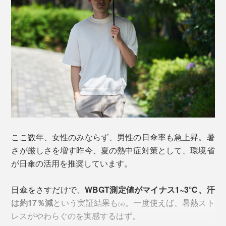
ここ数年、女性のみならず、男性の日傘率も急上昇。暑
さが厳しさを増す昨今、夏の熱中症対策として、環境省
が日傘の活用を推奨しています。
日傘をさすだけで、
WBGT測定値がマイナス1~3℃、汗
は約17％減
という実証結果も
。一度使えば、暑熱スト
(※)
レスがやわらぐのを実感するはず。