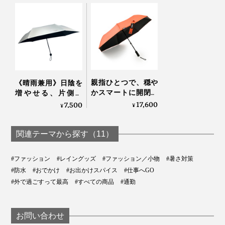
万が一人に当たってしまっても、傷つける心配のない、
思いやり設計です。
4. ハジキなしの手開き
親指ひとつで、穏や
《晴雨兼用》日陰を
傘の開閉は、手開き式。ジャンプ傘のように勢いよく開
かスマートに開閉す
増やせる、片側＋
いたり、閉じ損ねて開いてしまう失敗がありません。
る「電動フルオート
19cmの変形傘｜
17,600
7,500
¥
¥
傘」｜CAN
KAGE+
しかも、開閉状態を留めるための「ハジキ」がないの
ブラック
関連テーマから探す（11）
で、
指を挟むイライラもなし
。
#ファッション
#レイングッズ
#ファッション／小物
#暑さ対策
#防水
#おでかけ
#お出かけスパイス
#仕事へGO
#外で過ごすって最高
#すべての商品
#通勤
お問い合わせ