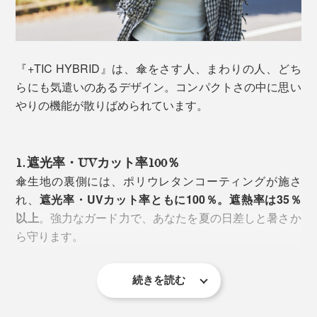
『+TIC HYBRID』は、傘をさす人、まわりの人、どち
らにも気遣いのあるデザイン。コンパクトさの中に思い
やりの機能が散りばめられています。
1. 遮光率・UVカット率100％
傘生地の裏側には、ポリウレタンコーティングが施さ
「とはいえ、持ち運びがね」と躊躇する人もいると思い
れ、
遮光率・UVカット率ともに100％。遮熱率は35％
ますが、『+TIC HYBRID』なら、コンパクトかつ軽
以上
。強力なガード力で、あなたを夏の日差しと暑さか
量。
ら守ります。
重さは約300g
。全長54cmのショートサイズは、バ
（※）
ッグにスッと入れて持ち運びラクラク。ひじを伸ばした
続きを読む
まま手に持っても、傘先が地面につきません。