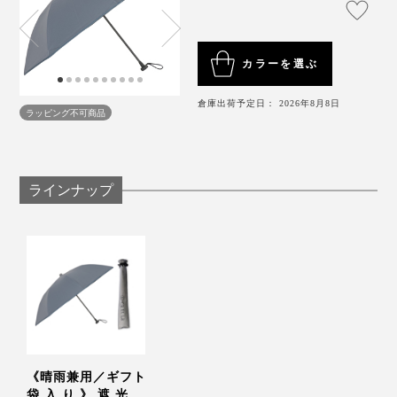
3. 尖っていない
この傘は、そんなストレスがない。折りたたまずバッグ
必要十分の“短傘”を携帯すれば、強い日差しも突然の雨
『+TIC HYBRID』は、傘の親骨の先端である「露先
に入れられる傘は、ほかにないと思います。
カラーを選ぶ
も、余裕でブロックできます。
（つゆさき）」が隠れたデザイン。まわりの人を露先で
さしてしまう心配がありません。
倉庫出荷予定日： 2026年8月8日
加えて、露先が隠れていることの安心感。
ラッピング不可商品
カラーは「ライトグレー」「グレー」「ブラック」の3
色で、細かいストライプ柄。どれもユニセックスな万能
まわりの人に尖った露先が当たる心配がないだけでな
カラーで、プレゼントにもぴったりです。＊
ギフト袋入
く、視界に尖ったものがないことが、予想以上に快適。
りはこちら
ラインナップ
特に先端恐怖症というわけではありませんが、尖ったも
のを見ることは、心理的にストレスがかかるんだなと発
見しました。
《晴雨兼用／ギフト
袋入り》遮光率