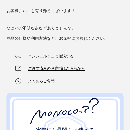
お客様、いつも有り難うございます！
なにかご不明な点などありませんか?
商品の仕様や利用方法など、お気軽にお尋ねください。
傘を開いた時は、プラスチック骨のシナリと生地のハリ
コンシェルジュに相談する
で、開いた状態をキープ。
ご注文済みのお客様はこちらから
傘を閉じたときは、ハンドル付け根のわずかな段差にカ
チッとはまることで閉じた状態をキープします。
よくあるご質問