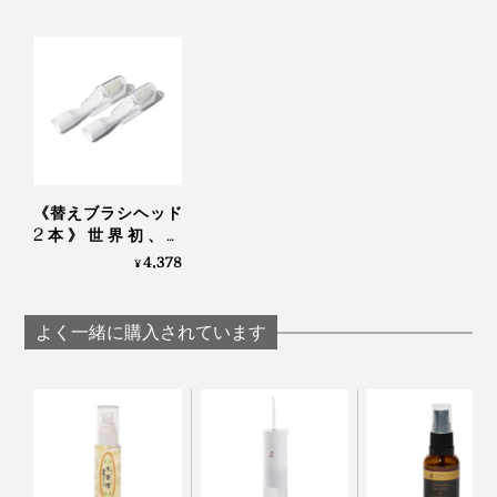
《替えブラシヘッド
2本》世界初、刺
激・振動なしの「電
4,378
¥
子歯ブラシ」｜
PLAQLES
よく一緒に購入されています