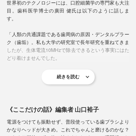
世界初のテクノロジーには、口腔細菌学の専門家も大注
歯ブラシを動かすのは、食べカスをかき出すための最小
目。歯科医学博士の廣田 健氏は以下のように話しま
限の動きでOK。歯茎が弱っている人、インプラントや
す。
ブリッジで歯磨きが難しい人には特におすすめです。
「人類の共通課題である歯周病の原因・デンタルプラー
ク（歯垢）。私も大学の研究室で長年研究を重ねてきま
したが、生体電流10MHzで除去できるという事実にはた
どり着けませんでした。
続きを読む
生体電流を発生させる装置についてもある程度の知識は
ブラシの使用目安は2、3ヶ月。本品にはあらかじめ3本
ありましたが、歯ブラシにそれを組み込み商品化された
セットされていますが、別売りで「
替えブラシ2本セッ
ことを正直に驚愕しています。
ト
」もご用意があります。
《ここだけの話》編集者 山口裕子
この技術は人類にとってこれからの歯周病のみならずす
べての口腔ケアに欠かせないものになっていくことと思
電源をつけても振動せず、普段使っている歯ブラシより
います」
かなりヘッドが大きめ。これでちゃんと磨けるのかな？