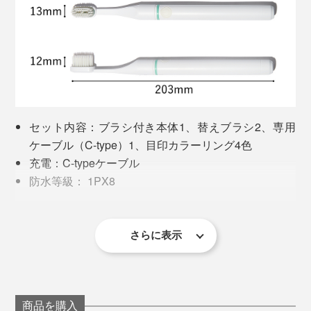
普通の歯ブラシの場合、１ヶ月もすると毛先が開いてき
ますが、『PLAQLES』のブラシは倍以上長持ち。メー
カーさんによると、使用目安は2、3ヶ月とのこと。「長
セット内容：ブラシ付き本体1、替えブラシ2、専用
持ちしすぎて、じゃんじゃん売れないのが玉にキズです
ケーブル（C-type）1、目印カラーリング4色
（笑）」
充電：C-typeケーブル
防水等級： 1PX8
価格は少々お高めですが、人生100年時代、最後まで自
1回の作動時間：2分30秒
分の歯でおいしいものが食べられるなら、投資する価値
保証：１年間
ありだと思います！
※3時間でフル充電、充電後２週間使用可能
さらに表示
※2、3ヶ月を目安に、ブラシヘッドを交換してください。
＜使用上の注意＞
3歳未満のお子様には使用しないでください。
充電の際は、本体とブラシの水滴を拭き取り、横に
商品を購入
して充電してください。