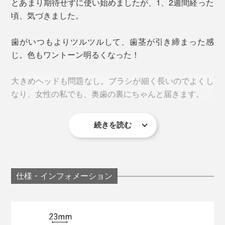
とあまり期待せずに使い始めましたが、1、2週間経った
廣田 健氏 ／ 歯科医学博士。社団法人ABM理事長。現在
頃、気づきました。
は口腔細菌学の専門家として幅広く活躍をしている。
歯がいつもよりツルツルして、歯茎が引き締まった感
音が出ます
じ。色もワントーン明るくなった！
大きめヘッドも問題なし。ブラシが細く長いのでよくし
なり、女性の私でも、奥歯の裏にちゃんと届きます。
続きを読む
仕様・インフォメーション