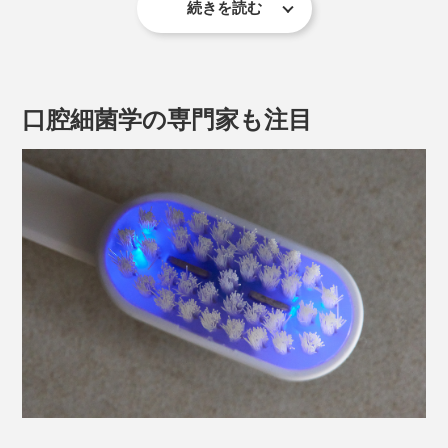
続きを読む
指数（GI）に改善が見られ、その性能は175％！
その点『PLAQLES』なら安心。こすらずともブラシを
当てるだけで舌苔を浮き上がらせてくれるので、あとは
※Medical Engineering & Physics
口をすすげばOK。口臭もケアすることができます。
Volume 104, June 2022, 103804
口腔細菌学の専門家も注目
本品使用後の舌苔は約65％減
。口臭は約74％減
（※１）
（※
。舌磨きを習慣にして、お口の清潔をキープしてく
２）
ださい。
約2分30秒経つと、電源は自動でオフ。使用後は丸ごと
※1 Ellead人体適用試験報告書 (EL-220128046-02) 30人対象のイメージ分析プログ
水洗いしても問題ありません。防水レベルは一定時間水
ラムによる 評価
に沈めても浸水することのないIPX8です。
※2 Ellead人体適用試験報告書 (EL-220128046-01) 32人対象のOral Chromaを用い
た メチルメルカプタン測定
電源は充電方式。ゼロからフル充電までは約3時間、1回
2分、1日3回の使用で、約2週間使用可能。残量20％以
下になると、LEDが点滅して教えてくれます。
歯肉指数（GI）／歯肉炎の広がりと炎症の強さをスコア化したもの。左がプラク
レスの電源をONにした状態、右がOFFにした状態