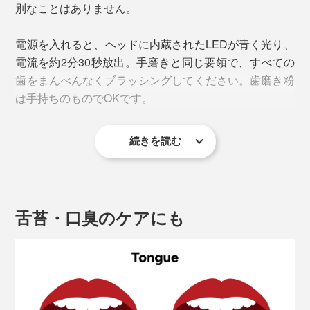
別なことはありません。
を崩し、直流電流で歯垢を歯の表面から浮かせるとい
う、シナジー効果を利用しています。
電源を入れると、ヘッドに内蔵されたLEDが青く光り、
電流を約2分30秒放出。手磨きと同じ要領で、すべての
歯をまんべんなくブラッシングしてください。歯磨き粉
は手持ちのものでOKです。
続きを読む
舌苔・口臭のケアにも
この超微細電流は、体内を流れる「生体電流」と同じレ
ベルの極めて弱い電流で、振動や刺激はナシ。電気分解
が起きないため、有害物質は発生せず。人体に害がない