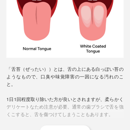
ことが実証され、FDA
認証済みです。
（※）
※FDA認証とは、日米両国における薬機法や食品衛生法に違反しておらず、適正な
商品である証明となるもの。
他の電動歯ブラシのように振動しないため、ついゴシゴ
画期的なのは、毛先が届きにくい場所の歯垢にもアタッ
シ磨きたくなりますが、できるだけ力を入れず、優しい
クできること。ブラシから半径1cmの範囲に電流が伝わ
ブラッシングを心がけてください。
るため、スキマや境目、凹みなどの磨き残しが軽減。
ヘッドブラシのサイズが大きめで、最初は細かいところ
に行き渡るか不安になるかもしれませんが、大丈夫。ブ
「舌苔（ぜったい））とは、舌の上にある白っぽい苔の
ラシの毛が細く長いので、よくしなり、奥歯や歯のスキ
ようなもので、口臭や味覚障害の一因になる汚れのこ
マにも問題なく届きます。
と。
1日1回程度取り除いた方が良いとされますが、柔らかく
デリケートなため注意が必要。通常の歯ブラシで舌を強
くこすると、舌を傷つけてしまうこともあります。
韓国・蔚山大学病院での２週間の臨床実験
では歯肉
（※）