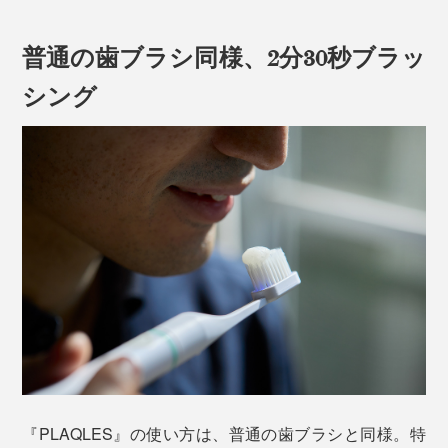
利用されていた技術。医師でありエンジニアでもある韓
め、できるだけ小さい力で、けれど確実に歯垢を取り除
国のキム ヨンウク氏が、口腔ケアに応用できるのでは
くことが鍵になります。
普通の歯ブラシ同様、2分30秒ブラッ
と考えたのがスタートです。
シング
このデリケートなお口にこそ使って欲しいのが
『PLAQLES』。刺激・振動なしのまったく新しいテク
ノロジーによる、歯磨き新時代の到来です！
周波数1000万ヘルツの電流が、最も歯垢の除去力が高
『PLAQLES』の使い方は、普通の歯ブラシと同様。特
いことを発見。交流電流で歯垢の膜（バイオフィルム）