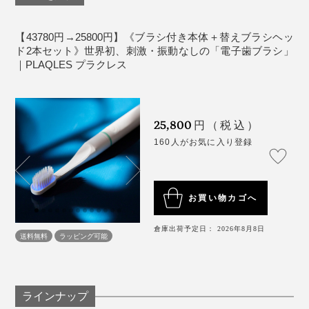
充電の際は、同封の専用ケーブルを使用してくださ
い。
【43780円→25800円】《ブラシ付き本体＋替えブラシヘッ
本品は、電子歯ブラシです、電動歯ブラシではあり
ド2本セット》世界初、刺激・振動なしの「電子歯ブラシ」
｜PLAQLES プラクレス
ません。
お子様や妊婦、高齢者の方でも安心して使用できま
す。
25,800
円（税込）
160人がお気に入り登録
お買い物カゴへ
倉庫出荷予定日： 2026年8月8日
送料無料
ラッピング可能
ラインナップ