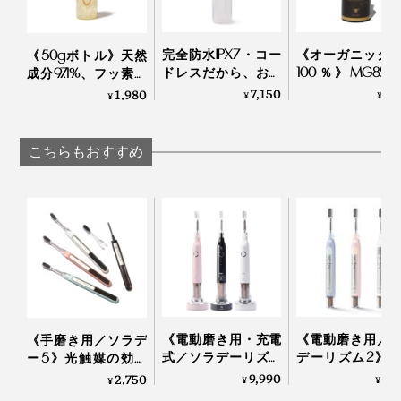
完全防水IPX7・コー
《オーガニック
《50gボトル》天然
ドレスだから、お風
100％》MG850
成分97.1%、フッ素・
呂場でも、出張先で
ヌカハニー配合
発泡剤・研磨剤・保
7,150
3,
1,980
¥
¥
¥
も使える「口腔洗浄
ルコール・保存
存料・合成原料フリ
器」｜APIYOO
リーの「マヌカ
ーの「木曽檜歯磨き
ロポリス スプレ
ジェル」
こちらもおすすめ
｜24 ORGANIC DA
《電動磨き用・充電
《電動磨き用／
《手磨き用／ソラデ
式／ソラデーリズム
デーリズム2》
ー5》光触媒の効果
3》光触媒の効果
媒の効果で、歯
で、歯磨き粉なしで
9,990
8,
2,750
¥
¥
¥
で、歯磨き粉なしで
粉なしでも歯垢
も歯垢がとれる「歯