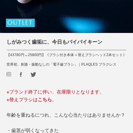
OUTLET
しがみつく歯垢に、今日もバイバイキーン
【43780円→25800円】《ブラシ付き本体＋替えブラシヘッド2本セット》
世界初、刺激・振動なしの「電子歯ブラシ」｜PLAQLES プラクレス
※ブランド終了に伴い、在庫限りとなります。
※替えブラシは
こちら
。
年齢を重ねるにつれ、こんな心当たりはありませんか？
・歯茎が弱くなってきた