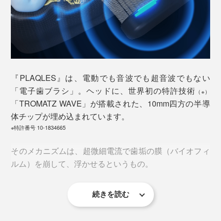
間程度でカチカチの「歯石」に。こうなると、歯磨では
取り除くことができず、細菌が入り込んで毒素を吐き続
け、歯茎や骨に悪さを始めるのです。考えるだけでゾワ
ゾワ……。
すべての口腔ケアの原点が、歯垢を取り除くことにある
『PLAQLES』は、電動でも音波でも超音波でもない
わけですが、ちゃんとできていないのが実情。
「電子歯ブラシ」。ヘッドに、世界初の特許技術
（※）
「TROMATZ WAVE」が搭載された、10mm四方の半導
ほとんどの人が毎日歯みがきを欠かさないにもかかわら
体チップが埋め込まれています。
ず、45歳で過半数が歯周病
、３分磨きで歯垢除去率
※特許番号 10-1834665
(※1)
は60％
というデータも。
(※2)
そのメカニズムは、超微細電流で歯垢の膜（バイオフィ
※1
厚生労働省 e-ヘルスネット 歯・口腔の健康 歯周病 歯周疾患の有病状況
※2
※公益財団法人ライオン歯科衛生研究所 歯と口の健康研究室 歯と歯の間の
ルム）を崩して、浮かせるというもの。
ケア方法
さらに、年齢を重ねると歯や歯茎が弱りがちで、電動歯
続きを読む
ブラシは痛くて使えない人も。強い力で磨き続けると、
そもそもは、船底に付着した貝類を簡単にはがすために
歯が磨耗したり、歯茎が下がってしまう原因になるた