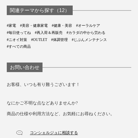
も歯垢がとれる「電
れる「歯ブラシ
ブラシ」｜SOLADEY
動歯ブラシ」｜
SOLADEY
関連テーマから探す（12）
SOLADEY
#家電
#美容・健康家電
#健康・美容
#オーラルケア
#毎日使ってね
#再入荷＆再販売
#カラダの中から労わる
#ニオイ対策
#OUTLET
#体調管理
#じぶんメンテナンス
#すべての商品
お問い合わせ
お客様、いつも有り難うございます！
なにかご不明な点などありませんか?
商品の仕様や利用方法など、お気軽にお尋ねください。
コンシェルジュに相談する