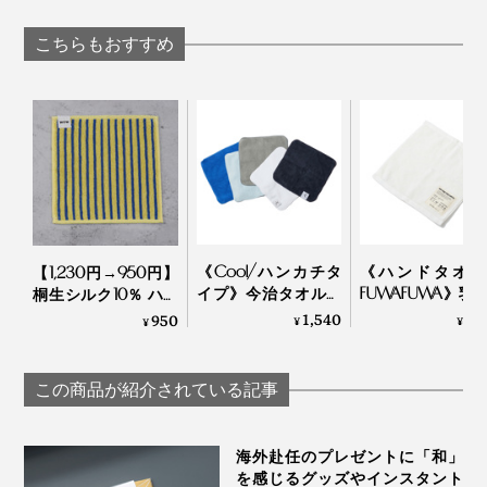
ブレンド「京玄米茶
トフラワー、夜はあ
（東／煎茶ベース、
たたかなムードライ
こちらもおすすめ
西／ほうじ茶ベー
トになる「スペシャ
ス）」｜京玄米茶 上
ルブルームチューリ
ル入ル
ップブーケLED（ホ
ワイト）」｜VIA K
STUDIOヴィアケース
折り方が複雑なほど、元通りに必要なポンポンの回数が
タジオ
増えますが、コツは、折り目を上にして高く上げるこ
と。折り目を下にしてしまうとなかなか戻らず、せっか
くのマジックがすべってしまうのでご注意を！
《Cool/ハンカチタ
《ハンドタオル
【1,230円→950円】
さあ、あなたもポンポンポン！
イプ》今治タオルと
FUWAFUWA》乳
桐生シルク10％ ハン
冷感生地のハイブリ
ワーで抗菌・防
ドタオル｜WITH OR
1,540
1,
950
¥
¥
¥
ッドタオル｜ー℃
スタイリスト監
WITHOUT
タオル｜BIO F
THE EARTH
この商品が紹介されている記事
海外赴任のプレゼントに「和」
を感じるグッズやインスタント