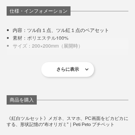
仕様・インフォメーション
内容：ツル白１点、ツル紅１点のペアセット
素材：ポリエステル100%
サイズ：200×200mm（展開時）
製造国：日本
お手入れ：手洗いし、たたんだ状態で陰干し
さらに表示
これに注目したデザイン雑貨ブランド『100percent』
が、「メガネ・スマホ拭き」にも使える素材、キャッチ
ーな色と形、和モダンなパッケージで『Peti Peto』を完
成させました。
商品を購入
日本文化や縁起の良さを感じさせるデザイン、軽くてか
《紅白ツルセット》メガネ、スマホ、PC画面をピカピカに
さばらない手軽さで一躍人気モノに。そして今、ポンポ
する、形状記憶の“布オリガミ”｜Peti Peto プチペット
ンポンで鶴になる動画が目を引いてバズり中。