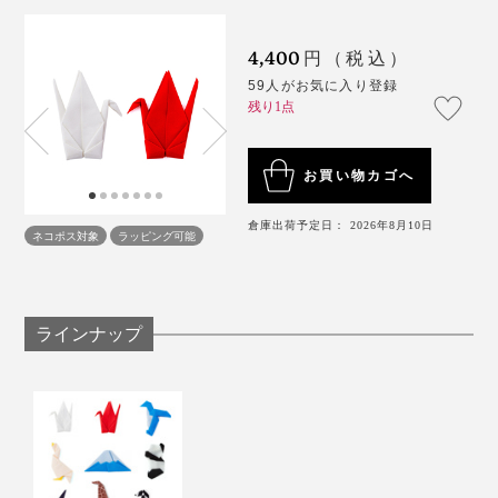
4,400
円（税込）
59人がお気に入り登録
残り1点
お買い物カゴへ
倉庫出荷予定日： 2026年8月10日
ネコポス対象
ラッピング可能
写真は「
富士山
」
ラインナップ
めでたい紅白ツルのペアセットは、自分用としてはもち
ろん、プレゼントにも最適。
・海外へのお土産に（日本文化を紹介）
・病気のお見舞いに（元に戻りますように）