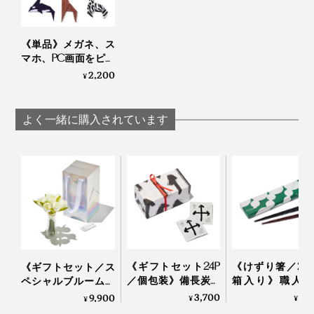
・敬老の日に（長生きしてね）
・ちょっとしたお礼やお返しに
《単品》メガネ、ス
マホ、PC画面をピカ
大げさすぎず、ありきたりにならず、記憶に残る贈り物
ピカにする、形状記
2,200
¥
憶の“布オリガミ”｜
になりそうです。
Peti Peto プチペット
よく一緒に購入されています
ご祝儀袋を思わせる紙のパッケージもおしゃれ。何かい
いことがありそうな予感に、ワクワクします。
《ギフトセット24P
《けずり箸／2
《ギフトセット／ス
／個包装》備長炭で
箱入り》職人手
ペシャルブルームチ
ていねいに炙った、
り、天然漆の一
ューリップ／専用ベ
3,700
8,
9,900
¥
¥
¥
おこげ香る炒り餅を
のの箸｜兵左衛門
ース付き》昼はアー