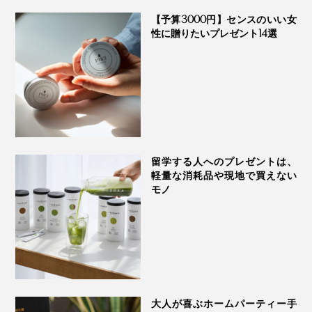
MANGETSU・
【予算3000円】センスのいい女
SINGETSU ジャムレ
性に贈りたいプレゼント14選
ーベル 満月・新月
留学する人へのプレゼントは、
軽量な消耗品や現地で買えない
モノ
折り方が複雑なほど、元通りに必要なポンポンの回数が
増えますが、コツは、折り目を上にして高く上げるこ
と。折り目を下にしてしまうとなかなか戻らず、せっか
くのマジックがすべってしまうのでご注意を！
さあ、あなたもポンポンポン！
大人が喜ぶホームパーティー手