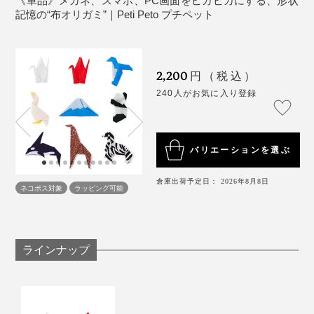
《単品》メガネ、スマホ、PC画面をピカピカにする、形状
さばらない手軽さで一躍人気モノに。そして今、ポンポ
記憶の“布オリガミ”｜Peti Peto プチペット
ンポンで鶴になる動画が目を引いてバズり中。
2,200
円（税込）
240人がお気に入り登録
バリエーションを選ぶ
倉庫出荷予定日： 2026年8月8日
ネコポス対象
ラッピング可能
写真は「富士山」
ラインナップ
自分用の“愛玩兼・メガネ・スマホ拭き”としてはもちろ