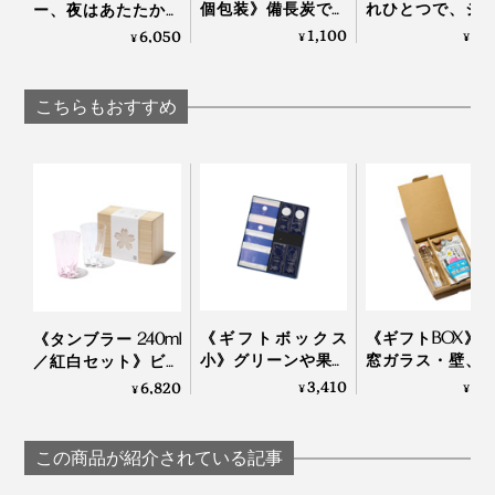
個包装》備長炭でて
れひとつで、ジ
ー、夜はあたたかな
いねいに炙った、お
旅行・アウトド
ムードライトになる
1,100
3,
6,050
¥
¥
¥
こげ香る炒り餅をブ
へ！ミニマム構
「フラワーブーケ
レンド「京玄米茶
かなえる、軽量
LED」｜VIA K
（東／煎茶ベース、
納力の「ミニ財
STUDIOヴィアケース
こちらもおすすめ
西／ほうじ茶ベー
｜SALLIES
タジオ
ス）」｜京玄米茶 上
ル入ル
モチーフの種類は9種類。オリガミの代表「ツル」、日
本のシンボル「富士山」のほか、動物園の人気者がそろ
います。
《ギフトボックス
《ギフトBOX》
《タンブラー 240ml
小》グリーンや果実
窓ガラス・壁、
／紅白セット》ビー
の“自然の香り”でリ
た後のぞうきん
ルやハイボールに、
3,410
3,
6,820
¥
¥
¥
フレッシュ！髪・
ピカピカになる
持ち上げると「桜型
顔・体がしっとり潤
中おそうじ洗剤
の水滴」が残るグラ
う「全身シャンプー
ふきふきフッキー
ス（桐箱付き）｜
この商品が紹介されている記事
＆バスソルトセッ
Sakurasaku
ト」｜JamLabel