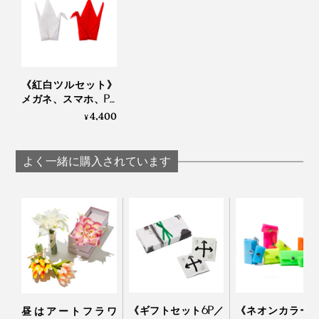
ん、プレゼントにも最適。
・海外へのお土産に（日本文化を紹介）
・病気のお見舞いに（元に戻りますように）
・敬老の日に（長生きしてね）
《紅白ツルセット》
・ちょっとしたお礼やお返しに
メガネ、スマホ、PC
画面をピカピカにす
4,400
¥
る、形状記憶の“布オ
大げさすぎず、ありきたりにならず、記憶に残る贈り物
リガミ”｜Peti Peto プ
になりそうです。
チペット
よく一緒に購入されています
ご祝儀袋を思わせる紙のパッケージもおしゃれ。何かい
いことがありそうな予感に、ワクワクします。
《ギフトセット6P／
《ネオンカラー
昼はアートフラワ