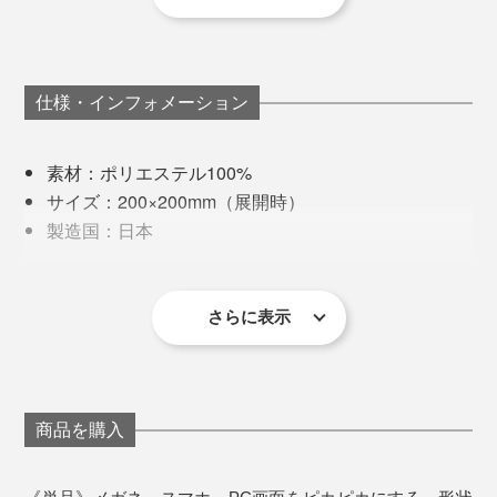
仕様・インフォメーション
素材：ポリエステル100%
サイズ：200×200mm（展開時）
製造国：日本
お手入れ：手洗いし、たたんだ状態で陰干し
さらに表示
これに注目したデザイン雑貨ブランド『100percent』
が、「メガネ・スマホ拭き」にも使える素材、キャッチ
ーな色と形、和モダンなパッケージで『Peti Peto』を完
成させました。
商品を購入
日本文化や縁起の良さを感じさせるデザイン、軽くてか