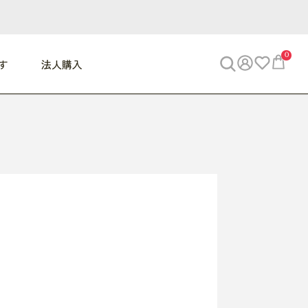
0
す
法人購入
WORK
ビジネス
ENJOY
寝具
10,000円 - 30,000円
30,000円以上
べて
すべて
すべて
すべて
らめきデスク
PC・スマホ関連
お出かけスパイス
敷き寝具
っと一息ふぅ
椅子・クッション
思い出トラベル
掛け寝具
っぱり清潔感
収納
外で過ごすって最高
パジャマ
事へGO
ビジネス／小物
好き・・にどっぷり
枕・小物