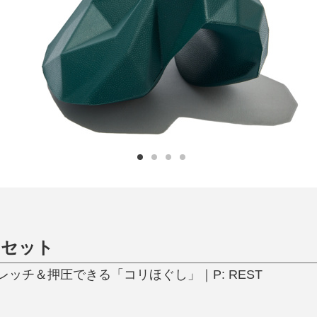
日用品
健康・美容
すべて
すべて
ひんやり今治タオル、生き返る〜
掃除・洗濯
肌・髪ケア
タオル
バスグッズ
スリッパ
ひんやりグッズ
防災用品
あったかグッズ
水筒
健康グッズ
日用品／その他
オーラルケア
リセット
ッチ＆押圧できる「コリほぐし」｜P: REST