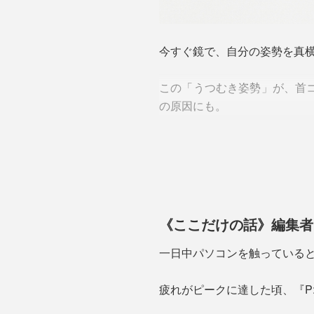
今すぐ鏡で、自分の姿勢を真
この「うつむき姿勢」が、首
の原因にも。
まっすぐ上を向くことができ
やめまい、吐き気や疲労感で
特に首は自律神経の通り道で
《ここだけの話》編集者
とはいえ、毎日整体院に通え
一日中パソコンを触っている
なツール、首を長〜くして待
疲れがピークに達した頃、『P