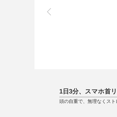
キッチン
すべて
調理家電
調理器具
食器
タオル・ふきん
キッチン雑貨
1日3分、スマホ首
頭の自重で、無理なくストレ