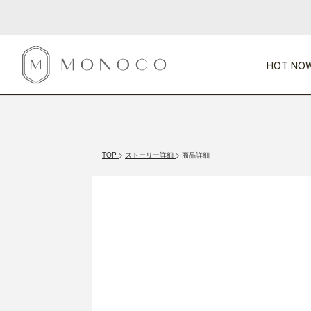
HOT NOW
新商品
CATEGORY
PRICE
SCENE
HOT NOW!
GIFTS
インテリア
1,000円未満
1,000円 
TOP
ストーリー詳細
商品詳細
今週のT
カテゴリから探す
価格から探す
シーンから探す
すべて
すべて
特別な贈りもの
家具
すべての
会話が弾む
収納
特集一
気のきく手土産
照明
毎日使ってね
インテリア雑貨
おまと
ベランダ・庭
アウト
インテリア／そ