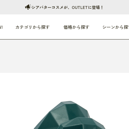
シアバターコスメが、OUTLETに登場！
!
カテゴリから探す
価格から探す
シーンから探
つめた〜い夏、どうぞ！
HEALTHY
家電
HOME
ファッション
- 3,000円
3,000円 - 5,000円
5,000円 - 10,000円
OP10
すべて
すべて
すべて
すべて
す
朝までぐっすり
リビング家電
居心地のいい空間
服
ひ
商品 (新着順)
本気で休む
キッチン家電
家事ルンルン
バッグ
ほ
覧
いつも清潔
美容・健康家電
食いしん坊クラブ
靴・靴下
や
じぶんメンテナンス
オーディオ家電
料理と団らん
レイングッズ
仕
め割引
おうちエクササイズ
ファッション／小物
レット
の他