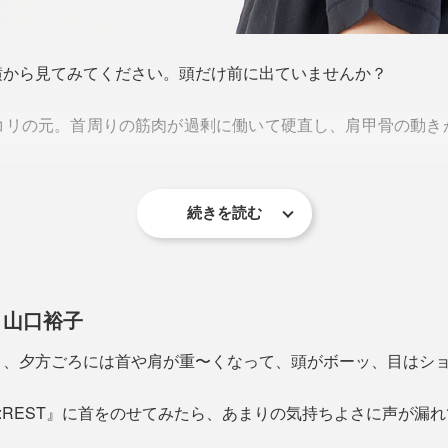
横から見てみてください。頭だけ前に出ていませんか？
コリの元。首周りの筋肉が過剰に働いて硬直し、肩甲骨の動き
続きを読む
ない、首を左右に回しにくいのも、首コリの症状のひとつ。な
悩んでいる方も多いのではないでしょうか。
もあるため、首コリが自律神経の乱れを引き起こす場合もある
 山口裕子
るわけもなく、自力でマッサージするのも難しい……。プロの
と、夕方ごろには首や肩が重〜くなって、頭がボーッ、目はシ
ってました！
:REST』に首をのせてみたら、あまりの気持ちよさに声が漏