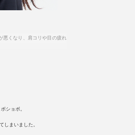
が悪くなり、肩コリや目の疲れ
かには痛みを通り越して、頭痛
のだとか。
手の代わりになってくれるこん
ョボショボ。
れてしまいました。