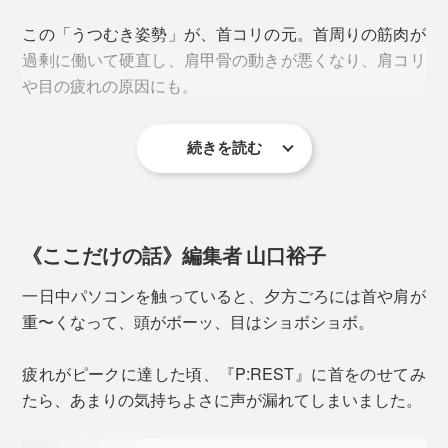
この「うつむき姿勢」が、首コリの元。首周りの筋肉が
過剰に働いて硬直し、肩甲骨の動きが悪くなり、肩コリ
や目の疲れの原因にも。
続きを読む
まっすぐ上を向くことができない、首を左右に回しにく
いのも、首コリの症状のひとつ。なかには痛みを通り越
して、頭痛やめまい、吐き気や疲労感で悩んでいる方も
多いのではないでしょうか。
《ここだけの話》編集者 山口裕子
特に首は自律神経の通り道でもあるため、首コリが自律
一日中パソコンを触っていると、夕方ごろには首や肩が
神経の乱れを引き起こす場合もあるのだとか。
重〜くなって、頭がボーッ、目はショボショボ。
とはいえ、毎日整体院に通えるわけもなく、自力でマッ
疲れがピークに達した頃、『P:REST』に首をのせてみ
サージするのも難しい……。プロの手の代わりになって
たら、あまりの気持ちよさに声が漏れてしまいました。
くれるこんなツール、首を長〜くして待ってました！