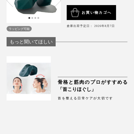
と血行が良くなるのを感じます。
が伸びるので、こまめにコリをほぐせてツラい状態まで
悪化せずにすみます。
お買い物カゴへ
倉庫出荷予定日： 2026年8月7日
ラッピング可能
もっと聞いてほしい
骨格と筋肉のプロがすすめる
「首こりほぐし」
もうひとつが、耳の裏側から鎖骨についている「胸鎖乳
首を整える日常ケアが大切です
突筋（きょうさにゅうとつきん）」。ここをほぐすに
は、「肩を固定させ、首を斜め後ろに引っ張る」状態で
ストレッチすることが効果的といわれています。