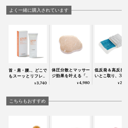
よく一緒に購入されています
本来の使い方ではありませんが、私はワークチェアに座
る時に、腰に当てるのもお気に入り。自然に背筋が伸び
て、腰の押圧にもいい感じです！
体圧分散とマッサー
低反発＆高反発
首・肩・腰…、どこで
ジ効果を叶える「バ
いとこ取り、3D
もスーッとリフレッ
『P:REST』なら、頭を床につけて首をそらせるように
スタブクッション」
ルキューブの「
シュする「バイタラ
4,980
29,
3,740
¥
¥
¥
｜Bath ReLuxin’
ノジェル枕」
イズゲル」｜VENEX
し、左右にスイングすることで、自然とこの状態に。的
Technogel® pillow
確で深いストレッチができる設計です。
こちらもおすすめ