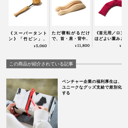
ただ寝転がるだけ
《首元用／ロン
《スーパータント
で、首・肩・背中・
ほどよい重みと
ン》「竹ピン」と
腰のガチガチ筋肉が
で、じんわり気
「しなり」で、心地
11,800
5,
5,060
¥
¥
¥
ほぐれていく「マッ
いい！チェリー
よく体をほぐす、マ
使った直後は、首周辺の体温が上昇することも確認され
サージ指圧器」｜指
ンデー製造の労
ッサージブラシ｜サ
圧らくだ
が見つけた伝統
ンエア｜スーパータ
ています。
この商品が紹介されている記事
ーリング「チェ
ントン
ストーンピロー
INATURA イナチ
ベンチャー企業の福利厚生は、
ユニークなグッズ支給で差別化
する