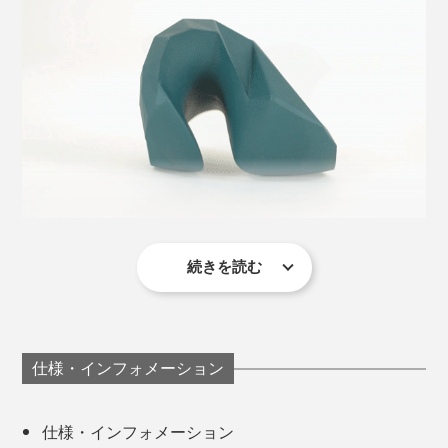
２大筋肉をほぐす
続きを読む
強すぎず、固すぎずの絶妙な加減で、首と頭蓋骨の間の
奥深くが押され、間もなくジンジンと血液が巡ってくる
のを実感。
『P:REST』は、首コリの２大筋肉をほぐすことに特化
仕様・インフォメーション
したツール。
3分使って起き上がってみると、頭がスッキリして目も
パッチリ。ただ休憩するより、リフレッシュ効果が段違
ひとつが、頭蓋骨と首の骨を繋ぐ「後頭下筋群（こうと
仕様・インフォメーション
いだと思いました。