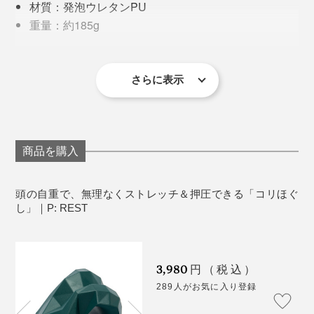
うかきんぐん）」。首の付け根の深いところにあり、自
材質：発泡ウレタンPU
分ではアプローチしにくい筋肉です。
重量：約185g
サイズ：約幅17×奥行14.5×高さ10cm
＜使用上の注意＞
さらに表示
1日の最長使用時間は、合計5分を目安にしてくださ
い。
本品を使用したまま眠らないように気をつけてくだ
さい。
商品を購入
刺激が強いと感じた場合は、本体にタオルをのせ
て、当たりを和らげて使用してください。
頭の自重で、無理なくストレッチ＆押圧できる「コリほぐ
お風呂では使用できません。
し」｜P: REST
丸洗いはできません。汚れが気になったら硬く絞っ
リビングに置いておいても違和感のない見た目、発泡ウ
た布で拭き取ってください。
レタン製で軽く、間違って足が当たっても痛くないのも
直射日光や、多湿高温の場所で保管しないでくださ
首をのせてグリグリすると、多面体の角の部分が絶妙な
3,980
円（税込）
高ポイント。
い。
位置と硬さで「後頭下筋群」にリーチ。首を伸ばした状
289人がお気に入り登録
態で押しほぐすことで、より深く刺激が届き、じわ〜っ
出しっぱなしにしておけると、疲れたなと思うときに手