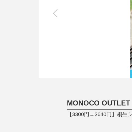
キッチン
すべて
調理家電
調理器具
食器
タオル・ふきん
キッチン雑貨
MONOCO OUTLET
【3300円→2640円】桐生シ