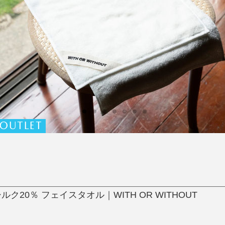
日用品
健康・美容
すべて
すべて
ひんやり今治タオル、生き返る〜
掃除・洗濯
肌・髪ケア
タオル
バスグッズ
スリッパ
ひんやりグッズ
防災用品
あったかグッズ
水筒
健康グッズ
日用品／その他
オーラルケア
OUTLET
ルク20％ フェイスタオル｜WITH OR WITHOUT