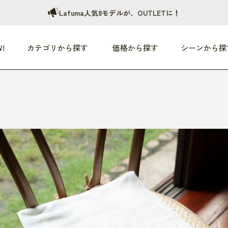
Lafuma人気8モデルが、OUTLETに！
!
カテゴリから探す
価格から探す
シーンから探
つめた〜い夏、どうぞ！
HEALTHY
家電
HOME
ファッション
- 3,000円
3,000円 - 5,000円
5,000円 - 10,000円
OP10
すべて
すべて
すべて
すべて
す
朝までぐっすり
リビング家電
居心地のいい空間
服
ひ
商品 (新着順)
本気で休む
キッチン家電
家事ルンルン
バッグ
ほ
覧
いつも清潔
美容・健康家電
食いしん坊クラブ
靴・靴下
や
じぶんメンテナンス
オーディオ家電
料理と団らん
レイングッズ
仕
め割引
おうちエクササイズ
ファッション／小物
レット
の他