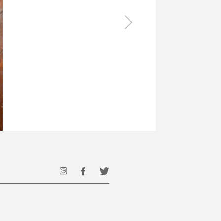
食料品
旅行・遊び
すべて
すべて
最後のひと口までキンキン
ドリンク
旅行
フード
アウトドア
旅行遊び／その他