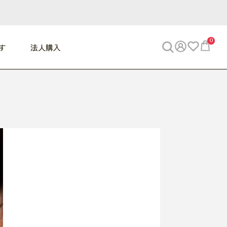
0
す
法人購入
WORK
ビジネス
ENJOY
寝具
10,000円 - 30,000円
30,000円以上
べて
すべて
すべて
すべて
らめきデスク
PC・スマホ関連
お出かけスパイス
敷き寝具
っと一息ふぅ
椅子・クッション
思い出トラベル
掛け寝具
っぱり清潔感
収納
外で過ごすって最高
パジャマ
事へGO
ビジネス／小物
好き・・にどっぷり
枕・小物