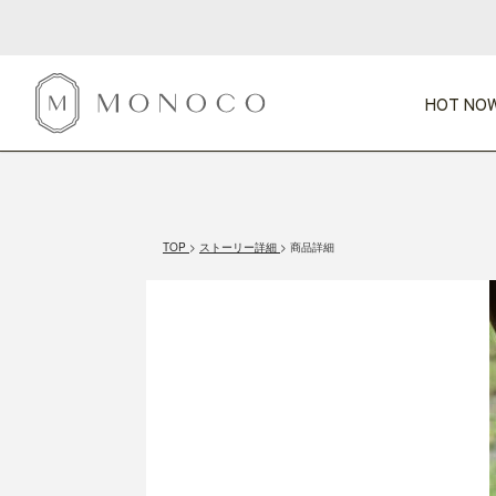
HOT NOW
新商品
CATEGORY
PRICE
SCENE
HOT NOW!
GIFTS
インテリア
1,000円未満
1,000円 
TOP
ストーリー詳細
商品詳細
今週のT
カテゴリから探す
価格から探す
シーンから探す
すべて
すべて
特別な贈りもの
家具
すべての
会話が弾む
収納
特集一
気のきく手土産
照明
毎日使ってね
インテリア雑貨
おまと
ベランダ・庭
アウト
インテリア／そ