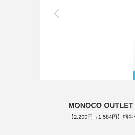
キッチン
すべて
調理家電
調理器具
食器
タオル・ふきん
キッチン雑貨
MONOCO OUTLET
【2,200円→1,584円】桐