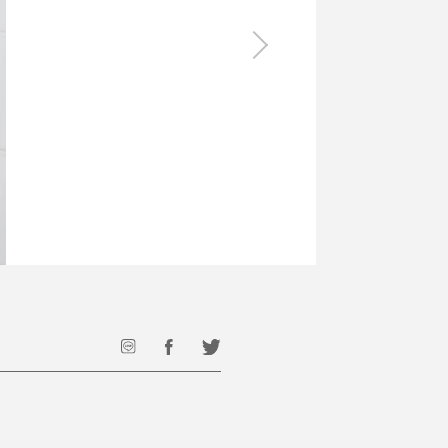
食料品
旅行・遊び
すべて
すべて
最後のひと口までキンキン
ドリンク
旅行
フード
アウトドア
旅行遊び／その他