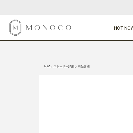
HOT NOW
新商品
CATEGORY
PRICE
SCENE
HOT NOW!
GIFTS
インテリア
1,000円未満
1,000円 
TOP
ストーリー詳細
商品詳細
今週のT
カテゴリから探す
価格から探す
シーンから探す
すべて
すべて
特別な贈りもの
家具
すべての
会話が弾む
収納
特集一
気のきく手土産
照明
毎日使ってね
インテリア雑貨
おまと
ベランダ・庭
アウト
インテリア／そ