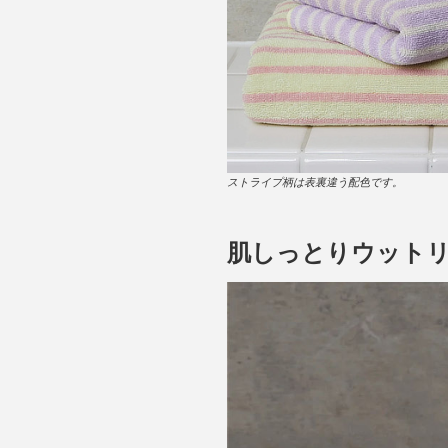
ストライプ柄は表裏違う配色です。
肌しっとりウット