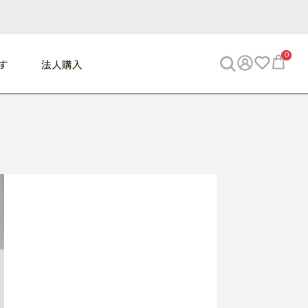
0
す
法人購入
WORK
ビジネス
ENJOY
寝具
10,000円 - 30,000円
30,000円以上
べて
すべて
すべて
すべて
らめきデスク
PC・スマホ関連
お出かけスパイス
敷き寝具
っと一息ふぅ
椅子・クッション
思い出トラベル
掛け寝具
っぱり清潔感
収納
外で過ごすって最高
パジャマ
事へGO
ビジネス／小物
好き・・にどっぷり
枕・小物