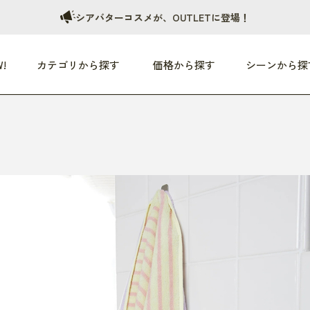
シアバターコスメが、OUTLETに登場！
!
カテゴリから探す
価格から探す
シーンから探
つめた〜い夏、どうぞ！
HEALTHY
家電
HOME
ファッション
- 3,000円
3,000円 - 5,000円
5,000円 - 10,000円
OP10
すべて
すべて
すべて
すべて
す
朝までぐっすり
リビング家電
居心地のいい空間
服
ひ
商品 (新着順)
本気で休む
キッチン家電
家事ルンルン
バッグ
ほ
覧
いつも清潔
美容・健康家電
食いしん坊クラブ
靴・靴下
や
じぶんメンテナンス
オーディオ家電
料理と団らん
レイングッズ
仕
め割引
おうちエクササイズ
ファッション／小物
レット
の他