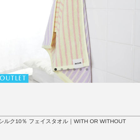
日用品
健康・美容
すべて
すべて
ひんやり今治タオル、生き返る〜
掃除・洗濯
肌・髪ケア
タオル
バスグッズ
スリッパ
ひんやりグッズ
防災用品
あったかグッズ
水筒
健康グッズ
日用品／その他
オーラルケア
OUTLET
生シルク10％ フェイスタオル｜WITH OR WITHOUT