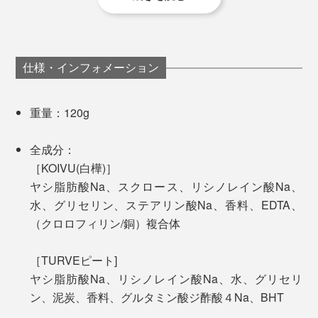
ヘトヘトに疲れた夜のバスタイムや、原稿を書く合間の
固形タイプのバーソープは長持ちするうえ、プラスティ
気分転換に、『OSMIA』でリフレッシュ。手を洗う回数
ックゴミも出ないので、環境への負荷を減らせます。
も、ガゼン増えました。
仕様・インフォメーション
重量：120g
全成分：
［KOIVU(白樺)］
ヤシ脂肪酸Na、スクロース、リシノレイン酸Na、
水、グリセリン、ステアリン酸Na、香料、EDTA、
（クロロフィリン/銅）複合体
［TURVEピート]
ヤシ脂肪酸Na、リシノレイン酸Na、水、グリセリ
ン、泥炭、香料、グルタミン酸ジ酢酸４Na、BHT
水はけの良いソープディッシュをお使いください