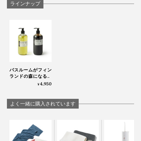
ラインナップ
サウナーの心を掴む、心地よさ。サウナの楽しみをまだ
知らない人にも、この快適さを体感してほしい。
バスルームがフィン
『OSMIA』から、清々しい多幸感のお裾分けが待ってい
ランドの森になる、
ます。
「白樺の若葉」と
4,950
¥
「森の土」の香りの
ボディーソープ｜
OSMIA
よく一緒に購入されています