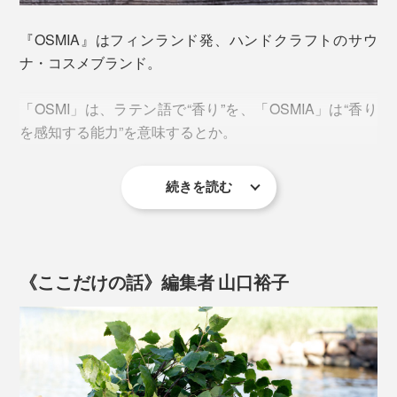
切り花の切り口のような清々しい香りは、日本の熱烈な
の細かい泥炭成分が、毛穴の汚れを吸着する気がしま
サウナーからも「衝撃的な素晴らしさ」と評されていま
『OSMIA』はフィンランド発、ハンドクラフトのサウ
す。こんな使用感のソープは初めて。＊個人の感想で
す。
ナ・コスメブランド。
す。
「OSMI」は、ラテン語で“香り”を、「OSMIA」は“香り
を感知する能力”を意味するとか。
続きを読む
創業者であり、化学者・調香師である、エーロ・ヴァン
ティネン氏は、まさに「OSMIA」の持ち主。
《ここだけの話》編集者 山口裕子
事前にご了承いただきたいのが、ソープに欠けや凹みが