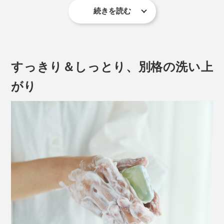
続きを読む
1年中サウナを楽しむフィンランドの人々にとっても、
すっきり＆しっとり、別格の洗い上
太陽の季節、白樺の香りに包まれながらのサウナは、格
別な心地よさなのだとか。
がり
湖畔のサウナ小屋に集い、白樺の若葉を束ねた「ヴィヒ
タ」で体を叩いて、刺激と香りを楽しんだり、インテリ
アとして飾ったり。
写真提供 Visit Finland
豊富なミネラル分を含むピート（泥炭）を顔や体に塗
り、サウナを楽しむ様子は、フィンランドでよく見られ
る光景。お肌の掃除と栄養補給を兼ねた、フィンランド