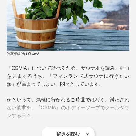
あること。オイルを高配合していて柔らかく、手工具の
みで手作りされているため、避けられないそう。品質に
問題はありませんので、手作りの証として、ご容赦くだ
さい。
写真提供 Visit Finland
『OSMIA』について調べるため、サウナ本を読み、動画
を見まくるうち、「フィンランド式サウナに行きたい
熱」が高まってしまい、悶々としています。
始まりは、エーロ氏の少年時代。植物や花の香りに強い
興味を持ち、独学で知識を身につけていきました。
かといって、気軽に行かれるご時世ではなく、満たされ
写真左２つ「OSMIAバーソープ」※本品。写真右２つ「
OSMIAボディーソープ
」
ない欲求を、『OSMIA』のボディーソープでクールダウ
大学生になると、オリジナルのサウナ用アロマオイルを
ンする日々。
リキッドタイプの「
ボディーソープ
」との違いは、作ら
手作りし、自転車のカゴに入れて、売り回るように。こ
れる過程で追加される水の量。洗浄力や保湿力は同じで
れが地元で評判となり、ブランドの礎に。
す。
続きを読む