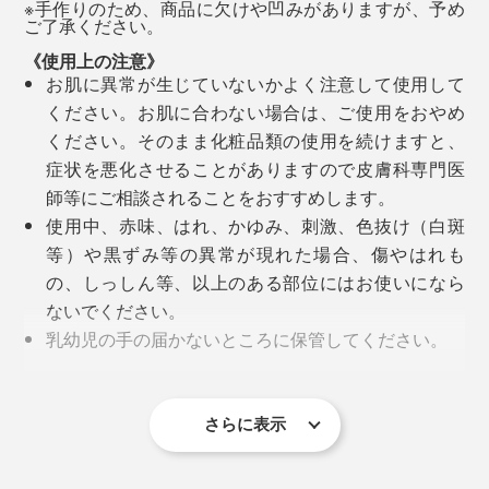
大学院で化学の博士号を取得すると、1989年に本格的
※手作りのため、商品に欠けや凹みがありますが、予め
どちらを選ぶかはお好みですが、水気の多いバスルーム
ご了承ください。
に生産をスタート。
では「
ボディーソープ
」、洗面所では固形の「バーソー
《使用上の注意》
プ」という使い分けがおすすめ。
お肌に異常が生じていないかよく注意して使用して
創業以来、150種類を超える製品の全てに、フィンラン
ください。お肌に合わない場合は、ご使用をおやめ
ド産の原材料を使用。製造から出荷まで、すべて国内の
白樺の葉を束ねたものを「ヴィヒタ（サウナで体を叩い
ください。そのまま化粧品類の使用を続けますと、
自社工場で行なっています。
たり、室内に飾って香りを楽しむもので、ドライが一般
症状を悪化させることがありますので皮膚科専門医
的）」、季節限定、生の若葉を使用したものが「フレッ
師等にご相談されることをおすすめします。
エーロ氏の、化学の専門知識と、芸術的な嗅覚、そし
シュ・ヴィヒタ」。
使用中、赤味、はれ、かゆみ、刺激、色抜け（白斑
て、フィンランド文化への愛情で育まれた『OSMIA』
等）や黒ずみ等の異常が現れた場合、傷やはれも
は、国内のみならず、世界中にファンをもつブランドに
なんという、素敵な響きでしょう。
の、しっしん等、以上のある部位にはお使いになら
成長しました。
ないでください。
乳幼児の手の届かないところに保管してください。
極端に高温又は低温の場所、直射日光のあたる場合
には保管しないでください。
目に入らないようご注意ください。
さらに表示