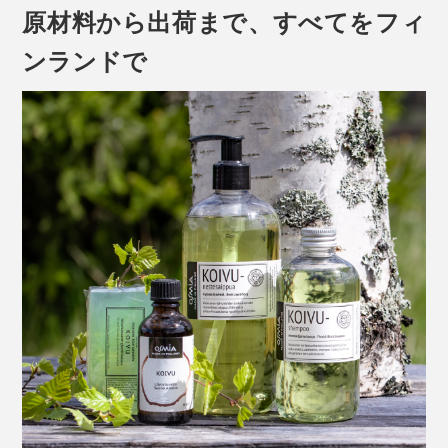
「バーソープ」。
リの精油を加え、森の中を歩いているような、土の香り
原材料から出荷まで、すべてをフィ
を再現。
ンランドで
深く落ちつく爽快な香りが、バスルームを満たします。
洗顔は力を入れず、小鳥をなでるくらいの力加減で
このバーソープの実力がもっとも現れるのが、「洗
顔」。個人差はあると思いますが、1回の洗顔でざらつ
いた肌がスルン！しかも、つっぱることなくしっとり。
上はパッケージフィルムを剥がした状態です
洗顔後、小鼻の肌触りが明らかにスベスベになったこと
に、驚きました。特に「TURVE（ピート）」は、粒子