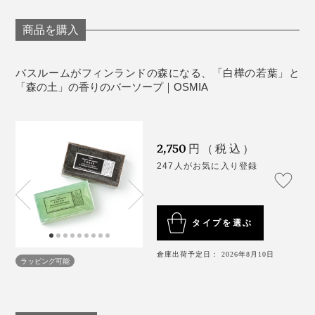
商品を購入
バスルームがフィンランドの森になる、「白樺の若葉」と
「森の土」の香りのバーソープ｜OSMIA
写真提供 Visit Finland
写真提供 Visit Finland
近年では、ヘルシンキの人気サウナ施設「LOYLY（ロウ
残念ながら、「フレッシュ・ヴィヒタ」を日本で手に入
リュ）」をはじめ、東京・名古屋・福岡の「サウナラ
2,750
円（税込）
れることはほとんどできませんが、『OSMIA』でフィン
ボ」のシャワーブースに『OSMIA』が置かれ、サウナー
247人がお気に入り登録
ランド・トリップをご一緒に！
たちの熱視線を集めています。
タイプを選ぶ
倉庫出荷予定日： 2026年8月10日
ラッピング可能