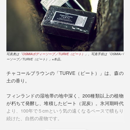
国連が発表する「幸福度ランキング」で、2018年から4
年連続で１位のフィンランド。その“幸せの国“の国樹が
「白樺」。
長い冬が終わり、待ちに待った春が訪れると、フィンラ
写真奥は「
OSMIAボディーソープ／TURVE（ピート）
」、写真手前は「OSMIAバ
ーソープ／TURVE（ピート）」※本品。
ンドは白樺の若葉の香りで満たされるのです。
チャコールブラウンの「TURVE（ピート）」は、森の
土の香り。
フィンランドの湿地帯の地中深く、200種類以上の植物
が朽ちて発酵し、堆積したピート（泥炭）。氷河期時代
より、100年で５cmという気の遠くなるペースで積もり
続けた、自然の産物です。