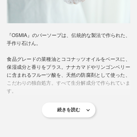
流のクレイパックです。
『OSMIA』のバーソープは、伝統的な製法で作られた、
手作り石けん。
食品グレードの菜種油とココナッツオイルをベースに、
保湿成分と香りをプラス。ナナカマドやリンゴンベリー
に含まれるフルーツ酸を、天然の防腐剤として使った、
こだわりの独自処方。すべて生分解成分で作られていま
写真提供 Visit Finland
す。
白樺の香りは、フィンランドの人々の幸せの記憶と、深
く結びついているのです。
続きを読む
泡立ちは申し分なく、「汚れを落とす」と「乾燥から肌
手前はパッケージフィルムを剥がした状態
そんな、“幸せの香り”に包まれる時間を増やし、分かち
を守る」を両立。
合いたいという想いから生まれたのが、『OSMIA』の
『OSMIA』は、この貴重なピートに、ユーカリ、パチョ