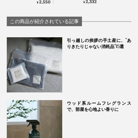
る、「富山クレイ フ
近い「セリシン」た
2,332
2,550
¥
¥
ェイシャルウォッシ
っぷり！“シルクの
ュ」｜グリーペルル
泡”に顔も体も包まれ
KEIKO
てしっとりする自然
この商品が紹介されている記事
派石鹸｜WITH OR
WITHOUT
引っ越しの挨拶の手土産に、“あ
りきたりじゃない消耗品”15選
ウッド系ルームフレグランス
で、部屋を心地よい香りに