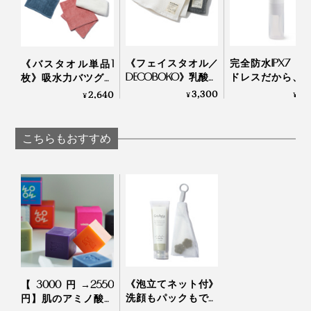
《フェイスタオル／
完全防水IPX7・
《バスタオル単品1
DECOBOKO》乳酸パ
ドレスだから、
枚》吸水力バツグン
ワーで抗菌・防臭、
呂場でも、出張
だから、半分のサイ
3,300
7,
2,640
¥
¥
¥
スタイリスト監修の
も使える「口腔
ズでＯＫ！洗うほど
インテリアタオル｜
器」｜APIYOO
にフワッフワになる
BIO FOR THE EARTH
「バスタオル」｜浅
こちらもおすすめ
野撚糸 エアーかおる
エニータイム
《泡立てネット付》
【3000円→2550
洗顔もパックもでき
円】肌のアミノ酸に