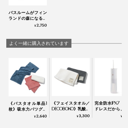
サウナーの心を掴む、心地よさ。サウナの楽しみをまだ
知らない人にも、この快適さを体感してほしい。
バスルームがフィン
ランドの森になる、
『OSMIA』から、清々しい多幸感のお裾分けが待ってい
「白樺の若葉」と
2,750
¥
「森の土」の香りの
ます。
バーソープ｜OSMIA
よく一緒に購入されています
《フェイスタオル／
完全防水IPX7・
《バスタオル単品1
DECOBOKO》乳酸パ
ドレスだから、
枚》吸水力バツグン
ワーで抗菌・防臭、
呂場でも、出張
だから、半分のサイ
3,300
7,
2,640
¥
¥
¥
スタイリスト監修の
も使える「口腔
ズでＯＫ！洗うほど
インテリアタオル｜
器」｜APIYOO
にフワッフワになる