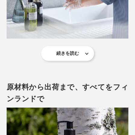
写真提供 Visit Finland
『OSMIA』は、この貴重なピートに、ユーカリ、パチョ
白樺の香りは、フィンランドの人々の幸せの記憶と、深
リの精油を加え、森の中を歩いているような、土の香り
く結びついているのです。
を再現。
続きを読む
深く落ちつく爽快な香りが、バスルームを満たします。
一般的な液体ソープの多くは、石油系の合成成分を使用
したジェルソープで、植物オイルと灰汁を使った「石け
ん」とは異なるものだそう。
原材料から出荷まで、すべてをフィ
『OSMIA』のボディーソープは、石けんを3〜5日かけ
て手作業で液状にした、価値ある本物です。
ンランドで