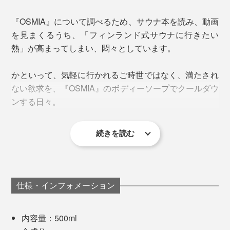
らついた肌がスルン！しかも、つっぱることなくしっと
り。
『OSMIA』について調べるため、サウナ本を読み、動画
を見まくるうち、「フィンランド式サウナに行きたい
洗顔後、小鼻の肌触りが明らかにスベスベになったこと
熱」が高まってしまい、悶々としています。
始まりは、エーロ氏の少年時代。植物や花の香りに強い
に、驚きました。特に「TURVE（ピート）」は、粒子
興味を持ち、独学で知識を身につけていきました。
の細かい泥炭成分が、毛穴の汚れを吸着する気がしま
かといって、気軽に行かれるご時世ではなく、満たされ
す。こんな使用感のソープは初めて。＊個人の感想で
ない欲求を、『OSMIA』のボディーソープでクールダウ
大学生になると、オリジナルのサウナ用アロマオイルを
す。
ンする日々。
手作りし、自転車のカゴに入れて、売り回るように。こ
れが地元で評判となり、ブランドの礎に。
続きを読む
ヘトヘトに疲れた夜のバスタイムや、原稿を書く合間の
気分転換に、『OSMIA』でリフレッシュ。手を洗う回数
も、ガゼン増えました。
仕様・インフォメーション
内容量：500ml