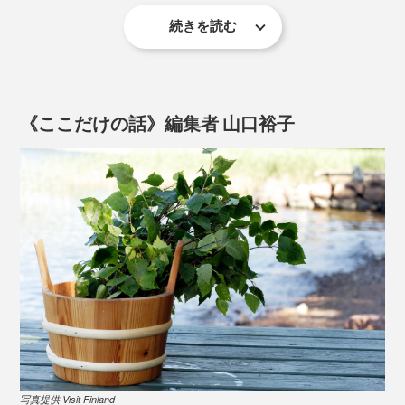
泡立ちは申し分なく、「汚れを落とす」と「乾燥から肌
続きを読む
創業者であり、化学者・調香師である、エーロ・ヴァン
を守る」を両立。
ティネン氏は、まさに「OSMIA」の持ち主。
《ここだけの話》編集者 山口裕子
洗顔は力を入れず、小鳥をなでるくらいの力加減で
このボディーソープの実力がもっとも現れるのが、実は
「洗顔」。個人差はあると思いますが、1回の洗顔でざ
写真提供 Visit Finland