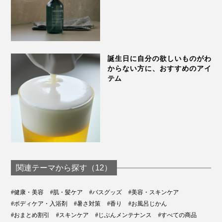
誕生日に自分の欲しいものがわ
からない方に、おすすめのアイ
テム
関連テーマから探す（12）
#健康・美容
#肌・髪ケア
#バスグッズ
#美容・スキンケア
#ボディケア・入浴剤
#暑さ対策
#香り
#お風呂じかん
#おまとめ割引
#スキンケア
#じぶんメンテナンス
#すべての商品