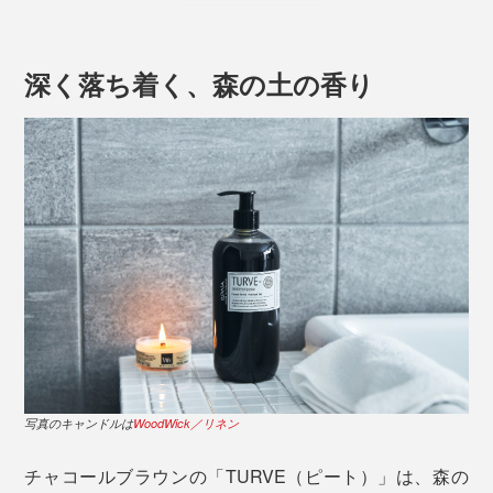
深く落ち着く、森の土の香り
国連が発表する「幸福度ランキング」で、2018年から4
年連続で１位のフィンランド。その“幸せの国“の国樹が
「白樺」。
写真のキャンドルは
WoodWick／リネン
長い冬が終わり、待ちに待った春が訪れると、フィンラ
チャコールブラウンの「TURVE（ピート）」は、森の
ンドは白樺の若葉の香りで満たされるのです。