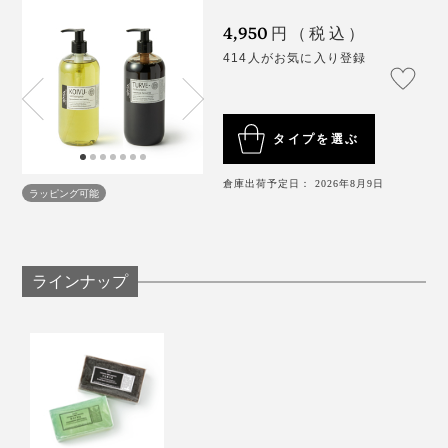
残念ながら、「フレッシュ・ヴィヒタ」を日本で手に入
リュ）」をはじめ、東京・名古屋・福岡の「サウナラ
4,950
円（税込）
れることはほとんどできませんが、『OSMIA』でフィン
ボ」のシャワーブースに『OSMIA』が置かれ、サウナー
414人がお気に入り登録
ランド・トリップをご一緒に！
たちの熱視線を集めています。
タイプを選ぶ
倉庫出荷予定日： 2026年8月9日
ラッピング可能
ラインナップ