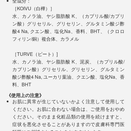
全成分：
［KOIVU（白樺）］
水、カノラ油、ヤシ脂肪酸 K、（カプリル酸/カプリ
ン酸）グリセリル、グリセリン、グルタミン酸ジ酢
酸4 Na, クエン酸、塩化Na、香料、BHT、（クロロ
写真奥は「OSMIAボディーソープ／TURVE（ピート）」※本品、写真手前は
フィリン/銅）複合体、カラメル
「
「OSMIAバーソープ／TURVE（ピート）
」
［TURVE（ピート）]
固形タイプの「
バーソープ
」との違いは、作られる過程
水、カノラ油、ヤシ脂肪酸 K、泥炭、（カプリル酸/
で追加される水の量。洗浄力や保湿力は同じです。
カプリン酸）グリセリル、グリセリン、グルタミン
酸ジ酢酸4 Na, ユーカリ葉油、クエン酸、塩化Na、香
液体タイプor固形タイプ、どちらを選ぶかはお好みです
大学院で化学の博士号を取得すると、1989年に本格的
料、BHT
が、水気の多いバスルームでは液体の「ボディーソー
に生産をスタート。
プ」、洗面所では固形の
バーソープ
」という使い分けが
《使用上の注意》
おすすめです。
創業以来、150種類を超える製品の全てに、フィンラン
お肌に異常が生じていないかよく注意して使用して
ド産の原材料を使用。製造から出荷まで、すべて国内の
ください。お肌に合わない場合は、ご使用をおやめ
白樺の葉を束ねたものを「ヴィヒタ（サウナで体を叩い
自社工場で行なっています。
ください。そのまま化粧品類の使用を続けますと、
たり、室内に飾って香りを楽しむもので、ドライが一般
症状を悪化させることがありますので皮膚科専門医
的）」、季節限定、生の若葉を使用したものが「フレッ