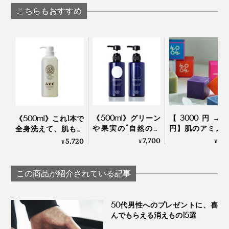
BIO FOR THE EARTH
「バスタオル」｜浅
こちらもおすすめ
野撚糸 エアーかおる
エニータイム
《500ml》グリーン
【3000円→25
《500ml》これ1本で
や果実の“自然の香
円】肌のアミノ
全身洗えて、肌も髪
り”でリフレッシュ！
近い「セリシン
もしっとり潤うシャ
7,700
2,
5,720
¥
¥
¥
これ1本で髪・顔・体
っぷり！“シル
ンプー｜Jam Label
がしっとり潤う「全
泡”に顔も体も包
身シャンプー」｜
てしっとりする
この商品が紹介されている記事
MANGETSU・
派石鹸｜WITH 
SINGETSUシャンプー
WITHOUT
50代男性へのプレゼントに、喜
んでもらえる消えもの15選