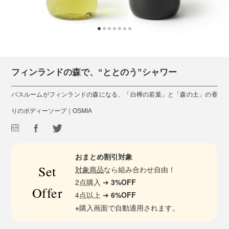
フィンランドの森で、“ととのう”シャワー
バスルームがフィンランドの森になる、「白樺の若葉」と「森の土」の香
りのボディーソープ｜OSMIA
おまとめ割引対象
Set
対象商品
なら組み合わせ自由！
2点購入 ➔
3%OFF
Offer
4点以上 ➔
6%OFF
※購入画面で自動適用されます。