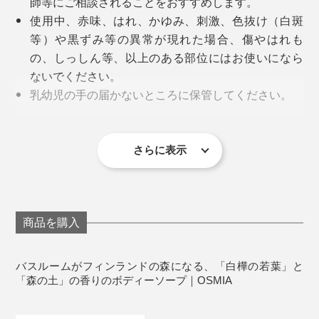
エーロ氏の、化学の専門知識と、芸術的な嗅覚、そし
師等にご相談されることをおすすめします。
シュ・ヴィヒタ」。
て、フィンランド文化への愛情で育まれた『OSMIA』
使用中、赤味、はれ、かゆみ、刺激、色抜け（白斑
は、国内のみならず、世界中にファンをもつブランドに
等）や黒ずみ等の異常が現れた場合、傷やはれも
なんという、素敵な響きでしょう。
成長しました。
の、しっしん等、以上のある部位にはお使いになら
ないでください。
乳幼児の手の届かないところに保管してください。
極端に高温又は低温の場所、直射日光のあたる場合
には保管しないでください。
目に入らないようご注意ください。
さらに表示
商品を購入
バスルームがフィンランドの森になる、「白樺の若葉」と
「森の土」の香りのボディーソープ｜OSMIA
写真提供 Visit Finland
写真提供 Visit Finland
近年では、ヘルシンキの人気サウナ施設「LOYLY（ロウ