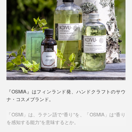
そんな、“幸せの香り”に包まれる時間を増やし、分かち
合いたいという想いから生まれたのが、『OSMIA』のボ
ディソープ。
切り花の切り口のような清々しい香りは、日本の熱烈な
サウナーからも「衝撃的な素晴らしさ」と評されていま
す。
写真奥は「OSMIAボディーソープ／KOIVU（白樺）」※本品。写真手前は
「
「OSMIAバーソープ／KOIVU（バーチ）
」
『OSMIA』はフィンランド発、ハンドクラフトのサウ
食品グレードの菜種油とココナッツオイルをベースに、
ナ・コスメブランド。
保湿成分と香りをプラス。ナナカマドやリンゴンベリー
に含まれるフルーツ酸を、天然の防腐剤として使った、
「OSMI」は、ラテン語で“香り”を、「OSMIA」は“香り
こだわりの独自処方。すべて生分解成分で作られていま
を感知する能力”を意味するとか。
す。