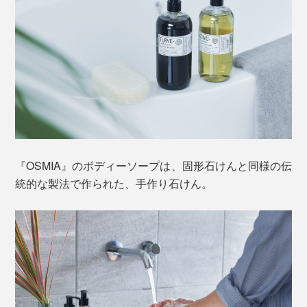
タ」で体を叩いて、刺激と香りを楽しんだり、インテリ
アとして飾ったり。
写真提供 Visit Finland
豊富なミネラル分を含むピートを、顔や体に塗り、サウ
ナを楽しむ様子は、フィンランドでよく見られる光景。
お肌の掃除と栄養補給を兼ねた、フィンランド流のクレ
イパックです。
『OSMIA』のボディーソープは、固形石けんと同様の伝
統的な製法で作られた、手作り石けん。