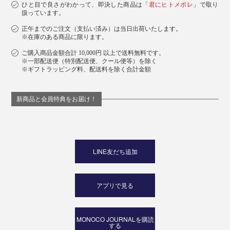
ひと目で良さがわかって、即決した商品は「
君にヒトメボレ
」で取り
扱っています。
正午までのご注文（支払い済み）は当日出荷いたします。
※在庫のある商品に限ります。
ご購入商品金額合計 10,000円 以上で送料無料です。
※一部配送便（特別配送便、クール便等）を除く
※ギフトラッピング料、配送料を除く合計金額
新商品と会員特典をお届け！
LINE友だち追加
アプリで見る
MONOCO JOURNALを購読
する