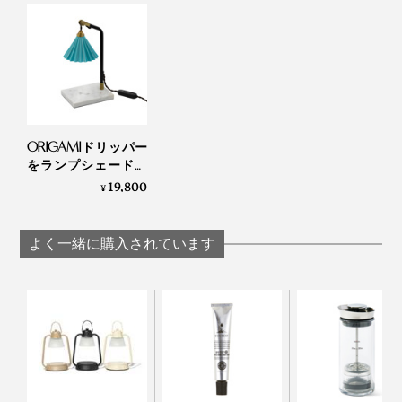
もうひとつの香りは「lemon grass」。レモンを感じる
爽やかさで心の緊張がほぐれ、気分転換したい時にぴっ
たり。
ともに、原材料は天然由来の大豆ロウ「ソイワックス」
ORIGAMIドリッパー
100%。石油由来のものとは違い、燃焼時に有害な物質
をランプシェードに
した「キャンドルウ
19,800
を含んだススなどが出にくいと言われています。
¥
ォーマー」｜
ORIGAMI LAMP
よく一緒に購入されています