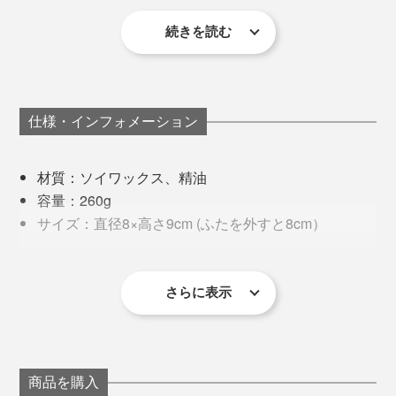
続きを読む
仕様・インフォメーション
材質：ソイワックス、精油
容量：260g
サイズ：直径8×高さ9cm (ふたを外すと8cm）
外装サイズ：縦9×横9×高さ9.5cm
※マッチ1箱付き
※容器は酒瓶を再利用したもののため、色は１点ずつ異なります。色を指定
さらに表示
することはできません。
作っているのは、アップサイクルのアロマキャンドルを
手掛ける、九州発の『KOSeliｇ Japan（コーシェリジャ
パン）』。
商品を購入