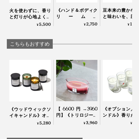
《ハンド＆ボディク
豆本来の豊かな
火を使わずに、香り
リーム》
と味わいを、圧
と灯りが心地よく広
「STREAMER COFFEE
出で引き出す「
がる「キャンドルウ
2,750
16,
5,500
¥
¥
¥
COMPANY」の豆か
コーヒーメーカ
ォーマーランプ」｜
容器は使い終えた日本酒の酒瓶。その時々に手に入った
すを再生！バリスタ
｜American Press
kameyama candle
も愛用するコーヒー
house
酒瓶を使っているため、色はひとつずつ異なります。ど
こちらもおすすめ
の香りの保湿ケア｜
んな色かは届いてからのお楽しみ。
EVEREST
ふたは、ワインのコルクをアップサイクルして使用して
います。
【6600円→3960
《オプション／
《ウッドウィックソ
円】《トリロジーハ
ンドル》香りが
イキャンドル》オー
ースウィック》まる
りやすい植物性
ストラリアの大自然
3,960
1,
5,280
¥
¥
¥
で小さな暖炉、パチ
料配合、グラス
で深呼吸しているよ
パチと燃えうねる木
「アロマキャン
うな心地よさ漂う、