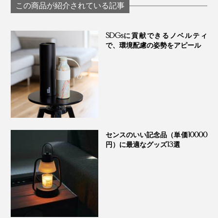
製芯と3層の香りの
（燃焼時間：約1
木製芯のアロマキャ
この商品が紹介されている記事
変化が楽しめる「ア
間）」｜kameya
ンドル｜GREEN
ロマキャンドル」｜
candle house
NATION life
WoodWick ウッド
SDGsに貢献できるノベルティ
ウィック
で、環境配慮の姿勢をアピール
もちろん普通のキャンドルのように火を灯す使い方も。
パッケージを開けると、可愛いマッチが一箱ついてい
て、心がキュンとします。
センスのいい記念品（単価10000
円）に最適なグッズ13選