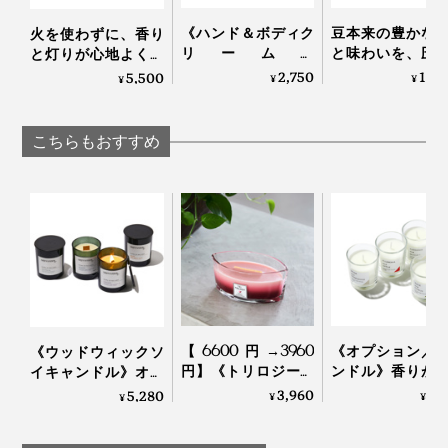
《ハンド＆ボディク
豆本来の豊かな
火を使わずに、香り
リーム》
と味わいを、圧
と灯りが心地よく広
「STREAMER COFFEE
出で引き出す「
がる「キャンドルウ
2,750
16,
5,500
¥
¥
¥
COMPANY」の豆か
コーヒーメーカ
ォーマーランプ」｜
容器は使い終えた日本酒の酒瓶。その時々に手に入った
すを再生！バリスタ
｜American Press
kameyama candle
も愛用するコーヒー
house
酒瓶を使っているため、色はひとつずつ異なります。ど
こちらもおすすめ
の香りの保湿ケア｜
んな色かは届いてからのお楽しみ。
EVEREST
ふたは、ワインのコルクをアップサイクルして使用して
います。
【6600円→3960
《オプション／
《ウッドウィックソ
円】《トリロジーハ
ンドル》香りが
イキャンドル》オー
ースウィック》まる
りやすい植物性
ストラリアの大自然
3,960
1,
5,280
¥
¥
¥
で小さな暖炉、パチ
料配合、グラス
で深呼吸しているよ
パチと燃えうねる木
「アロマキャン
うな心地よさ漂う、