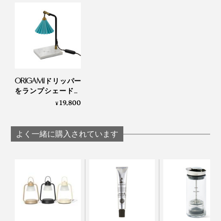
もうひとつの香りは「lemon grass」。レモンを感じる
爽やかさで心の緊張がほぐれ、気分転換したい時にぴっ
たり。
ともに、原材料は天然由来の大豆ロウ「ソイワックス」
ORIGAMIドリッパー
100%。石油由来のものとは違い、燃焼時に有害な物質
をランプシェードに
した「キャンドルウ
19,800
を含んだススなどが出にくいと言われています。
¥
ォーマー」｜
ORIGAMI LAMP
よく一緒に購入されています