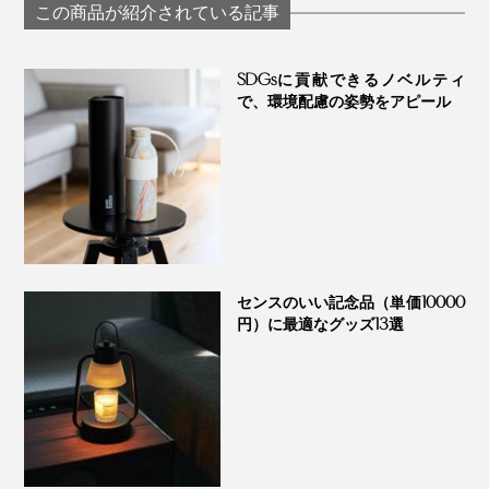
製芯と3層の香りの
（燃焼時間：約1
木製芯のアロマキャ
この商品が紹介されている記事
変化が楽しめる「ア
間）」｜kameya
ンドル｜GREEN
ロマキャンドル」｜
candle house
NATION life
WoodWick ウッド
SDGsに貢献できるノベルティ
ウィック
で、環境配慮の姿勢をアピール
もちろん普通のキャンドルのように火を灯す使い方も。
パッケージを開けると、可愛いマッチが一箱ついてい
て、心がキュンとします。
センスのいい記念品（単価10000
円）に最適なグッズ13選