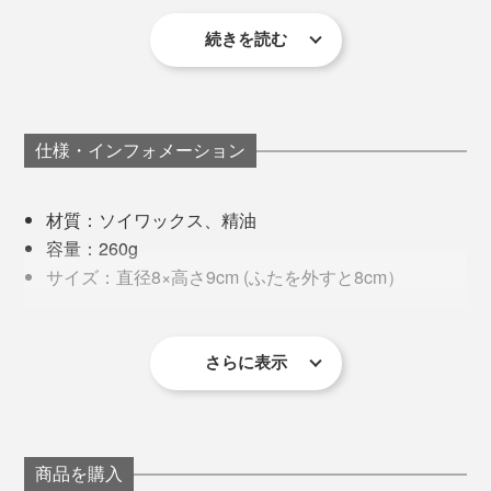
続きを読む
仕様・インフォメーション
材質：ソイワックス、精油
容量：260g
サイズ：直径8×高さ9cm (ふたを外すと8cm）
外装サイズ：縦9×横9×高さ9.5cm
※マッチ1箱付き
※容器は酒瓶を再利用したもののため、色は１点ずつ異なります。色を指定
さらに表示
することはできません。
作っているのは、アップサイクルのアロマキャンドルを
手掛ける、九州発の『KOSeliｇ Japan（コーシェリジャ
パン）』。
商品を購入