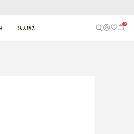
0
す
法人購入
WORK
ビジネス
ENJOY
寝具
10,000円 - 30,000円
30,000円以上
べて
すべて
すべて
すべて
らめきデスク
PC・スマホ関連
お出かけスパイス
敷き寝具
っと一息ふぅ
椅子・クッション
思い出トラベル
掛け寝具
っぱり清潔感
収納
外で過ごすって最高
パジャマ
事へGO
ビジネス／小物
好き・・にどっぷり
枕・小物