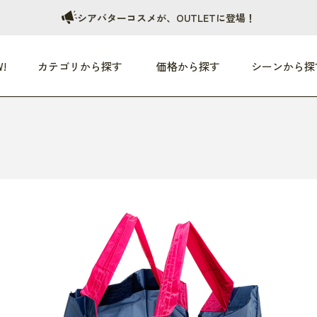
シアバターコスメが、OUTLETに登場！
!
カテゴリから探す
価格から探す
シーンから探
つめた〜い夏、どうぞ！
HEALTHY
家電
HOME
ファッション
- 3,000円
3,000円 - 5,000円
5,000円 - 10,000円
OP10
すべて
すべて
すべて
すべて
す
朝までぐっすり
リビング家電
居心地のいい空間
服
ひ
商品 (新着順)
本気で休む
キッチン家電
家事ルンルン
バッグ
ほ
覧
いつも清潔
美容・健康家電
食いしん坊クラブ
靴・靴下
や
じぶんメンテナンス
オーディオ家電
料理と団らん
レイングッズ
仕
め割引
おうちエクササイズ
ファッション／小物
レット
の他