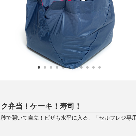
日用品
健康・美容
すべて
すべて
ひんやり今治タオル、生き返る〜
掃除・洗濯
肌・髪ケア
タオル
バスグッズ
スリッパ
ひんやりグッズ
防災用品
あったかグッズ
水筒
健康グッズ
日用品／その他
オーラルケア
ク弁当！ケーキ！寿司！
1秒で開いて自立！ピザも水平に入る、「セルフレジ専用