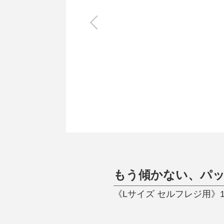
キッチン
すべて
調理家電
調理器具
食器
タオル・ふきん
キッチン雑貨
もう傾かない、パッ
《Lサイズ セルフレジ用》