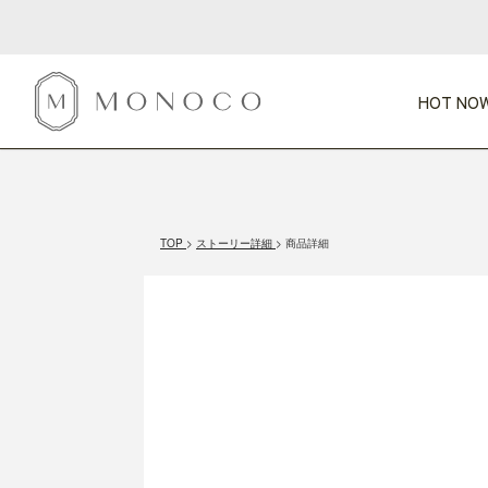
HOT NOW
新商品
CATEGORY
PRICE
SCENE
HOT NOW!
GIFTS
インテリア
1,000円未満
1,000円 
TOP
ストーリー詳細
商品詳細
今週のT
カテゴリから探す
価格から探す
シーンから探す
すべて
すべて
特別な贈りもの
家具
すべての
会話が弾む
収納
特集一
気のきく手土産
照明
毎日使ってね
インテリア雑貨
おまと
ベランダ・庭
アウト
インテリア／そ