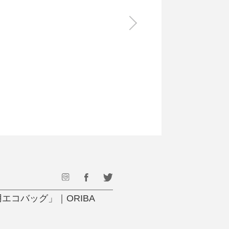
食料品
旅行・遊び
すべて
すべて
最後のひと口までキンキン
ドリンク
旅行
フード
アウトドア
旅行遊び／その他
エコバッグ」｜ORIBA