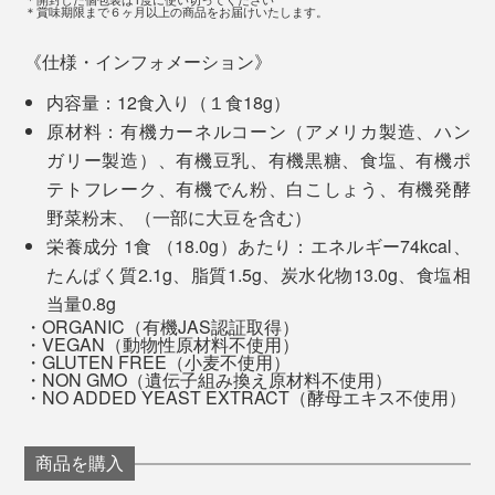
＊賞味期限まで６ヶ月以上の商品をお届けいたします。
《仕様・インフォメーション》
内容量：12食入り（１食18g）
原材料：有機カーネルコーン（アメリカ製造、ハン
男性モデルの西村さんも「うめ〜」と言いながら、撮影
ガリー製造）、有機豆乳、有機黒糖、食塩、有機ポ
用に作ったコンポタを2杯完食。「とうもろこしのスム
フリーズドライは真空度0.4hPa、棚温度40℃、乾燥時
テトフレーク、有機でん粉、白こしょう、有機発酵
ージーみたいだね」と、めちゃめちゃ気に入ってくれま
間20時間
野菜粉末、（一部に大豆を含む）
した。
エアードライ（熱風乾燥）は熱風温度60℃、乾燥時間
栄養成分 1食 （18.0g）あたり：エネルギー74kcal、
8〜20時間
たんぱく質2.1g、脂質1.5g、炭水化物13.0g、食塩相
レトルト処理は省略
当量0.8g
・ORGANIC（有機JAS認証取得）
・VEGAN（動物性原材料不使用）
※表は「フリーズドライ食品入門」山根清孝著 日本食糧新聞社刊 より引用
・GLUTEN FREE（小麦不使用）
・NON GMO（遺伝子組み換え原材料不使用）
・NO ADDED YEAST EXTRACT（酵母エキス不使用）
フリーズドライ加工された食品は、水分が抜けた部分が
細かい穴になったスポンジ状なので、お湯を注げばあっ
商品を購入
という間に染み込み、元に戻るという仕組みです。