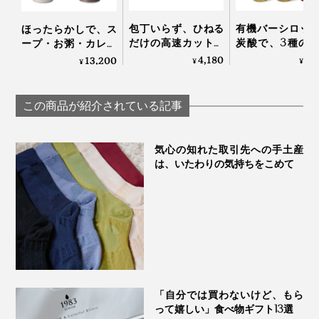
ば、おもてなしのひと皿にも。
次に、パンにたっぷりつけて。甘みの少ないバゲットや
包丁いらず、ひねる
有機バーシロッ
ほったらかしで、ス
塩パンがおすすめです。
だけの高速カット！
炭酸で、3種の
ープ・お粥・カレー
生姜やパセリにも使
ドリンク
も作れる「自動調理
4,180
2,
13,200
¥
¥
¥
えてお手入れしやす
HOLLINGER
ポット」｜récolte
い「みじん切りツー
ル」｜Garlic Twist 4.0
この商品が紹介されている記事
気心の知れた取引先への手土産
は、いたわりの気持ちをこめて
写真は「
PRINCESS Milk Frother Pro
」で泡立てた牛乳を使用しています
分量以上に食べ応えがあるので、朝ごはんはもちろん、
広報の方に教えていただいた「GENSEN ORGANIC
「自分では買わないけど、もら
夜小腹が空いた時にもピッタリ。胃袋からホッと癒され
POTAGEのふりふりポテト」は、すぐに我が家の定番メ
って嬉しい」食べ物ギフト13選