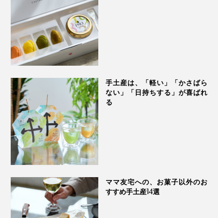
てください。
ニューに。
フライドポテトにポタージュの粉末をまぶすだけで、止
まらない美味しさ。ちょっと危険です。
手土産は、「軽い」「かさばら
ない」「日持ちする」が喜ばれ
る
ママ友宅への、お菓子以外のお
すすめ手土産14選
ポテトは冷凍の細切りタイプがおすすめ。ほんのり塩味