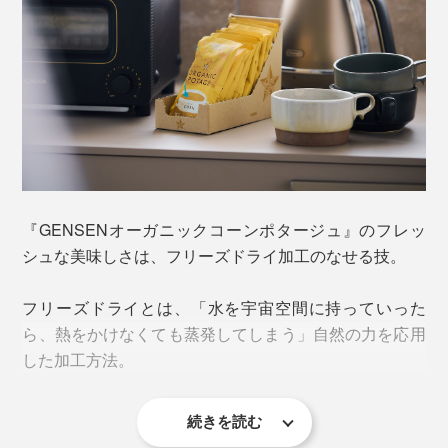
「有機発酵野菜パウダー」「旨みたっぷりの塩」。
ちもったり、食感はわずかにツブツブ。
ミネラル分たっぷりの素材を、分量・比率を変えながら
何度も試作して、味のパズルが完成しました。
有機黒糖
『GENSENオーガニックコーンポタージュ』のフレッ
シュな美味しさは、フリーズドライ加工のなせる技。
フリーズドライとは、「水を宇宙空間に持っていった
ら、熱をかけなくても蒸発してしまう」自然の力を応用
した加工方法。
レストランのきめ細かでクリーミーなポタージュという
続きを読む
本品は、煮込んだポタージュを−30℃で凍結・真空状態
よりは、農園のお母さんが手作りしたような “とうもろ