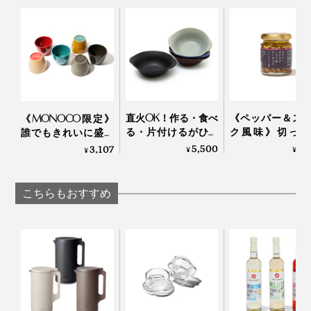
品会社「コスモス食品」のオリジナルブランド。食材を
生かすことにこだわり抜いた、ひとつの完成形です。
直火OK！作る・食べ
《ペッパー＆ス
《MONOCO限定》
る・片付けるがひと
ク風味》切った
誰でもきれいに盛り
つで完結する「器 兼
け・ゆでただけ
付けができる、漆の
5,500
1,
3,107
¥
¥
¥
用 鍋」｜KOKURYU
材が、絶品おつ
あたたかい色彩。
に変わる「食べ
225年続く越前漆器
味料」｜サクサ
の老舗がつくる「色
こちらもおすすめ
ょうゆアーモンド
漆のそば猪口」｜ 漆
その言葉どおり、やさしい美味しさが五臓六腑に沁みわ
琳堂×MONOCO
たり、気持ちがほぐれて、元気が湧いてくるようです。
いただき方は、140mlの熱湯で溶かしてそのままが一番
本品が届いたら、まずは140mlの熱湯で溶いて、基本の
だと思いますが、その日の気分で牛乳やオーツミルクを
味で召し上がれ。
加えるのも美味。ミルクフォーマーで泡立てて添えれ