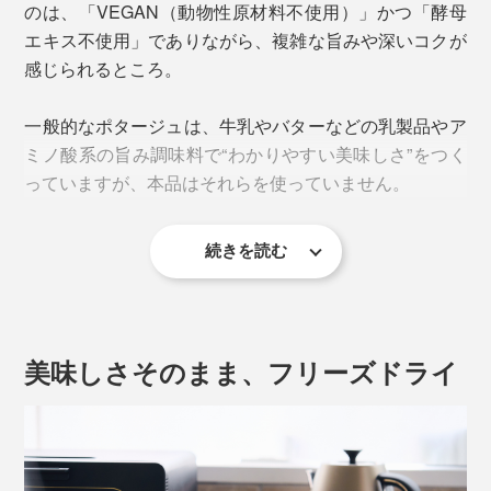
のは、「VEGAN（動物性原材料不使用）」かつ「酵母
エキス不使用」でありながら、複雑な旨みや深いコクが
感じられるところ。
一般的なポタージュは、牛乳やバターなどの乳製品やア
ミノ酸系の旨み調味料で“わかりやすい美味しさ”をつく
っていますが、本品はそれらを使っていません。
続きを読む
さらに、有機JAS認証を取得するためには、とうもろこ
しだけでなく調味料などもオーガニックでなければなり
ません。
パウダーをよく見てみると、サラサラの細かい粒とやや
美味しさそのまま、フリーズドライ
厳しい制限の中で、物足りなさを感じさせず旨みとコク
大きめの顆粒が混在していますが、これは溶けやすさと
を設計するのは、簡単なことではなかったそう。
なめらかさのバランスをとってのこと。
試行錯誤の結果、たどりついた調味料が「有機黒糖」
140mlの熱湯を注いでスプーンでかき混ぜると、たちま