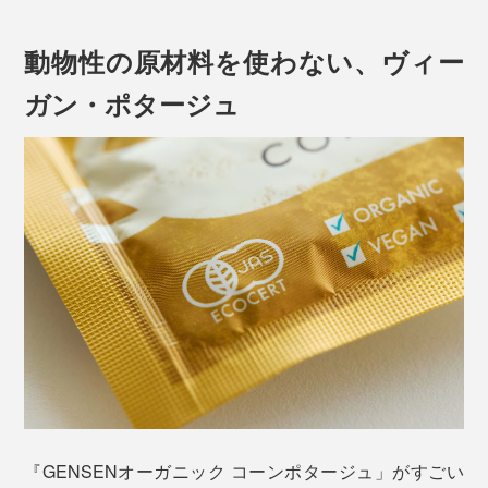
動物性の原材料を使わない、ヴィー
ガン・ポタージュ
本品は、この「スーパースイートコーン」を皮ごと細か
くすりつぶして、コトコト煮込んだポタージュ。
普通なら裏漉ししてなめらかにするそうですが、ツブツ
ブ食感を楽しむために、あえて裏漉ししていません。
煮込んで甘みを充分に引き出したら、フリーズドライ加
『GENSENオーガニック コーンポタージュ」がすごい
工をしてパウダー状に。