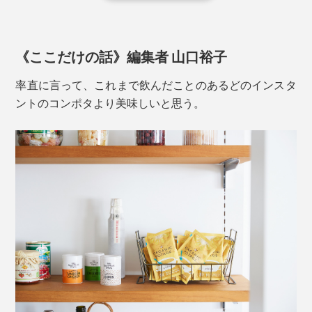
有機栽培されたさとうきびの搾り汁を煮詰めて、そのま
に。気圧を下げ、最低限の輻射熱で水分を昇華
させ
（※）
こしスープ”。素朴でやさしい美味しさにあふれていま
ま冷やし固めたもの。糖分の他にカリウム、カルシウ
ています。
す。
ム、鉄等多くのミネラル分を含み、ポタージュにコクと
※昇華とは、固体が液体になることなく、直接気体になること
《ここだけの話》編集者 山口裕子
旨みをプラスしています。
率直に言って、これまで飲んだことのあるどのインスタ
黒糖特有の風味が、焼きとうもろこしの香ばしさのよう
ントのコンポタより美味しいと思う。
なアクセントに。
有機発酵野菜粉末
天日干しや高熱を加える乾燥方法に比べて、食品の味・