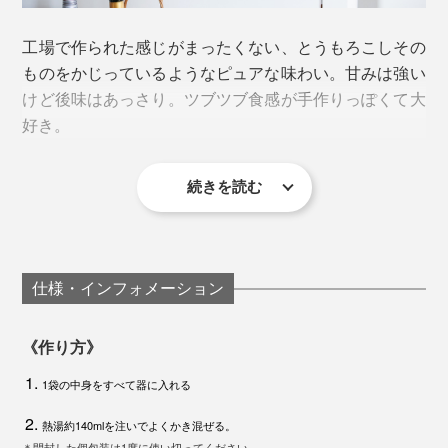
香り・食感・色・栄養を損なうことなく、長期保存が可
能。
工場で作られた感じがまったくない、とうもろこしその
ものをかじっているようなピュアな味わい。甘みは強い
けど後味はあっさり。ツブツブ食感が手作りっぽくて大
コンソメなどのダシ代わりとして、「コスモス食品」が
好き。
独自に開発・製造するうま味調味料。
続きを読む
植物性乳酸菌「HS-1」でネギやにんじんなどの有機野
これがインスタントとは、にわかには信じがたいクオリ
菜を発酵させ、パウダー状にしています。
ティーです。
牛乳の代わりには有機豆乳を使用。独特の臭みはなく、
仕様・インフォメーション
とうもろこしの味を引き立てつつ、クリーミーさをプラ
フリーズドライは真空度0.4hPa、棚温度40℃、乾燥時間20時間
ス。
エアードライ（熱風乾燥）は熱風温度60℃、乾燥時間8〜20時間
《作り方》
レトルト処理は省略
旨みたっぷりの塩と仕上げの白こしょうがほんのり効い
1袋の中身をすべて器に入れる
て、後を引くおいしさに仕上がっています。
熱湯約140mlを注いでよくかき混ぜる。
＊開封した個包装は1度に使い切ってください