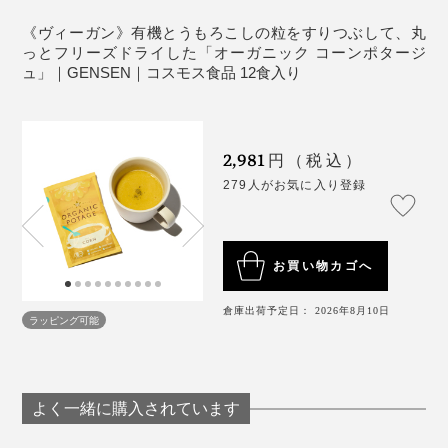
《ヴィーガン》有機とうもろこしの粒をすりつぶして、丸
また、水分がほとんど含まれていないので、鮮度保つた
っとフリーズドライした「オーガニック コーンポタージ
ュ」｜GENSEN｜コスモス食品 12食入り
めの添加物は不要。軽くて持ち運びやすく、医薬品から
宇宙食、離乳食など、幅広い分野で使われています。
ブランドマネージャーの大江陽子さんに、目指したイメ
ージをおうかがいしたところ、
2,981
円（税込）
「昨年父が病気で亡くなったのですが、だんだん体が弱
279人がお気に入り登録
ってきた時に、唯一口にすることができた食べ物がコー
ンポタージュだったんです。市販のものでは受け付けて
くれず、母が手作りしていました。
お買い物カゴへ
このコーンポタージュを最初に試食した時、その時の味
倉庫出荷予定日： 2026年8月10日
ラッピング可能
のイメージと重なって、方向性がスッと定まったように
思います」
よく一緒に購入されています
『GENSEN』は、フリーズドライひと筋50年以上の食