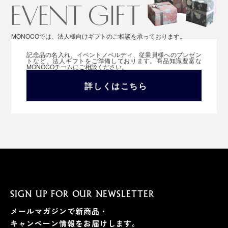
MONOCOでは、法人様向けギフトのご相談を承っております。
記念品の名入れ、イベントノベルティ、従業員様へのプレゼン
トなど、法人ギフトをご準備しております。商品知識豊富な
MONOCOチームにご相談ください。
詳しくはこちら
取りつけは、鍵と同じく、『Orbitkey』に穴を通すだ
SIGN UP FOR OUR NEWSLETTER
け。
メールマガジンで新商品・
キャンペーン情報をお届けします。
『Orbitkey』と一緒に使って、あなたの“鍵収納”をさら