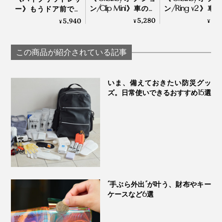
ン/Clip Mini》車のカ
ン/Ring v2》車
ー》もうドア前で迷
② レターオープナー
ギや電子キーをスマ
ギや電子キーを
わない。“鍵収納”を追
5,280
3,
5,940
¥
¥
¥
ートにぶら下げられ
ートに下げられ
求したコンパクトな
手紙や小包の封筒をスムーズに開けられる。
る、カラビナつきキ
ライド式キーリ
キーケース｜Orbitkey
ーリング|Orbitkey
グ|Orbitkey
この商品が紹介されている記事
いま、備えておきたい防災グッ
ズ。日常使いできるおすすめ15選
“手ぶら外出”が叶う、財布やキー
ケースなど6選