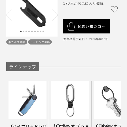
① ボックスカッター
170人がお気に入り登録
段ボールのガムテープや、ビニールカバーのカットに。
お買い物カゴへ
倉庫出荷予定日： 2026年8月9日
ネコポス対象
ラッピング可能
ラインナップ
《Orbitkeyオプショ
《Orbitkeyオプ
《ハイブリッドレザ