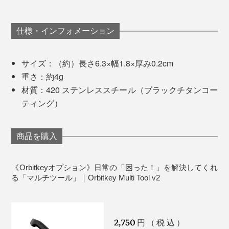
ル バージョン2）」ができました。鍵のようなコンパク
トさに、9つもの機能がそなわっています。
仕様・インフォメーション
サイズ：（約）長さ6.3×幅1.8×厚み0.2cm
重さ：約4g
材質：420 ステンレススチール（ブラックチタンコー
ティング）
商品を購入
《Orbitkeyオプション》日常の「困った！」を解決してくれ
る「マルチツール」｜Orbitkey Multi Tool v2
2,750
円（税込）