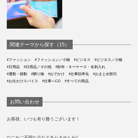
③ ボトルオープナー（栓抜き）
家飲みやアウトドア時に大活躍。
関連テーマから探す（15）
#ファッション
#ファッション／小物
#ビジネス
#ビジネス／小物
#日用品
#日用品／その他
#財布・キーケース・名刺入れ
#通勤・移動
#贈り物
#おでかけ
#仕事効率化
#おまとめ割引
#お出かけスパイス
#仕事へGO
#すべての商品
お問い合わせ
お客様、いつも有り難うございます！
なにかご不明な点などありませんか?