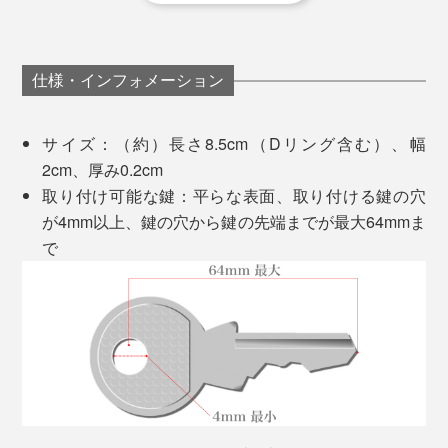
ジョギング中に、鍵がジャラジャラ鳴ったり、弾んだり
※ワッシャー2個のうち、1個は、あらかじめ『Orbitkey』のネジ受け部分について
います。
することが、わずらわしかったチャールズは、従来のリ
2個めのワッシャーを使う場合は、湾曲している面を、鍵側になるように装着して
ングではなく、ボルトとナットで鍵を束ねた試作品を、
ください
仕様・インフォメーション
幼なじみのレックスに見せたそう。
鍵を使うときは、十徳ナイフのように、回転させて取り
サイズ：（約）長さ8.5cm（Dリング含む）、幅
出してください。
2cm、厚み0.2cm
マルチツールはこちら >>
取り付け可能な鍵：平らな表面、取り付ける鍵の穴
「家の玄関の鍵は、いちばん手前」など、セットした鍵
が4mm以上、鍵の穴から鍵の先端までが最大64mmま
の順番を覚えておけば、目的の鍵だけをサッと取り出せ
で
ミラー＆爪やすり
るので、慌ただしい出勤時に重宝します。
「
ミラー＆爪やすり
」があれば、お出かけ前や通勤時、
外回り時の身だしなみチェッカーとして便利です。
すると、レックスは、鍵がポケットやバッグの中でスマ