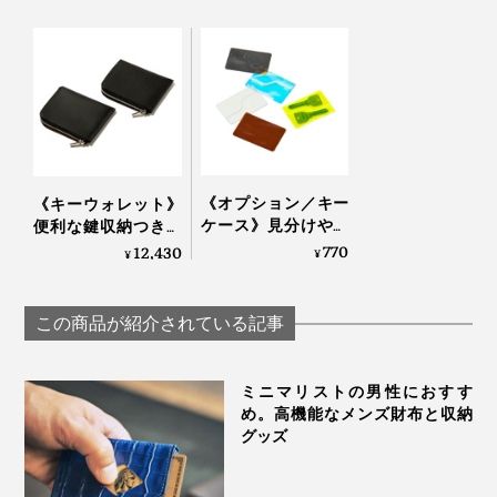
大・小セット」
に品質改良した「Orbitkey2.0」モデルです。
Orbitkey
《オプション／キー
《キーウォレット》
ケース》見分けやす
便利な鍵収納つき！
いクリア素材、カー
デッドスペースがな
770
12,430
¥
¥
ドのように鍵を持ち
い「ミニマム財布」
歩ける「カード型キ
｜sugata
ーケース（2本
この商品が紹介されている記事
用）」｜sugata
ミニマリストの男性におすす
め。高機能なメンズ財布と収納
グッズ
『Orbitkey』で“鍵収納”を見直せば、お出かけ前や帰宅
時に、鍵を探す時間ごと、スッキリ解決してくれます。