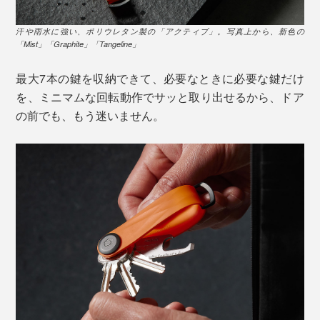
汗や雨水に強い、ポリウレタン製の「アクティブ」。写真上から、新色の
「Mist」「Graphite」「Tangeline」
最大7本の鍵を収納できて、必要なときに必要な鍵だけ
を、ミニマムな回転動作でサッと取り出せるから、ドア
の前でも、もう迷いません。