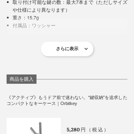
取り付け可能な鍵の数：最大7本まで（ただしサイズ
ホを傷つけることから、音だけでなく、形・素材へのア
や仕様により異なります）
イデアを提案。
重さ：15.7g
付属品：ワッシャー
そこから鍵の束を、革やナイロンで包んだ『Orbitkey』
素材：ベルト／TPU、Dリング・シャフト・ネジ・ワ
が生まれました。
ッシャー／ステンレススチール
写真のカラーは「Jet Black」
さらに表示
※鍵の穴が小さすぎるときの対処法：
ミラー＆爪やすりはこちら >>
使っているうちに、あるいは衝撃などで、ロックがゆる
鍵を装着するときに、穴の小さい鍵が、シャフト
んだり、鍵が外れたりすることはありません。
（取り付け部分）先端より上になるように重ねま
す。
商品を購入
利き手に関係なく、右側からも左側からも、鍵を取り出
ドリルあるいはヤスリで穴を少し大きくします。
しやすいユニバーサルデザインを実現。慣れれば、片手
《アクティブ》もうドア前で迷わない。“鍵収納”を追求した
で鍵を出し入れできます。
自動車用など特別サイズの鍵は「Dリング」に取り
コンパクトなキーケース｜Orbitkey
付けます。
鍵をセットしているネジと反対側には、Dリングつき。
※ネジをゆるませて鍵を取り外せない場合の対処法：
最近の車に多い、分厚い電子キーやキーチェーンを取り
5,280
円（税込）
付けられます。
ネジを締め過ぎたのが原因。バンドの一方を反時計回り