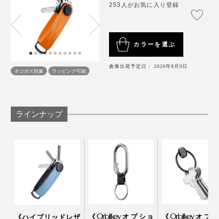
にねじり、もう一方のバンドは固定したままにします。
253人がお気に入り登録
「工業デザイナーとして、デザインは美しくあるべきで
詳細は動画を参照してください
すが、同時に、機能的でなければ、意味がありません。
カラーを選ぶ
鍵がケースから飛び出さないよう、安全にまとめなが
ら、鍵のセットと取り出しをどうやってカンタンにする
倉庫出荷予定日： 2026年8月9日
ネコポス対象
ラッピング可能
か。
その解が、「ロッキング構造」です。試行錯誤して、湾
曲形状のワッシャーを使うことで、鍵の束を固定しつ
ラインナップ
つ、目当ての鍵だけ取り出せるように設計しました。
写真は、「Orbitkey アクティブ（Tangeline）」と「
スライド式キーリング Ring
v2（Black）
」
カラビナなどに固定すれば、『Orbitkey』をぶら下げ
て、手ぶらで近所のウォーキングも可能です。
《Orbitkeyオプショ
《Orbitkeyオプ
《ハイブリッドレザ