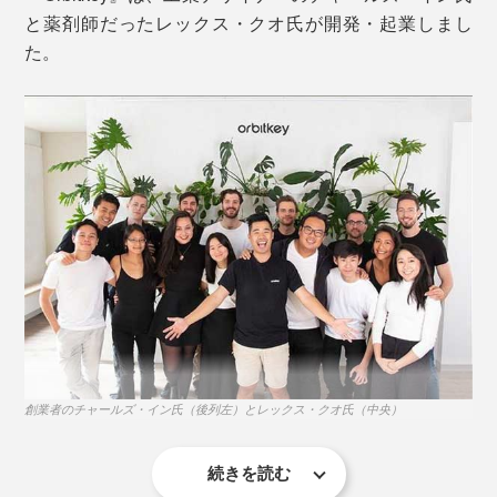
つければ、栓抜きや段ボールのテープ部分を切るカッタ
と薬剤師だったレックス・クオ氏が開発・起業しまし
ーなど、多目的に使えるガジェットホルダーとしても活
厚みにもよりますが、鍵は最大7本まで、収納OK。セッ
た。
躍します。
トする鍵が少なくても、付属のワッシャー2個
を使
（※）
えば、しっかり止まる、独自の「ロッキング構造」で
す。
マルチツール
別売の「
マルチツール
」をセットすれば、栓抜きや段ボ
ールのテープを切るカッターなど、多目的に使えるガジ
ェットホルダーとして活躍します。
創業者のチャールズ・イン氏（後列左）とレックス・クオ氏（中央）
続きを読む