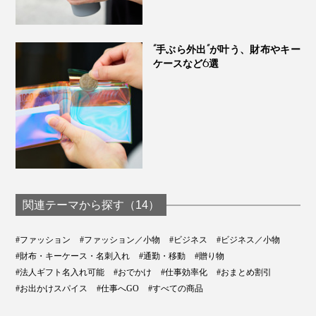
“手ぶら外出”が叶う、財布やキー
ケースなど6選
関連テーマから探す（14）
#ファッション
#ファッション／小物
#ビジネス
#ビジネス／小物
#財布・キーケース・名刺入れ
#通勤・移動
#贈り物
#法人ギフト名入れ可能
#おでかけ
#仕事効率化
#おまとめ割引
#お出かけスパイス
#仕事へGO
#すべての商品