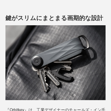
ジャラジャラしている鍵束も、スッキリ収まる
鍵がスリムにまとまる画期的な設計
『Orbitkey』のセットは、カンタン。
ケース内のネジ受け部分に、鍵を重ねたら、ケースの外
側から、お手持ちの硬貨でネジを締めてください。
鍵が勝手に飛び出てしまうことがないので、バッグやポ
ケットに入れても、財布やスマホなど、周りのものを傷
つけません。
別売りの「Orbitkey マルチツール」も、いっしょに取り
『Orbitkey』は、工業デザイナーのチャールズ・イン氏