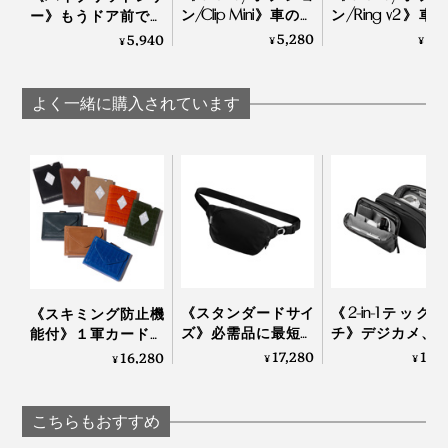
ン/Clip Mini》車のカ
ン/Ring v2》車
ー》もうドア前で迷
ギや電子キーをスマ
ギや電子キーを
わない。“鍵収納”を追
5,280
3,
5,940
¥
¥
¥
ートにぶら下げられ
ートに下げられ
求したコンパクトな
る、カラビナつきキ
ライド式キーリ
キーケース｜Orbitkey
ーリング|Orbitkey
グ|Orbitkey
よく一緒に購入されています
従来のキーケースの先入観を捨てて、本当に必要な機能
はなにか、突き詰めた結果が、ユニークな外観とミニマ
《スタンダードサイ
《2-in-1テック
《スキミング防止機
ズ》必需品に最短ア
チ》デジカメ、
能付》１軍カードに
ムな機能を持った『Orbitkey』です」
クセス、誰でも整理
ドホン、電源ア
直アクセス、コイ
17,280
14,
16,280
¥
¥
¥
上手になれる「スリ
ターは“太っ腹
ン・お札も入る「コ
『Orbitkey』は、クラウドファンディングのKickstarter
ングバッグ」｜
男”におまかせ！
ンパクト財布」｜
Orbitkey
の道具がたっぷ
EXENTRI
で紹介され、30日間で5000人からの支持を得たことか
こちらもおすすめ
る「ビジネスポ
ら始まったプロダクト。本品は、初期モデルから、さら