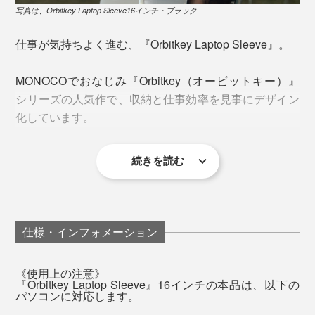
す。
写真は、Orbitkey Laptop Sleeve16インチ・ブラック
仕事が気持ちよく進む、『Orbitkey Laptop Sleeve』。
MONOCOでおなじみ『Orbitkey（オービットキー）』
シリーズの人気作で、収納と仕事効率を見事にデザイン
化しています。
写真は、Orbitkey Laptop Sleeve16インチ・ブラック
続きを読む
あっという間に、“あなただけのワークスペース”が完成
です。
仕様・インフォメーション
カフェでのひとり作業で。クライアント先でのミーティ
ングで。フリーアドレスの職場で。リモートワークで。
《使用上の注意》
『Orbitkey Laptop Sleeve』16インチの本品は、以下の
パソコンに対応します。
『Orbitkey Laptop Sleeve』を広げれば、瞬時に、“あな