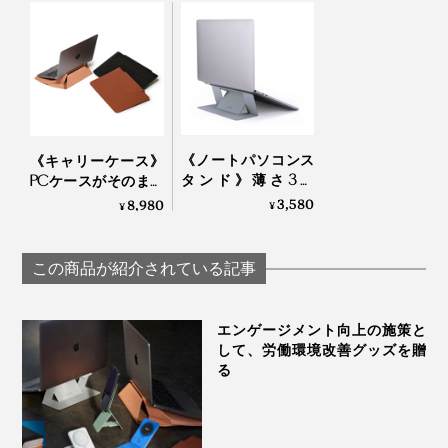
チャールズとレックスは、語ります。
Orbitkey
パソコンを収納したままでも、充電ケーブルが差し込め
るので、いつでも充電できます。
「2020年、新型ウイルスのパンデミックで、環境が整
っていないまま、誰もがリモートワークをすることにな
ってしまいました。
そんな状況のなかで、収納のアイデアをとおして、仕事
《ノートパソコンス
《キャリーケース》
タンド》薄さ3ミ
や暮しの効率化を図ってきた私たちができることは何
PCケースがそのまま
リ！目線が上がっ
スタンドに！目線が
3,580
8,980
¥
か？
¥
て、姿勢ラクラクな
上がって姿勢ラクラ
「超軽量スタンド
クな「多機能ノート
考えを重ねた結果、『Orbitkey Laptop Sleeve』と、
（粘着タイプ）」｜
PCケース（14イン
この商品が紹介されている記事
シルバー／スペース
チ）」
『Orbitkey Compendium』が生まれました」
グレー
エンゲージメント向上の施策と
して、労働環境改善グッズを贈
る
16インチの本品は、以下のパソコンに対応します。
MacBook Pro 16インチ(2021年以降)