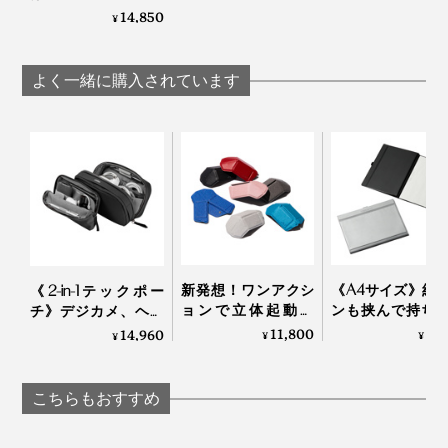
る「ノートパソコン
14,850
¥
ケース」｜Orbitkey
写真は、Orbitkey Laptop Sleeve14インチ・テラコッタ
Laptop Sleeve
『Orbitkey Laptop Sleeve』を手に、新しい仕事へ！
よく一緒に購入されています
新発想！ワンアクシ
《A4サイズ》紙
《2-in-1テックポー
ジャラジャラしている鍵束も、スッキリ収まる『Orbitkey』（写真右）
写真は、Orbitkey Laptop Sleeve16インチ・ブラック
ョンで立体起動、
ンも挟んで持ち
チ》デジカメ、ヘッ
38gの折り紙構造で
るから、どこで
ドホン、電源アダプ
11,800
4,
14,960
¥
¥
¥
シリーズ最新作の『Orbitkey Laptop Sleeve』は、スマ
薄〜くたためる「超
ける「クリップ
ターは“太っ腹長男”に
手に触れる、しっとりとした感触は、高品質なヴィーガ
ートなキーケースやガジェットケースをつくってきた2
軽量ポータブルマウ
ド・ノート」｜
おまかせ！仕事の道
ンPUレザー製。裏地には、PETリサイクル素材を使
ス」
パージャケットfle
具がたっぷり入る
人だからこそ、生まれた逸品でしょう。
こちらもおすすめ
用。
「ビジネスポーチ
大・小セット」｜