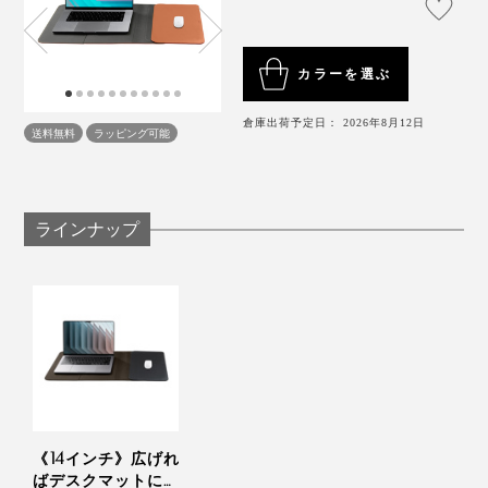
じみのレックスに見せたそう。
だから、プロジェクトの進行や、クライアントとの契約
もスムーズに。
カラーを選ぶ
『Orbitkey Laptop Sleeve』は、ビジネスのアイデアと
倉庫出荷予定日： 2026年8月12日
送料無料
ラッピング可能
成功を導いてくれる、“価値創造ステーション”です。
ラインナップ
写真は、Orbitkey Laptop Sleeve14インチ・ブラック
ノートパソコンをすばやく出し入れできて、デスクマッ
トとしても考え抜かれた『Orbitkey Laptop Sleeve』。
すると、レックスは、鍵がポケットやバッグの中でスマ
手にした姿は、スマートそのもの。洗練されたデザイン
ホを傷つけることから、音だけでなく、形・素材へのア
は、バッグにもすっきり収まります。
イデアを提案。そこから鍵の束を、革やナイロンで包ん
《14インチ》広げれ
だ『Orbitkey』が生まれました。
ばデスクマットにな