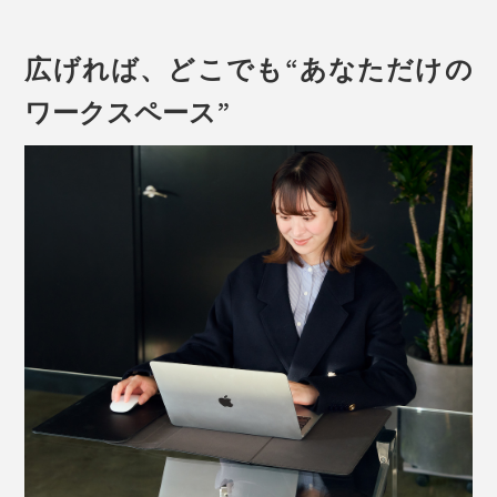
広げれば、どこでも“あなただけの
ワークスペース”
左右どちらにも開けるから、右利きの人も、左利きの人
も使えます。
広げたフラップは、そのままデスクマットに変身。収納
写真は、Orbitkey Laptop Sleeve16インチ・ブラック
ポケットから、ノートパソコンを取り出したら、デスク
マットに置いてください。
マグネットを使った3つ折りデザインなので、広げるの
も、畳むのも、スピーディ。
ノートパソコンの取り出しも、収納も、すばやくできま