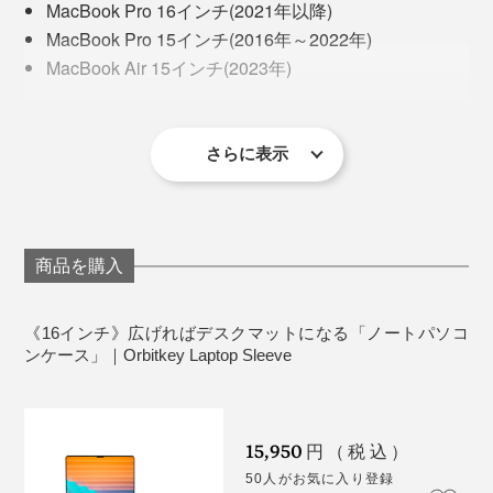
ただけのワークスペース”のできあがり。
MacBook Pro 16インチ(2021年以降)
MacBook Pro 15インチ(2016年～2022年)
MacBook Air 15インチ(2023年)
Microsoft Surface Laptop 15インチ(第3世代2019年～
第5世代2023年)
Lenovo X1 Carbon (第3世代2015年～第8世代2020年)
さらに表示
Lenovo X1 Yoga(第1世代2016年～第5世代2020年)
Dell XPS 15インチ(2018年～2023年)
写真は、Orbitkey Laptop Sleeve16インチ・テラコッタ
最大35.6×24.9×1.9cm のノートパソコン
写真は、Orbitkey Laptop Sleeve16インチ・テラコッタ
商品を購入
《商品仕様》
ノートパソコンを取り出した収納ポケットの外側は、そ
もともと『Orbitkey』は、工業デザイナーのチャール
サイズ：（約）40.2×25.5cm
のまま、マウスパッドになります。
ズ・イン氏と薬剤師だったレックス・クオ氏が開発・起
開いた状態のサイズ：（約）40.2×73cm
《16インチ》広げればデスクマットになる「ノートパソコ
業しました。
ンケース」｜Orbitkey Laptop Sleeve
重さ：約580g
適度なクッション感があるので、アイデアや書類をまと
材質：ヴィーガンPUレザー・リサイクルPET
写真は、Orbitkey Laptop Sleeve16インチ・ブラック
めるメモパッドにもぴったり。
ジョギング中に、鍵がジャラジャラ鳴ったり弾んだりす
すばやく仕事に集中できるから、アイデアがどんどん湧
ることがわずらわしかったチャールズは、従来のリング
15,950
円（税込）
いてくるのを感じるはず。
ではなく、ボルトとナットで鍵を束ねた試作品を、幼な
50人がお気に入り登録