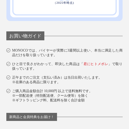
お買い物ガイド
MONOCOでは、バイヤーが実際に3週間以上使い、本当に満足した商
品だけを取り扱っています。
ひと目で良さがわかって、即決した商品は「
君にヒトメボレ
」で取り
扱っています。
正午までのご注文（支払い済み）は当日出荷いたします。
※在庫のある商品に限ります。
ご購入商品金額合計 10,000円 以上で送料無料です。
デスクマットになる『Orbitkey Laptop Sleeve』と、すばやくアイデアを書きつけ
※一部配送便（特別配送便、クール便等）を除く
られる『Orbitkey Compendium』
※ギフトラッピング料、配送料を除く合計金額
『Orbitkey Laptop Sleeve』で、仕事に新しい価値創造
新商品と会員特典をお届け！
を生み出しましょう。