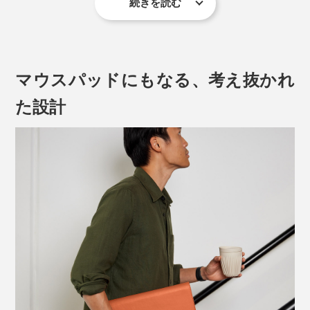
続きを読む
というノートパソコン派のあなたへ。
『Orbitkey Laptop Sleeve（オービットキー ラップトッ
プスリーブ）』をおすすめします。
マウスパッドにもなる、考え抜かれ
音が出ます
た設計
『Orbitkey Laptop Sleeve』は、これまでになかった、
MacBook・ノートパソコン用のスリーブケース。