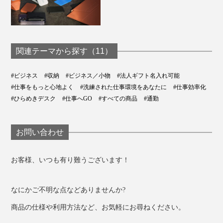
MacBook Pro 15インチ(2016年～2022年)
MacBook Air 15インチ(2023年)
Microsoft Surface Laptop 15インチ(第3世代2019年～
第5世代2023年)
関連テーマから探す（11）
Lenovo X1 Carbon (第3世代2015年～第8世代2020年)
Lenovo X1 Yoga(第1世代2016年～第5世代2020年)
#ビジネス
#収納
#ビジネス／小物
#法人ギフト名入れ可能
デスクマットになる『Orbitkey Laptop Sleeve』と、左に置いた『Orbitkey
Dell XPS 15インチ(2018年～2023年)
Compendium』
#仕事をもっと心地よく
#洗練された仕事環境をあなたに
#仕事効率化
最大35.6×24.9×1.9cm のノートパソコン
#ひらめきデスク
#仕事へGO
#すべての商品
#通勤
「『Orbitkey Laptop Sleeve』は、カフェもダイニング
テーブルも、広げるだけで、使い慣れた“あなただけの
お問い合わせ
ワークスペース”になります。
そう、世界中どこでも、あなたのオフィスになるので
お客様、いつも有り難うございます！
す」
なにかご不明な点などありませんか?
商品の仕様や利用方法など、お気軽にお尋ねください。