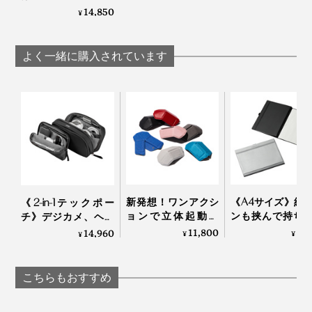
る「ノートパソコン
14,850
¥
ケース」｜Orbitkey
写真は、Orbitkey Laptop Sleeve14インチ・テラコッタ
Laptop Sleeve
『Orbitkey Laptop Sleeve』を手に、新しい仕事へ！
よく一緒に購入されています
新発想！ワンアクシ
《A4サイズ》紙
《2-in-1テックポー
ジャラジャラしている鍵束も、スッキリ収まる『Orbitkey』（写真右）
写真は、Orbitkey Laptop Sleeve16インチ・ブラック
ョンで立体起動、
ンも挟んで持ち
チ》デジカメ、ヘッ
38gの折り紙構造で
るから、どこで
ドホン、電源アダプ
11,800
4,
14,960
¥
¥
¥
シリーズ最新作の『Orbitkey Laptop Sleeve』は、スマ
薄〜くたためる「超
ける「クリップ
ターは“太っ腹長男”に
手に触れる、しっとりとした感触は、高品質なヴィーガ
ートなキーケースやガジェットケースをつくってきた2
軽量ポータブルマウ
ド・ノート」｜
おまかせ！仕事の道
ンPUレザー製。裏地には、PETリサイクル素材を使
ス」
パージャケットfle
具がたっぷり入る
人だからこそ、生まれた逸品でしょう。
こちらもおすすめ
用。
「ビジネスポーチ
大・小セット」｜