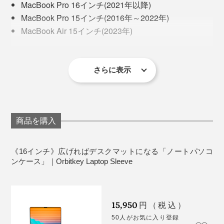
ただけのワークスペース”のできあがり。
MacBook Pro 16インチ(2021年以降)
MacBook Pro 15インチ(2016年～2022年)
MacBook Air 15インチ(2023年)
Microsoft Surface Laptop 15インチ(第3世代2019年～
第5世代2023年)
Lenovo X1 Carbon (第3世代2015年～第8世代2020年)
さらに表示
Lenovo X1 Yoga(第1世代2016年～第5世代2020年)
Dell XPS 15インチ(2018年～2023年)
写真は、Orbitkey Laptop Sleeve16インチ・テラコッタ
最大35.6×24.9×1.9cm のノートパソコン
写真は、Orbitkey Laptop Sleeve16インチ・テラコッタ
商品を購入
《商品仕様》
ノートパソコンを取り出した収納ポケットの外側は、そ
もともと『Orbitkey』は、工業デザイナーのチャール
サイズ：（約）40.2×25.5cm
のまま、マウスパッドになります。
ズ・イン氏と薬剤師だったレックス・クオ氏が開発・起
開いた状態のサイズ：（約）40.2×73cm
《16インチ》広げればデスクマットになる「ノートパソコ
業しました。
ンケース」｜Orbitkey Laptop Sleeve
重さ：約580g
適度なクッション感があるので、アイデアや書類をまと
材質：ヴィーガンPUレザー・リサイクルPET
写真は、Orbitkey Laptop Sleeve16インチ・ブラック
めるメモパッドにもぴったり。
ジョギング中に、鍵がジャラジャラ鳴ったり弾んだりす
すばやく仕事に集中できるから、アイデアがどんどん湧
ることがわずらわしかったチャールズは、従来のリング
15,950
円（税込）
いてくるのを感じるはず。
ではなく、ボルトとナットで鍵を束ねた試作品を、幼な
50人がお気に入り登録