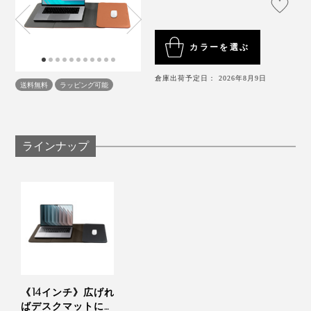
じみのレックスに見せたそう。
だから、プロジェクトの進行や、クライアントとの契約
もスムーズに。
カラーを選ぶ
『Orbitkey Laptop Sleeve』は、ビジネスのアイデアと
倉庫出荷予定日： 2026年8月9日
送料無料
ラッピング可能
成功を導いてくれる、“価値創造ステーション”です。
ラインナップ
写真は、Orbitkey Laptop Sleeve14インチ・ブラック
ノートパソコンをすばやく出し入れできて、デスクマッ
トとしても考え抜かれた『Orbitkey Laptop Sleeve』。
すると、レックスは、鍵がポケットやバッグの中でスマ
手にした姿は、スマートそのもの。洗練されたデザイン
ホを傷つけることから、音だけでなく、形・素材へのア
は、バッグにもすっきり収まります。
イデアを提案。そこから鍵の束を、革やナイロンで包ん
《14インチ》広げれ
だ『Orbitkey』が生まれました。
ばデスクマットにな