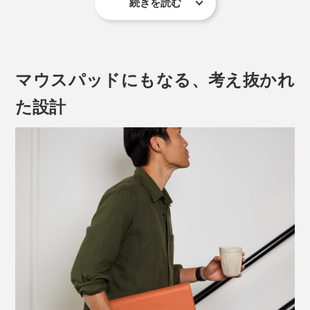
続きを読む
というノートパソコン派のあなたへ。
『Orbitkey Laptop Sleeve（オービットキー ラップトッ
プスリーブ）』をおすすめします。
マウスパッドにもなる、考え抜かれ
音が出ます
た設計
『Orbitkey Laptop Sleeve』は、これまでになかった、
MacBook・ノートパソコン用のスリーブケース。