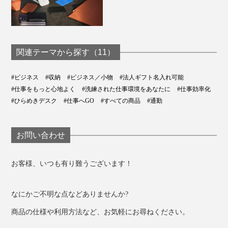
MacBook Pro 15インチ(2016年～2022年)
MacBook Air 15インチ(2023年)
Microsoft Surface Laptop 15インチ(第3世代2019年～
第5世代2023年)
関連テーマから探す（11）
Lenovo X1 Carbon (第3世代2015年～第8世代2020年)
Lenovo X1 Yoga(第1世代2016年～第5世代2020年)
#ビジネス
#収納
#ビジネス／小物
#法人ギフト名入れ可能
デスクマットになる『Orbitkey Laptop Sleeve』と、左に置いた『Orbitkey
Dell XPS 15インチ(2018年～2023年)
Compendium』
#仕事をもっと心地よく
#洗練された仕事環境をあなたに
#仕事効率化
最大35.6×24.9×1.9cm のノートパソコン
#ひらめきデスク
#仕事へGO
#すべての商品
#通勤
「『Orbitkey Laptop Sleeve』は、カフェもダイニング
テーブルも、広げるだけで、使い慣れた“あなただけの
お問い合わせ
ワークスペース”になります。
そう、世界中どこでも、あなたのオフィスになるので
お客様、いつも有り難うございます！
す」
なにかご不明な点などありませんか?
商品の仕様や利用方法など、お気軽にお尋ねください。