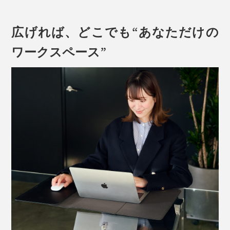
広げれば、どこでも“あなただけの
ワークスペース”
左右どちらにも開けるから、右利きの人も、左利きの人
も使えます。
広げたフラップは、そのままデスクマットに変身。収納
写真は、Orbitkey Laptop Sleeve16インチ・ブラック
ポケットから、ノートパソコンを取り出したら、デスク
マットに置いてください。
マグネットを使った3つ折りデザインなので、広げるの
も、畳むのも、スピーディ。
ノートパソコンの取り出しも、収納も、すばやくできま