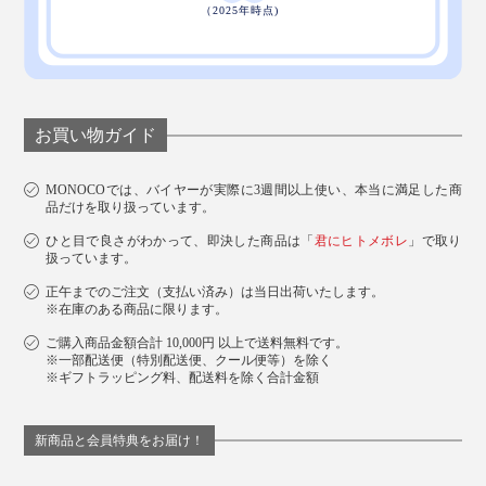
お買い物ガイド
MONOCOでは、バイヤーが実際に3週間以上使い、本当に満足した商
品だけを取り扱っています。
ひと目で良さがわかって、即決した商品は「
君にヒトメボレ
」で取り
扱っています。
正午までのご注文（支払い済み）は当日出荷いたします。
※在庫のある商品に限ります。
ご購入商品金額合計 10,000円 以上で送料無料です。
デスクマットになる『Orbitkey Laptop Sleeve』と、すばやくアイデアを書きつけ
※一部配送便（特別配送便、クール便等）を除く
られる『Orbitkey Compendium』
※ギフトラッピング料、配送料を除く合計金額
『Orbitkey Laptop Sleeve』で、仕事に新しい価値創造
新商品と会員特典をお届け！
を生み出しましょう。