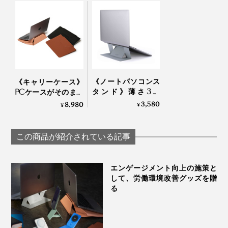
チャールズとレックスは、語ります。
Orbitkey
パソコンを収納したままでも、充電ケーブルが差し込め
るので、いつでも充電できます。
「2020年、新型ウイルスのパンデミックで、環境が整
っていないまま、誰もがリモートワークをすることにな
ってしまいました。
そんな状況のなかで、収納のアイデアをとおして、仕事
《ノートパソコンス
《キャリーケース》
タンド》薄さ3ミ
や暮しの効率化を図ってきた私たちができることは何
PCケースがそのまま
リ！目線が上がっ
スタンドに！目線が
3,580
8,980
¥
か？
¥
て、姿勢ラクラクな
上がって姿勢ラクラ
「超軽量スタンド
クな「多機能ノート
考えを重ねた結果、『Orbitkey Laptop Sleeve』と、
（粘着タイプ）」｜
PCケース（14イン
この商品が紹介されている記事
シルバー／スペース
チ）」
『Orbitkey Compendium』が生まれました」
グレー
エンゲージメント向上の施策と
して、労働環境改善グッズを贈
る
16インチの本品は、以下のパソコンに対応します。
MacBook Pro 16インチ(2021年以降)