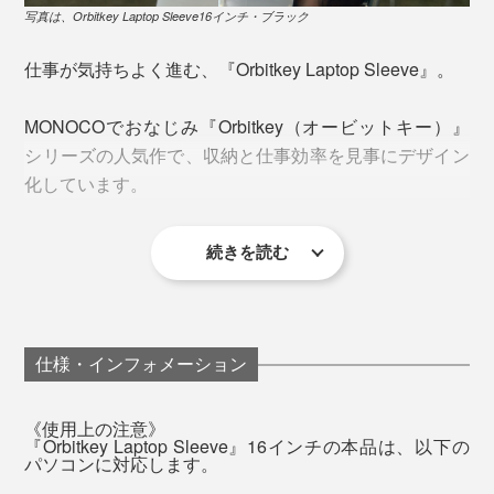
す。
写真は、Orbitkey Laptop Sleeve16インチ・ブラック
仕事が気持ちよく進む、『Orbitkey Laptop Sleeve』。
MONOCOでおなじみ『Orbitkey（オービットキー）』
シリーズの人気作で、収納と仕事効率を見事にデザイン
化しています。
写真は、Orbitkey Laptop Sleeve16インチ・ブラック
続きを読む
あっという間に、“あなただけのワークスペース”が完成
です。
仕様・インフォメーション
カフェでのひとり作業で。クライアント先でのミーティ
ングで。フリーアドレスの職場で。リモートワークで。
《使用上の注意》
『Orbitkey Laptop Sleeve』16インチの本品は、以下の
パソコンに対応します。
『Orbitkey Laptop Sleeve』を広げれば、瞬時に、“あな