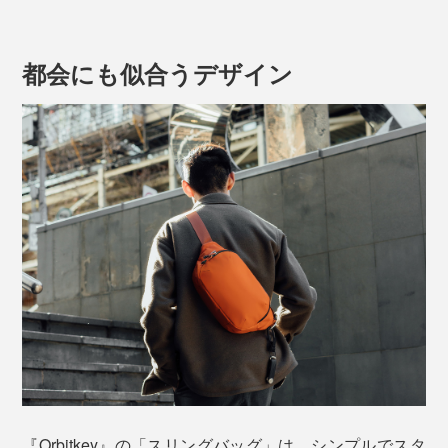
短距離で物に手が届いて、荷物を携帯するときのあらゆ
るストレスを解消しています。
都会にも似合うデザイン
撥水加工素材で、少々濡れても気にならない
開口部にラウンド型で、中身が見やすい
ダブル引き手のファスナーで、開閉スムーズ
装着したまま、ストラップ調整できる
装着したまま、車の運転もできる
防犯もバッチリ
いい意味で“存在感のない”バッグ。セキュリティーが気
になる海外旅行にもピッタリ。荷物に気を取られること
＜バックルーム＞
なく、貴重な休日をリラックスして過ごせます。
スマホや財布、パスポートなどの貴重品は、体に密着す
るバックルームへ。内側に「オープンポケット」が2つ
「スリングバッグ」のディテールはこちら＞
あり、ごちゃつきません。
『Orbitkey』の「スリングバッグ」は、シンプルでスタ