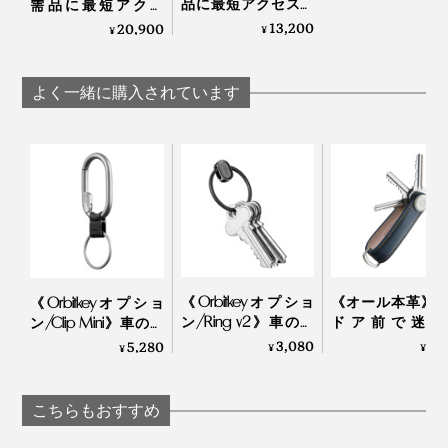
品に最短アクセス、
需品に最短アクセ
誰でも整理上手にな
ス、誰でも整理上手
13,200
20,900
¥
¥
れる「スリングバッ
になれる「スリング
グ」｜Orbitkey
バッグ」｜Orbitkey
よく一緒に購入されています
《Orbitkeyオプショ
《オール本革》
《Orbitkeyオプショ
ン/Ring v2》車のカ
ドア前で迷わ
ン/Clip Mini》車のカ
ギや電子キーをスマ
い。“鍵収納”を
ギや電子キーをスマ
3,080
7,
5,280
¥
¥
¥
ートに下げられるス
したコンパクト
ートにぶら下げられ
ライド式キーリン
ーケース｜Orbitke
る、カラビナつきキ
グ|Orbitkey
ーリング|Orbitkey
こちらもおすすめ