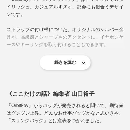
イリッシュ。カジュアルすぎず、都会にも似合うデザイ
ンです。
ストラップの付け根についた、オリジナルのシルバー金
具が、高級感とシャープさのアクセントに。イヤホンケ
ースやキーリングを取り付けることもできます。
続きを読む
《ここだけの話》編集者 山口裕子
背面には衝撃吸収のパッド入りで、硬いものを入れても
『Orbitkey』からバッグが発売されると聞いて、期待値
ボディへの当たりが柔らかです。
はグングン上昇。どんなお仕事バッグかなと思いきや、
「スリングバッグ」とは意表をつかれました。