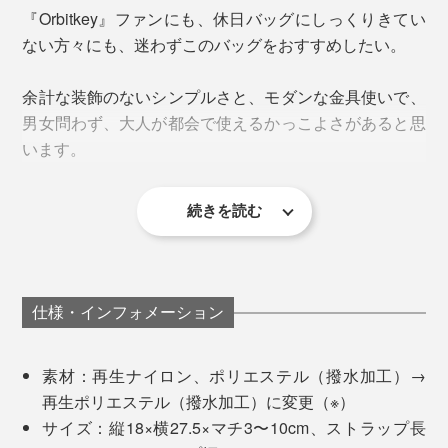
『Orbitkey』ファンにも、休日バッグにしっくりきてい
ない方々にも、迷わずこのバッグをおすすめしたい。
余計な装飾のないシンプルさと、モダンな金具使いで、
男女問わず、大人が都会で使えるかっこよさがあると思
スッキリ見えるもうひとつの理由が、ストラップ。短く
います。
調節した時も、余りがブラブラしない仕様になっていま
す。
続きを読む
仕様・インフォメーション
素材：再生ナイロン、ポリエステル（撥水加工）→
再生ポリエステル（撥水加工）に変更（※）
サイズ：縦18×横27.5×マチ3〜10cm、ストラップ長