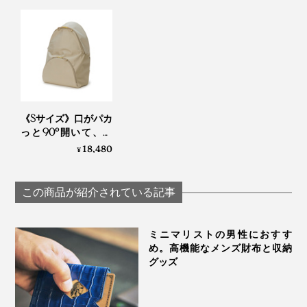
《Sサイズ》口がパカ
っと90°開いて、荷
物が見える、出し入
18,480
¥
れスムーズな「バネ
パカリュック」｜
mayumasa
この商品が紹介されている記事
ミニマリストの男性におすす
め。高機能なメンズ財布と収納
グッズ