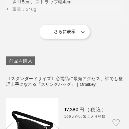
さ115cm、ストラップ幅4cm
写真左「
スタンダードサイズ／テラコッタ
」、写真右「
ミニサイズ／ストーン
」
重量：310g
容量：4L（500mlペットボトル2本入る大きさ）
使ってみると、さすがの収納システム。ポケットが多い
仕様：［フロントルーム］ファスナー付きメッシュ
素材は、撥水加工済みの再生ナイロン・ポリエステル。
と、どこに何をしまったか分からなくなって、探し続け
ポケット１、オープンメッシュポケット2、ペンホル
さらに表示
カラーは「ブラック」「ストーン」「テラコッタ」の3
るハメになることが多いのですが、このスリングバッグ
ダー１、鍵ループ、ケーブル通し穴 ［バックルー
色です。
は違いました。
ム］オープンポケット２
デザイン企画：オーストラリア
中身を見渡しやすいことと、内ポケットのサイズ感や素
生産国：ベトナム→中国に変更（※）
商品を購入
材がメッシュになっていることで、直感的にしまえて、
※について、2025年10月以降の入荷分より変更になりま
きちんと収まり、取り出すときも迷いません。
す。切り替え期間中は新旧が混在いたしますので、ご了
《スタンダードサイズ》必需品に最短アクセス、誰でも整
承ください。
理上手になれる「スリングバッグ」｜Orbitkey
両手がふさがらず、軽くて体にフィットするので、この
ままボルダリングだってできそうです！
17,280
円（税込）
109人がお気に入り登録