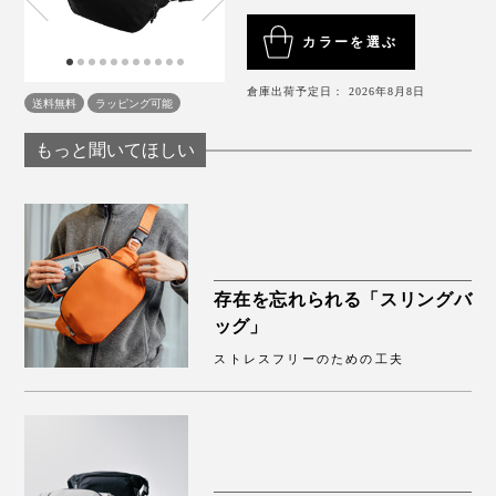
カラーを選ぶ
「ストーン」は、遠目には白っぽく見える明るいグレ
ー。「テラコッタ」はイタリア語で「素焼きの焼き物」
倉庫出荷予定日： 2026年8月8日
送料無料
ラッピング可能
という意味ですが、実際は落ち着いたオレンジ色です。
もっと聞いてほしい
万能な「ブラック」はもちろん、普段モノトーンの装い
が多いなら「ストーン」や「テラコッタ」が、ほどよい
アクセントになります。
存在を忘れられる「スリングバ
ッグ」
ストレスフリーのための工夫