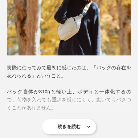
＜フロントルーム＞
前面に「ペンホルダー」と、リップクリームやサングラ
スが入る横長の「ファスナー付きメッシュポケット」。
背面に「オープンのメッシュポケット」2つと「鍵ルー
プ」、バックルームに通じる「ケーブル通し穴」。スマ
ホと充電バッテリーを繋いだ状態で、別々に収納できま
す。
実際に使ってみて最初に感じたのは、「バッグの存在を
忘れられる」ということ。
ファスナーがラウンド型につけられているので、全体が
見渡しやすく、メッシュ製のポケットで、中身を見つけ
バッグ自体が310gと軽い上、ボディと一体化するの
やすい仕様です。
で、荷物を入れても重さを感じにくく、動いてもバタつ
くことがありません。
続きを読む
バッグの上げ下ろしの煩わしさがなく、両手フリー。最