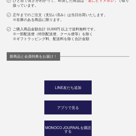
ひと目で良さがわかって、即決した商品は「
君にヒトメボレ
」で取り
扱っています。
正午までのご注文（支払い済み）は当日出荷いたします。
※在庫のある商品に限ります。
ご購入商品金額合計 10,000円 以上で送料無料です。
※一部配送便（特別配送便、クール便等）を除く
※ギフトラッピング料、配送料を除く合計金額
あなたの仕事スタイルに寄り添って、効率も上げてくれ
る“ビジネスポーチ3兄弟”、さぁ、どれを選びますか？
新商品と会員特典をお届け！
LINE友だち追加
アプリで見る
MONOCO JOURNALを購読
する