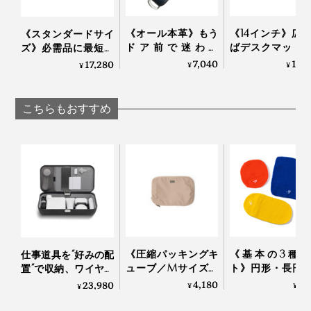
水を弾く再生素材に、止水ファスナーを組み合せている
《オール本革》もう
《14インチ》広
《スタンダードサイ
ドア前で迷わな
ばデスクマット
ので、雨の日や、ドリンクをこぼした時も、安心です
ズ》必需品に最短ア
い。“鍵収納”を追求
る「ノートパソ
クセス、誰でも整理
7,040
14,
17,280
¥
¥
（完全防水ではないので、ご注意ください）
¥
したコンパクトなキ
ケース」｜Orbitk
上手になれる「スリ
カフェやオフィスを行き来することが多い、編集や広報
ーケース｜Orbitkey
Laptop Sleeve
ングバッグ」｜
Orbitkey
のスタッフたちは「デスクポーチ」がお気に入り。
こちらもおすすめ
そこで、仕事の効率を最大限に上げる収納アイデアとし
て、『Orbitkey』のポーチシリーズを開発しました。
「デスクポーチ」は、薄型の見た目以上の収納力、自立
できるデザインによって、いつものデスク、リモート先
のシェアオフィス、カフェ、銀行どこでも、必要な仕事
道具にすばやくアクセスできます」（チャールズ・イン
氏）
《圧縮パッキングキ
《基本の3種セ
仕事道具を“好みの配
ューブ／Mサイズ》
ト》円形・長円
置”で収納、ワイヤレ
『Aww』のスーツケ
長方形各１個で
ス充電台つきの「ガ
4,180
7,
23,980
¥
¥
¥
ースにピタッと収ま
いろ包める「パ
ジェットケース」｜
る！ファスナーで衣
ングニット」｜_
Orbitkey Nest