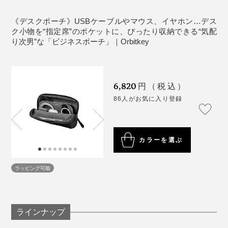
ています。
USBケーブルやマウス、イヤホン、タッチペンといっ
《デスクポーチ》USBケーブルやマウス、イヤホン…デス
た、デスク小物を見やすく収納できるので、使いたい時
ク小物を“指定席”のポケットに、ぴったり収納できる“気配
そんな働き方バラバラのMONOCOスタッフひとりひと
にすばやく取り出せて、仕事の流れをジャマしません。
り次男”な「ビジネスポーチ」｜Orbitkey
りが、思わず欲しくなる『Orbitkey（オービットキ
ー）』の“ビジネスポーチ3兄弟”。
6,820
円（税込）
クルマ通勤が多い代表・柿山や、経理スタッフは、「2-
86人がお気に入り登録
in-1テックポーチ」を絶賛。
カラーを選ぶ
ラッピング可能
MONOCOで人気の『Orbitkey』
「デスクポーチ」は、そんな2人だからこそ生まれたガ
ジェットポーチでしょう。
ラインナップ
見た目以上の収納力に驚き。しかも、ポーチの底が広が