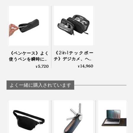
るので、収納量は、ますます増えます。さすが“気配り
起業時の2013年頃は、それぞれがフルタイムの仕事と
次男”の「デスクポーチ」！
『Orbitkey』の開発を掛け持ちしていた、チャールズと
レックス。
「このたっぷりした容量、何冊もある銀行の通帳や領収
「私たちがそうだったように、多くの人が、自宅やカフ
書の束が、バサッとひとまとめに入ってありがたい！そ
ェ、フリーアドレスのオフィスといった、いろんな場所
れと分けて、会社印や印鑑、名刺といった小物も整理で
で働くことを推奨されています。
きて、すごくいい」
《2-in-1テックポー
《ペンケース》よく
チ》デジカメ、ヘッ
使うペンを瞬時にと
ドホン、電源アダプ
り出せる専用ポケッ
14,960
リモートワークは、新しい働き方や創造性につながる一
5,720
¥
¥
「セカンドバッグ代わりにして、持ち歩けるのも便利」
ターは“太っ腹長
トつき！スリムだけ
方で、身の回りを整理しづらく、集中しにくい面もあり
男”におまかせ！仕事
ど、マウスもイヤホ
ますよね。
の道具がたっぷり入
ンも収まる“ミニマリ
よく一緒に購入されています
る「ビジネスポーチ
スト3男”の「ビジネ
大・小セット」｜
スポーチ」｜Orbitkey
Orbitkey
メッシュポケットとペンホルダーも伸縮性があるので、薄いメモリースティック
やペン1本もしっかり留まる
「デスクポーチ」の材質は、PETを原料とした、600デ
ニールの再生ポリエステル製。