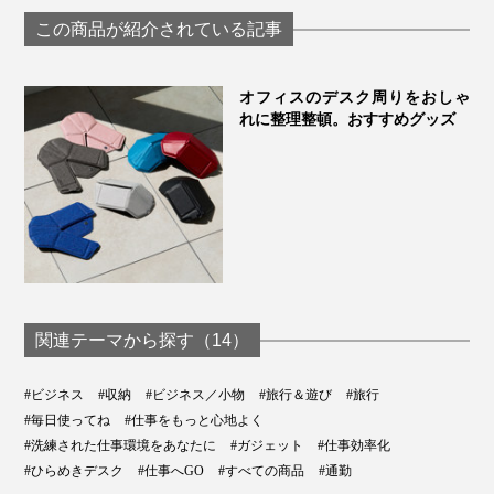
類をさらにギュッと
アンドゴー
この商品が紹介されている記事
圧縮できる「トラベ
「ケーブルのゴチャつきが一掃されてスッキリ！
ルケース」
MacBook Proの大きい電源アダプターも、マウスも、余
オフィスのデスク周りをおしゃ
裕で入っちゃう」
れに整理整頓。おすすめグッズ
「これ、ポーチが自立するのがいいですね。カフェとか
シェアオフィスでも、サッと出して立たせれば、すぐ仕
事が始められる」
「必要な仕事道具を全部入れても、3cmの薄さに収まる
から、リュックに入れてもジャマにならない」
従来のビジネスポーチにはなかった、仕事効率までデザ
インされた「デスクポーチ」。あなたの新しい働き方に
欠かせないパートナーになるはずです。
関連テーマから探す（14）
#ビジネス
#収納
#ビジネス／小物
#旅行＆遊び
#旅行
#毎日使ってね
#仕事をもっと心地よく
#洗練された仕事環境をあなたに
#ガジェット
#仕事効率化
#ひらめきデスク
#仕事へGO
#すべての商品
#通勤