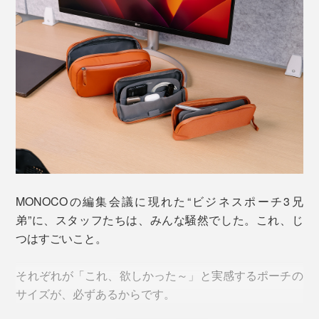
になっているのも、この「デスクポーチ」です。
もともと『Orbitkey』は、工業デザイナーのチャール
ズ・イン氏と薬剤師だったレックス・クオ氏が開発・起
業しました。
MONOCOの編集会議に現れた“ビジネスポーチ3兄
弟”に、スタッフたちは、みんな騒然でした。これ、じ
つはすごいこと。
写真は「2-in-1テックポーチ」のテラコッタ
それぞれが「これ、欲しかった～」と実感するポーチの
お兄ちゃんとの共同作戦も、ひとり行動も、スイスイで
サイズが、必ずあるからです。
きる“気配り次男”ぶりに脱帽しました。