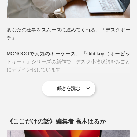
それぞれ“指定席”のポケットに、ピッタリ収めてくれる
から、目当てのものが、すぐ見つかります。
あなたの仕事をスムーズに進めてくれる、「デスクポー
チ」。
MONOCOで人気のキーケース、『Orbitkey（オービッ
トキー）』シリーズの新作で、デスク小物収納をみごと
にデザイン化しています。
続きを読む
これぞ“気配り次男”な「デスクポーチ」！
《ここだけの話》編集者 高木はるか
じつは、“太っ腹長男”の「2-in-1テックポーチ」とセット