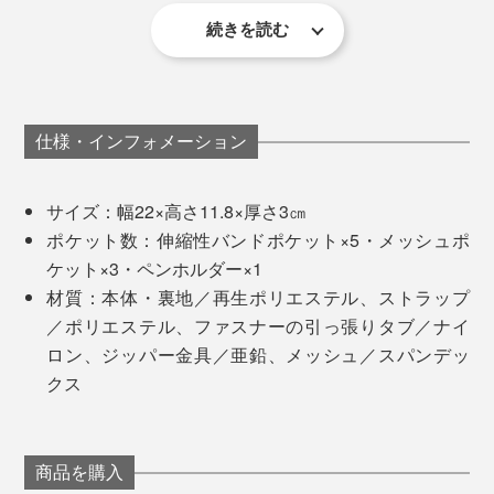
続きを読む
「デスクポーチ」は、幅22×高さ11.8×厚さ3㎝。
定期的な会議以外は、バラバラの場所で働いている
MONOCOのスタッフたちは、仕事道具もバラバラ。
創業者のチャールズ・イン氏（後列左）とレックス・クオ氏（中央）
薄型ですが、広げて外側に折り畳めば、そのままデスク
に自立します。内側には、伸縮性バンドポケット5・メ
ジョギング中に、鍵がジャラジャラ鳴ったり弾んだりす
仕様・インフォメーション
ッシュポケット3・ペンホルダー1。
ることがわずらわしかったチャールズは、従来のリング
ではなく、ボルトとナットで鍵を束ねた試作品を、幼な
サイズ：幅22×高さ11.8×厚さ3㎝
じみのレックスに見せたそう。
ポケット数：伸縮性バンドポケット×5・メッシュポ
ケット×3・ペンホルダー×1
すると、レックスは、鍵がポケットやバッグの中でスマ
材質：本体・裏地／再生ポリエステル、ストラップ
ホを傷つけることから、音だけでなく、形・素材へのア
／ポリエステル、ファスナーの引っ張りタブ／ナイ
イデアを提案。そこから鍵の束を、革やナイロンで包ん
ロン、ジッパー金具／亜鉛、メッシュ／スパンデッ
だ『Orbitkey』が生まれました。
クス
例えば、使っているパソコン一つとっても、デスクトッ
商品を購入
プ派とラップトップ派、Apple派とWindows派と分かれ