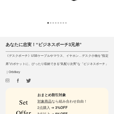
あなたに忠実！“ビジネスポーチ3兄弟”
《デスクポーチ》USBケーブルやマウス、イヤホン…デスク小物を“指定
席”のポケットに、ぴったり収納できる“気配り次男”な「ビジネスポーチ」
｜Orbitkey
おまとめ割引対象
Set
対象商品
なら組み合わせ自由！
2点購入 ➔
3%OFF
Offer
3点以上 ➔
5%OFF