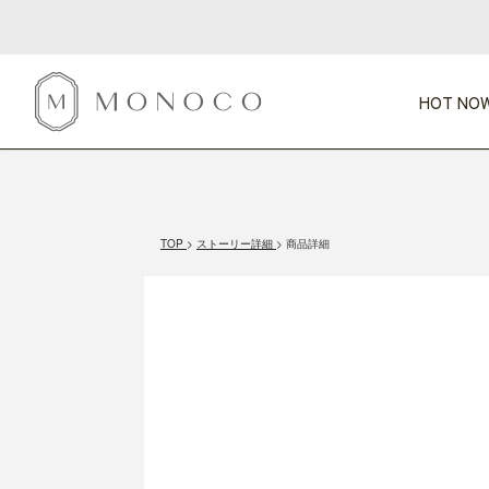
HOT NOW
新商品
CATEGORY
PRICE
SCENE
HOT NOW!
GIFTS
インテリア
1,000円未満
1,000円 
TOP
ストーリー詳細
商品詳細
今週のT
カテゴリから探す
価格から探す
シーンから探す
すべて
すべて
特別な贈りもの
家具
すべての
会話が弾む
収納
特集一
気のきく手土産
照明
毎日使ってね
インテリア雑貨
おまと
ベランダ・庭
アウト
インテリア／そ