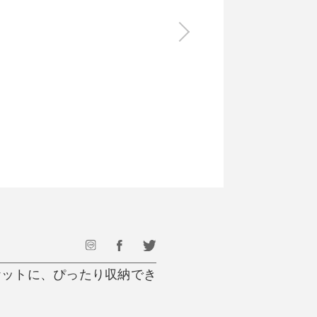
食料品
旅行・遊び
すべて
すべて
最後のひと口までキンキン
ドリンク
旅行
フード
アウトドア
旅行遊び／その他
ケットに、ぴったり収納でき