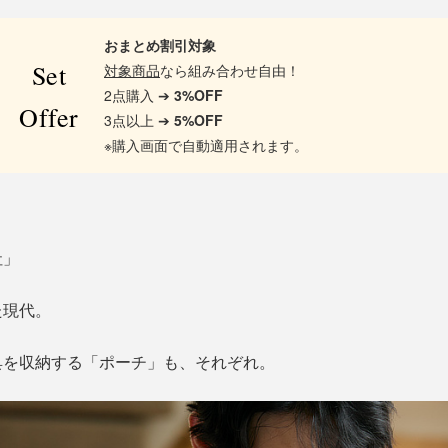
おまとめ割引対象
Set
対象商品
なら組み合わせ自由！
2点購入 ➔
3%OFF
Offer
3点以上 ➔
5%OFF
※購入画面で自動適用されます。
社」
」
た現代。
具を収納する「ポーチ」も、それぞれ。