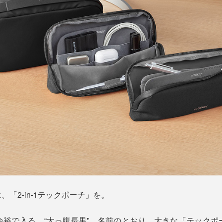
「2-in-1テックポーチ」を。
余裕で入る、“太っ腹長男”。名前のとおり、大きな「テックポ