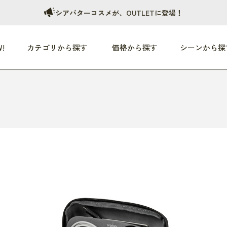
シアバターコスメが、OUTLETに登場！
!
カテゴリから探す
価格から探す
シーンから探
つめた〜い夏、どうぞ！
HEALTHY
家電
HOME
ファッション
- 3,000円
3,000円 - 5,000円
5,000円 - 10,000円
OP10
すべて
すべて
すべて
すべて
す
朝までぐっすり
リビング家電
居心地のいい空間
服
ひ
商品 (新着順)
本気で休む
キッチン家電
家事ルンルン
バッグ
ほ
覧
いつも清潔
美容・健康家電
食いしん坊クラブ
靴・靴下
や
じぶんメンテナンス
オーディオ家電
料理と団らん
レイングッズ
仕
め割引
おうちエクササイズ
ファッション／小物
レット
の他