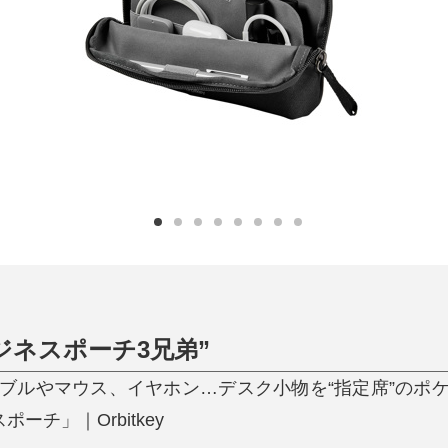
日用品
健康・美容
すべて
すべて
ひんやり今治タオル、生き返る〜
掃除・洗濯
肌・髪ケア
タオル
バスグッズ
スリッパ
ひんやりグッズ
防災用品
あったかグッズ
水筒
健康グッズ
日用品／その他
オーラルケア
ジネスポーチ3兄弟”
ーブルやマウス、イヤホン…デスク小物を“指定席”のポ
ーチ」｜Orbitkey