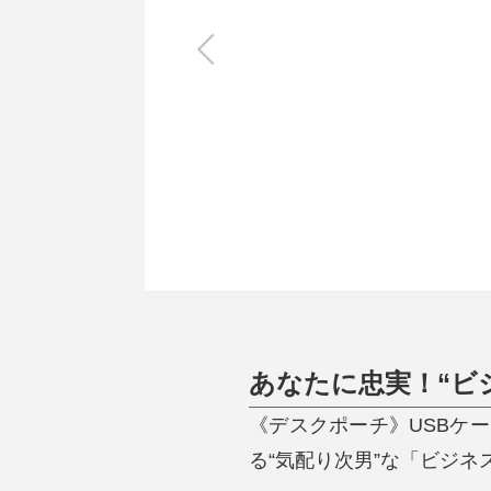
キッチン
すべて
調理家電
調理器具
食器
タオル・ふきん
キッチン雑貨
あなたに忠実！“ビ
《デスクポーチ》USBケ
る“気配り次男”な「ビジネスポ