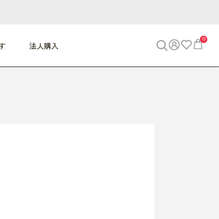
0
す
法人購入
WORK
ビジネス
ENJOY
寝具
10,000円 - 30,000円
30,000円以上
べて
すべて
すべて
すべて
らめきデスク
PC・スマホ関連
お出かけスパイス
敷き寝具
っと一息ふぅ
椅子・クッション
思い出トラベル
掛け寝具
っぱり清潔感
収納
外で過ごすって最高
パジャマ
事へGO
ビジネス／小物
好き・・にどっぷり
枕・小物