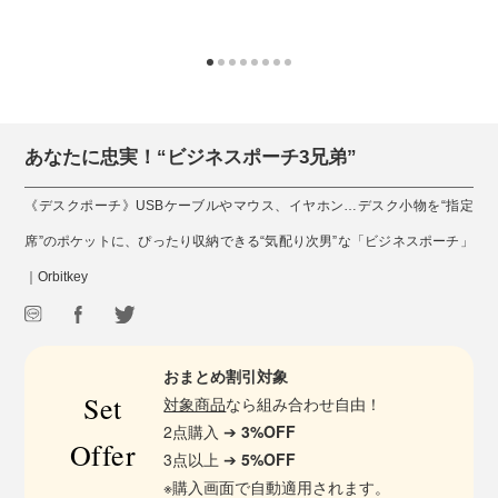
あなたに忠実！“ビジネスポーチ3兄弟”
《デスクポーチ》USBケーブルやマウス、イヤホン…デスク小物を“指定
席”のポケットに、ぴったり収納できる“気配り次男”な「ビジネスポーチ」
｜Orbitkey
おまとめ割引対象
Set
対象商品
なら組み合わせ自由！
2点購入 ➔
3%OFF
Offer
3点以上 ➔
5%OFF
※購入画面で自動適用されます。