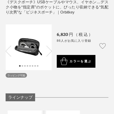
《デスクポーチ》USBケーブルやマウス、イヤホン…デス
た、デスク小物を見やすく収納できるので、使いたい時
ク小物を“指定席”のポケットに、ぴったり収納できる“気配
そんな働き方バラバラのMONOCOスタッフひとりひと
にすばやく取り出せて、仕事の流れをジャマしません。
り次男”な「ビジネスポーチ」｜Orbitkey
りが、思わず欲しくなる『Orbitkey（オービットキ
ー）』の“ビジネスポーチ3兄弟”。
6,820
円（税込）
クルマ通勤が多い代表・柿山や、経理スタッフは、「2-
86人がお気に入り登録
in-1テックポーチ」を絶賛。
カラーを選ぶ
ラッピング可能
MONOCOで人気の『Orbitkey』
「デスクポーチ」は、そんな2人だからこそ生まれたガ
ジェットポーチでしょう。
ラインナップ
見た目以上の収納力に驚き。しかも、ポーチの底が広が
るので、収納量は、ますます増えます。さすが“気配り
起業時の2013年頃は、それぞれがフルタイムの仕事と
次男”の「デスクポーチ」！