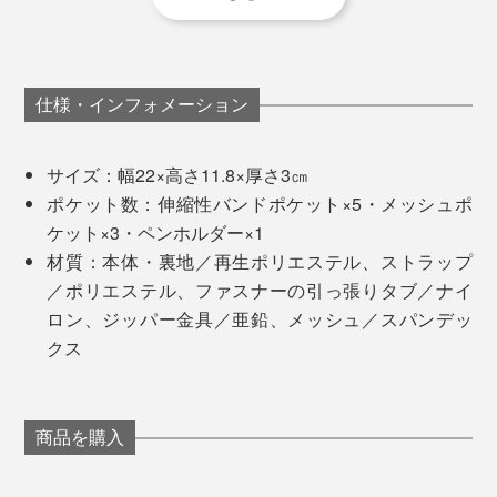
定期的な会議以外は、バラバラの場所で働いている
MONOCOのスタッフたちは、仕事道具もバラバラ。
創業者のチャールズ・イン氏（後列左）とレックス・クオ氏（中央）
薄型ですが、広げて外側に折り畳めば、そのままデスク
に自立します。内側には、伸縮性バンドポケット5・メ
ジョギング中に、鍵がジャラジャラ鳴ったり弾んだりす
仕様・インフォメーション
ッシュポケット3・ペンホルダー1。
ることがわずらわしかったチャールズは、従来のリング
ではなく、ボルトとナットで鍵を束ねた試作品を、幼な
サイズ：幅22×高さ11.8×厚さ3㎝
じみのレックスに見せたそう。
ポケット数：伸縮性バンドポケット×5・メッシュポ
ケット×3・ペンホルダー×1
すると、レックスは、鍵がポケットやバッグの中でスマ
材質：本体・裏地／再生ポリエステル、ストラップ
ホを傷つけることから、音だけでなく、形・素材へのア
／ポリエステル、ファスナーの引っ張りタブ／ナイ
イデアを提案。そこから鍵の束を、革やナイロンで包ん
ロン、ジッパー金具／亜鉛、メッシュ／スパンデッ
だ『Orbitkey』が生まれました。
クス
例えば、使っているパソコン一つとっても、デスクトッ
商品を購入
プ派とラップトップ派、Apple派とWindows派と分かれ
ています。
USBケーブルやマウス、イヤホン、タッチペンといっ