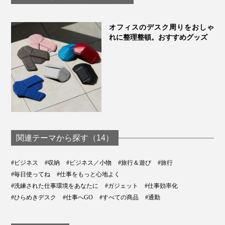
圧縮できる「トラベ
「ケーブルのゴチャつきが一掃されてスッキリ！
ルケース」
MacBook Proの大きい電源アダプターも、マウスも、余
オフィスのデスク周りをおしゃ
裕で入っちゃう」
れに整理整頓。おすすめグッズ
「これ、ポーチが自立するのがいいですね。カフェとか
シェアオフィスでも、サッと出して立たせれば、すぐ仕
事が始められる」
「必要な仕事道具を全部入れても、3cmの薄さに収まる
から、リュックに入れてもジャマにならない」
従来のビジネスポーチにはなかった、仕事効率までデザ
インされた「デスクポーチ」。あなたの新しい働き方に
欠かせないパートナーになるはずです。
関連テーマから探す（14）
#ビジネス
#収納
#ビジネス／小物
#旅行＆遊び
#旅行
#毎日使ってね
#仕事をもっと心地よく
#洗練された仕事環境をあなたに
#ガジェット
#仕事効率化
#ひらめきデスク
#仕事へGO
#すべての商品
#通勤