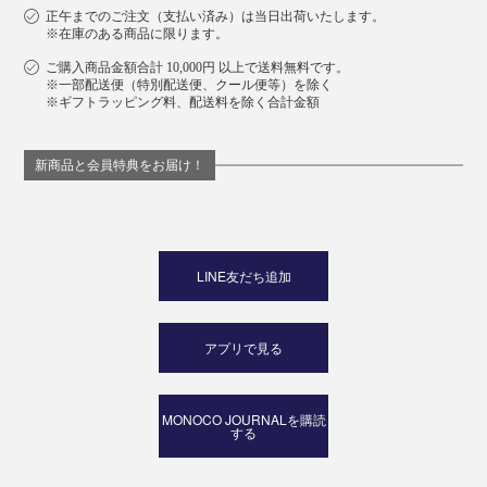
正午までのご注文（支払い済み）は当日出荷いたします。
※在庫のある商品に限ります。
ご購入商品金額合計 10,000円 以上で送料無料です。
※一部配送便（特別配送便、クール便等）を除く
※ギフトラッピング料、配送料を除く合計金額
あなたの仕事スタイルに寄り添って、効率も上げてくれ
る“ビジネスポーチ3兄弟”、さぁ、どれを選びますか？
新商品と会員特典をお届け！
LINE友だち追加
アプリで見る
MONOCO JOURNALを購読
する