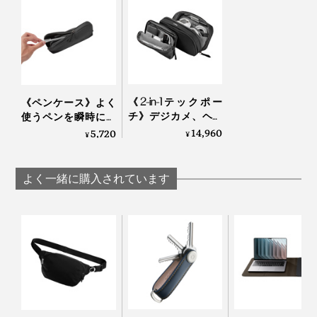
『Orbitkey』の開発を掛け持ちしていた、チャールズと
レックス。
「このたっぷりした容量、何冊もある銀行の通帳や領収
「私たちがそうだったように、多くの人が、自宅やカフ
書の束が、バサッとひとまとめに入ってありがたい！そ
ェ、フリーアドレスのオフィスといった、いろんな場所
れと分けて、会社印や印鑑、名刺といった小物も整理で
で働くことを推奨されています。
きて、すごくいい」
《2-in-1テックポー
《ペンケース》よく
チ》デジカメ、ヘッ
使うペンを瞬時にと
ドホン、電源アダプ
り出せる専用ポケッ
14,960
リモートワークは、新しい働き方や創造性につながる一
5,720
¥
¥
「セカンドバッグ代わりにして、持ち歩けるのも便利」
ターは“太っ腹長
トつき！スリムだけ
方で、身の回りを整理しづらく、集中しにくい面もあり
男”におまかせ！仕事
ど、マウスもイヤホ
ますよね。
の道具がたっぷり入
ンも収まる“ミニマリ
よく一緒に購入されています
る「ビジネスポーチ
スト3男”の「ビジネ
大・小セット」｜
スポーチ」｜Orbitkey
Orbitkey
メッシュポケットとペンホルダーも伸縮性があるので、薄いメモリースティック
やペン1本もしっかり留まる
「デスクポーチ」の材質は、PETを原料とした、600デ
ニールの再生ポリエステル製。