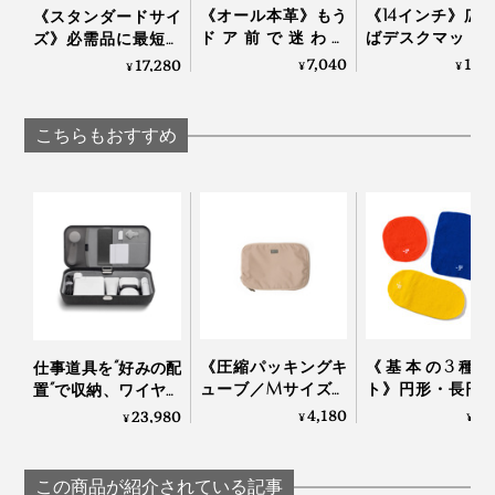
水を弾く再生素材に、止水ファスナーを組み合せている
《オール本革》もう
《14インチ》広
《スタンダードサイ
ドア前で迷わな
ばデスクマット
ので、雨の日や、ドリンクをこぼした時も、安心です
ズ》必需品に最短ア
い。“鍵収納”を追求
る「ノートパソ
クセス、誰でも整理
7,040
14,
17,280
¥
¥
（完全防水ではないので、ご注意ください）
¥
したコンパクトなキ
ケース」｜Orbitk
上手になれる「スリ
カフェやオフィスを行き来することが多い、編集や広報
ーケース｜Orbitkey
Laptop Sleeve
ングバッグ」｜
Orbitkey
のスタッフたちは「デスクポーチ」がお気に入り。
こちらもおすすめ
そこで、仕事の効率を最大限に上げる収納アイデアとし
て、『Orbitkey』のポーチシリーズを開発しました。
「デスクポーチ」は、薄型の見た目以上の収納力、自立
できるデザインによって、いつものデスク、リモート先
のシェアオフィス、カフェ、銀行どこでも、必要な仕事
道具にすばやくアクセスできます」（チャールズ・イン
氏）
《圧縮パッキングキ
《基本の3種セ
仕事道具を“好みの配
ューブ／Mサイズ》
ト》円形・長円
置”で収納、ワイヤレ
『Aww』のスーツケ
長方形各１個で
ス充電台つきの「ガ
4,180
7,
23,980
¥
¥
¥
ースにピタッと収ま
いろ包める「パ
ジェットケース」｜
る！ファスナーで衣
ングニット」｜_
Orbitkey Nest
類をさらにギュッと
アンドゴー
この商品が紹介されている記事