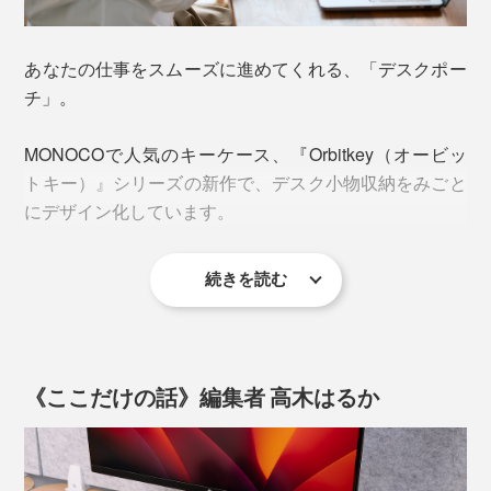
あなたの仕事をスムーズに進めてくれる、「デスクポー
チ」。
MONOCOで人気のキーケース、『Orbitkey（オービッ
トキー）』シリーズの新作で、デスク小物収納をみごと
にデザイン化しています。
続きを読む
これぞ“気配り次男”な「デスクポーチ」！
《ここだけの話》編集者 高木はるか
じつは、“太っ腹長男”の「2-in-1テックポーチ」とセット
になっているのも、この「デスクポーチ」です。