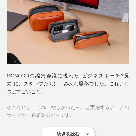
もともと『Orbitkey』は、工業デザイナーのチャール
ズ・イン氏と薬剤師だったレックス・クオ氏が開発・起
業しました。
MONOCOの編集会議に現れた“ビジネスポーチ3兄
弟”に、スタッフたちは、みんな騒然でした。これ、じ
つはすごいこと。
写真は「2-in-1テックポーチ」のテラコッタ
それぞれが「これ、欲しかった～」と実感するポーチの
お兄ちゃんとの共同作戦も、ひとり行動も、スイスイで
サイズが、必ずあるからです。
きる“気配り次男”ぶりに脱帽しました。
続きを読む
「デスクポーチ」は、幅22×高さ11.8×厚さ3㎝。