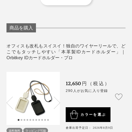
カード情報を専用機器で盗んで読みとる、「スキミング
っぱる方向へ、フックもいっしょに回転する設計だか
・透明シート／硬化アクリル
ひっぱっていたら、なんと、ワイヤーが切れてしまった
犯罪」を防ぐので、クレジットカードや交通系ICカード
ら、スムーズにひき出せます。
・ワイヤーリールケース・ストラップ留め具／ABS
のです！
を入れておいても、安心です。
・ワイヤーリール下のフック／亜鉛合金
・金属クリップ／クロムメッキばね鋼
商品を購入
10回くらいしかひっぱっていないのに……ショックすぎ
・ワイヤー／DSM社製ダイニーマ
て、それ以来、会社支給のカードホルダーを渋々使って
・ネックストラップ／100%リサイクルポリエステル
いました。カードホルダーの苦い思い出です。
オフィスも改札もスイスイ！独自のワイヤーリールで、ど
収納量：オモテ面／カード1枚・紙幣やカギなど、ウ
こでもタッチしやすい「本革製IDカードホルダー」｜
Orbitkey IDカードホルダー・プロ
ラ面／カード2枚
いま、MONOCOオフィスはタッチキーがありません
が、私以外のスタッフたちも、「前の会社で、Orbitkey
※ウラ面は、カードの磁気防止機能（RFID保護）つき。カード情報を専用
機器で盗んで読みとる、「スキミング犯罪」を防ぐので、クレジットカー
ドや交通系ICカードを入れておいても、安心です。
のIDカードホルダー、使いたかった！」と口々に漏らし
ただし、カード読みとり用の磁気自体を防ぐので、ウラ面は、カードを入
ジャラジャラしている鍵束も、スッキリ収まる『Orbitkey』／写真(右) キャンバ
12,650
れたままタッチしても、反応しません。カードは取りだしてお使いくださ
ています（笑）
円（税込）
ス地×本革タイプ
い。
290人がお気に入り登録
シリーズ最新作の『Orbitkey IDカードホルダー・プロ』
「前に使っていたカードホルダー、ワイヤーをひっぱる
ただし、カード読みとり用の磁気自体を防ぐので、ウラ
は、スマートなキーケースやガジェットケースをつくっ
と、シャーシャー音がうるさくて」
面は、カードを入れたままタッチしても、反応しませ
てきた2人だからこそ、生まれた逸品でしょう。
「ひっぱろうとすると、ワイヤーが出てこなくて、結
カラーを選ぶ
ん。カードは取りだしてお使いください。
局、腰をかがめてキータッチしてた」
倉庫出荷予定日： 2026年8月9日
開発者の一人、チャールズ・イン氏は、こう語ります。
「使っていると、けっこうすぐにワイヤーが切れたり、
送料無料
ラッピング可能