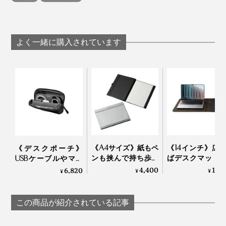
ウラ面のまんなかには、スライド穴があるので、カード
壊れるよね」
をすばやく取りだせます。
「新型ウイルスのパンデミックで、リモートワークに入
“ワイヤーマン”のスムーズなタッチは、まさに、ワイヤ
り、またオフィスに戻ってこられた時、感じ入るものが
私たちと同じように、カードホルダー問題に悩んでいる
よく一緒に購入されています
ーリールが肝。今までのIDカードホルダーと違って、セ
ありました。
人、多いと思います。
ンサーキーがどこにあっても、すばやくカードをひき出
してタッチできます。
いつもの電車、仲間と話し合えるオフィス、お気に入り
『Orbitkey IDカードホルダー・プロ』は、試作とテスト
のカフェでの息抜き……かけがえのない日常のなかで、
をくり返したうえで、独自のワイヤーリールを開発、頑
毎日持ち歩いていたIDカードホルダーに、あらためて注
丈な「ダイニーマ」のワイヤーを採用しているから、ぜ
目したら、問題だらけであることに気づきました。
ひ使ってみてください。
これなら持ち歩きたい！と思えるカードホルダーとは？
《A4サイズ》紙もペ
《14インチ》広
《デスクポーチ》
従来のカードホルダーの問題を徹底して調査したとこ
ンも挟んで持ち歩け
ばデスクマット
USBケーブルやマウ
ろ、既存のワイヤーリールの構造に行きつきました。
るから、どこでも書
る「ノートパソ
ス、イヤホン…デスク
4,400
14,
6,820
¥
¥
¥
ける「クリップボー
ケース」｜Orbitk
小物を“指定席”のポケ
ド・ノート」｜ペー
Laptop Sleeve
ットに、ぴったり収
プライバシーの保護も◎。オモテ面に、顔写真や名前入
パージャケットflex
納できる“気配り次
この商品が紹介されている記事
りの社員証を、入れたまま出かけても、カードホルダー
男”な「ビジネスポー
チ」｜Orbitkey
をひっぱって裏返せばウラ面へ。そのまま自然とオモテ