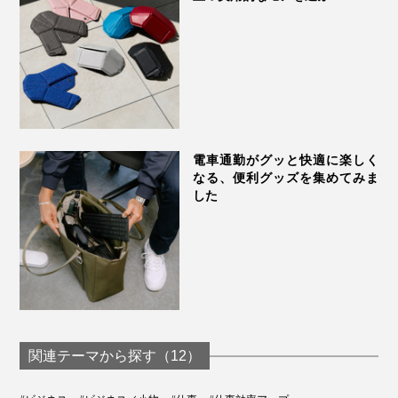
タッチして、帰宅へ。
ジムへ入ってから出るまで、カードを使う場面でも、流
れるようにスムーズに動けます。
これまで、ビニル製のカードケースを持ち歩いていた時
は、大きなスポーツバッグのなかに紛れたり、カードを
電車通勤がグッと快適に楽しく
取り違えたり、タッチキーの前でしょっちゅうモタつい
なる、便利グッズを集めてみま
した
ていたのですが、このカードホルダーに替えてからは、
スイスイ歩ける。
付属のストラップは、肌への当りがやさしい、100％リ
『Orbitkey IDカードホルダー・プロ』があれば、あなた
サイクル素材のポリエステル地。
は軽やかな“ワイヤーマン”！思考も、移動も、もっとス
ムーズに。
関連テーマから探す（12）
しっとりした手触りの本革製ホルダーと、太めのポリエ
ステル製ストラップの組合せに、上質感があります。ジ