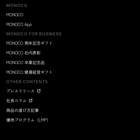
MONOCO
MONOCO
MONOCO App
MONOCO FOR BUSINESS
通勤、オフィス、リモートワーク、休日……『Orbitkey
MONOCO 周年記念ギフト
IDカードホルダー・プロ』は、あらゆるシーンで、あな
たに寄り添ってくれます。
MONOCO 社内表彰
MONOCO 卒業記念品
MONOCO 健康経営ギフト
OTHER CONTENTS
プレスリリース
社長コラム
商品の選び方記事
優待プログラム（LMP）