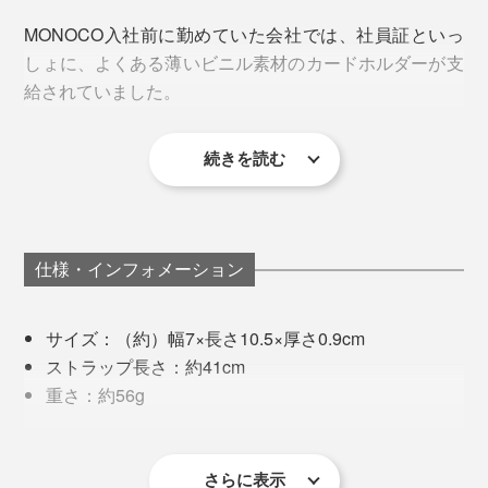
平日は、オフィス周辺でランチやカフェへ。休日は、家
MONOCO入社前に勤めていた会社では、社員証といっ
の近所へ。このカードホルダーひとつで出かけられま
しょに、よくある薄いビニル素材のカードホルダーが支
す。
給されていました。
続きを読む
使っているうちに、ストラップとの接続部分が破けてく
るし、薄すぎてバッグの中でしょっちゅう迷子にな
る……。
仕様・インフォメーション
さんざん探して、デザイン雑貨の店で、硬いプラスチッ
ク製のカードホルダー（4,000円くらい）を見つけまし
サイズ：（約）幅7×長さ10.5×厚さ0.9cm
た。カード1枚しか入らないけれど、見た目が気に入っ
すると、レックスは、鍵がポケットやバッグの中でスマ
ストラップ長さ：約41cm
たし、なんといっても、便利なワイヤーリールつき。
ホを傷つけることから、音だけでなく、形・素材へのア
重さ：約56g
イデアを提案。そこから鍵の束を、革やナイロンで包ん
秘密その3
材質：
今までの薄いカードホルダーは、首にかけたままだと、
だ『Orbitkey』が生まれました。
付属のネックストラップをつけたり、ポケットに取りつ
・カードホルダー／トップグレインレザー（LWGゴ
キータッチしづらくて、いちいち首から外していたの
ウラ面は、カードの磁気防止機能（RFID保護）つき。
けできる「ベルトフック」も独自に開発。ワイヤーをひ
ールド認定）
さらに表示
で、「これからはラクになるぞぉ」と、家でワイヤーを