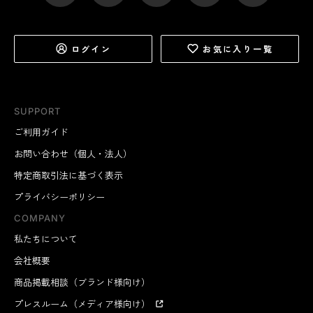
ログイン
お気に入り一覧
SUPPORT
ワイヤーリール部の下にある金具フックを、カードホル
ダーのループに通すだけ。オモテ面に入れたいカードに
ご利用ガイド
合せて、タテ向き・ヨコ向きを使い分けてください。
お問い合わせ（個人・法人）
特定商取引法に基づく表示
プライバシーポリシー
COMPANY
私たちについて
会社概要
商品掲載相談（ブランド様向け）
プレスルーム（メディア様向け）