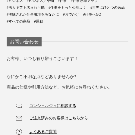
#ビジネス
#ビジネス／小物
#仕事
#仕事効率アップ
ャケットにも、カジュアルなカットソーにも、しっくり
#法人ギフト名入れ可能
#仕事をもっと心地よく
#世界にひとつの逸品
合います。
#洗練された仕事環境をあなたに
#おでかけ
#仕事へGO
#すべての商品
#通勤
お問い合わせ
『Orbitkey IDカードホルダー・プロ』で、仕事の日も、
休日も、スマートに動きましょう。
お客様、いつも有り難うございます！
なにかご不明な点などありませんか?
商品の仕様や利用方法など、お気軽にお尋ねください。
コンシェルジュに相談する
ストラップには、万が一、何かに挟まれたり、ひっぱら
ご注文済みのお客様はこちらから
れたりした時に分割して外れる、セーフティーパーツつ
き。
よくあるご質問