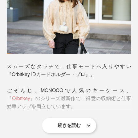
“ワイヤーマン”の秘密は、Orbitkey独自のワイヤーリー
オモテ面とウラ面どちらにもカードが入る
ル構造にあります。
例えば、1日に何度もタッチする社員証は、オモテ面
スムーズなタッチで、仕事モードへ入りやすい
へ。カードホルダーに入れたまま、センサーキーにタッ
秘密その1
『Orbitkey IDカードホルダー・プロ』。
チできます。
リール（回転）部は、ワイヤーと巻き取り用バネを切り
離した、独自の設計。ワイヤーをスムーズにひっぱり出
ごぞんじ、MONOCOで人気のキーケース、
せて、うるさい作動音もほとんどしません。ワイヤーへ
『
Orbitkey
』のシリーズ最新作で、得意の収納術と仕事
のダメージも減らせます。
効率アップを両立しています。
続きを読む