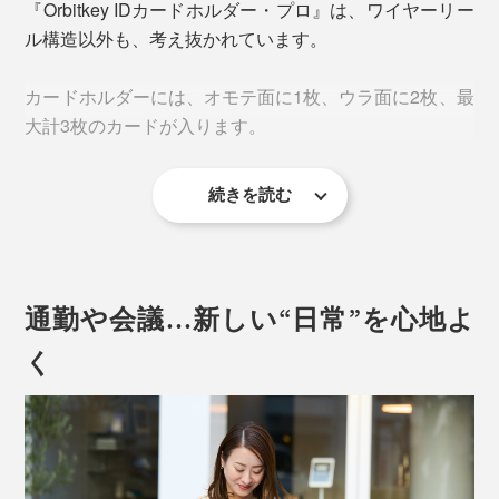
『Orbitkey IDカードホルダー・プロ』は、ワイヤーリー
ワイヤーが出てこない、つっかかる、音がうるさい、挙
ル構造以外も、考え抜かれています。
げ句には、すぐ切れる、なんてイライラは、もうありま
せん。
カードホルダーには、オモテ面に1枚、ウラ面に2枚、最
大計3枚のカードが入ります。
なんとかカードをタッチしようと、腰をかがめたり、い
ちいち首から外したり、そんな面倒ともさようなら。
続きを読む
「どうして、そんなにスムーズに、カードをひっぱり出
せるの？」
通勤や会議…新しい“日常”を心地よ
く