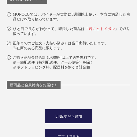
付属のストラップには、万が一の時に分割して外れる、プラスチック製のセーフ
ティパーツつき
MONOCOでは、バイヤーが実際に3週間以上使い、本当に満足した商
品だけを取り扱っています。
付属のストラップ以外にも、お手持ちのリング式や、開
ひと目で良さがわかって、即決した商品は「
君にヒトメボレ
」で取り
け閉めできるスイベル式のストラップも使えます。
扱っています。
正午までのご注文（支払い済み）は当日出荷いたします。
※在庫のある商品に限ります。
ご購入商品金額合計 10,000円 以上で送料無料です。
※一部配送便（特別配送便、クール便等）を除く
※ギフトラッピング料、配送料を除く合計金額
新商品と会員特典をお届け！
LINE友だち追加
アプリで見る