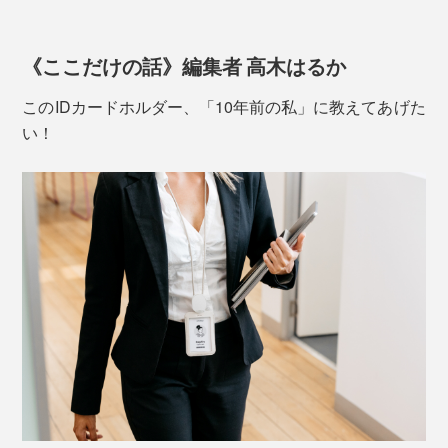
《ここだけの話》編集者 高木はるか
このIDカードホルダー、「10年前の私」に教えてあげた
い！
オモテ面は、カードの下に、紙幣やカギ1本を入れられ
る、薄い収納スペースつき。
秘密その2
ワイヤーは、テントなど、アウトドア用品にも使われ
Orbitkeyは、工業デザイナーのチャールズ・イン氏と薬
る、DSM社の高強度ナイロン製「ダイニーマ」。同じ
剤師だったレックス・クオ氏が開発・起業しました。
直径1㎜のスチール製ワイヤーより頑丈で、ふつうのナ
イロン製ワイヤーと違って、伸びたりねじれたりもあり
ジョギング中に、鍵がジャラジャラ鳴ったり弾んだりす
ません。
ることがわずらわしかったチャールズは、従来のリング
ではなく、ボルトとナットで鍵を束ねた試作品を、幼な
じみのレックスに見せたそう。