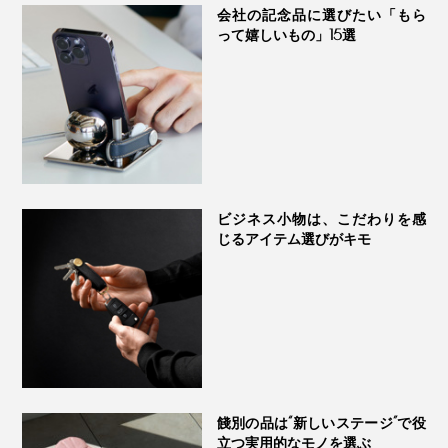
面にはひっくり返らない設計です。
会社の記念品に選びたい「もら
って嬉しいもの」15選
『Orbitkey IDカードホルダー・プロ』で、駅の改札へ、
オフィスへ、会議室へ、スマートに一直線！
オフィスはもちろん、スポーツジムでも重宝しますよ。
私はジムへ、入館証・プロテインドリンクのカードキ
ー・車の駐車券の3枚を持っていくのですが、
『Orbitkey IDカードホルダー・プロ』に入れて首に提げ
ビジネス小物は、こだわりを感
たら、なんて便利！
じるアイテム選びがキモ
部分的な改良ではなく、独自のワイヤーリールをつくら
ジムへ着いたら、オモテ面の入館証をタッチ。そのまま
なければならない――。
ウラ面から、プロテインドリンクのカードキーをとり出
落ち着いた印象のカードホルダーは、本革製。自然環境
して、運動前の一杯を。
私たちにとって初めての経験だったので、パートナーと
への配慮と、品質が保証されたLWG（LEATHER
して、一緒につくってくれるメーカー探しから、設計、
WORKING GROUP：国際皮革環境認証）ゴールド認定
トレーニングを終えて着替えたら、帰る前に、プロテイ
試作、テストと多くの時間を費やしましたが、誰もが楽
のトップグレインレザーを採用しています。
ンをもう一杯。同時に、ウラ面から、駐車券をとり出し
しく、心地よく使えるIDカードホルダーが完成したと思
餞別の品は“新しいステージ”で役
て、入館記録をピッ。あとは、オモテ面の入館証を再度
っています」（チャールズ・イン氏）
立つ実用的なモノを選ぶ