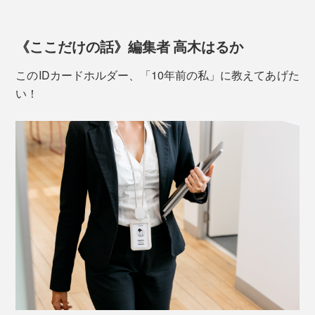
《ここだけの話》編集者 高木はるか
このIDカードホルダー、「10年前の私」に教えてあげた
い！
オモテ面は、カードの下に、紙幣やカギ1本を入れられ
る、薄い収納スペースつき。
秘密その2
ワイヤーは、テントなど、アウトドア用品にも使われ
Orbitkeyは、工業デザイナーのチャールズ・イン氏と薬
る、DSM社の高強度ナイロン製「ダイニーマ」。同じ
剤師だったレックス・クオ氏が開発・起業しました。
直径1㎜のスチール製ワイヤーより頑丈で、ふつうのナ
イロン製ワイヤーと違って、伸びたりねじれたりもあり
ジョギング中に、鍵がジャラジャラ鳴ったり弾んだりす
ません。
ることがわずらわしかったチャールズは、従来のリング
ではなく、ボルトとナットで鍵を束ねた試作品を、幼な
じみのレックスに見せたそう。