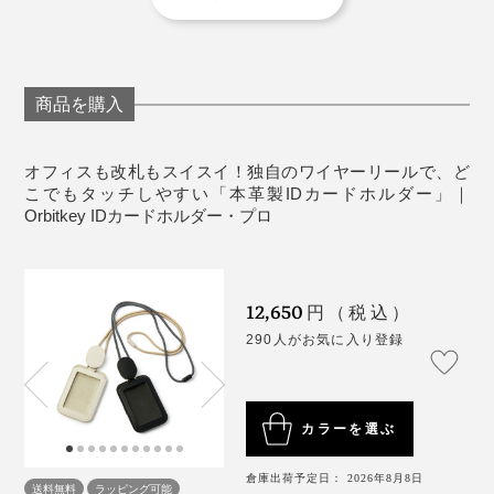
カード情報を専用機器で盗んで読みとる、「スキミング
っぱる方向へ、フックもいっしょに回転する設計だか
・透明シート／硬化アクリル
ひっぱっていたら、なんと、ワイヤーが切れてしまった
犯罪」を防ぐので、クレジットカードや交通系ICカード
ら、スムーズにひき出せます。
・ワイヤーリールケース・ストラップ留め具／ABS
のです！
を入れておいても、安心です。
・ワイヤーリール下のフック／亜鉛合金
・金属クリップ／クロムメッキばね鋼
商品を購入
10回くらいしかひっぱっていないのに……ショックすぎ
・ワイヤー／DSM社製ダイニーマ
て、それ以来、会社支給のカードホルダーを渋々使って
・ネックストラップ／100%リサイクルポリエステル
いました。カードホルダーの苦い思い出です。
オフィスも改札もスイスイ！独自のワイヤーリールで、ど
収納量：オモテ面／カード1枚・紙幣やカギなど、ウ
こでもタッチしやすい「本革製IDカードホルダー」｜
Orbitkey IDカードホルダー・プロ
ラ面／カード2枚
いま、MONOCOオフィスはタッチキーがありません
が、私以外のスタッフたちも、「前の会社で、Orbitkey
※ウラ面は、カードの磁気防止機能（RFID保護）つき。カード情報を専用
機器で盗んで読みとる、「スキミング犯罪」を防ぐので、クレジットカー
ドや交通系ICカードを入れておいても、安心です。
のIDカードホルダー、使いたかった！」と口々に漏らし
ただし、カード読みとり用の磁気自体を防ぐので、ウラ面は、カードを入
ジャラジャラしている鍵束も、スッキリ収まる『Orbitkey』／写真(右) キャンバ
12,650
れたままタッチしても、反応しません。カードは取りだしてお使いくださ
ています（笑）
円（税込）
ス地×本革タイプ
い。
290人がお気に入り登録
シリーズ最新作の『Orbitkey IDカードホルダー・プロ』
「前に使っていたカードホルダー、ワイヤーをひっぱる
ただし、カード読みとり用の磁気自体を防ぐので、ウラ
は、スマートなキーケースやガジェットケースをつくっ
と、シャーシャー音がうるさくて」
面は、カードを入れたままタッチしても、反応しませ
てきた2人だからこそ、生まれた逸品でしょう。
「ひっぱろうとすると、ワイヤーが出てこなくて、結
カラーを選ぶ
ん。カードは取りだしてお使いください。
局、腰をかがめてキータッチしてた」
倉庫出荷予定日： 2026年8月8日
開発者の一人、チャールズ・イン氏は、こう語ります。
「使っていると、けっこうすぐにワイヤーが切れたり、
送料無料
ラッピング可能