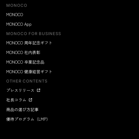
MONOCO
MONOCO
MONOCO App
MONOCO FOR BUSINESS
通勤、オフィス、リモートワーク、休日……『Orbitkey
MONOCO 周年記念ギフト
IDカードホルダー・プロ』は、あらゆるシーンで、あな
たに寄り添ってくれます。
MONOCO 社内表彰
MONOCO 卒業記念品
MONOCO 健康経営ギフト
OTHER CONTENTS
プレスリリース
社長コラム
商品の選び方記事
優待プログラム（LMP）