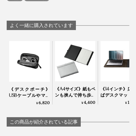
ウラ面のまんなかには、スライド穴があるので、カード
壊れるよね」
をすばやく取りだせます。
「新型ウイルスのパンデミックで、リモートワークに入
“ワイヤーマン”のスムーズなタッチは、まさに、ワイヤ
り、またオフィスに戻ってこられた時、感じ入るものが
私たちと同じように、カードホルダー問題に悩んでいる
よく一緒に購入されています
ーリールが肝。今までのIDカードホルダーと違って、セ
ありました。
人、多いと思います。
ンサーキーがどこにあっても、すばやくカードをひき出
してタッチできます。
いつもの電車、仲間と話し合えるオフィス、お気に入り
『Orbitkey IDカードホルダー・プロ』は、試作とテスト
のカフェでの息抜き……かけがえのない日常のなかで、
をくり返したうえで、独自のワイヤーリールを開発、頑
毎日持ち歩いていたIDカードホルダーに、あらためて注
丈な「ダイニーマ」のワイヤーを採用しているから、ぜ
目したら、問題だらけであることに気づきました。
ひ使ってみてください。
これなら持ち歩きたい！と思えるカードホルダーとは？
《A4サイズ》紙もペ
《14インチ》広
《デスクポーチ》
従来のカードホルダーの問題を徹底して調査したとこ
ンも挟んで持ち歩け
ばデスクマット
USBケーブルやマウ
ろ、既存のワイヤーリールの構造に行きつきました。
るから、どこでも書
る「ノートパソ
ス、イヤホン…デスク
4,400
14,
6,820
¥
¥
¥
ける「クリップボー
ケース」｜Orbitk
小物を“指定席”のポケ
ド・ノート」｜ペー
Laptop Sleeve
ットに、ぴったり収
プライバシーの保護も◎。オモテ面に、顔写真や名前入
パージャケットflex
納できる“気配り次
この商品が紹介されている記事
りの社員証を、入れたまま出かけても、カードホルダー
男”な「ビジネスポー
チ」｜Orbitkey
をひっぱって裏返せばウラ面へ。そのまま自然とオモテ