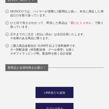
付属のストラップには、万が一の時に分割して外れる、プラスチック製のセーフ
ティパーツつき
MONOCOでは、バイヤーが実際に3週間以上使い、本当に満足した商
品だけを取り扱っています。
付属のストラップ以外にも、お手持ちのリング式や、開
ひと目で良さがわかって、即決した商品は「
君にヒトメボレ
」で取り
け閉めできるスイベル式のストラップも使えます。
扱っています。
正午までのご注文（支払い済み）は当日出荷いたします。
※在庫のある商品に限ります。
ご購入商品金額合計 10,000円 以上で送料無料です。
※一部配送便（特別配送便、クール便等）を除く
※ギフトラッピング料、配送料を除く合計金額
新商品と会員特典をお届け！
LINE友だち追加
アプリで見る