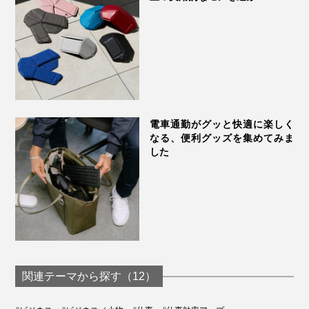
タッチして、帰宅へ。
ジムへ入ってから出るまで、カードを使う場面でも、流
れるようにスムーズに動けます。
これまで、ビニル製のカードケースを持ち歩いていた時
は、大きなスポーツバッグのなかに紛れたり、カードを
電車通勤がグッと快適に楽しく
取り違えたり、タッチキーの前でしょっちゅうモタつい
なる、便利グッズを集めてみま
した
ていたのですが、このカードホルダーに替えてからは、
スイスイ歩ける。
付属のストラップは、肌への当りがやさしい、100％リ
『Orbitkey IDカードホルダー・プロ』があれば、あなた
サイクル素材のポリエステル地。
は軽やかな“ワイヤーマン”！思考も、移動も、もっとス
ムーズに。
関連テーマから探す（12）
しっとりした手触りの本革製ホルダーと、太めのポリエ
ステル製ストラップの組合せに、上質感があります。ジ