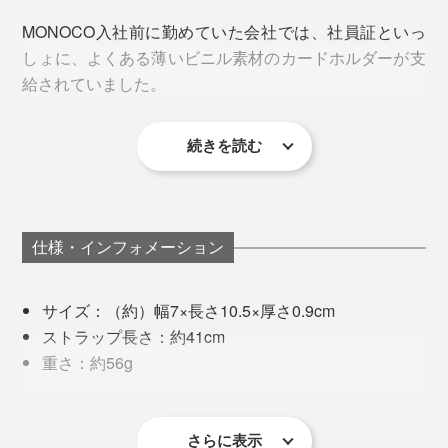
平日は、オフィス周辺でランチやカフェへ。休日は、家
MONOCO入社前に勤めていた会社では、社員証といっ
の近所へ。このカードホルダーひとつで出かけられま
しょに、よくある薄いビニル素材のカードホルダーが支
す。
給されていました。
続きを読む
使っているうちに、ストラップとの接続部分が破けてく
るし、薄すぎてバッグの中でしょっちゅう迷子にな
る……。
仕様・インフォメーション
さんざん探して、デザイン雑貨の店で、硬いプラスチッ
ク製のカードホルダー（4,000円くらい）を見つけまし
サイズ：（約）幅7×長さ10.5×厚さ0.9cm
た。カード1枚しか入らないけれど、見た目が気に入っ
すると、レックスは、鍵がポケットやバッグの中でスマ
ストラップ長さ：約41cm
たし、なんといっても、便利なワイヤーリールつき。
ホを傷つけることから、音だけでなく、形・素材へのア
重さ：約56g
イデアを提案。そこから鍵の束を、革やナイロンで包ん
秘密その3
材質：
今までの薄いカードホルダーは、首にかけたままだと、
だ『Orbitkey』が生まれました。
付属のネックストラップをつけたり、ポケットに取りつ
・カードホルダー／トップグレインレザー（LWGゴ
キータッチしづらくて、いちいち首から外していたの
ウラ面は、カードの磁気防止機能（RFID保護）つき。
けできる「ベルトフック」も独自に開発。ワイヤーをひ
ールド認定）
さらに表示
で、「これからはラクになるぞぉ」と、家でワイヤーを