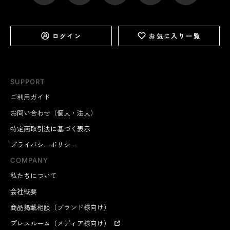
ログイン
お気に入り一覧
SUPPORT
ワイヤーリール部の下にある金具フックを、カードホル
ダーのループに通すだけ。オモテ面に入れたいカードに
ご利用ガイド
合せて、タテ向き・ヨコ向きを使い分けてください。
お問い合わせ（個人・法人）
特定商取引法に基づく表示
プライバシーポリシー
COMPANY
私たちについて
会社概要
商品掲載相談（ブランド様向け）
プレスルーム（メディア様向け）