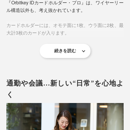
『Orbitkey IDカードホルダー・プロ』は、ワイヤーリー
ワイヤーが出てこない、つっかかる、音がうるさい、挙
ル構造以外も、考え抜かれています。
げ句には、すぐ切れる、なんてイライラは、もうありま
せん。
カードホルダーには、オモテ面に1枚、ウラ面に2枚、最
大計3枚のカードが入ります。
なんとかカードをタッチしようと、腰をかがめたり、い
ちいち首から外したり、そんな面倒ともさようなら。
続きを読む
「どうして、そんなにスムーズに、カードをひっぱり出
せるの？」
通勤や会議…新しい“日常”を心地よ
く