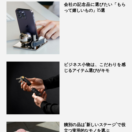
面にはひっくり返らない設計です。
会社の記念品に選びたい「もら
って嬉しいもの」15選
『Orbitkey IDカードホルダー・プロ』で、駅の改札へ、
オフィスへ、会議室へ、スマートに一直線！
オフィスはもちろん、スポーツジムでも重宝しますよ。
私はジムへ、入館証・プロテインドリンクのカードキ
ー・車の駐車券の3枚を持っていくのですが、
『Orbitkey IDカードホルダー・プロ』に入れて首に提げ
ビジネス小物は、こだわりを感
たら、なんて便利！
じるアイテム選びがキモ
部分的な改良ではなく、独自のワイヤーリールをつくら
ジムへ着いたら、オモテ面の入館証をタッチ。そのまま
なければならない――。
ウラ面から、プロテインドリンクのカードキーをとり出
落ち着いた印象のカードホルダーは、本革製。自然環境
して、運動前の一杯を。
私たちにとって初めての経験だったので、パートナーと
への配慮と、品質が保証されたLWG（LEATHER
して、一緒につくってくれるメーカー探しから、設計、
WORKING GROUP：国際皮革環境認証）ゴールド認定
トレーニングを終えて着替えたら、帰る前に、プロテイ
試作、テストと多くの時間を費やしましたが、誰もが楽
のトップグレインレザーを採用しています。
ンをもう一杯。同時に、ウラ面から、駐車券をとり出し
しく、心地よく使えるIDカードホルダーが完成したと思
餞別の品は“新しいステージ”で役
て、入館記録をピッ。あとは、オモテ面の入館証を再度
っています」（チャールズ・イン氏）
立つ実用的なモノを選ぶ