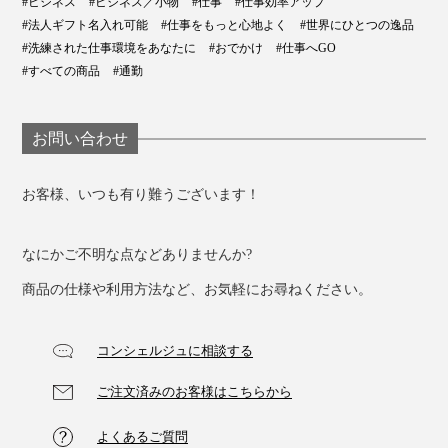
#ビジネス
#ビジネス／小物
#仕事
#仕事効率アップ
ャケットにも、カジュアルなカットソーにも、しっくり
#法人ギフト名入れ可能
#仕事をもっと心地よく
#世界にひとつの逸品
合います。
#洗練された仕事環境をあなたに
#おでかけ
#仕事へGO
#すべての商品
#通勤
お問い合わせ
『Orbitkey IDカードホルダー・プロ』で、仕事の日も、
休日も、スマートに動きましょう。
お客様、いつも有り難うございます！
なにかご不明な点などありませんか?
商品の仕様や利用方法など、お気軽にお尋ねください。
コンシェルジュに相談する
ストラップには、万が一、何かに挟まれたり、ひっぱら
ご注文済みのお客様はこちらから
れたりした時に分割して外れる、セーフティーパーツつ
き。
よくあるご質問