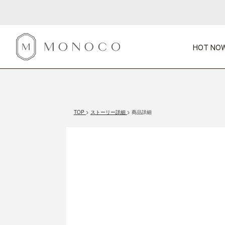
HOT NOW
新商品
CATEGORY
PRICE
SCENE
HOT NOW!
GIFTS
インテリア
1,000円未満
1,000円 
TOP
ストーリー詳細
商品詳細
今週のT
カテゴリから探す
価格から探す
シーンから探す
すべて
すべて
特別な贈りもの
家具
すべての
会話が弾む
収納
特集一
気のきく手土産
照明
毎日使ってね
インテリア雑貨
おまと
ベランダ・庭
アウト
インテリア／そ