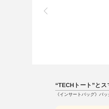
キッチン
すべて
調理家電
調理器具
食器
タオル・ふきん
キッチン雑貨
“TECHトート”と
《インサートバッグ》バッグ