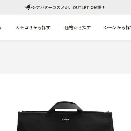
シアバターコスメが、OUTLETに登場！
!
カテゴリから探す
価格から探す
シーンから探
つめた〜い夏、どうぞ！
HEALTHY
家電
HOME
ファッション
- 3,000円
3,000円 - 5,000円
5,000円 - 10,000円
OP10
すべて
すべて
すべて
すべて
す
朝までぐっすり
リビング家電
居心地のいい空間
服
ひ
商品 (新着順)
本気で休む
キッチン家電
家事ルンルン
バッグ
ほ
覧
いつも清潔
美容・健康家電
食いしん坊クラブ
靴・靴下
や
じぶんメンテナンス
オーディオ家電
料理と団らん
レイングッズ
仕
め割引
おうちエクササイズ
ファッション／小物
レット
の他