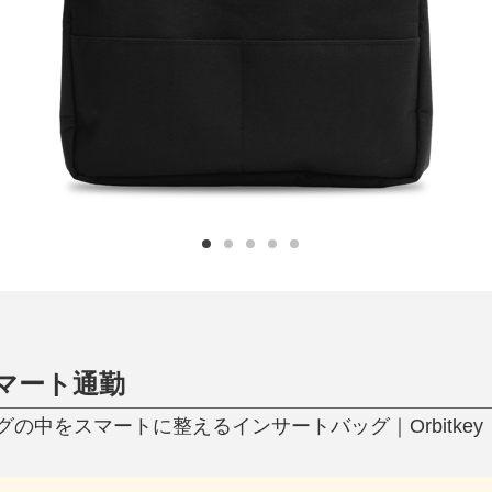
日用品
健康・美容
すべて
すべて
ひんやり今治タオル、生き返る〜
掃除・洗濯
肌・髪ケア
タオル
バスグッズ
スリッパ
ひんやりグッズ
防災用品
あったかグッズ
水筒
健康グッズ
日用品／その他
オーラルケア
スマート通勤
の中をスマートに整えるインサートバッグ｜Orbitkey