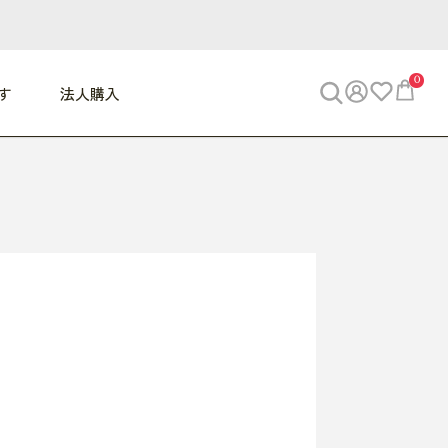
0
す
法人購入
WORK
ビジネス
ENJOY
寝具
10,000円 - 30,000円
30,000円以上
べて
すべて
すべて
すべて
らめきデスク
PC・スマホ関連
お出かけスパイス
敷き寝具
っと一息ふぅ
椅子・クッション
思い出トラベル
掛け寝具
っぱり清潔感
収納
外で過ごすって最高
パジャマ
事へGO
ビジネス／小物
好き・・にどっぷり
枕・小物