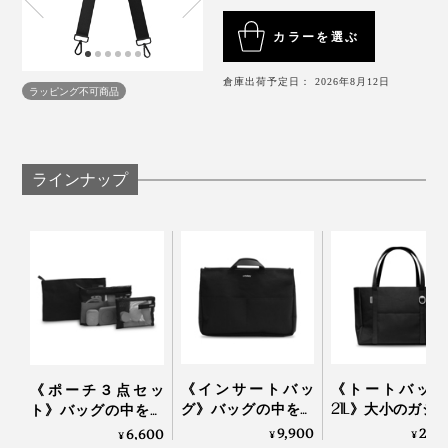
カラーを選ぶ
倉庫出荷予定日： 2026年8月12日
ラッピング不可商品
ラインナップ
《インサートバッ
《トートバッグ
《ポーチ３点セッ
グ》バッグの中をス
21L》大小のガジ
ト》バッグの中をス
マートに整えるイン
トに住所が決ま
マートに整えるポー
9,900
24,
6,600
¥
¥
¥