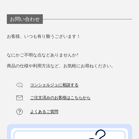
お問い合わせ
お客様、いつも有り難うございます！
手持ちも肩がけも
ハンドルは、手持ちも肩がけもしやすい長さと太さ。手
なにかご不明な点などありませんか?
のひらや肩に触れる部分はクッション入りで、あたりも
商品の仕様や利用方法など、お気軽にお尋ねください。
ソフト。身体にスッキリ馴染んで、荷物の重さを感じに
くい設計です。
コンシェルジュに相談する
ご注文済みのお客様はこちらから
よくあるご質問