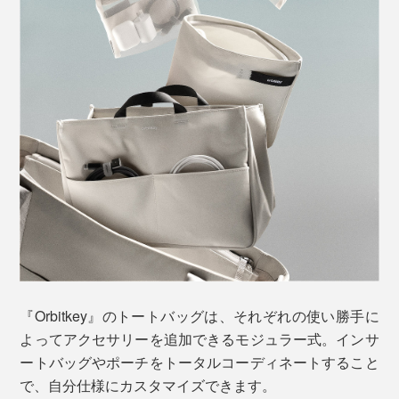
「21L（本品）」
サイズ／約375×270×25mm
対象PC（参考）／
MacBook Pro15、16 インチ
MacBook Air 15インチ
Microsoft Surface Laptop 15インチ
Dell XPS 15
HP Spectre x360 15インチ
※「
Orbitkey Laptop Sleeve14インチ
」を使用した場合は、メインスペースPCポケ
ットともに入ります。「
16インチ
」は、メインスペースには入りますが、PCポケ
ットには入りません。
上部のカバーには２つのファスナーがあり、一方がPCスペース用、もう一方がメ
インルーム用
『Orbitkey』のトートバッグは、それぞれの使い勝手に
よってアクセサリーを追加できるモジュラー式。インサ
必要十分なポケット
ートバッグやポーチをトータルコーディネートすること
内側横には、広く浅めのポケットが2つ。メッシュ素材
で、自分仕様にカスタマイズできます。