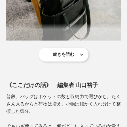
す。
カラー展開は、万能な「ブラック」、真っ白より柔らか
な印象の「ストーン」、上品な差し色の「ライラッ
ク」、カジュアルスタイルに合わせやすい「オリーブ」
の4色。
続きを読む
トートバッグの中を整える、インサートバッグ。持ちや
すいハンドルつきでマグネット開閉。バッグからバッグ
への移し替えや、社内移動に便利です。
《ここだけの話》 編集者 山口裕子
詳しくはこちら＞
普段、バッグはポケットの数と収納力で選びがち。たく
金具パーツがある方を前として、外側前面にはマグネッ
さん入るからと荷物は増え、小物は細かく入れ分けて整
「ポーチトリオ」
ト式ポケット。背面にはファスナー式ポケット。よく出
頓した気分。
し入れするスマホや貴重品をしまい分けできます。
でもいざ使ってみると、何がどこに入っているのか覚え