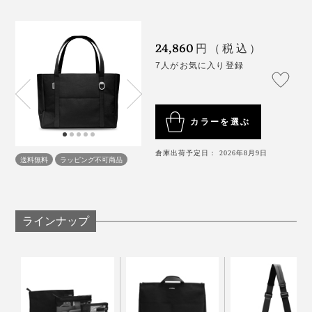
24,860
円（税込）
7人がお気に入り登録
カラーを選ぶ
倉庫出荷予定日： 2026年8月9日
送料無料
ラッピング不可商品
特に気に入ってのいるが「インサートバッグ」。普段シ
横にしても中身がこぼれない
ェアオフィスで仕事をすることもあるのですが、バッグ
ラインナップ
上部には、ファスナーつきのカバー。閉じれば、電車の
ごとテーブルの上には乗せられないし、つどつどバッグ
網棚や飛行機の座席下に、横に寝かせて置いても中身が
長時間の移動や、自転車通勤などで斜めがけできる「バ
の中から必要なものを出すのも面倒。
こぼれません。持ち歩く際、セキュリティー的にも安心
ッグストラップ」。肩部分にパッドが入っており、トー
です。
トバッグと同じ色で揃います。
「インサートバッグ」はテーブルの上に自立させて、自
分専用のミニキャビネットのように使えるし、離席する