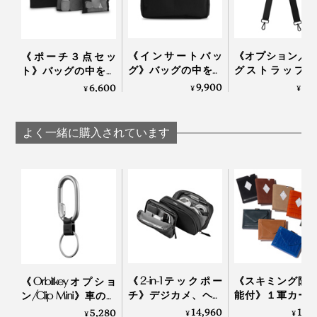
詳しくはこちら＞
時は「インサートバッグ」だけを持ち運べばOK。シェ
アオフィスでの仕事のしやすさが格段にアップしまし
「キーホルダー クリップミニ」
た！
《インサートバッ
《オプション／
《ポーチ３点セッ
グ》バッグの中をス
グストラップ
ト》バッグの中をス
マートに整えるイン
Orbitkeyトートバ
マートに整えるポー
9,900
3,
6,600
¥
¥
¥
サートバッグ｜
専用ストラップ
チトリオ｜Orbitkey
Orbitkey
Orbitkey
よく一緒に購入されています
口を開けたままにしておきたいときは、カバー内側に折
り込めてじゃまにもなりません。
《2-in-1テックポー
《スキミング防
《Orbitkeyオプショ
チ》デジカメ、ヘッ
能付》１軍カー
ン/Clip Mini》車のカ
ドホン、電源アダプ
直アクセス、コ
ギや電子キーをスマ
14,960
16,
5,280
¥
¥
¥