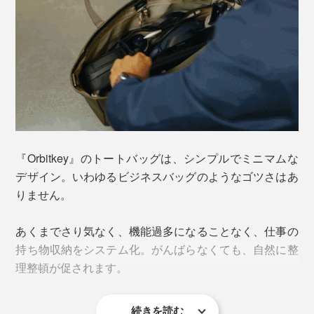
『Orbitkey』のトートバッグは、シンプルでミニマムな
デザイン。いわゆるビジネスバッグのようなゴツさはあ
りません。
「どのポケットに入れたっけ？」「ガサゴソ手探りす
る」という小さな探索行動が減る。
あくまでさり気なく、機能過多になることなく、仕事の
→ワーキングメモリに空きができて、脳が軽くなる。
持ち物収納をシステム化。がんばらなくても、自然に整
→会議や移動の切り替え力が上がる。
理整頓が促されます。
→考えるべきことに集中できる。
→やる気や積極性も自然にアップ！
続きを読む