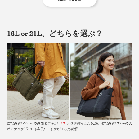
そんなメンタルブースト効果が期待できます。
16L or 21L、どちらを選ぶ？
バッグの中の秩序は、脳の秩序。日々の小さな消耗を減
左は身長177ｃｍの男性モデルが「
16L
」を手持ちした状態。右は身長168cmの女
らし、パフォーマンスをあげるバッグを使ってくださ
性モデルが「21L（本品）」を肩がけした状態
い。