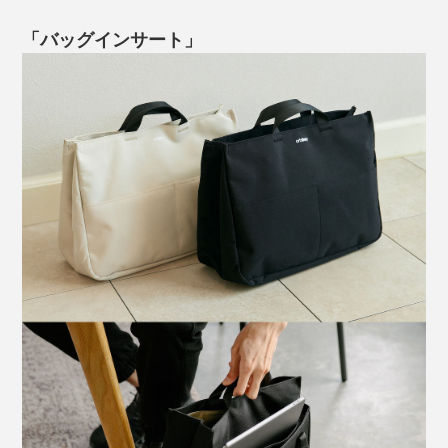
で入れた物を見つけやすく、2つのポケットの開閉が一
度にできるダブルファスナー付き。ケーブルやモバイル
「バッグインサート」
バッテリーの出し入れがラクにできます。
どちらもA4ファイルは余裕で入るサイズ。2つを比べる
と、高さはあまり違わず、21Lの方が横長でマチがあり
ます。上部のカバーにもマチがある分、見た目よりもた
くさん入る印象。
端には縦型ポケットが1つ。ドリンクや傘の定位置が決
まり、上部カバーをしたままスキマから出し入れできま