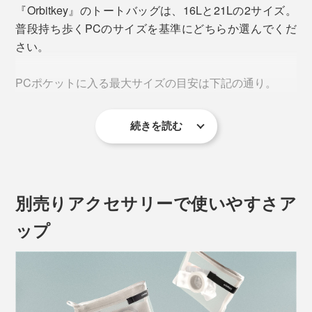
『Orbitkey』のトートバッグは、16Lと21Lの2サイズ。
普段持ち歩くPCのサイズを基準にどちらか選んでくだ
さい。
PCポケットに入る最大サイズの目安は下記の通り。
続きを読む
「
16L
」
サイズ／約345×260×25mm
対象PC（参考）／
整理整頓を得意とする『Orbitkey』ならでは、7つのポ
MacBook Pro 13、14 インチ
イントで、使いやすさをとことん追求しています。
別売りアクセサリーで使いやすさア
MacBook Air 13インチ
Microsoft Surface Laptop 13.5インチ
ップ
Dell XPS 13
PCスペースが独立
HP Spectre x360 14インチ
PCには、メインルームとは別の専用スペースと開閉フ
※「
Orbitkey Laptop Sleeve
」を使用した場合は、バッグのメインスペースには入
ァスナーを設置。内側はクッション剤入りで、PCをそ
りますが、PCポケットには入りません。
のまま入れてもちゃんと保護されます。