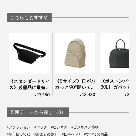
ターは“太っ腹長
ン・お札も入る
ートにぶら下げられ
Orbitkeyオリジナルの金具
男”におまかせ！仕事
ンパクト財布」
る、カラビナつきキ
鍵やイヤホン、フリスクケース、モバイルファンなどを
の道具がたっぷり入
EXENTRI
ーリング|Orbitkey
こちらもおすすめ
取り付けられる、ブランドオリジナルの金具つき。便利
る「ビジネスポーチ
大・小セット」｜
なだけでなく、デザインのアクセントにもなっていま
Orbitkey
す。
厚みのある車のカギや電子キーも収納できる、カラビナ
つきのキーホルダー。トートバッグ前面の金具に取り付
けられます。
《Sサイズ》口がパ
《ボストンバッ
《スタンダードサイ
カっと90°開いて、
30L》ガバッと
ズ》必需品に最短ア
荷物が見える、出し
て、小旅行や出
クセス、誰でも整理
18,480
34,
17,280
¥
¥
¥
詳しくはこちら＞
入れスムーズな「バ
荷物をたっぷり
上手になれる「スリ
ネパカリュック」｜
納！サボテンか
ングバッグ」｜
mayumasa
まれたビーガン
あなたの毎日にフィットするバッグシステムを構築して
Orbitkey
関連テーマから探す（8）
ー使用の「旅バ
ください。
グ」| Aww
#ファッション
#バッグ
#ビジネス
#ビジネス／小物
#毎日使ってね
#おまとめ割引
#仕事へGO
#すべての商品