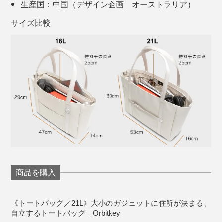
生産国：中国（デザイン企画 オーストラリア）
サイズ比較
透けない素材の大サイズ１点、メッシュ素材の中小２サ
イズのポーチ３点セット。目的に応じて、こまごまとし
た物を整理できます。
詳しくはこちら＞
『Orbitkey』のトートバッグを使ってみて、機能的であ
「バッグストラップ」
るはずのバッグに振り回されていたんだなと自覚するこ
とができました。
底は中央で折れる構造になっており、中身の量によって
ポケットの数も大きさも、「収納」だけでなく「取り出
厚みが変わります。
しやすさ」にこだわっていて、「インサートバッグ」や
商品を購入
「ポーチトリオ」で柔軟に変えられる収納システムも、
『Orbitkey』らしくてさすがだなと思いました。
《トートバッグ／21L》大小のガジェットに住所が決まる、
自立するトートバッグ｜Orbitkey