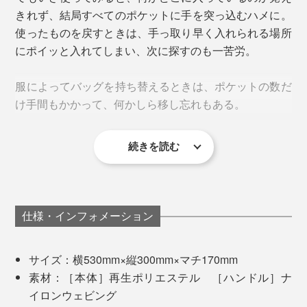
きれず、結局すべてのポケットに手を突っ込むハメに。
使ったものを戻すときは、手っ取り早く入れられる場所
にポイッと入れてしまい、次に探すのも一苦労。
服によってバッグを持ち替えるときは、ポケットの数だ
け手間もかかって、何かしら移し忘れもある。
「ライラック」のみゴールドの金具、そのほか3色はシ
続きを読む
ルバーの金具がついています。
素材には再生ポリエステルを採用。丈夫で軽く、光沢感
を抑えた高密度生地で、気を遣うことなくガシガシ使え
自立する
仕様・インフォメーション
ます。
マチが14cmと幅広なので、イスや床に置いたときに倒
れることなく、スクッと自立。商談中に資料を取り出し
サイズ：横530mm×縦300mm×マチ170mm
たり、帰り際にあと片付けするのもスムーズです。
素材：［本体］再生ポリエステル ［ハンドル］ナ
イロンウェビング