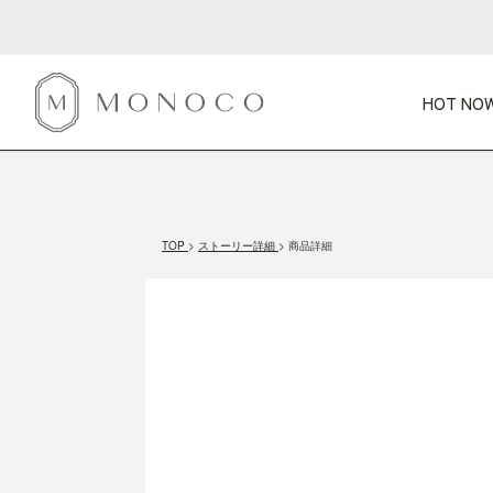
HOT NOW
新商品
CATEGORY
PRICE
SCENE
HOT NOW!
GIFTS
インテリア
1,000円未満
1,000円 
TOP
ストーリー詳細
商品詳細
今週のT
カテゴリから探す
価格から探す
シーンから探す
すべて
すべて
特別な贈りもの
家具
すべての
会話が弾む
収納
特集一
気のきく手土産
照明
毎日使ってね
インテリア雑貨
おまと
ベランダ・庭
アウト
インテリア／そ