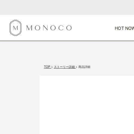
HOT NOW
新商品
CATEGORY
PRICE
SCENE
HOT NOW!
GIFTS
インテリア
1,000円未満
1,000円 
TOP
ストーリー詳細
商品詳細
今週のT
カテゴリから探す
価格から探す
シーンから探す
すべて
すべて
特別な贈りもの
家具
すべての
会話が弾む
収納
特集一
気のきく手土産
照明
毎日使ってね
インテリア雑貨
おまと
ベランダ・庭
アウト
インテリア／そ