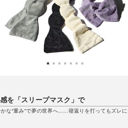
日用品
健康・美容
すべて
すべて
ひんやり今治タオル、生き返る〜
掃除・洗濯
肌・髪ケア
タオル
バスグッズ
スリッパ
ひんやりグッズ
防災用品
あったかグッズ
水筒
健康グッズ
日用品／その他
オーラルケア
心感を「スリープマスク」で
かな“重み”で夢の世界へ……寝返りを打ってもズレ