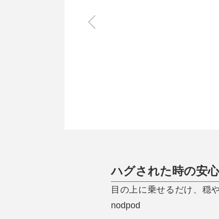
キッチン
すべて
調理家電
調理器具
食器
タオル・ふきん
キッチン雑貨
ハグされた時の安
目の上に乗せるだけ、穏や
nodpod