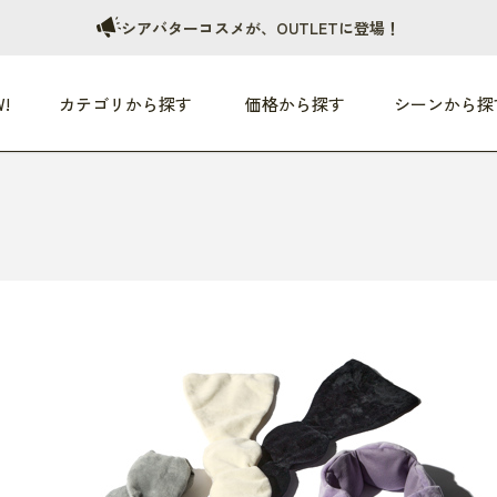
シアバターコスメが、OUTLETに登場！
!
カテゴリから探す
価格から探す
シーンから探
つめた〜い夏、どうぞ！
HEALTHY
家電
HOME
ファッション
- 3,000円
3,000円 - 5,000円
5,000円 - 10,000円
OP10
すべて
すべて
すべて
すべて
す
朝までぐっすり
リビング家電
居心地のいい空間
服
ひ
商品 (新着順)
本気で休む
キッチン家電
家事ルンルン
バッグ
ほ
覧
いつも清潔
美容・健康家電
食いしん坊クラブ
靴・靴下
や
じぶんメンテナンス
オーディオ家電
料理と団らん
レイングッズ
仕
め割引
おうちエクササイズ
ファッション／小物
レット
の他