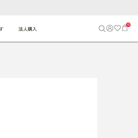
0
す
法人購入
WORK
ビジネス
ENJOY
寝具
10,000円 - 30,000円
30,000円以上
べて
すべて
すべて
すべて
らめきデスク
PC・スマホ関連
お出かけスパイス
敷き寝具
っと一息ふぅ
椅子・クッション
思い出トラベル
掛け寝具
っぱり清潔感
収納
外で過ごすって最高
パジャマ
事へGO
ビジネス／小物
好き・・にどっぷり
枕・小物