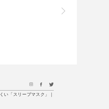
食料品
旅行・遊び
すべて
すべて
最後のひと口までキンキン
ドリンク
旅行
フード
アウトドア
旅行遊び／その他
にくい「スリープマスク」｜