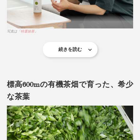
写真は「
特選抹茶
」
続きを読む
茶道の世界では一杯のお茶を「いっぷく（一服）」と言
いますが、一説によれば、この言葉には心身にすべて受
け入れるという意味もあるそう。
標高600mの有機茶畑で育った、希少
「いっぷくどうぞ。」の言葉には、心と体に染みこませ
な茶葉
るように茶を味わい、くつろいでほしい、という真心が
こめられているのだとか。