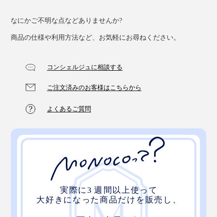
なにかご不明な点などありませんか?
商品の仕様や利用方法など、お気軽にお尋ねください。
コンシェルジュに相談する
ご注文済みのお客様はこちらから
そして、旅の中で有機栽培を30年続ける茶農家と出会
い、その生産者、茶畑、茶葉に一目惚れ。真のオーガニ
よくあるご質問
ックな日本茶を、世界へ届ける決意をしたのです。
茶畑の長閑な風景。そこに流れる長閑な時間。お茶を飲
めば、自然とホッとする。
お茶を通して長閑なひとときを過ごしてもらいたい、生
産者と消費者を直接繋ぎたい、という願いを込めて
『THE NODOKA』は産声をあげました。