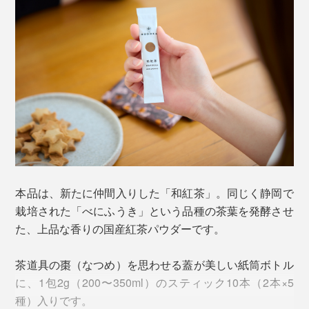
いただけるのです。
ゴクゴク飲めて、後味にふわりと茶の香り・深みが立
ち、自然としあわせなため息がこぼれます。
湯呑みやマグカップで、温かいお茶を楽しむなら、ちょ
飲む時、片付けるときの手軽さだけじゃない、カラダに
っと濃いめの200mlのお湯で溶かしてもおいしい。
とって嬉しい飲み方です。
ボトルに水またはお湯と日本茶パウダーを入れて、数回
シャカシャカするだけでさっと溶けてくれるのは、独自
本品は、新たに仲間入りした「和紅茶」。同じく静岡で
のきめ細かな粉末仕上げを行なっているから。
栽培された「べにふうき」という品種の茶葉を発酵させ
た、上品な香りの国産紅茶パウダーです。
一般的な粉末タイプのドリンクには、溶けやすくするた
標高約600mの場所に茶畑があるのは、もうひとつ理由
めに「デキストリン」という化学物質が入っています
茶道具の棗（なつめ）を思わせる蓋が美しい紙筒ボトル
があります。
が、無添加にこだわったお茶づくりのため、化学物質に
に、1包2g（200〜350ml）のスティック10本（2本×5
頼らない粉末加工のために試行錯誤を重ねました。
種）入りです。
虫がつきやすく栽培が難しいとされる茶葉の栽培は、