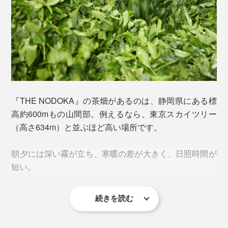
『THE NODOKA』の茶畑があるのは、静岡県にある標
高約600mもの山間部。例えるなら、東京スカイツリー
（高さ634m）と並ぶほど高い場所です。
土壌の管理と栽培が極めて難しい無農薬有機の茶畑で、
真心をこめて丁寧に育てられた『THE NODOKA』の一
朝夕には深い霧が立ち、寒暖の差が大きく、日照時間が
番茶は、まさに“いっぷく”に相応しいお茶。
短い。
保存料・着色料などは一切使用せず、完全無農薬の自然
栽培です。
続きを読む
その希少な新茶だけが引き出せる、茶葉本来の甘味・旨