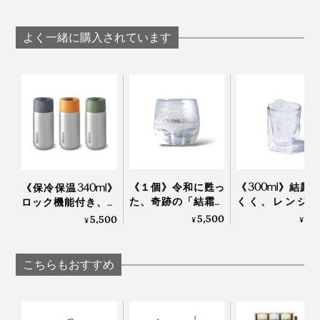
にお茶をたてられる
して飲むオーガ
れて振るだけですぐ
柄の長い「茶筅（枕
クの「特選抹茶
飲める、耐熱温度80
おまけに海外では、日本茶がスーパーフードとして注目
付き）」｜THE
ダー（10本）
度の
よく一緒に購入されています
を集めていたのです。
NODOKA
THE NODOKA
「NODOKA×KINTO
コラボボトル
（500ml）」｜THE
洪氏はすぐに日本に帰り、その原因や茶農家の実態を探
NODOKA
り、“ホンモノの日本茶”を探す旅をはじめました。
《１個》令和に甦っ
《300ml》結露
《保冷保温340ml》
た、奇跡の「結霜グ
くく、レンジ加
ロック機能付き、直
ラス」｜結霜月華
OK、見る角度で
飲みタイプの「ステ
5,500
2,
5,500
¥
¥
¥
（けっそうげっか）
を変える「耐熱
ンレス製タンブラ
ルウォールグラ
ー」｜Black+Blum
｜RayES
こちらもおすすめ