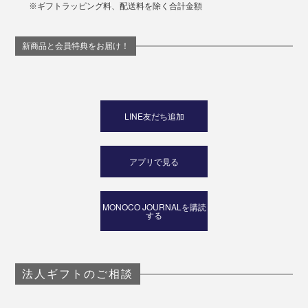
もぴったりです。
※ギフトラッピング料、配送料を除く合計金額
料理やお菓子づくりが好きな人、お酒好きな人、いつも
新商品と会員特典をお届け！
がんばっている人、ひと息ついてもらいたい人へ。
心とカラダに染み渡る、“いっぷく”をどうぞ。
LINE友だち追加
アプリで見る
MONOCO JOURNALを購読
する
法人ギフトのご相談