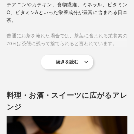
別売りの「
ウォーターボトル
」やお手持ちのボトルに、
テアニンやカテキン、食物繊維、ミネラル、ビタミン
1包（2g）とお水350mlを入れてシャカシャカ振るだけ
C、ビタミンAといった栄養成分が豊富に含まれる日本
で、すぐに溶けておいしい。
茶。
普通にお茶を淹れた場合では、茶葉に含まれる栄養素の
70％は茶殻に残って捨てられると言われています。
続きを読む
無農薬有機栽培の『THE NODOKA』のお茶は、自信を
もって茶葉の栄養素を丸ごと摂取してもらえるから、茶
葉をパウダー状に加工しました。
土壌や原材料、製造工程などの厳しい審査があるオーガ
料理・お酒・スイーツに広がるアレ
ニック認証機関ですが、アメリカの有機認証（USDA）
ンジ
はさらに厳しい審査が定期的に行われます。
それらを常にクリアしながら、土壌づくりから丁寧に育
てられたお茶だからこそ、茶葉のうまみや栄養を丸ごと