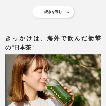
97％の茶農家では農薬や化学肥料を使用しています。た
とえ自分達の茶畑が無農薬であっても、近隣の茶畑が農
続きを読む
薬を使っていれば風に乗って茶葉に付着してしまうのだ
そう。
がんばったときこそ、いい疲れを感じているときこそ、
心身ともに乾いているときこそ、『THE NODOKA』の
でも、『THE NODOKA』は近隣に他の茶畑がなく、と
贅沢なおいしさと有り難みが全身に染み渡ります。
きっかけは、海外で飲んだ衝撃
ても高い場所にあるから、農薬が飛んでくる心配もあり
の“日本茶”
ません。
粉末にする際、細かくしすぎるとダマになりやすくな
り、粗いと舌に残ってしまうため、ミクロン単位で細か
さを調整。茶葉の栄養素を壊さないよう、熱を加えずお
いしい喉ごしをつくりました。
優しい甘みと深みある味わいなので、ミルクとの相性は
抜群！