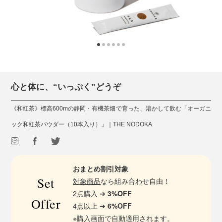
心と体に、“いっぷく”どうぞ
《和紅茶》標高600mの静岡・有機茶畑で育った、溶かして飲む「オーガニ
ック和紅茶パウダー（10本入り）」｜THE NODOKA
おまとめ割引対象
Set
対象商品
なら組み合わせ自由！
2点購入 ➔
3%OFF
Offer
4点以上 ➔
6%OFF
※購入画面で自動適用されます。