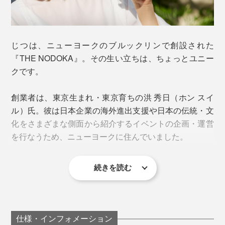
一番のおすすめは、別売りの「
ウォーターボトル
」やお
手持ちの密閉ボトルに入れて、シャカシャカ振る作り
アイスもホットも、簡単に濃厚なミルクティーが作れま
方。
す。もちろんノンシュガーだから、自分の好きな甘さに
じつは、ニューヨークのブルックリンで創設された
調節できるのも『THE NODOKA』のいいところ。
害虫が見つかれば人の手で一匹一匹取り除き、雑草の手
『THE NODOKA』。その生い立ちは、ちょっとユニー
入れも手作業というのだから、どれほど手間ひまかけて
クです。
カフェイン：★★☆
育てられているのかがわかります。
創業者は、東京生まれ・東京育ちの洪 秀日（ホン スイ
おすすめアレンジは、「和紅茶ジンジャーエール」。氷
ル）氏。彼は日本企業の海外進出支援や日本の伝統・文
を入れた炭酸水に、あらかじめ50〜60mlの水で濃く溶
化をさまざまな側面から紹介するイベントの企画・運営
いた和紅茶パウダー、ジンジャーシロップ大さじ1（お
を行なうため、ニューヨークに住んでいました。
好みで量を調節してください）を投入。お好みでレモン
液を入れると◎。
続きを読む
これが一番簡単で、すぐに溶けてくれます。そのまま飲
仕様・インフォメーション
めて、バッグに入れて持ち歩きできて便利。