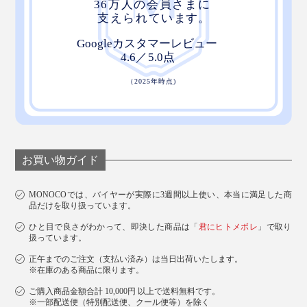
お買い物ガイド
MONOCOでは、バイヤーが実際に3週間以上使い、本当に満足した商
品だけを取り扱っています。
ひと目で良さがわかって、即決した商品は「
君にヒトメボレ
」で取り
扱っています。
写真は「
アソートセット
」
正午までのご注文（支払い済み）は当日出荷いたします。
いろんな人の想いとこだわりと真心を乗せて、丁寧に育
※在庫のある商品に限ります。
てられた『THE NODOKA』は、大切な人へのギフトに
ご購入商品金額合計 10,000円 以上で送料無料です。
※一部配送便（特別配送便、クール便等）を除く