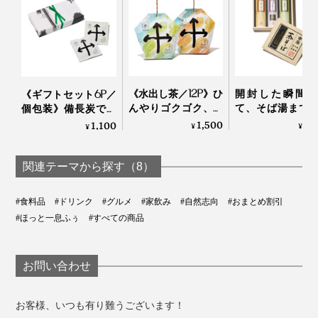
抹茶用の茶葉は、茶畑を遮光して栽培
そこでわかったのは、生産者数の激的な減少や高齢化と
いった、日本茶業界が危機的な状況に直面しているとい
うこと。
《水出し茶／12P》ひ
開封した瞬間香
《ギフトセット6P／
んやりゴクゴク、備
て、そば湯まで
個包装》備長炭でて
海外で日本茶が注目されているということが、まったく
長炭でていねいに炙
しい。「茶師・
いねいに炙った、お
1,500
4,
1,100
¥
¥
¥
届いていなかったことにショックを受けました。
ったおこげ香る炒り
末弘監修 茶そ
こげ香る炒り餅をブ
餅をブレンドした
め合わせ」｜カ
レンド「京玄米茶
「水出し緑茶・ほう
製麺×芳香園製茶
（東／煎茶ベース、
関連テーマから探す（8）
生産者の多くは英語を話せず、ネットやメールが得意で
じ茶」｜京玄米茶 上
西／ほうじ茶ベー
はないことから市場を開拓できず、国産茶葉の98％が国
ル入ル
ス）」｜京玄米茶 上
#食料品
#ドリンク
#グルメ
#家飲み
#自然志向
#おまとめ割引
内で消費されていたのです。
ル入ル
#ほっと一息ふぅ
#すべての商品
お問い合わせ
お客様、いつも有り難うございます！