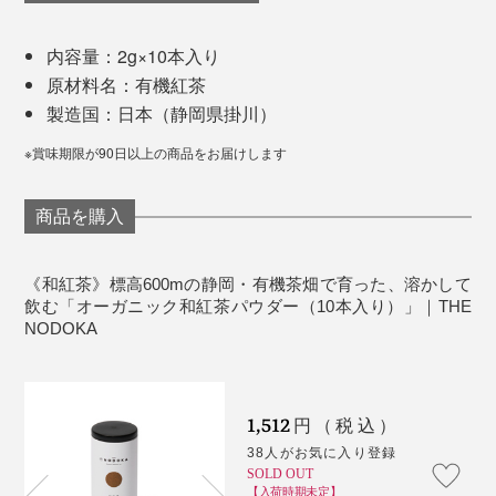
内容量：2g×10本入り
原材料名：有機紅茶
製造国：日本（静岡県掛川）
※賞味期限が90日以上の商品をお届けします
商品を購入
茶葉の味や香りがしっかりと引き立つ粉末だから、市販
のバニラアイスやミルクアイスヨーグルトの上に振りか
けるだけで贅沢な味わいに。パンケーキやクッキーなど
《和紅茶》標高600mの静岡・有機茶畑で育った、溶かして
飲む「オーガニック和紅茶パウダー（10本入り）」｜THE
のスイーツづくりにも大活躍します。
NODOKA
写真は『THE NODOKA』創業者の洪 秀日氏
飲みたい分だけグラスに注いで、急須のようにも使えま
仕事で疲れて帰宅したある日のこと、現地のスーパーで
す。
買った「Japanese Tea」とラベリングされた緑茶を飲
1,512
円（税込）
み、洪氏は驚きました。
38人がお気に入り登録
マグカップや湯呑み、グラスの中でお茶をつくるなら、
SOLD OUT
はじめは少しの水またはお湯で日本茶パウダーをよく混
【入荷時期未定】