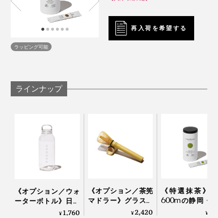
日本で慣れ親しんだ日本茶とは、まったく異なる味。調
ぜて溶かしてあげると、ダマになりにくいです。
べてみると、海外で購入可能な“日本茶”のほとんどが日
本産ではなかったのです。
再入荷を希望する
ラッピング可能
ラインナップ
写真は旧パッケージです
カレーやパスタなど、食文化は自由にローカライズされ
別売りの「
茶筅マドラー
」なら軸（柄）が長いから、グ
《オプション／茶筅
《特選抹茶》標
《オプション／ウォ
るものだけど、日本の茶葉を使わない“日本茶”というの
ラスやマグカップで抹茶をたてるようにしっかり混ぜら
マドラー》グラスや
600mの静岡・
ーターボトル》日本
マグカップで、手軽
茶畑で育った、
は、なんだかもどかしい。
れて重宝します。
茶パウダーと水を入
2,420
1,
1,760
¥
¥
¥