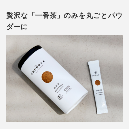
味・渋味のまろやかな調和と栄養成分を、丸ごといただ
けるよう粉末に。
贅沢な「一番茶」のみを丸ごとパウ
ダーに
そこは、無農薬有機でおいしい茶葉を栽培するための条
件と自然に恵まれた環境です。
農薬・化学肥料を一切使用しない『THE NODOKA』の
お茶は、国内でわずか3％しか認められていない
写真の「
ウォーターボトル
」は別売りです
JAS（日本）、USDA（アメリカ）有機認証をともに取
水やお湯にさっと溶けて、香りも喉ごしもいい。
得している希少な茶葉。