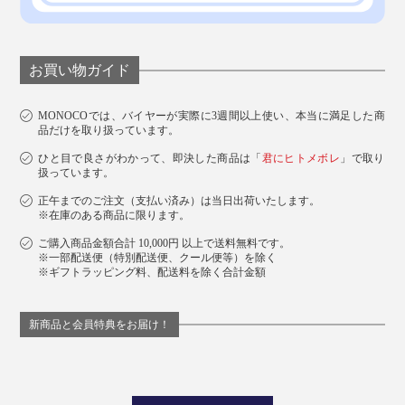
お買い物ガイド
MONOCOでは、バイヤーが実際に3週間以上使い、本当に満足した商
品だけを取り扱っています。
ひと目で良さがわかって、即決した商品は「
君にヒトメボレ
」で取り
写真は「
アソートセット
」
扱っています。
正午までのご注文（支払い済み）は当日出荷いたします。
いろんな人の想いとこだわりと真心を乗せて、丁寧に育
※在庫のある商品に限ります。
てられた『THE NODOKA』は、大切な人へのギフトに
ご購入商品金額合計 10,000円 以上で送料無料です。
もぴったりです。
※一部配送便（特別配送便、クール便等）を除く
※ギフトラッピング料、配送料を除く合計金額
料理やお菓子づくりが好きな人、お酒好きな人、いつも
新商品と会員特典をお届け！
がんばっている人、ひと息ついてもらいたい人へ。
心とカラダに染み渡る、“いっぷく”をどうぞ。