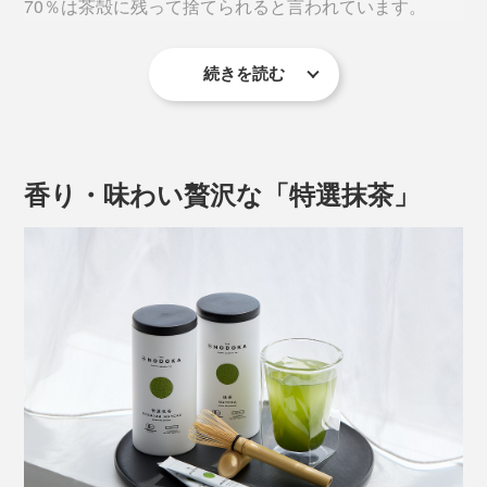
70％は茶殻に残って捨てられると言われています。
で、すぐに溶けておいしい。
続きを読む
無農薬有機栽培の『THE NODOKA』のお茶は、自信を
もって茶葉の栄養素を丸ごと摂取してもらえるから、茶
葉をパウダー状に加工しました。
香り・味わい贅沢な「特選抹茶」
土壌や原材料、製造工程などの厳しい審査があるオーガ
ニック認証機関ですが、アメリカの有機認証（USDA）
はさらに厳しい審査が定期的に行われます。
それらを常にクリアしながら、土壌づくりから丁寧に育
てられたお茶だからこそ、茶葉のうまみや栄養を丸ごと
いただけるのです。