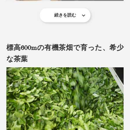
続きを読む
茶道の世界では一杯のお茶を「いっぷく（一服）」と言
いますが、一説によれば、この言葉には心身にすべて受
け入れるという意味もあるそう。
標高600mの有機茶畑で育った、希少
「いっぷくどうぞ。」の言葉には、心と体に染みこませ
るように茶を味わい、くつろいでほしい、という真心が
な茶葉
こめられているのだとか。