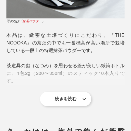
写真は旧パッケージです
ゴクゴク飲めて、後味にふわりと茶の香り・深みが立
飲む時、片付けるときの手軽さだけじゃない、カラダに
ち、自然としあわせなため息がこぼれます。
写真右は「
抹茶パウダー
」
とって嬉しい飲み方です。
本品は、緻密な土壌づくりにこだわり、『THE
湯呑みやマグカップで、温かいお茶を楽しむなら、ちょ
ボトルに水またはお湯と日本茶パウダーを入れて、数回
NODOKA』の茶畑の中でも一番標高が高い場所で栽培
っと濃いめの200mlのお湯で溶かしてもおいしい。
シャカシャカするだけでさっと溶けてくれるのは、独自
している一段上の特選抹茶パウダーです。
のきめ細かな粉末仕上げを行なっているから。
茶道具の棗（なつめ）を思わせる蓋が美しい紙筒ボトル
一般的な粉末タイプのドリンクには、溶けやすくするた
に、1包2g（200〜350ml）のスティック10本入りで
標高約600mの場所に茶畑があるのは、もうひとつ理由
めに「デキストリン」という化学物質が入っています
す。
があります。
が、無添加にこだわったお茶づくりのため、化学物質に
頼らない粉末加工のために試行錯誤を重ねました。
虫がつきやすく栽培が難しいとされる茶葉の栽培は、
続きを読む
97％の茶農家では農薬や化学肥料を使用しています。た
とえ自分達の茶畑が無農薬であっても、近隣の茶畑が農
薬を使っていれば風に乗って茶葉に付着してしまうのだ
そう。
きっかけは、海外で飲んだ衝撃