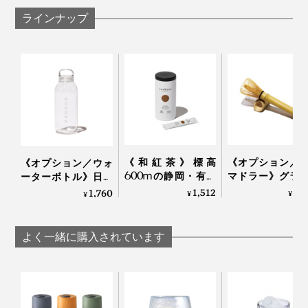
ラインナップ
写真は旧パッケージです
カレーやパスタなど、食文化は自由にローカライズされ
《和紅茶》標高
《オプション／
《オプション／ウォ
るものだけど、日本の茶葉を使わない“日本茶”というの
600mの静岡・有機
マドラー》グラ
ーターボトル》日本
別売りの「
茶筅マドラー
」なら軸（柄）が長いから、グ
は、なんだかもどかしい。
茶畑で育った、溶か
マグカップで、
茶パウダーと水を入
1,512
2,
1,760
¥
¥
¥
ラスやマグカップで抹茶をたてるようにしっかり混ぜら
して飲む「オーガニ
にお茶をたてら
れて振るだけですぐ
れて重宝します。
ック和紅茶パウダー
柄の長い「茶筅
飲める、耐熱温度80
おまけに海外では、日本茶がスーパーフードとして注目
（10本入り）」｜
付き）」｜TH
度の
よく一緒に購入されています
お酒好きの方へおすすめしたいアレンジが、抹茶モヒー
を集めていたのです。
THE NODOKA
NODOKA
「NODOKA×KINTO
トと抹茶ビール！
コラボボトル
（500ml）」｜THE
洪氏はすぐに日本に帰り、その原因や茶農家の実態を探
NODOKA
抹茶は柑橘系や炭酸との相性もよく、茶の香り立つ、ユ
り、“ホンモノの日本茶”を探す旅をはじめました。