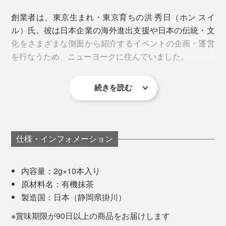
入れも手作業というのだから、どれほど手間ひまかけて
創業者は、東京生まれ・東京育ちの洪 秀日（ホン スイ
淹れ方にもよりますが、抹茶はコーヒーよりもカフェイ
育てられているのかがわかります。
ル）氏。彼は日本企業の海外進出支援や日本の伝統・文
ン量が多いので、朝の目覚めの一杯として、 仕事に集
化をさまざまな側面から紹介するイベントの企画・運営
中したい時におすすめです。
を行なうため、ニューヨークに住んでいました。
カフェイン：★★★
続きを読む
仕様・インフォメーション
これが一番簡単で、すぐに溶けてくれます。そのまま飲
めて、バッグに入れて持ち歩きできて便利。
内容量：2g×10本入り
原材料名：有機抹茶
製造国：日本（静岡県掛川）
※賞味期限が90日以上の商品をお届けします
写真は旧パッケージです