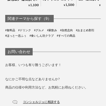
海外で日本茶が注目されているということが、まったく
身魚やエビ天など、風味が強すぎない食材の天ぷらなら
長炭でていねいに炙
いに炙った、お
いねいに炙った、お
1,500
1,
1,100
¥
¥
¥
届いていなかったことにショックを受けました。
ったおこげ香る炒り
香る炒り餅をブ
こげ香る炒り餅をブ
違いがわかります。
餅をブレンドした
ド「京玄米茶（
レンド「京玄米茶
「水出し緑茶・ほう
煎茶ベース、西
（東／煎茶ベース、
関連テーマから探す（9）
生産者の多くは英語を話せず、ネットやメールが得意で
じ茶」｜京玄米茶 上
うじ茶ベース）
西／ほうじ茶ベー
はないことから市場を開拓できず、国産茶葉の98％が国
ル入ル
京玄米茶 上ル入ル
ス）」｜京玄米茶 上
#食料品
#ドリンク
#グルメ
#家飲み
#自然志向
#おまとめ割引
内で消費されていたのです。
ル入ル
#ほっと一息ふぅ
#食いしん坊クラブ
#すべての商品
お問い合わせ
お客様、いつも有り難うございます！
なにかご不明な点などありませんか?
写真は旧パッケージです
商品の仕様や利用方法など、お気軽にお尋ねください。
市販のバニラアイスやミルクアイスの上に、ほうじ茶・
抹茶パウダーを振りかけるだけで香りが引き立ちお店の
コンシェルジュに相談する