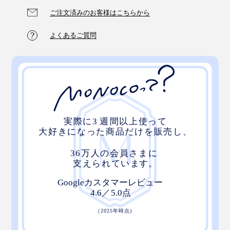
味に。ヨーグルトやチョコレートにも合いますよ。
ご注文済みのお客様はこちらから
そして、旅の中で有機栽培を30年続ける茶農家と出会
い、その生産者、茶畑、茶葉に一目惚れ。真のオーガニ
よくあるご質問
ックな日本茶を、世界へ届ける決意をしたのです。
茶畑の長閑な風景。そこに流れる長閑な時間。お茶を飲
めば、自然とホッとする。
お茶を通して長閑なひとときを過ごしてもらいたい、生
産者と消費者を直接繋ぎたい、という願いを込めて
『THE NODOKA』は産声をあげました。
写真は旧パッケージです
茶葉の味や香りがしっかりと引き立つ粉末だから、抹茶
パンケーキや抹茶クッキーなどのスイーツづくりにも大
活躍します。