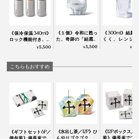
ニークなモヒートやビールが楽しめます。どちらもあら
かじめ少量の水で溶いた「濃縮抹茶液」を後から注いで
ください。
《１個》令和に甦っ
《300ml》結露
《保冷保温340ml》
た、奇跡の「結霜グ
くく、レンジ加
ロック機能付き、直
ラス」｜結霜月華
OK、見る角度で
飲みタイプの「ステ
5,500
2,
5,500
¥
¥
¥
（けっそうげっか）
を変える「耐熱
ンレス製タンブラ
ルウォールグラ
ー」｜Black+Blum
｜RayES
こちらもおすすめ
抹茶用の茶葉は、茶畑を遮光して栽培
そこでわかったのは、生産者数の激的な減少や高齢化と
いった、日本茶業界が危機的な状況に直面しているとい
うこと。
《水出し茶／12P》ひ
《12Pボックス／
《ギフトセット6P／
天ぷらの日は、ぜひ抹茶塩をお試しください。特に、白
んやりゴクゴク、備
装》備長炭でて
個包装》備長炭でて