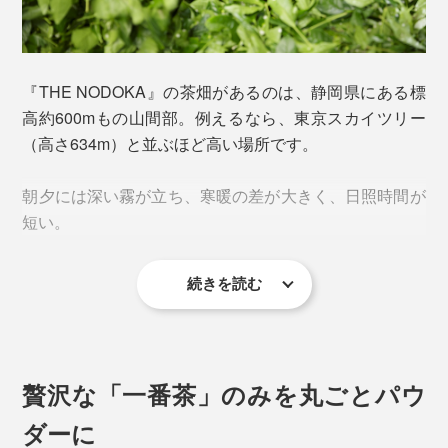
『THE NODOKA』の茶畑があるのは、静岡県にある標
高約600mもの山間部。例えるなら、東京スカイツリー
（高さ634m）と並ぶほど高い場所です。
土壌の管理と栽培が極めて難しい無農薬有機の茶畑で、
真心をこめて丁寧に育てられた『THE NODOKA』の一
朝夕には深い霧が立ち、寒暖の差が大きく、日照時間が
番茶は、まさに“いっぷく”に相応しいお茶。
短い。
保存料・着色料などは一切使用せず、完全無農薬の自然
栽培です。
続きを読む
その希少な新茶だけが引き出せる、茶葉本来の甘味・旨
味・渋味のまろやかな調和と栄養成分を、丸ごといただ
けるよう粉末に。
贅沢な「一番茶」のみを丸ごとパウ
ダーに