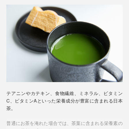
そこは、無農薬有機でおいしい茶葉を栽培するための条
件と自然に恵まれた環境です。
農薬・化学肥料を一切使用しない『THE NODOKA』の
お茶は、国内でわずか3％しか認められていない
JAS（日本）、USDA（アメリカ）有機認証をともに取
得している希少な茶葉。
写真の「
ウォーターボトル
」は別売りです
テアニンやカテキン、食物繊維、ミネラル、ビタミン
C、ビタミンAといった栄養成分が豊富に含まれる日本
水やお湯にさっと溶けて、香りも喉ごしもいい。
茶。
別売りの「
ウォーターボトル
」やお手持ちのボトルに、
普通にお茶を淹れた場合では、茶葉に含まれる栄養素の
1包（2g）とお水350mlを入れてシャカシャカ振るだけ