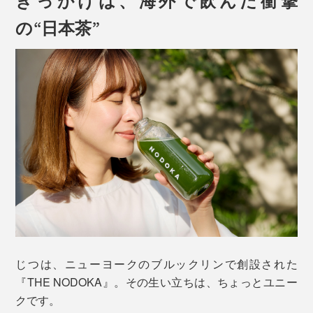
の“日本茶”
でも、『THE NODOKA』は近隣に他の茶畑がなく、と
がんばったときこそ、いい疲れを感じているときこそ、
ても高い場所にあるから、農薬が飛んでくる心配もあり
心身ともに乾いているときこそ、『THE NODOKA』の
ません。
贅沢なおいしさと有り難みが全身に染み渡ります。
粉末にする際、細かくしすぎるとダマになりやすくな
鼻から抜けるふくよかな香りと口いっぱいに広がるまろ
り、粗いと舌に残ってしまうため、ミクロン単位で細か
やかな旨味、甘み、濃い緑の茶が特徴です。後味に品の
さを調整。茶葉の栄養素を壊さないよう、熱を加えずお
いい渋みの余韻がスーッと通りすぎる、贅沢な味わいで
いしい喉ごしをつくりました。
す。
一番のおすすめは、別売りの「
ウォーターボトル
」やお
遮光状態で栽培されるてん茶を原料とする抹茶は緑の濃
手持ちの密閉ボトルに入れて、シャカシャカ振る作り
じつは、ニューヨークのブルックリンで創設された
い新芽に成長します。日が当たらない分、渋み成分カテ
方。
『THE NODOKA』。その生い立ちは、ちょっとユニー
キンの含有量が少なく、ビタミンCや食物繊維、旨み成
クです。
分テのアニンが豊富。
害虫が見つかれば人の手で一匹一匹取り除き、雑草の手