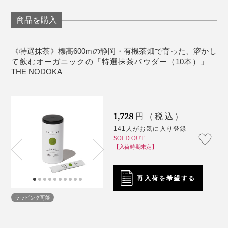
まずは、特選抹茶そのままのうまみと香りを堪能してい
商品を購入
ただきたいですが、抹茶ラテといった贅沢アレンジもぜ
ひ！
《特選抹茶》標高600mの静岡・有機茶畑で育った、溶かし
て飲むオーガニックの「特選抹茶パウダー（10本）」｜
あらかじめ少量のお湯や水で「濃縮液」をつくってから
THE NODOKA
写真は『NODOKA』創業者の洪 秀日氏
ミルクに注ぐのがポイントです。
仕事で疲れて帰宅したある日のこと、現地のスーパーで
買った「Japanese Tea」とラベリングされた緑茶を飲
ホットなら、30〜50mlのお湯で抹茶パウダー1包と砂糖
飲みたい分だけグラスに注いで、急須のようにも使えま
1,728
円（税込）
み、洪氏は驚きました。
（お好みで）をよく混ぜてから、スチームミルクを注い
す。
141人がお気に入り登録
でください。
SOLD OUT
日本で慣れ親しんだ日本茶とは、まったく異なる味。調
【入荷時期未定】
マグカップや湯呑み、グラスの中でお茶をつくるなら、
べてみると、海外で購入可能な“日本茶”のほとんどが日
アイスなら、60mlの水と抹茶パウダー1包をよく混ぜて
はじめは少しの水またはお湯で日本茶パウダーをよく混
本産ではなかったのです。
溶き、シロップ（お好みで）と氷を入れた牛乳に注げば
ぜて溶かしてあげると、ダマになりにくいです。
再入荷を希望する
OK。ミルクで割っても、抹茶の香りが引き立っておい
ラッピング可能
しい。