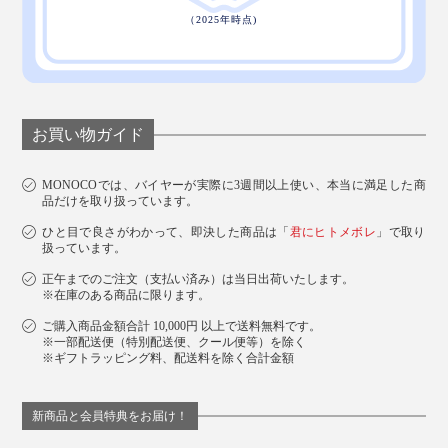
茶葉の味や香りがしっかりと引き立つ粉末だから、抹茶
パンケーキや抹茶クッキーなどのスイーツづくりにも大
活躍します。
お買い物ガイド
MONOCOでは、バイヤーが実際に3週間以上使い、本当に満足した商
品だけを取り扱っています。
ひと目で良さがわかって、即決した商品は「
君にヒトメボレ
」で取り
写真は「
アソートセット
」
扱っています。
正午までのご注文（支払い済み）は当日出荷いたします。
いろんな人の想いとこだわりと真心を乗せて、丁寧に育
※在庫のある商品に限ります。
てられた『THE NODOKA』は、大切な人へのギフトに
ご購入商品金額合計 10,000円 以上で送料無料です。
もぴったりです。
※一部配送便（特別配送便、クール便等）を除く
※ギフトラッピング料、配送料を除く合計金額
料理やお菓子づくりが好きな人、お酒好きな人、いつも
新商品と会員特典をお届け！
がんばっている人、ひと息ついてもらいたい人へ。