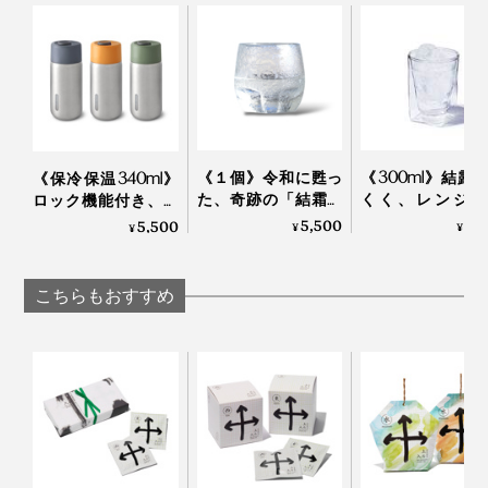
（500ml）」｜THE
お酒好きの方へおすすめしたいアレンジが、抹茶モヒー
洪氏はすぐに日本に帰り、その原因や茶農家の実態を探
NODOKA
トと抹茶ビール！
り、“ホンモノの日本茶”を探す旅をはじめました。
抹茶は柑橘系や炭酸との相性もよく、茶の香り立つ、ユ
ニークなモヒートやビールが楽しめます。どちらもあら
かじめ少量の水で溶いた「濃縮抹茶液」を後から注いで
《１個》令和に甦っ
《300ml》結露
《保冷保温340ml》
ください。
た、奇跡の「結霜グ
くく、レンジ加
ロック機能付き、直
ラス」｜結霜月華
OK、見る角度で
飲みタイプの「ステ
5,500
2,
5,500
¥
¥
¥
（けっそうげっか）
を変える「耐熱
ンレス製タンブラ
ルウォールグラ
ー」｜Black+Blum
｜RayES
こちらもおすすめ
抹茶用の茶葉は、茶畑を遮光して栽培
そこでわかったのは、生産者数の激的な減少や高齢化と
いった、日本茶業界が危機的な状況に直面しているとい