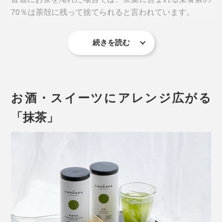
70％は茶殻に残って捨てられると言われています。
別売りの「
ウォーターボトル
」やお手持ちのボトルに、
1包（2g）とお水350mlを入れてシャカシャカ振るだけ
続きを読む
で、すぐに溶けておいしい。
無農薬有機栽培の『THE NODOKA』のお茶は、自信を
もって茶葉の栄養素を丸ごと摂取してもらえるから、茶
葉をパウダー状に加工しました。
お酒・スイーツにアレンジ広がる
土壌や原材料、製造工程などの厳しい審査があるオーガ
「抹茶」
ニック認証機関ですが、アメリカの有機認証（USDA）
はさらに厳しい審査が定期的に行われます。
それらを常にクリアしながら、土壌づくりから丁寧に育
てられたお茶だからこそ、茶葉のうまみや栄養を丸ごと
いただけるのです。