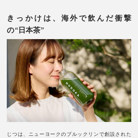
そう。
きっかけは、海外で飲んだ衝撃
でも、『THE NODOKA』は近隣に他の茶畑がなく、と
ても高い場所にあるから、農薬が飛んでくる心配もあり
の“日本茶”
ません。
がんばったときこそ、いい疲れを感じているときこそ、
心身ともに乾いているときこそ、『THE NODOKA』の
贅沢なおいしさと有り難みが全身に染み渡ります。
粉末にする際、細かくしすぎるとダマになりやすくな
り、粗いと舌に残ってしまうため、ミクロン単位で細か
さを調整。茶葉の栄養素を壊さないよう、熱を加えずお
いしい喉ごしをつくりました。
鼻から抜けるふくよかな香りと口いっぱいに広がるまろ
一番のおすすめは、別売りの「
ウォーターボトル
」やお
やかな旨味、甘み、濃い緑の茶が特徴です。後味に品の
手持ちの密閉ボトルに入れて、シャカシャカ振る作り
いい渋みの余韻がスーッと通りすぎる、贅沢な味わいで
方。
す。
じつは、ニューヨークのブルックリンで創設された