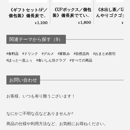
うこと。
《12Pボックス／個包
《水出し茶／12P
《ギフトセット6P／
装》備長炭でていね
んやりゴクゴク
個包装》備長炭でて
海外で日本茶が注目されているということが、まったく
いに炙った、おこげ
長炭でていねい
いねいに炙った、お
1,800
1,
1,100
¥
¥
¥
届いていなかったことにショックを受けました。
香る炒り餅をブレン
ったおこげ香る
こげ香る炒り餅をブ
天ぷらの日は、ぜひ抹茶塩をお試しください。特に、白
ド「京玄米茶（東／
餅をブレンドし
レンド「京玄米茶
身魚やエビ天など、風味が強すぎない食材の天ぷらなら
煎茶ベース、西／ほ
「水出し緑茶・
（東／煎茶ベース、
関連テーマから探す（9）
生産者の多くは英語を話せず、ネットやメールが得意で
違いがわかります。
うじ茶ベース）」｜
じ茶」｜京玄米茶
西／ほうじ茶ベー
はないことから市場を開拓できず、国産茶葉の98％が国
京玄米茶 上ル入ル
ル入ル
ス）」｜京玄米茶 上
#食料品
#ドリンク
#グルメ
#家飲み
#自然志向
#おまとめ割引
内で消費されていたのです。
ル入ル
#ほっと一息ふぅ
#食いしん坊クラブ
#すべての商品
お問い合わせ
お客様、いつも有り難うございます！
なにかご不明な点などありませんか?
商品の仕様や利用方法など、お気軽にお尋ねください。