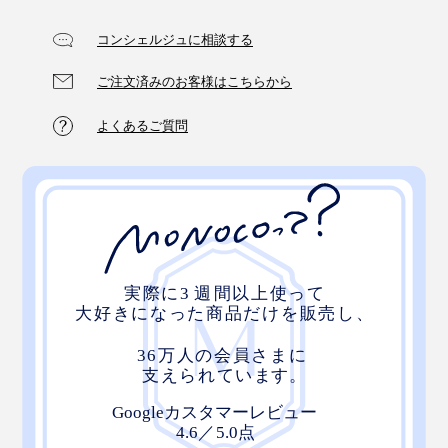
写真は旧パッケージです
コンシェルジュに相談する
市販のバニラアイスやミルクアイスの上に、ほうじ茶・
ご注文済みのお客様はこちらから
そして、旅の中で有機栽培を30年続ける茶農家と出会
抹茶パウダーを振りかけるだけで香りが引き立ちお店の
い、その生産者、茶畑、茶葉に一目惚れ。真のオーガニ
味に。ヨーグルトやチョコレートにも合いますよ。
よくあるご質問
ックな日本茶を、世界へ届ける決意をしたのです。
茶畑の長閑な風景。そこに流れる長閑な時間。お茶を飲
めば、自然とホッとする。
お茶を通して長閑なひとときを過ごしてもらいたい、生
産者と消費者を直接繋ぎたい、という願いを込めて
『THE NODOKA』は産声をあげました。
写真は旧パッケージです