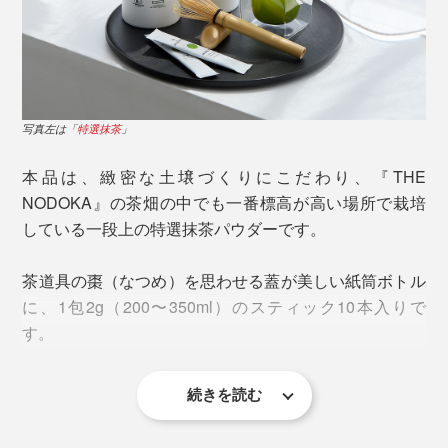
写真は旧パッケージです
飲む時、片付けるときの手軽さだけじゃない、カラダに
とって嬉しい飲み方です。
ゴクゴク飲めて、後味にふわりと茶の香り・深みが立
写真左は「
特選抹茶
」
ボトルに水またはお湯と日本茶パウダーを入れて、数回
ち、自然としあわせなため息がこぼれます。
シャカシャカするだけでさっと溶けてくれるのは、独自
本品は、緻密な土壌づくりにこだわり、『THE
のきめ細かな粉末仕上げを行なっているから。
NODOKA』の茶畑の中でも一番標高が高い場所で栽培
湯呑みやマグカップで、温かいお茶を楽しむなら、ちょ
している一段上の特選抹茶パウダーです。
っと濃いめの200mlのお湯で溶かしてもおいしい。
一般的な粉末タイプのドリンクには、溶けやすくするた
標高約600mの場所に茶畑があるのは、もうひとつ理由
めに「デキストリン」という化学物質が入っています
茶道具の棗（なつめ）を思わせる蓋が美しい紙筒ボトル
があります。
が、無添加にこだわったお茶づくりのため、化学物質に
に、1包2g（200〜350ml）のスティック10本入りで
頼らない粉末加工のために試行錯誤を重ねました。
す。
虫がつきやすく栽培が難しいとされる茶葉の栽培は、
97％の茶農家では農薬や化学肥料を使用しています。た
続きを読む
とえ自分達の茶畑が無農薬であっても、近隣の茶畑が農
薬を使っていれば風に乗って茶葉に付着してしまうのだ