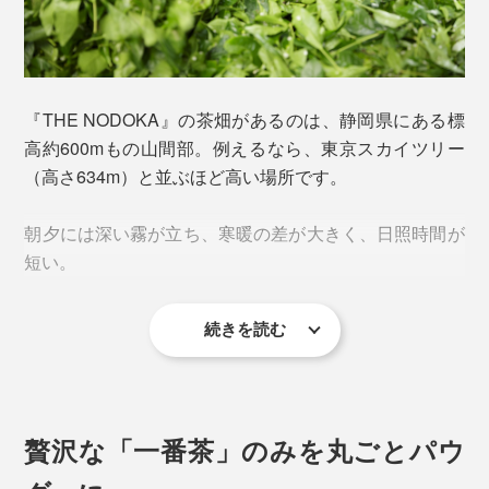
『THE NODOKA』の茶畑があるのは、静岡県にある標
高約600mもの山間部。例えるなら、東京スカイツリー
（高さ634m）と並ぶほど高い場所です。
写真は「
特選抹茶
」
朝夕には深い霧が立ち、寒暖の差が大きく、日照時間が
土壌の管理と栽培が極めて難しい無農薬有機の茶畑で、
短い。
真心をこめて丁寧に育てられた『THE NODOKA』の一
番茶は、まさに“いっぷく”に相応しいお茶。
続きを読む
保存料・着色料などは一切使用せず、完全無農薬の自然
栽培です。
贅沢な「一番茶」のみを丸ごとパウ
その希少な新茶だけが引き出せる、茶葉本来の甘味・旨
味・渋味のまろやかな調和と栄養成分を、丸ごといただ