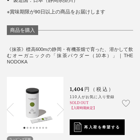
※賞味期限が90日以上の商品をお届けします
商品を購入
写真は旧パッケージです
まずは、特選抹茶そのままのうまみと香りを堪能してい
《抹茶》標高600mの静岡・有機茶畑で育った、溶かして飲
ただきたいですが、抹茶ラテといった贅沢アレンジもぜ
むオーガニックの「抹茶パウダー（10本）」｜THE
ひ！
NODOKA
写真は『THE NODOKA』創業者の洪 秀日氏
飲みたい分だけグラスに注いで、急須のようにも使えま
仕事で疲れて帰宅したある日のこと、現地のスーパーで
あらかじめ少量のお湯や水で「濃縮液」をつくってから
す。
買った「Japanese Tea」とラベリングされた緑茶を飲
ミルクに注ぐのがポイントです。
1,404
円（税込）
み、洪氏は驚きました。
マグカップや湯呑み、グラスの中でお茶をつくるなら、
110人がお気に入り登録
ホットなら、30〜50mlのお湯で抹茶パウダー1包と砂糖
SOLD OUT
はじめは少しの水またはお湯で日本茶パウダーをよく混
日本で慣れ親しんだ日本茶とは、まったく異なる味。調
【入荷時期未定】
（お好みで）をよく混ぜてから、スチームミルクを注い
ぜて溶かしてあげると、ダマになりにくいです。
べてみると、海外で購入可能な“日本茶”のほとんどが日
でください。
本産ではなかったのです。
再入荷を希望する
アイスなら、60mlの水と抹茶パウダー1包をよく混ぜて
ラッピング可能