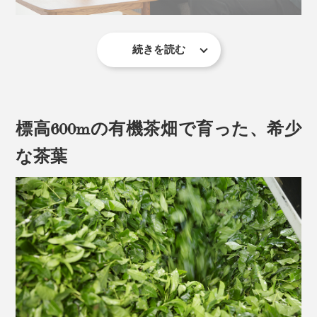
続きを読む
写真は「
特選抹茶
」
茶道の世界では一杯のお茶を「いっぷく（一服）」と言
いますが、一説によれば、この言葉には心身にすべて受
標高600mの有機茶畑で育った、希少
け入れるという意味もあるそう。
な茶葉
「いっぷくどうぞ。」の言葉には、心と体に染みこませ
るように茶を味わい、くつろいでほしい、という真心が
こめられているのだとか。