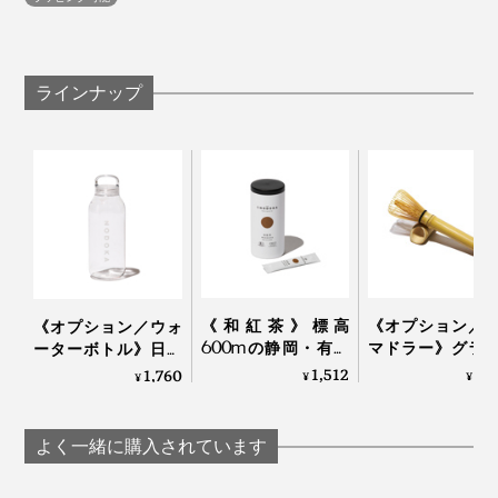
溶き、シロップ（お好みで）と氷を入れた牛乳に注げば
OK。ミルクで割っても、抹茶の香りが引き立っておい
しい。
ラインナップ
写真は旧パッケージです
カレーやパスタなど、食文化は自由にローカライズされ
別売りの「
茶筅マドラー
」なら軸（柄）が長いから、グ
《和紅茶》標高
《オプション／
《オプション／ウォ
るものだけど、日本の茶葉を使わない“日本茶”というの
ラスやマグカップで抹茶をたてるようにしっかり混ぜら
600mの静岡・有機
マドラー》グラ
ーターボトル》日本
は、なんだかもどかしい。
れて重宝します。
茶畑で育った、溶か
マグカップで、
茶パウダーと水を入
1,512
2,
1,760
¥
¥
¥
して飲む「オーガニ
にお茶をたてら
れて振るだけですぐ
ック和紅茶パウダー
柄の長い「茶筅
飲める、耐熱温度80
おまけに海外では、日本茶がスーパーフードとして注目
（10本入り）」｜
付き）」｜TH
度の
よく一緒に購入されています
を集めていたのです。
THE NODOKA
NODOKA
「NODOKA×KINTO
コラボボトル