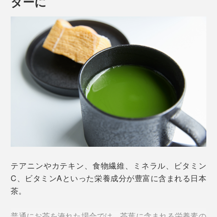
ダーに
けるよう粉末に。
そこは、無農薬有機でおいしい茶葉を栽培するための条
件と自然に恵まれた環境です。
農薬・化学肥料を一切使用しない『THE NODOKA』の
お茶は、国内でわずか3％しか認められていない
JAS（日本）、USDA（アメリカ）有機認証をともに取
得している希少な茶葉。
テアニンやカテキン、食物繊維、ミネラル、ビタミン
C、ビタミンAといった栄養成分が豊富に含まれる日本
茶。
写真の「
ウォーターボトル
」は別売りです
水やお湯にさっと溶けて、香りも喉ごしもいい。
普通にお茶を淹れた場合では、茶葉に含まれる栄養素の