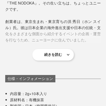
害虫が見つかれば人の手で一匹一匹取り除き、雑草の手
『THE NODOKA』。その生い立ちは、ちょっとユニー
遮光状態で栽培されるてん茶を原料とする抹茶は緑の濃
入れも手作業というのだから、どれほど手間ひまかけて
クです。
い新芽に成長します。日が当たらない分、渋み成分カテ
育てられているのかがわかります。
キンの含有量が少なく、ビタミンCや食物繊維、旨み成
創業者は、東京生まれ・東京育ちの洪 秀日（ホン スイ
分テのアニンが豊富。
ル）氏。彼は日本企業の海外進出支援や日本の伝統・文
化をさまざまな側面から紹介するイベントの企画・運営
淹れ方にもよりますが、抹茶はコーヒーよりもカフェイ
を行なうため、ニューヨークに住んでいました。
ン量が多いので、朝の目覚めの一杯として、 仕事に集
中したい時におすすめです。
カフェイン：★★★
続きを読む
これが一番簡単で、すぐに溶けてくれます。そのまま飲
仕様・インフォメーション
めて、バッグに入れて持ち歩きできて便利。
内容量：2g×10本入り
原材料名：有機抹茶
製造国：日本（静岡県掛川）