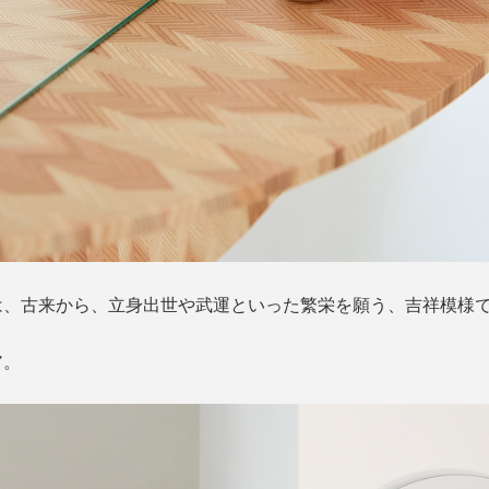
は、古来から、立身出世や武運といった繁栄を願う、吉祥模様
ア。