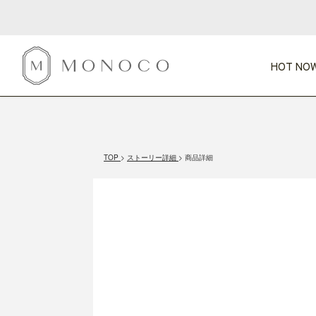
HOT NOW
新商品
CATEGORY
PRICE
SCENE
HOT NOW!
GIFTS
インテリア
1,000円未満
1,000円 
TOP
ストーリー詳細
商品詳細
今週のT
カテゴリから探す
価格から探す
シーンから探す
すべて
すべて
特別な贈りもの
家具
すべての
会話が弾む
収納
特集一
気のきく手土産
照明
毎日使ってね
インテリア雑貨
おまと
ベランダ・庭
アウト
インテリア／そ