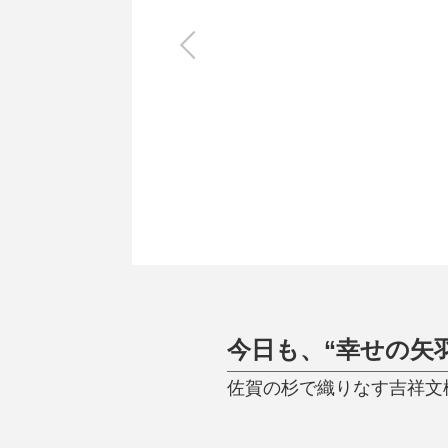
キッチン
すべて
調理家電
調理器具
食器
タオル・ふきん
キッチン雑貨
今日も、“幸せの矢
佐賀の杉で織りなす吉祥文