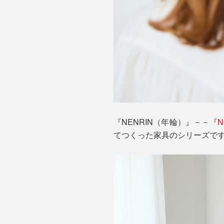
『NENRIN（年輪）』－－『
N
てつくった家具のシリーズで