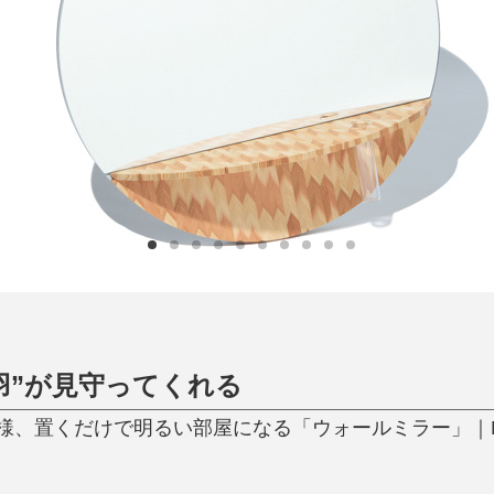
日用品
健康・美容
すべて
すべて
ひんやり今治タオル、生き返る〜
掃除・洗濯
肌・髪ケア
タオル
バスグッズ
スリッパ
ひんやりグッズ
防災用品
あったかグッズ
水筒
健康グッズ
日用品／その他
オーラルケア
羽”が見守ってくれる
様、置くだけで明るい部屋になる「ウォールミラー」｜NE