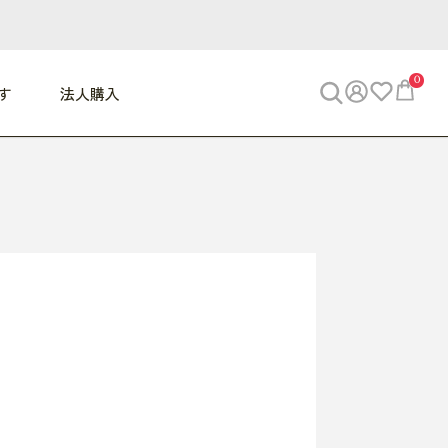
0
す
法人購入
WORK
ビジネス
ENJOY
寝具
10,000円 - 30,000円
30,000円以上
べて
すべて
すべて
すべて
らめきデスク
PC・スマホ関連
お出かけスパイス
敷き寝具
っと一息ふぅ
椅子・クッション
思い出トラベル
掛け寝具
っぱり清潔感
収納
外で過ごすって最高
パジャマ
事へGO
ビジネス／小物
好き・・にどっぷり
枕・小物