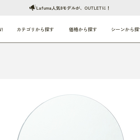
Lafuma人気8モデルが、OUTLETに！
!
カテゴリから探す
価格から探す
シーンから探
つめた〜い夏、どうぞ！
HEALTHY
家電
HOME
ファッション
- 3,000円
3,000円 - 5,000円
5,000円 - 10,000円
OP10
すべて
すべて
すべて
すべて
す
朝までぐっすり
リビング家電
居心地のいい空間
服
ひ
商品 (新着順)
本気で休む
キッチン家電
家事ルンルン
バッグ
ほ
覧
いつも清潔
美容・健康家電
食いしん坊クラブ
靴・靴下
や
じぶんメンテナンス
オーディオ家電
料理と団らん
レイングッズ
仕
め割引
おうちエクササイズ
ファッション／小物
レット
の他