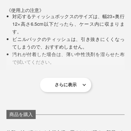
やテーブルを買ったお客さんの顔を知りません。
《使用上の注意》
対応するティッシュボックスのサイズは、幅23×奥行
そして、この地域に木工所は多いけれど、おたがい、何
12×高さ6.5cm以下だったら、ケース内に収まりま
をつくっているかを知りません。それがずっと普通でし
す。
た。
ビニルパックのティッシュは、引き抜きにくくなっ
てしまうので、おすすめしません。
でも、やっぱり、自分たちの仕事を、まわりに知っても
汚れが付着した場合は、薄い中性洗剤を湿らせた布
らいたいし、買ってくれた人の顔や声を知りたい」
で拭いてください。
シンナー・ベンジン・アルコール等は表面の仕上げ
その思いから、自社でのものづくりをスタート。2008
を傷めますので使わないでください。
年、いまMONOCOでも人気を集めている
さらに表示
『
M.SCOOP
』から始まり、2018年に、『NENRIN』が
《商品仕様》
誕生しました。
幸せを祈って、つくり込まれた『NENRIN』の家具た
サイズ：（約）幅27×奥行14.7×高さ5cm（ティッシ
鏡だけだったら、これほど目がひかれることはないと思
ち。
ュボックスを入れていない状態）
います。ていねいに組み上げられた寄せ木だけが持つ、
重さ：約540g
輝くような魅力を、あらためて感じられる体験でした。
商品を購入
あなたの大事な空間に、置いてください。
材質：スギ
輝きといっても、光っているわけではないのに、
※表面処理は木肌塗仕上げ