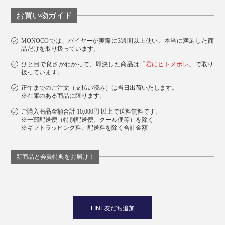
お買い物ガイド
1日1日を気持ちよく暮らせるように──幸せを祈る
MONOCOでは、バイヤーが実際に3週間以上使い、本当に満足した商
『NENRIN』が、あなたの大切な空間をととのえてくれ
品だけを取り扱っています。
ます。
ひと目で良さがわかって、即決した商品は「
君にヒトメボレ
」で取り
扱っています。
正午までのご注文（支払い済み）は当日出荷いたします。
※在庫のある商品に限ります。
ご購入商品金額合計 10,000円 以上で送料無料です。
※一部配送便（特別配送便、クール便等）を除く
※ギフトラッピング料、配送料を除く合計金額
新商品と会員特典をお届け！
LINE友だち追加