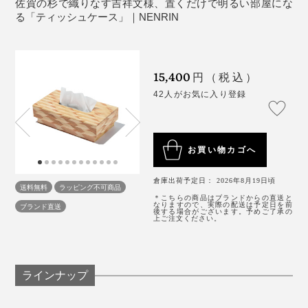
佐賀の杉で織りなす吉祥文様、置くだけで明るい部屋にな
製造国：日本
『NENRIN』のテーブルスツールも、ティッシュケース
る「ティッシュケース」｜NENRIN
も、置いた空間が、グッと明るく引き立ってみえるから
不思議です。
15,400
円（税込）
42人がお気に入り登録
お買い物カゴへ
倉庫出荷予定日： 2026年8月19日頃
送料無料
ラッピング不可商品
＊こちらの商品はブランドからの直送と
なりますので、実際の配送は予定日を前
ブランド直送
後する場合がございます。予めご了承の
上ご注文ください。
「2015年、パリの展示会に出展した時、海外のバイヤ
ラインナップ
リビング、寝室、ダイニング、玄関、書斎……どこに置
ーから問われて、衝撃を受けました。
いても、部屋が明るく、いい雰囲気に感じられました。