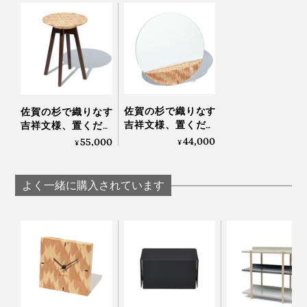
なぜ、日本の木でつくらないの？
シンプルな「無垢」はもちろん、「矢絣」も、魚の骨を
日本には、木がないの？
開いた「ヘリンボーン」柄に似ているせいか、どちらも
和洋を問わず、あらゆるインテリアにもなじみます。
日本の木工は、アメリカ産を始め、価格も量も質も安定
している外材を使うことが当たり前でした。
「部屋を変えたい」「気分を一新したい」という人に、
佐賀の杉で織りなす
佐賀の杉で織りなす
おすすめです。
でも、なぜ、わざわざアメリカの木を輸入して、日本で
吉祥文様、置くだけ
吉祥文様、置くだけ
で明るい部屋になる
で明るい部屋になる
44,000
55,000
つくった製品を、パリへ持ってきているのか。
¥
¥
「ウォールミラー」
「テーブルスツー
｜NENRIN
ル」｜NENRIN
もう一度、自分のものづくりを、問い直すきっかけにな
よく一緒に購入されています
りました」
その答えが、地元・佐賀の杉でつくった『NENRIN』シ
リーズです。