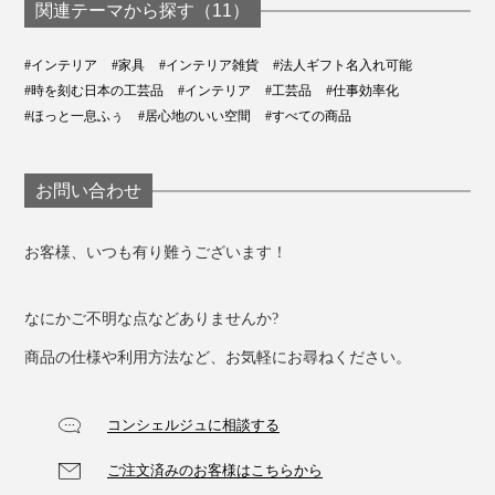
関連テーマから探す（11）
市販のティッシュケースは、無地のもの、目立たないも
のが多いので、こんな総柄のケースは、めずらしいと思
#インテリア
#家具
#インテリア雑貨
#法人ギフト名入れ可能
います。
#時を刻む日本の工芸品
#インテリア
#工芸品
#仕事効率化
#ほっと一息ふぅ
#居心地のいい空間
#すべての商品
お問い合わせ
お客様、いつも有り難うございます！
なにかご不明な点などありませんか?
商品の仕様や利用方法など、お気軽にお尋ねください。
コンシェルジュに相談する
ご注文済みのお客様はこちらから