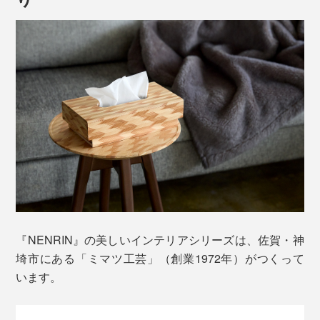
ドレッサーや洗面所に置けば、ホテルライクな空間ので
きあがり。
杉本来の色合いである、赤い芯材と白い辺材のグラデー
ションを、職人たちが、巧みに組み上げた「矢羽」の模
『NENRIN』の美しいインテリアシリーズは、佐賀・神
キッチン、ワークスペース、ベッドサイド……どこに置
様は、なんとも美しい。
埼市にある「ミマツ工芸」（創業1972年）がつくって
いても、空間がひきたって見えます。
います。
杉の濃い色の芯材と、白い辺材のコントラストは、空間
を明るく感じさせてくれます。