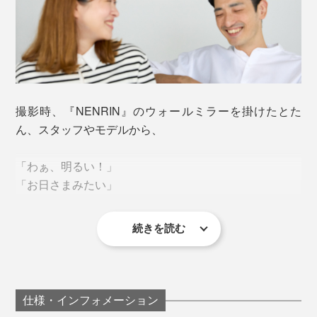
とを払うための、縁起のよい模様とされています。
撮影時、『NENRIN』のウォールミラーを掛けたとた
ん、スタッフやモデルから、
「わぁ、明るい！」
『NENRIN』の「ウォールミラー」や「テーブルスツー
「お日さまみたい」
ル」といっしょに置いてもステキです。
続きを読む
「なんか、ありがたい感じがするね（笑）」
そんな微細な柄を、杉の天然の色合いだけで、みごとに
組み上げた、美しい寄せ木模様。
ミマツ工芸の2代目社長、實松英樹（さねまつ・ひでき）さん
次々と、歓声があがりました。「矢絣」模様の美しさ、
コントラストの効いた明るさに、思わず、目を奪われて
仕様・インフォメーション
「家具のパーツは売れていたけれど、私たちは、タンス
思わず、何度も眺めたり、触れたくなります。
しまうのです。