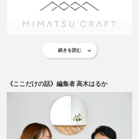
続きを読む
この地域は、昔から木工が盛んで、ミマツ工芸も、婚礼
用のタンスやテーブルといった、家具のパーツを専門
に、ずっとつくってきました。
対応するティッシュボックスのサイズは、幅23×奥行
《ここだけの話》編集者 高木はるか
ミマツ工芸の2代目社長、實松英樹（さねまつ・ひで
12×高さ6.5cm以下だったら、ケース内に収まります。
き）さんは、職人として、腕を磨いていましたが、ある
矢羽を表した「矢絣」の模様は、古来から、立身出世や
思いを抱えていました。
武運といった繁栄を願う、吉祥模様です。
弓矢についている羽がモチーフなので、強さや勝負に勝
つことを願ったり、正月の破魔矢のように、よくないこ