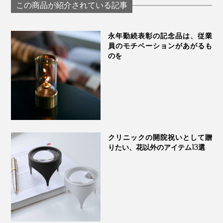
ム」｜TOMIE
りに包まれる天
この商品が紹介されている記事
つかってからも、いまの矢羽柄にたどり着くまでに、矢
ロマのミストス
羽の幅や角度を、何度も試行錯誤して、やっとできあが
ー｜GREEN NATI
life
りました」（實松さん）
永年勤続表彰の記念品は、従業
員のモチベーションがあがるも
のを
クリニックの開院祝いとして贈
りたい、花以外のアイテム13選
こうして、幸せを祈る『NENRIN』シリーズは、新しい
暮しを始めたい人たちへ人気に。結婚祝いや開店祝い、