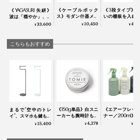
《ケーブルボック
《3段タイプ》
《YAGASURI 矢絣》
ス》モダン什器メー
いの棚板を入れ
波は「穏やか」、矢
カーが作ったスチー
るたびに、新鮮
羽は「繁栄」を願っ
10,450
47,
33,600
¥
¥
¥
「無垢」のウォールミラーと、「矢絣」のテーブルスツールを置いたリビング
ル製ケーブルボック
間づくりができ
て…佐賀産の杉で組み
ス｜KIT キット
「シェルフ」
上げた「壁掛け／置
新しい仕事、新生活を始める、大切な人への贈り物に
DUENDE Marge She
き時計」｜NENRIN
こちらもおすすめ
CLOCK
も、ぜひどうぞ。
ティッシュケースと、同じ矢絣柄の『NENRIN CLOCK』
外材が中心だった業界で、木目や色、乾燥具合、加工の
《150g単品》白スニ
《エアーフレッ
まるで“空中のトレ
精度といった、質のそろった国産材、しかも、県内産を
ーカーも腕時計もフ
ナー／200ml》
イ”、スマホも鍵もノ
探すのは、簡単ではありませんでした。
ローリングもピッカ
成分配合で気に
ールックで置ける｜
4,278
1,
15,400
¥
¥
¥
ピカ。みんなが夢中
ニオイを瞬間リ
DUENDE TILL
になる「お掃除バー
ト、「緑の国」
「探しては切って、探しては切ってのくり返し。木が見