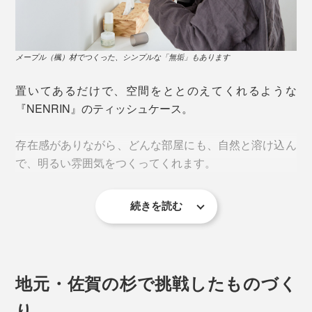
メープル（楓）材でつくった、シンプルな「無垢」もあります
置いてあるだけで、空間をととのえてくれるような
『NENRIN』のティッシュケース。
存在感がありながら、どんな部屋にも、自然と溶け込ん
で、明るい雰囲気をつくってくれます。
続きを読む
部屋が明るい印象になる『NENRIN』の家具たち。壁に掛けたウォールミラー
と、ソファ脇のテーブルスツール、ティッシュケース
リビングやソファ脇のコーヒーテーブルに。置いてある
だけで、まるで、オブジェのよう。
杉の木は、年輪の真ん中周辺（芯材）は赤く、周り（辺
材）は白い特徴があります。
地元・佐賀の杉で挑戦したものづく
り