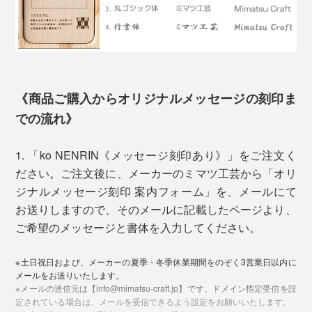
「ko NENRIN」の模様は、古来から縁起がいいとされ
る「吉祥文様」。「波紋」と「縞」の2種類です。
《商品ご購入からオリジナルメッセージの刻印ま
での流れ》
1. 「ko NENRIN《メッセージ刻印あり》」をご注文く
ミマツ工芸の2代目社長、實松英樹（さねまつ・ひでき）さん
ださい。ご注文後に、メーカーのミマツ工芸から「オリ
ジナルメッセージ刻印 案内フォーム」を、メールにて
「家具のパーツは売れていたけれど、私たちは、タンス
お送りしますので、そのメールに記載したページより、
やテーブルを買ったお客さんの顔を知りません。
ご希望のメッセージと書体を入力してください。
写真左は「
ko NENRIN 波紋
」、右は「ko NENRIN 縞」
そして、この地域に木工所は多いけれど、おたがい、何
※土日祝日および、メーカーの夏季・冬季休業期間をのぞく3営業日以内に
をつくっているかを知りません。それがずっと普通でし
贈る相手を想って、模様にこめられた願いから選べま
メールをお送りいたします。
た。
※メールの送信元は【info@mimatsu-craft.jp】です。ドメイン指定受信を設
す。
定されている場合は、メールを受信できるよう設定をお願いいたします。