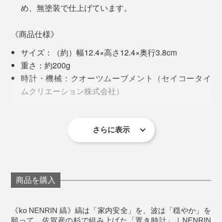
もう一度、自分のものづくりを、問い直すきっかけにな
め、無塗装で仕上げています。
りました」
最初は、丸太を切ったままだった「年輪時計」が、20年
経って、これほど洗練された『NENRIN CLOCK』に生
《商品仕様》
その答えが、2018年、地元・佐賀の杉でつくった
まれ変わるとは！
サイズ：（約）幅12.4×高さ12.4×奥行3.8cm
『NENRIN』シリーズです。
重さ：約200g
時計・機械：クオーツムーブメント（セイコータイ
ムクリエーション株式会社）
電源：単3電池1本（付属）
材質：国産杉（無塗装）
製造国：日本
さらに表示
裏面プレートのオリジナルメッセージ例。プレート下部には、吉祥文様の解説入
※本品は木目の具合で、サイズに数ミリ単位で個体差が
り
出ることがありますので、ご了承ください
想いのこもった「ko NENRIN」の時計。目をひくデザ
商品を購入
インながら、リビング、寝室、ダイニング、和室……ど
んな空間にも、自然と溶け込みます。
写真は「
ko NENRIN 波紋
」
《ko NENRIN 縞》縞は「家内安全」を、波は「穏やか」を
願って…佐賀産の杉で組み上げた「置き時計」｜NENRIN