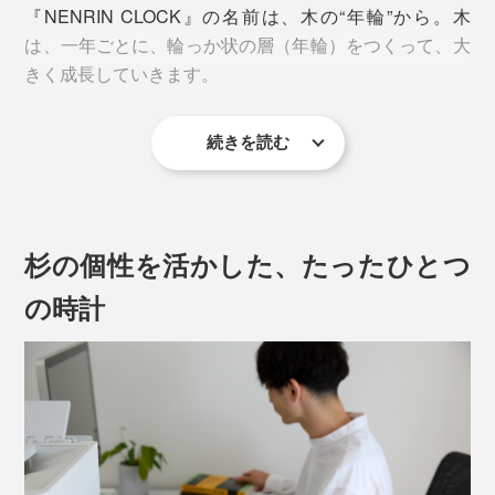
『NENRIN CLOCK』の名前は、木の“年輪”から。木
は、一年ごとに、輪っか状の層（年輪）をつくって、大
きく成長していきます。
続きを読む
それぞれの木が、一年にひとつ、輪を刻んできた美しい
年輪は、楽しい時も、大変な時も、一日一日を歩んでき
た、私たちの人生のよう。
杉の個性を活かした、たったひとつ
あなたの大切な人が歩んできた“これまで”を讃えて、“こ
の時計
れから”の幸せを願う贈り物に、『NENRIN CLOCK』
は、きっとふさわしいでしょう。
デスクやベッドサイドに置きやすいサイズの置き時計、
「ko NENRIN」が、新たに登場です。