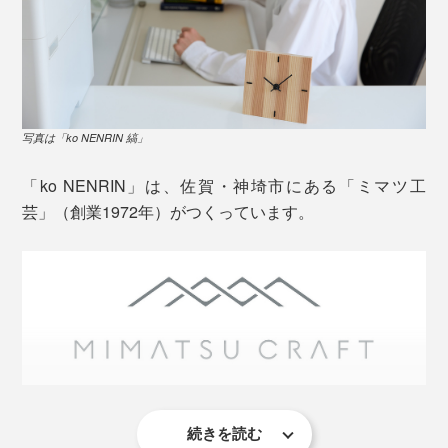
写真は「ko NENRIN 縞」
「ko NENRIN」は、佐賀・神埼市にある「ミマツ工
芸」（創業1972年）がつくっています。
写真は「
ko NENRIN 波紋
」
『NENRIN』の家具シリーズや、『M.SCOOP』でおな
じみのミマツ工芸が、地元・佐賀で採れた樹齢30～50
年の杉を、選び抜いてつくっています。
杉の木は、年輪の真ん中周辺（芯材）は赤く、周り（辺
続きを読む