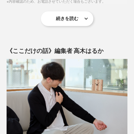
※内容確認のため、お電話させていただく場合もございます。
でも、やっぱり、自分たちの仕事を、まわりに知っても
本品「ko NENRIN 縞」は、太い線と細い線がくり返さ
らいたいし、買ってくれた人の顔や声を知りたい」
れるデザイン。
続きを読む
その思いから、自社でのものづくりをスタート。1998
2. フォーム入力後、再度メールにて、文字とレイアウト
太い線＝親、細い線＝子と見立てて、子どもたちの繁栄
年、最初の商品は、丸太を切った断面を、そのまま活か
のご確認をさせていただきますので必ずご返信くださ
や、親を大事に想う気持ちといった、家内安全・家内繁
した「年輪時計」でした。
い。文字・レイアウトは修正も可能です。ただ、レイア
盛の願いが込められた、古来からの吉祥文様「親子縞」
《ここだけの話》編集者 高木はるか
ウト確定後はキャンセル・変更はできません。
「孝行縞」を表しています。
3. レイアウト確定後、製作に入ります。発送までの目安
は、約2週間ですが、正式なお届け日時は、メールにて
お知らせ致します。