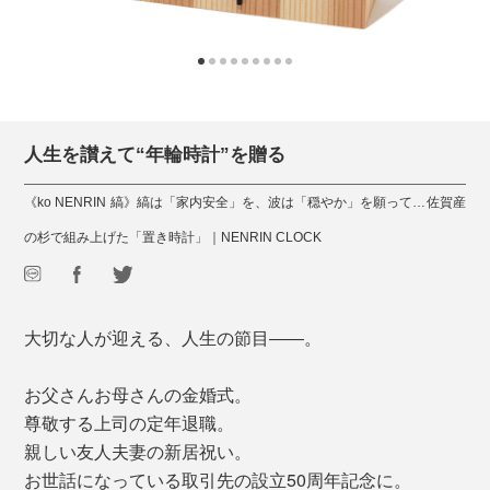
人生を讃えて“年輪時計”を贈る
《ko NENRIN 縞》縞は「家内安全」を、波は「穏やか」を願って…佐賀産
の杉で組み上げた「置き時計」｜NENRIN CLOCK
大切な人が迎える、人生の節目――。
お父さんお母さんの金婚式。
尊敬する上司の定年退職。
親しい友人夫妻の新居祝い。
お世話になっている取引先の設立50周年記念に。