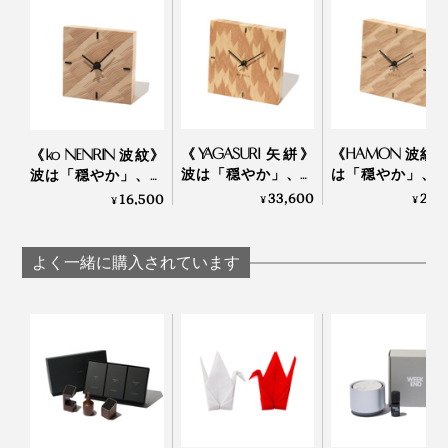
《YAGASURI 矢絣》
《HAMON 波紋
《ko NENRIN 波紋》
波は「穏やか」、矢
は「穏やか」、
波は「穏やか」、縞
羽は「繁栄」を願っ
は「繁栄」を願っ
は「家内安全」を願
33,600
26,
16,500
¥
¥
¥
て…佐賀産の杉で組み
佐賀産の杉で組
って…佐賀産の杉で組
上げた「壁掛け／置
げた「壁掛け／
み上げた「置き時
写真上は『NENRIN CLOCK』の「
YAGASURI（矢絣）
」。同じ矢絣柄で
大切な人への贈り物にふさわしい『NENRIN CLOCK』は、すべてギフトボックス
き時計」｜NENRIN
時計」｜NENR
計」｜NENRIN
よく一緒に購入されています
『NENRIN』シリーズの
ティッシュケース
もある
入りです。写真は、「ko NENRIN 縞」
CLOCK
CLOCK
CLOCK
それから、もう一つ、お気に入りポイントは「香り」。
「私たちの人生が、一人ひとり違うように、杉の木もさ
時計を手にすると、木のよい香りがフワッと漂うので、
まざまです。切ってみると、例えば、真ん中の芯材は、
ぜひこの香りも楽しんでください。
赤みがかったものから、茶色、黒っぽいものまであった
り、色もサイズもバラバラ。
でも、それは1本1本すべてが、それぞれの一生を生き抜