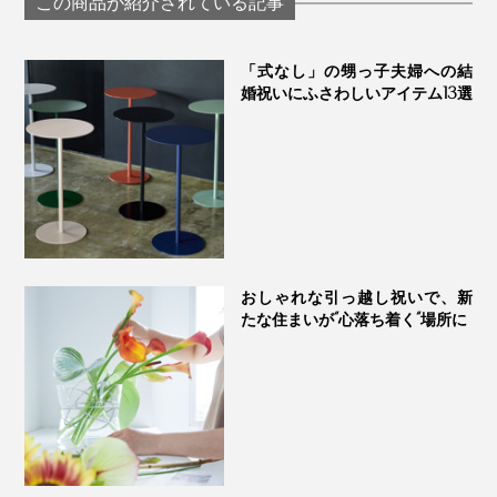
この商品が紹介されている記事
裏面プレートには、ギフトを贈る相手へ、想いが伝わる吉祥文様の解説を
「式なし」の甥っ子夫婦への結
この世にひとつだけの『NENRIN CLOCK』、あなたの
婚祝いにふさわしいアイテム13選
大切な人の節目に、ぜひ贈ってください。
おしゃれな引っ越し祝いで、新
たな住まいが“心落ち着く“場所に