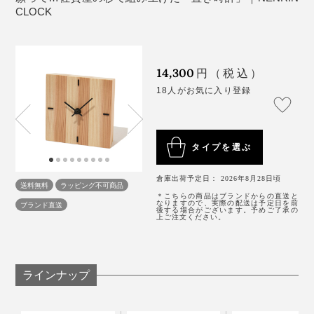
「ko NENRIN 縞」は、タテ・ヨコ約12.4cmの正方形
杉が育ってきた歴史に、「年輪時計」から『NENRIN
CLOCK
で、デスクやベッドサイドに置きやすいサイズです。
写真は『NENRIN』の
ティッシュケース
と、『NENRIN CLOCK』の
CLOCK』へ育った歴史も重なって、これが時計である
「
YAGASURI（矢絣）
」。
ことの意義を、あらためて感じました。まさに、節目に
贈りたいギフトです。
外材が中心だった業界で、木目や色、乾燥具合、加工の
14,300
円（税込）
精度といった、質のそろった国産材、しかも、県内産を
18人がお気に入り登録
木目のそろった美しさは、まるで、小さな絵画のよう。
探すのは、簡単ではありませんでした。
リビングのコーナーや、ベッドサイド、玄関、ダイニン
「探しては切って、探しては切ってのくり返し。木が見
タイプを選ぶ
グ、いろんな場所に置いてみましたが、どこでも品のよ
つかってからも、いまの『NENRIN』シリーズの伝統柄
いアクセントになって、空間が引き立ちました。
にたどり着くまでに、幅や角度を、何度も試行錯誤し
倉庫出荷予定日： 2026年8月28日頃
送料無料
ラッピング不可商品
て、やっとできあがりました」（實松さん）
＊こちらの商品はブランドからの直送と
なりますので、実際の配送は予定日を前
ブランド直送
1分単位の正確な時間は読みとれませんが（笑）、イン
後する場合がございます。予めご了承の
上ご注文ください。
テリアとして、目も心も楽しめる時計です。
幸せを祈る『NENRIN CLOCK』は、家族や親しい友
写真は「ko NENRIN 縞」
人、会社や長年の取引先といった、大切な人たちへの贈
り物に、選ばれ続けています。
ラインナップ