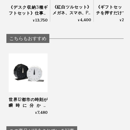
いてきた証で、私たち一人ひとりの人生と同じなので、
《紅白ツルセット》
《ギフトセット
《デスク収納3種ギ
メガネ、スマホ、PC
チを押すだけで
フトセット》仕事の
大事にしたい。
画面をピカピカにす
かにスイッチO
道具を整理整頓！木
4,400
24,
13,750
¥
¥
¥
る、形状記憶の“布オ
水なし・コード
の温かみにデスク
だから、それぞれの杉の個性を活かすために、ひとつの
リガミ”｜Peti Peto プ
で使える「アロ
も、心も、ととのう
チペット
ィフューザー本
時計は、1本の木から、すべてつくり上げるようにして
｜M.SCOOP
こちらもおすすめ
エッセンシャル
います」（實松さん）
ル」｜WEEK EN
AROMA DIFFUSER 
世界12都市の時刻が
瞬時に分かる
「World Clock」|
7,480
¥
MASAFUMI ISHIKAWA
.Design