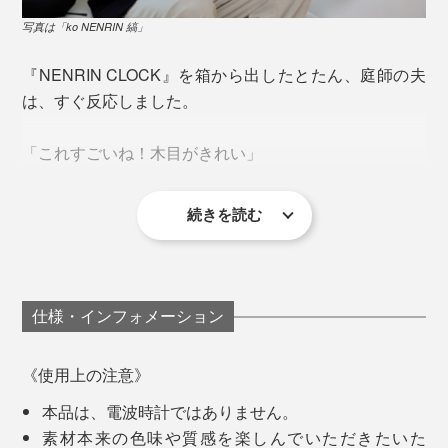
「年輪時計」から20年後にできた「ko NENRIN」
写真は「ko NENRIN 縞」
写真は「ko NENRIN 縞」
続いて、人気の『M.SCOOP』シリーズを始めとする、
『NENRIN CLOCK』を箱から出したとたん、庭師の夫
木工商品をつくり出していった實松さんでしたが、
現代なら、還暦や米寿、金婚式や結婚記念のお祝い、敬
は、すぐ反応しました。
老の日の贈り物にも、ぴったりです。
「2015年、パリの展示会に出展した時、海外のバイヤ
「これすごいね！木目がきれい」
ーから問われて、衝撃を受けました。
ご希望の方には、時計裏側のプレートに、無料で60字ま
でのオリジナルメッセージを、こんなふうに刻印できま
なぜ、日本の木でつくらないの？
続きを読む
す（メッセージのお申込み方法は、商品説明下部の《オ
「どうやってつくるんだろう。こんな模様、見たことな
日本には、木がないの？
リジナルメッセージの刻印について》をご覧ください）
い」
日本の木工は、アメリカ産を始め、価格も量も質も安定
「これからも元気なおじいちゃん、おばあちゃんで」
仕事で、木製の柵をつくったりしている夫から、木工の
仕様・インフォメーション
している外材を使うことが当たり前でした。
「お父さん、お母さん、金婚式おめでとうございます
むずかしさは、よく聞きますが、国産材をそろえるだけ
令和〇年〇月〇日 子ども・孫一同」
でも、大変なこと。
でも、なぜ、わざわざアメリカの木を輸入して、日本で
《使用上の注意》
「いつまでも元気で、私たちのことを見守っていてくだ
つくった製品を、パリへ持ってきているのか。
さい」
本品は、電波時計ではありません。
さらに、木目から、ほかにはない、寄せ木の模様を組み
素材本来の色味や質感を楽しんでいただきたいた
上げるなんて、途方もない技術です。