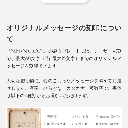
材）は白い特徴があります。
この地域は、昔から木工が盛んで、ミマツ工芸も、婚礼
用のタンスやテーブルといった、家具のパーツを専門
に、ずっとつくってきました。
オリジナルメッセージの刻印につい
ミマツ工芸の2代目社長、實松英樹（さねまつ・ひで
て
き）さんは、職人として、腕を磨いていましたが、ある
『NENRIN CLOCK』の裏面プレートには、レーザー彫刻
思いを抱えていました。
で、最大60文字（1行 最大15文字）までのオリジナルメ
ッセージを刻印できます。
大切な贈り物に、心のこもったメッセージを添えてお届
けします。漢字・ひらがな・カタカナ・英数字で、書体
は以下の4種類からお選びいただけます。
杉本来の色合いである、赤い芯材と白い辺材のグラデー
ションを、職人たちが、巧みに組み上げた模様は、なん
とも美しい。