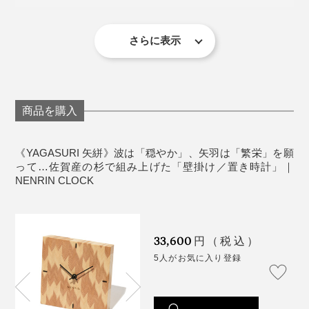
りました」
置き時計として使う場合は、裏面下部の穴に、付属
まれ変わるとは！
の補助脚を矢印に沿って装着すると、安定して置け
その答えが、2018年、地元・佐賀の杉でつくった
ます。
さらに表示
『NENRIN』シリーズです。
《商品仕様》
サイズ：（約）幅17.5×高さ17.5×奥行4cm
重さ：約400g
商品を購入
時計・機械：クオーツムーブメント（セイコータイ
ムクリエーション株式会社）
《YAGASURI 矢絣》波は「穏やか」、矢羽は「繁栄」を願
電源：単3電池1本（付属）
って…佐賀産の杉で組み上げた「壁掛け／置き時計」｜
裏面プレートのオリジナルメッセージ例。プレート下部には、吉祥文様の解説入
材質：国産杉（無塗装）
NENRIN CLOCK
り
製造国：日本
想いのこもった「YAGASURI（矢絣）」の時計。目をひ
写真左は「
HAMON（波紋）
」。写真右は、本品の「YAGASURI（矢絣）」
33,600
くデザインながら、リビング、寝室、ダイニング、和
円（税込）
室……どんな空間にも、自然と溶け込みます。
5人がお気に入り登録
杉が育ってきた歴史に、「年輪時計」から『NENRIN
写真は「
HAMON（波紋）
」
CLOCK』へ育った歴史も重なって、これが時計である
ことの意義を、あらためて感じました。まさに、節目に
外材が中心だった業界で、木目や色、乾燥具合、加工の