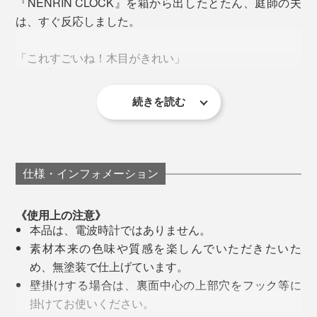
『NENRIN CLOCK』を箱から出したとたん、庭師の夫
は、すぐ反応しました。
続いて、人気の『M.SCOOP』シリーズを始めとする、
実際に、世界的な自動車メーカーの周年記念では、
木工商品をつくり出していった實松さんでしたが、
「YAGASURI（矢絣）」が選ばれて、お客さまと社員
「これすごいね！木目がきれい」
に、計190個が配られたそうです。
「2015年、パリの展示会に出展した時、海外のバイヤ
ーから問われて、衝撃を受けました。
続きを読む
ご希望の方には、時計裏側のプレートに、無料で60字ま
「どうやってつくるんだろう。こんな模様、見たことな
でのオリジナルメッセージを、こんなふうに刻印できま
い」
なぜ、日本の木でつくらないの？
す（メッセージのお申込み方法は、商品説明下部の《オ
日本には、木がないの？
リジナルメッセージの刻印について》をご覧ください）
仕事で、木製の柵をつくったりしている夫から、木工の
仕様・インフォメーション
むずかしさは、よく聞きますが、国産材をそろえるだけ
日本の木工は、アメリカ産を始め、価格も量も質も安定
「祝50周年 株式会社〇〇〇〇 令和6年〇月〇日」
でも、大変なこと。
している外材を使うことが当たり前でした。
《使用上の注意》
「第１回 〇〇受賞記念 〇〇社」
本品は、電波時計ではありません。
「〇〇先生 〇〇大学学長 ご就任おめでとうございま
さらに、木目から、ほかにはない、寄せ木の模様を組み
でも、なぜ、わざわざアメリカの木を輸入して、日本で
素材本来の色味や質感を楽しんでいただきたいた
す！」
上げるなんて、途方もない技術です。
つくった製品を、パリへ持ってきているのか。
め、無塗装で仕上げています。
「祝 〇〇邸 すてきなおうち、遊びにいかせてね」
壁掛けする場合は、裏面中心の上部穴をフック等に
最初は、丸太を切ったままだった「年輪時計」が、20年
もう一度、自分のものづくりを、問い直すきっかけにな
掛けてお使いください。
経って、これほど洗練された『NENRIN CLOCK』に生