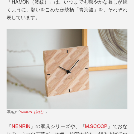
「HAMON（波紋）」は、いつまでも穏やかな暮しが続
くように、願いをこめた伝統柄「青海波」を、それぞれ
表しています。
写真は「
HAMON（波紋）
」
『
NENRIN
』の家具シリーズや、『
M.SCOOP
』でおな
じみ、ミマツ工芸が、地元・佐賀の杉を、組み上げてつ