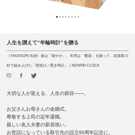
人生を讃えて“年輪時計”を贈る
《YAGASURI 矢絣》波は「穏やか」、矢羽は「繁栄」を願って…佐賀産の
杉で組み上げた「壁掛け／置き時計」｜NENRIN CLOCK
大切な人が迎える、人生の節目――。
お父さんお母さんの金婚式。
尊敬する上司の定年退職。
親しい友人夫妻の新居祝い。
お世話になっている取引先の設立50周年記念に。