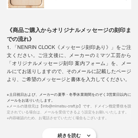
《商品ご購入からオリジナルメッセージの刻印ま
での流れ》
1. 「NENRIN CLOCK《メッセージ刻印あり》」をご注
文ください。ご注文後に、メーカーのミマツ工芸から
ミマツ工芸の2代目社長、實松英樹（さねまつ・ひでき）さん
「オリジナルメッセージ刻印 案内フォーム」を、メー
ルにてお送りしますので、そのメールに記載したページ
「家具のパーツは売れていたけれど、私たちは、タンス
写真左は、本品の「YAGASURI（矢絣）」。写真右は「
HAMON（波紋）
」
より、ご希望のメッセージと書体を入力してください。
やテーブルを買ったお客さんの顔を知りません。
贈る相手を想って、模様にこめられた願いから選べま
※土日祝日および、メーカーの夏季・冬季休業期間をのぞく3営業日以内に
そして、この地域に木工所は多いけれど、おたがい、何
す。
メールをお送りいたします。
をつくっているかを知りません。それがずっと普通でし
※メールの送信元は【info@mimatsu-craft.jp】です。ドメイン指定受信を設
定されている場合は、メールを受信できるよう設定をお願いいたします。
た。
本品「YAGASURI（矢絣）」は、風を切って、矢を的へ
※内容確認のため、お電話させていただく場合もございます。
的中させる「矢羽」がモチーフ。昔から、立身出世や武
でも、やっぱり、自分たちの仕事を、まわりに知っても
運長久を願う縁起柄です。
続きを読む
らいたいし、買ってくれた人の顔や声を知りたい」