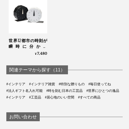
それから、もう一つ、お気に入りポイントは「香り」。
大切な人への贈り物にふさわしい『NENRIN CLOCK』は、すべて写真のギフトボ
時計を手にすると、木のよい香りがフワッと漂うので、
ックス入りです。写真は、本品の「YAGASURI（矢絣）」
ぜひこの香りも楽しんでください。
「私たちの人生が、一人ひとり違うように、杉の木もさ
まざまです。切ってみると、例えば、真ん中の芯材は、
世界12都市の時刻が
置き時計として使う場合は、裏面下部の穴に、付属の補
赤みがかったものから、茶色、黒っぽいものまであった
瞬時に分かる
助脚を矢印に沿って装着すると、安定して置けます。
「World Clock」|
7,480
り、色もサイズもバラバラ。
¥
MASAFUMI ISHIKAWA
.Design
でも、それは1本1本すべてが、それぞれの一生を生き抜
関連テーマから探す（11）
いてきた証で、私たち一人ひとりの人生と同じなので、
大事にしたい。
#インテリア
#インテリア雑貨
#特別な贈りもの
#毎日使ってね
#法人ギフト名入れ可能
#時を刻む日本の工芸品
#世界にひとつの逸品
#インテリア
#工芸品
#居心地のいい空間
#すべての商品
だから、それぞれの杉の個性を活かすために、ひとつの
時計は、1本の木から、すべてつくり上げるようにして
います」（實松さん）
お問い合わせ