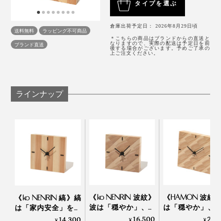
タイプを選ぶ
贈りたいギフトです。
精度といった、質のそろった国産材、しかも、県内産を
探すのは、簡単ではありませんでした。
倉庫出荷予定日： 2026年8月29日頃
送料無料
ラッピング不可商品
木目のそろった美しさは、まるで、小さな絵画のよう。
＊こちらの商品はブランドからの直送と
なりますので、実際の配送は予定日を前
ブランド直送
「探しては切って、探しては切ってのくり返し。木が見
後する場合がございます。予めご了承の
上ご注文ください。
つかってからも、いまの「YAGASURI（矢絣）」や
「HAMON（波紋）」にたどり着くまでに、幅や角度
を、何度も試行錯誤して、やっとできあがりました」
ラインナップ
（實松さん）
写真は、本品の「YAGASURI（矢絣）」
タテ・ヨコ約17.5cmの正方形で、置き時計にも、壁掛
け時計にも、ちょうどいいサイズです。
写真は「
HAMON（波紋）
」
《ko NENRIN 波紋》
《HAMON 波紋
《ko NENRIN 縞》縞
波は「穏やか」、縞
は「穏やか」、
は「家内安全」を、
リビングのコーナーや、ベッドサイド、玄関、ダイニン
は「家内安全」を願
は「繁栄」を願っ
波は「穏やか」を願
16,500
26,
14,300
¥
¥
¥