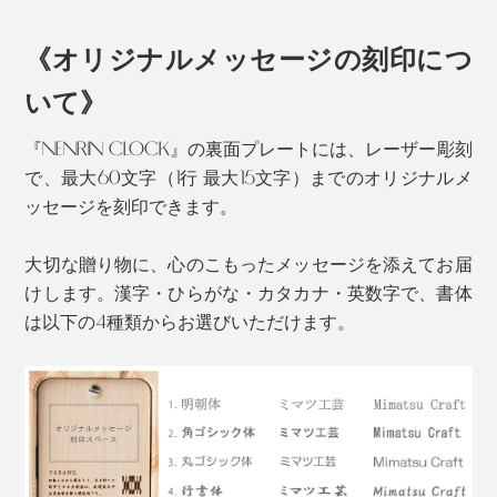
用のタンスやテーブルといった、家具のパーツを専門
に、ずっとつくってきました。
《オリジナルメッセージの刻印につ
ミマツ工芸の2代目社長、實松英樹（さねまつ・ひで
いて》
き）さんは、職人として、腕を磨いていましたが、ある
『NENRIN CLOCK』の裏面プレートには、レーザー彫刻
思いを抱えていました。
で、最大60文字（1行 最大15文字）までのオリジナルメ
ッセージを刻印できます。
杉本来の色合いである、赤い芯材と白い辺材のグラデー
大切な贈り物に、心のこもったメッセージを添えてお届
ションを、職人たちが、巧みに組み上げた模様は、なん
けします。漢字・ひらがな・カタカナ・英数字で、書体
とも美しい。
は以下の4種類からお選びいただけます。
『NENRIN CLOCK』の模様は、古来から縁起がいいと
される「吉祥文様」。「YAGASURI（矢絣）」と
「HAMON（波紋）」の2種類です。