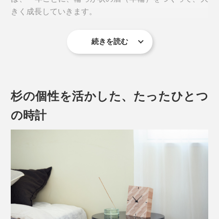
きく成長していきます。
続きを読む
それぞれの木が、一年にひとつ、輪を刻んできた美しい
年輪は、楽しい時も、大変な時も、一日一日を歩んでき
た、私たちの人生のよう。
杉の個性を活かした、たったひとつ
あなたの大切な人が歩んできた“これまで”を讃えて、“こ
の時計
れから”の幸せを願う贈り物に、『NENRIN CLOCK』
は、きっとふさわしいでしょう。