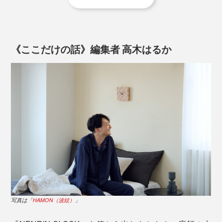
2. フォーム入力後、再度メールにて、文字とレイアウト
のご確認をさせていただきますので必ずご返信くださ
その思いから、自社でのものづくりをスタート。1998
い。文字・レイアウトは修正も可能です。ただ、レイア
年、最初の商品は、丸太を切った断面を、そのまま活か
ウト確定後はキャンセル・変更はできません。
《ここだけの話》編集者 高木はるか
した「年輪時計」でした。
3. レイアウト確定後、製作に入ります。発送までの目安
は、約2週間ですが、正式なお届け日時は、メールにて
お知らせ致します。
写真上は、本品の「YAGASURI（矢絣）」。同じ矢絣柄の
ティッシュケース
もあ
る
写真は「
HAMON（波紋）
」
現代なら、昇進祝い、企業の周年記念、会社やお店の開
「年輪時計」から20年後にできた『NENRIN CLOCK』。写真は、本品の
「YAGASURI（矢絣）」
業・開店や新築祝いに、ぴったりです。