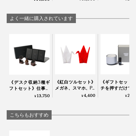
グ、いろんな場所に置いてみましたが、どこでも品のよ
って…佐賀産の杉で組
佐賀産の杉で組
って…佐賀産の杉で組
み上げた「置き時
げた「壁掛け／
み上げた「置き時
いアクセントになって、空間が引き立ちました。
計」｜NENRIN
時計」｜NENR
計」｜NENRIN
よく一緒に購入されています
CLOCK
CLOCK
CLOCK
写真は「
HAMON（波紋）
」
1分単位の正確な時間は読みとれませんが（笑）、イン
テリアとして、目も心も楽しめる時計です。
幸せを祈る『NENRIN CLOCK』は、家族や親しい友
人、会社や長年の取引先といった、大切な人たちへの贈
り物に、選ばれ続けています。
写真は、本品の「YAGASURI（矢絣）」
壁掛けする場合は、裏面中心の上部穴をフック等に掛け
てお使いください。
《紅白ツルセット》
《ギフトセット
《デスク収納3種ギ
メガネ、スマホ、PC
チを押すだけで
フトセット》仕事の
画面をピカピカにす
かにスイッチO
道具を整理整頓！木
4,400
24,
13,750
¥
¥
¥
る、形状記憶の“布オ
水なし・コード
の温かみにデスク
リガミ”｜Peti Peto プ
で使える「アロ
も、心も、ととのう
チペット
ィフューザー本
｜M.SCOOP
こちらもおすすめ
エッセンシャル
ル」｜WEEK EN
AROMA DIFFUSER 
写真は、本品の「YAGASURI（矢絣）」