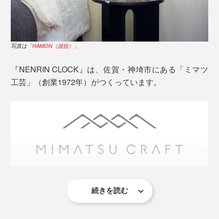
写真は「
HAMON（波紋）
」
『NENRIN CLOCK』は、佐賀・神埼市にある「ミマツ
写真は「
HAMON（波紋）
」
工芸」（創業1972年）がつくっています。
『NENRIN』の家具シリーズや、『M.SCOOP』でおな
じみのミマツ工芸が、地元・佐賀で採れた樹齢30～50
年の杉を、選び抜いてつくっています。
杉の木は、年輪の真ん中周辺（芯材）は赤く、周り（辺
材）は白い特徴があります。
続きを読む
この地域は、昔から木工が盛んで、ミマツ工芸も、婚礼