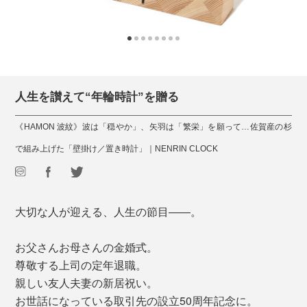
人生を讃えて“年輪時計”を贈る
《HAMON 波紋》波は「穏やか」、矢羽は「繁栄」を願って…佐賀産の杉
で組み上げた「壁掛け／置き時計」｜NENRIN CLOCK
大切な人が迎える、人生の節目――。
お父さんお母さんの金婚式。
尊敬する上司の定年退職。
親しい友人夫妻の新居祝い。
お世話になっている取引先の設立50周年記念に。