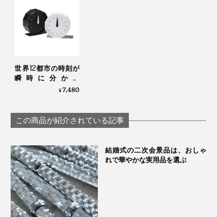
それから、もう一つ、お気に入りポイントは「香り」。
時計を手にすると、木のよい香りがフワッと漂うので、
ぜひこの香りも楽しんでください。
大切な人への贈り物にふさわしい『NENRIN CLOCK』は、すべて写真のギフトボ
ックス入りです。写真は、本品の「HAMON（波紋）」
世界12都市の時刻が
「私たちの人生が、一人ひとり違うように、杉の木もさ
瞬時に分かる
「World Clock」|
7,480
まざまです。切ってみると、例えば、真ん中の芯材は、
¥
MASAFUMI ISHIKAWA
赤みがかったものから、茶色、黒っぽいものまであった
.Design
り、色もサイズもバラバラ。
この商品が紹介されている記事
でも、それは1本1本すべてが、それぞれの一生を生き抜
結婚式の二次会景品は、おしゃ
いてきた証で、私たち一人ひとりの人生と同じなので、
れで華やかな実用品を選ぶ
大事にしたい。
だから、それぞれの杉の個性を活かすために、ひとつの
時計は、1本の木から、すべてつくり上げるようにして