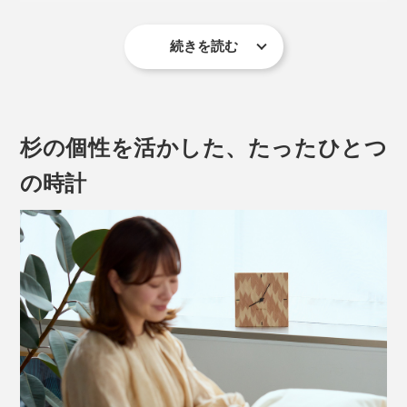
続きを読む
それぞれの木が、一年にひとつ、輪を刻んできた美しい
年輪は、楽しい時も、大変な時も、一日一日を歩んでき
た、私たちの人生のよう。
杉の個性を活かした、たったひとつ
あなたの大切な人が歩んできた“これまで”を讃えて、“こ
の時計
れから”の幸せを願う贈り物に、『NENRIN CLOCK』
は、きっとふさわしいでしょう。