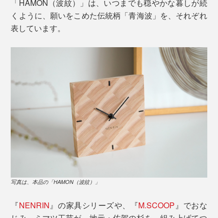
「HAMON（波紋）」は、いつまでも穏やかな暮しが続
くように、願いをこめた伝統柄「青海波」を、それぞれ
表しています。
写真は、本品の「HAMON（波紋）」
『
NENRIN
』の家具シリーズや、『
M.SCOOP
』でおな
じみ、ミマツ工芸が、地元・佐賀の杉を、組み上げてつ