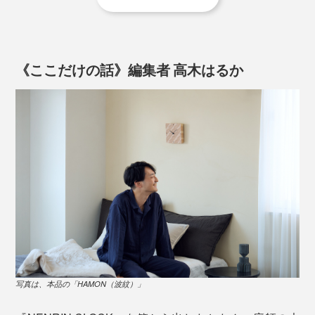
2. フォーム入力後、再度メールにて、文字とレイアウト
のご確認をさせていただきますので必ずご返信くださ
その思いから、自社でのものづくりをスタート。1998
い。文字・レイアウトは修正も可能です。ただ、レイア
年、最初の商品は、丸太を切った断面を、そのまま活か
ウト確定後はキャンセル・変更はできません。
《ここだけの話》編集者 高木はるか
した「年輪時計」でした。
3. レイアウト確定後、製作に入ります。発送までの目安
は、約2週間ですが、正式なお届け日時は、メールにて
お知らせ致します。
写真は、本品の「HAMON（波紋）」
現代なら、還暦や米寿、金婚式や結婚のお祝い、定年退
職祝い、企業の周年記念に、ぴったりです。
写真は、本品の「HAMON（波紋）」
ご希望の方には、時計裏側のプレートに、無料で60字ま
「年輪時計」から20年後にできた『NENRIN CLOCK』。写真は「
YAGASURI（矢
絣）
」
でのオリジナルメッセージを、こんなふうに刻印できま