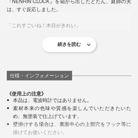
『NENRIN CLOCK』を箱から出したとたん、庭師の夫
す（メッセージのお申込み方法は、商品説明下部の《オ
は、すぐ反応しました。
続いて、人気の『M.SCOOP』シリーズを始めとする、
リジナルメッセージの刻印について》をご覧ください）
木工商品をつくり出していった實松さんでしたが、
「これすごいね！木目がきれい」
「これからも二人なかよく長生きしてね」
「2015年、パリの展示会に出展した時、海外のバイヤ
「長い間お勤めおつかれさまでした。これからも幸せな
ーから問われて、衝撃を受けました。
続きを読む
人生を送ってください」
「どうやってつくるんだろう。こんな模様、見たことな
「結婚おめでとう！末永くお幸せに 〇〇より」
い」
なぜ、日本の木でつくらないの？
「創立100周年 株式会社〇〇〇 令和6年1月吉日」
日本には、木がないの？
仕事で、木製の柵をつくったりしている夫から、木工の
仕様・インフォメーション
むずかしさは、よく聞きますが、国産材をそろえるだけ
日本の木工は、アメリカ産を始め、価格も量も質も安定
でも、大変なこと。
している外材を使うことが当たり前でした。
《使用上の注意》
本品は、電波時計ではありません。
さらに、木目から、ほかにはない、寄せ木の模様を組み
でも、なぜ、わざわざアメリカの木を輸入して、日本で
素材本来の色味や質感を楽しんでいただきたいた
上げるなんて、途方もない技術です。
つくった製品を、パリへ持ってきているのか。
め、無塗装で仕上げています。
壁掛けする場合は、裏面中心の上部穴をフック等に
最初は、丸太を切ったままだった「年輪時計」が、20年
もう一度、自分のものづくりを、問い直すきっかけにな
掛けてお使いください。
経って、これほど洗練された『NENRIN CLOCK』に生