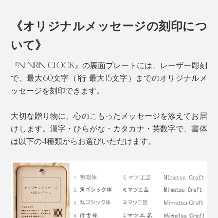
用のタンスやテーブルといった、家具のパーツを専門
に、ずっとつくってきました。
《オリジナルメッセージの刻印につ
ミマツ工芸の2代目社長、實松英樹（さねまつ・ひで
いて》
き）さんは、職人として、腕を磨いていましたが、ある
『NENRIN CLOCK』の裏面プレートには、レーザー彫刻
思いを抱えていました。
で、最大60文字（1行 最大15文字）までのオリジナルメ
ッセージを刻印できます。
杉本来の色合いである、赤い芯材と白い辺材のグラデー
ションを、職人たちが、巧みに組み上げた模様は、なん
大切な贈り物に、心のこもったメッセージを添えてお届
とも美しい。
けします。漢字・ひらがな・カタカナ・英数字で、書体
は以下の4種類からお選びいただけます。
『NENRIN CLOCK』の模様は、古来から縁起がいいと
される「吉祥文様」。「YAGASURI（矢絣）」と
「HAMON（波紋）」の2種類です。