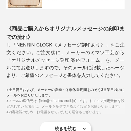
《商品ご購入からオリジナルメッセージの刻印ま
での流れ》
1. 「NENRIN CLOCK《メッセージ刻印あり》」をご注
文ください。ご注文後に、メーカーのミマツ工芸から
ミマツ工芸の2代目社長、實松英樹（さねまつ・ひでき）さん
「オリジナルメッセージ刻印 案内フォーム」を、メー
写真左は「
YAGASURI（矢絣）
」。右は、本品の「HAMON（波紋）」
ルにてお送りしますので、そのメールに記載したページ
「家具のパーツは売れていたけれど、私たちは、タン
より、ご希望のメッセージと書体を入力してください。
スやテーブルを買ったお客さんの顔を知りません。
贈る相手を想って、模様にこめられた願いから選べま
す。
※土日祝日および、メーカーの夏季・冬季休業期間をのぞく3営業日以内に
そして、この地域に木工所は多いけれど、おたがい、何
メールをお送りいたします。
をつくっているかを知りません。それがずっと普通でし
本品「HAMON（波紋）」は、途切れることのない
※メールの送信元は【info@mimatsu-craft.jp】です。ドメイン指定受信を設
定されている場合は、メールを受信できるよう設定をお願いいたします。
た。
「波」がモチーフ。「いつまでも穏やかな暮しが続くよ
※内容確認のため、お電話させていただく場合もございます。
うに」という願いが込められた、古来からの吉祥文様
でも、やっぱり、自分たちの仕事を、まわりに知っても
「青海波」を表しています。
続きを読む
らいたいし、買ってくれた人の顔や声を知りたい」