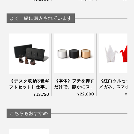
写真は、本品の「HAMON（波紋）」
グ、いろんな場所に置いてみましたが、どこでも品のよ
って…佐賀産の杉で組
て…佐賀産の杉で
って…佐賀産の杉で組
み上げた「置き時
上げた「壁掛け
み上げた「置き時
いアクセントになって、空間が引き立ちました。
壁掛けする場合は、裏面中心の上部穴をフック等に掛け
計」｜NENRIN
き時計」｜NENR
計」｜NENRIN
よく一緒に購入されています
CLOCK
CLOCK
てお使いください。
CLOCK
1分単位の正確な時間は読みとれませんが（笑）、イン
テリアとして、目も心も楽しめる時計です。
写真は「
YAGASURI（矢絣）
」
幸せを祈る『NENRIN CLOCK』は、家族や親しい友
人、会社や長年の取引先といった、大切な人たちへの贈
り物に、選ばれ続けています。
《本体》フチを押す
《紅白ツルセッ
《デスク収納3種ギ
だけで、静かにスイ
メガネ、スマホ、
フトセット》仕事の
ッチON！水なし・
画面をピカピカ
道具を整理整頓！木
22,000
4,
13,750
¥
¥
¥
コードレスで使える
る、形状記憶の“
の温かみにデスク
「アロマディフュー
リガミ”｜Peti Peto
も、心も、ととのう
ザー 2」｜WEEK
チペット
｜M.SCOOP
こちらもおすすめ
END｜AROMA
DIFFUSER 2
置き時計として使う場合は、裏面下部の穴に、付属の補
写真は「
YAGASURI（矢絣）
」
助脚を矢印に沿って装着すると、安定して置けます。