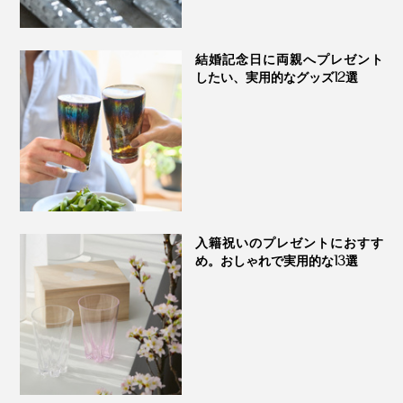
います」（實松さん）
結婚記念日に両親へプレゼント
したい、実用的なグッズ12選
入籍祝いのプレゼントにおすす
め。おしゃれで実用的な13選
裏面プレートには、ギフトを贈る相手へ、想いが伝わる吉祥文様の解説を。本体
右下には、一つひとつ、シリアルナンバーの刻印入り
この世にひとつだけの『NENRIN CLOCK』、あなたの
大切な人の節目に、ぜひ贈ってください。