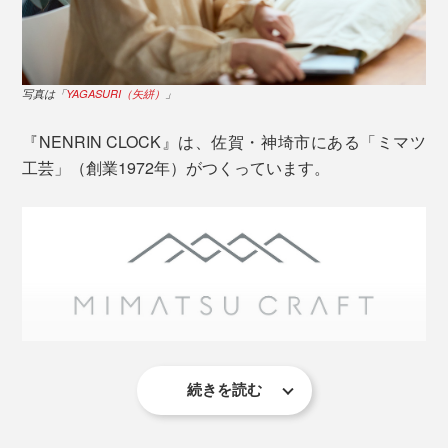
写真は「
YAGASURI（矢絣）
」
写真は、本品の「HAMON（波紋）」
『NENRIN CLOCK』は、佐賀・神埼市にある「ミマツ
『NENRIN』の家具シリーズや、『M.SCOOP』でおな
工芸」（創業1972年）がつくっています。
じみのミマツ工芸が、地元・佐賀で採れた樹齢30～50
年の杉を、選び抜いてつくっています。
杉の木は、年輪の真ん中周辺（芯材）は赤く、周り（辺
材）は白い特徴があります。
続きを読む
この地域は、昔から木工が盛んで、ミマツ工芸も、婚礼