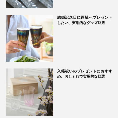
います」（實松さん）
結婚記念日に両親へプレゼント
したい、実用的なグッズ12選
入籍祝いのプレゼントにおすす
め。おしゃれで実用的な13選
裏面プレートには、ギフトを贈る相手へ、想いが伝わる吉祥文様の解説を。本体
右下には、一つひとつ、シリアルナンバーの刻印入り
この世にひとつだけの『NENRIN CLOCK』、あなたの
大切な人の節目に、ぜひ贈ってください。