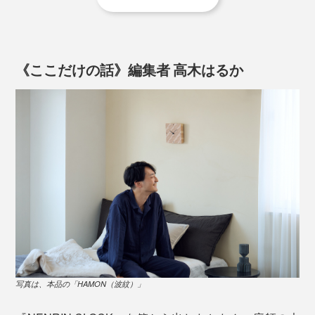
2. フォーム入力後、再度メールにて、文字とレイアウト
のご確認をさせていただきますので必ずご返信くださ
その思いから、自社でのものづくりをスタート。1998
い。文字・レイアウトは修正も可能です。ただ、レイア
年、最初の商品は、丸太を切った断面を、そのまま活か
ウト確定後はキャンセル・変更はできません。
《ここだけの話》編集者 高木はるか
した「年輪時計」でした。
3. レイアウト確定後、製作に入ります。発送までの目安
は、約2週間ですが、正式なお届け日時は、メールにて
お知らせ致します。
写真は、本品の「HAMON（波紋）」
現代なら、還暦や米寿、金婚式や結婚のお祝い、定年退
職祝い、企業の周年記念に、ぴったりです。
写真は、本品の「HAMON（波紋）」
ご希望の方には、時計裏側のプレートに、無料で60字ま
「年輪時計」から20年後にできた『NENRIN CLOCK』。写真は「
YAGASURI（矢
絣）
」
でのオリジナルメッセージを、こんなふうに刻印できま