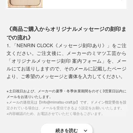
《商品ご購入からオリジナルメッセージの刻印ま
での流れ》
1. 「NENRIN CLOCK《メッセージ刻印あり》」をご注
文ください。ご注文後に、メーカーのミマツ工芸から
ミマツ工芸の2代目社長、實松英樹（さねまつ・ひでき）さん
「オリジナルメッセージ刻印 案内フォーム」を、メー
写真左は「
YAGASURI（矢絣）
」。右は、本品の「HAMON（波紋）」
ルにてお送りしますので、そのメールに記載したページ
「家具のパーツは売れていたけれど、私たちは、タン
より、ご希望のメッセージと書体を入力してください。
スやテーブルを買ったお客さんの顔を知りません。
贈る相手を想って、模様にこめられた願いから選べま
す。
※土日祝日および、メーカーの夏季・冬季休業期間をのぞく3営業日以内に
そして、この地域に木工所は多いけれど、おたがい、何
メールをお送りいたします。
をつくっているかを知りません。それがずっと普通でし
本品「HAMON（波紋）」は、途切れることのない
※メールの送信元は【info@mimatsu-craft.jp】です。ドメイン指定受信を設
定されている場合は、メールを受信できるよう設定をお願いいたします。
た。
「波」がモチーフ。「いつまでも穏やかな暮しが続くよ
※内容確認のため、お電話させていただく場合もございます。
うに」という願いが込められた、古来からの吉祥文様
でも、やっぱり、自分たちの仕事を、まわりに知っても
「青海波」を表しています。
続きを読む
らいたいし、買ってくれた人の顔や声を知りたい」