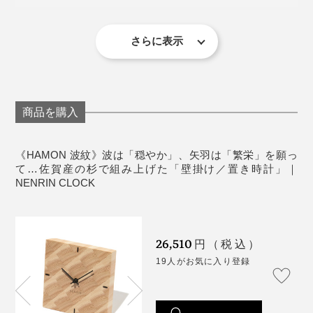
りました」
置き時計として使う場合は、裏面下部の穴に、付属
まれ変わるとは！
の補助脚を矢印に沿って装着すると、安定して置け
その答えが、2018年、地元・佐賀の杉でつくった
ます。
さらに表示
裏面プレートのオリジナルメッセージ例。プレート下部には、吉祥文様の解説入
『NENRIN』シリーズです。
り
《商品仕様》
サイズ：（約）幅17.5×高さ17.5×奥行4cm
想いのこもった「HAMON（波紋）」の時計。目をひく
重さ：約400g
デザインながら、リビング、寝室、ダイニング、和
商品を購入
時計・機械：クオーツムーブメント（セイコータイ
室……どんな空間にも、自然と溶け込みます。
ムクリエーション株式会社）
《HAMON 波紋》波は「穏やか」、矢羽は「繁栄」を願っ
電源：単3電池1本（付属）
て…佐賀産の杉で組み上げた「壁掛け／置き時計」｜
材質：国産杉（無塗装）
NENRIN CLOCK
製造国：日本
写真左は、本品の「HAMON（波紋）」、写真右は「
YAGASURI（矢絣）
」
26,510
円（税込）
19人がお気に入り登録
杉が育ってきた歴史に、「年輪時計」から『NENRIN
CLOCK』へ育った歴史も重なって、これが時計である
ことの意義を、あらためて感じました。まさに、節目に