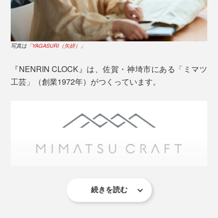
写真は「
YAGASURI（矢絣）
」
写真は、本品の「HAMON（波紋）」
『NENRIN CLOCK』は、佐賀・神埼市にある「ミマツ
『NENRIN』の家具シリーズや、『M.SCOOP』でおな
工芸」（創業1972年）がつくっています。
じみのミマツ工芸が、地元・佐賀で採れた樹齢30～50
年の杉を、選び抜いてつくっています。
杉の木は、年輪の真ん中周辺（芯材）は赤く、周り（辺
材）は白い特徴があります。
続きを読む
この地域は、昔から木工が盛んで、ミマツ工芸も、婚礼