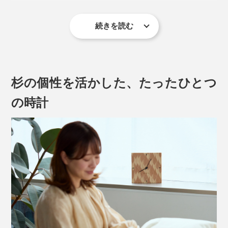
続きを読む
それぞれの木が、一年にひとつ、輪を刻んできた美しい
年輪は、楽しい時も、大変な時も、一日一日を歩んでき
た、私たちの人生のよう。
杉の個性を活かした、たったひとつ
あなたの大切な人が歩んできた“これまで”を讃えて、“こ
の時計
れから”の幸せを願う贈り物に、『NENRIN CLOCK』
は、きっとふさわしいでしょう。