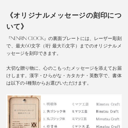
用のタンスやテーブルといった、家具のパーツを専門
に、ずっとつくってきました。
《オリジナルメッセージの刻印につ
ミマツ工芸の2代目社長、實松英樹（さねまつ・ひで
いて》
き）さんは、職人として、腕を磨いていましたが、ある
『NENRIN CLOCK』の裏面プレートには、レーザー彫刻
思いを抱えていました。
で、最大60文字（1行 最大15文字）までのオリジナルメ
ッセージを刻印できます。
杉本来の色合いである、赤い芯材と白い辺材のグラデー
ションを、職人たちが、巧みに組み上げた模様は、なん
大切な贈り物に、心のこもったメッセージを添えてお届
とも美しい。
けします。漢字・ひらがな・カタカナ・英数字で、書体
は以下の4種類からお選びいただけます。
『NENRIN CLOCK』の模様は、古来から縁起がいいと
される「吉祥文様」。「YAGASURI（矢絣）」と
「HAMON（波紋）」の2種類です。