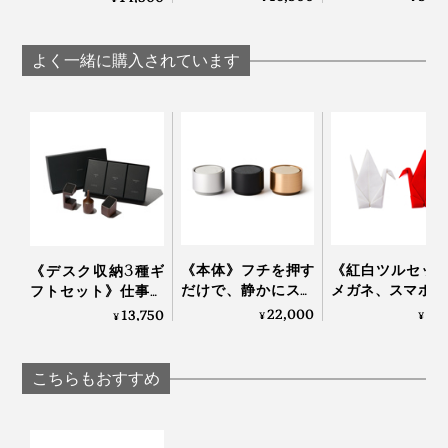
写真は、本品の「HAMON（波紋）」
グ、いろんな場所に置いてみましたが、どこでも品のよ
って…佐賀産の杉で組
て…佐賀産の杉で
って…佐賀産の杉で組
み上げた「置き時
上げた「壁掛け
み上げた「置き時
いアクセントになって、空間が引き立ちました。
壁掛けする場合は、裏面中心の上部穴をフック等に掛け
計」｜NENRIN
き時計」｜NENR
計」｜NENRIN
よく一緒に購入されています
CLOCK
CLOCK
てお使いください。
CLOCK
1分単位の正確な時間は読みとれませんが（笑）、イン
テリアとして、目も心も楽しめる時計です。
写真は「
YAGASURI（矢絣）
」
幸せを祈る『NENRIN CLOCK』は、家族や親しい友
人、会社や長年の取引先といった、大切な人たちへの贈
り物に、選ばれ続けています。
《本体》フチを押す
《紅白ツルセッ
《デスク収納3種ギ
だけで、静かにスイ
メガネ、スマホ、
フトセット》仕事の
ッチON！水なし・
画面をピカピカ
道具を整理整頓！木
22,000
4,
13,750
¥
¥
¥
コードレスで使える
る、形状記憶の“
の温かみにデスク
「アロマディフュー
リガミ”｜Peti Peto
も、心も、ととのう
ザー 2」｜WEEK
チペット
｜M.SCOOP
こちらもおすすめ
END｜AROMA
DIFFUSER 2
置き時計として使う場合は、裏面下部の穴に、付属の補
写真は「
YAGASURI（矢絣）
」
助脚を矢印に沿って装着すると、安定して置けます。