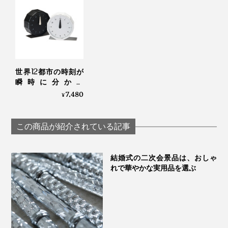
それから、もう一つ、お気に入りポイントは「香り」。
時計を手にすると、木のよい香りがフワッと漂うので、
ぜひこの香りも楽しんでください。
大切な人への贈り物にふさわしい『NENRIN CLOCK』は、すべて写真のギフトボ
ックス入りです。写真は、本品の「HAMON（波紋）」
世界12都市の時刻が
「私たちの人生が、一人ひとり違うように、杉の木もさ
瞬時に分かる
「World Clock」|
7,480
まざまです。切ってみると、例えば、真ん中の芯材は、
¥
MASAFUMI ISHIKAWA
赤みがかったものから、茶色、黒っぽいものまであった
.Design
り、色もサイズもバラバラ。
この商品が紹介されている記事
でも、それは1本1本すべてが、それぞれの一生を生き抜
結婚式の二次会景品は、おしゃ
いてきた証で、私たち一人ひとりの人生と同じなので、
れで華やかな実用品を選ぶ
大事にしたい。
だから、それぞれの杉の個性を活かすために、ひとつの
時計は、1本の木から、すべてつくり上げるようにして