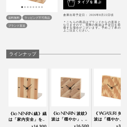
写真上は「
YAGASURI（矢絣）
」。同じ矢絣柄の
ティッシュケース
もある
タイプを選ぶ
贈りたいギフトです。
外材が中心だった業界で、木目や色、乾燥具合、加工の
倉庫出荷予定日： 2026年8月22日頃
写真は、本品の「HAMON（波紋）」
送料無料
ラッピング不可商品
木目のそろった美しさは、まるで、小さな絵画のよう。
精度といった、質のそろった国産材、しかも、県内産を
＊こちらの商品はブランドからの直送と
なりますので、実際の配送は予定日を前
ブランド直送
探すのは、簡単ではありませんでした。
後する場合がございます。予めご了承の
タテ・ヨコ約17.5cmの正方形で、置き時計にも、壁掛
上ご注文ください。
け時計にも、ちょうどいいサイズです。
「探しては切って、探しては切ってのくり返し。木が見
つかってからも、いまの「YAGASURI（矢絣）」や
ラインナップ
「HAMON（波紋）」にたどり着くまでに、幅や角度
を、何度も試行錯誤して、やっとできあがりました」
（實松さん）
写真は、本品の「HAMON（波紋）」
《ko NENRIN 波紋》
《YAGASURI 矢
《ko NENRIN 縞》縞
波は「穏やか」、縞
波は「穏やか」
は「家内安全」を、
リビングのコーナーや、ベッドサイド、玄関、ダイニン
は「家内安全」を願
羽は「繁栄」を
波は「穏やか」を願
16,500
33,
14,300
¥
¥
¥