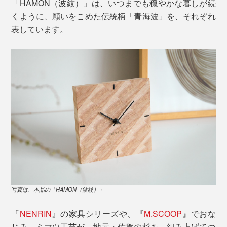
「HAMON（波紋）」は、いつまでも穏やかな暮しが続
くように、願いをこめた伝統柄「青海波」を、それぞれ
表しています。
写真は、本品の「HAMON（波紋）」
『
NENRIN
』の家具シリーズや、『
M.SCOOP
』でおな
じみ、ミマツ工芸が、地元・佐賀の杉を、組み上げてつ