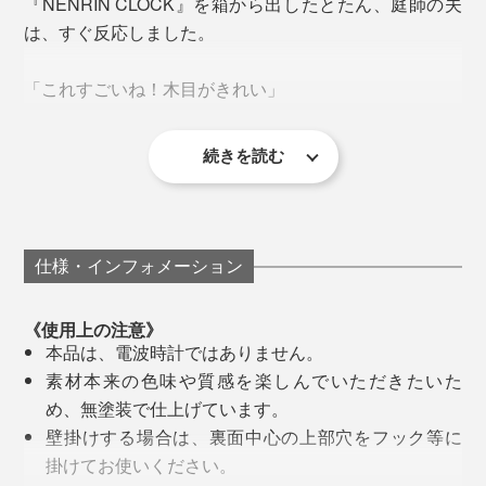
『NENRIN CLOCK』を箱から出したとたん、庭師の夫
す（メッセージのお申込み方法は、商品説明下部の《オ
は、すぐ反応しました。
続いて、人気の『M.SCOOP』シリーズを始めとする、
リジナルメッセージの刻印について》をご覧ください）
木工商品をつくり出していった實松さんでしたが、
「これすごいね！木目がきれい」
「これからも二人なかよく長生きしてね」
「2015年、パリの展示会に出展した時、海外のバイヤ
「長い間お勤めおつかれさまでした。これからも幸せな
ーから問われて、衝撃を受けました。
続きを読む
人生を送ってください」
「どうやってつくるんだろう。こんな模様、見たことな
「結婚おめでとう！末永くお幸せに 〇〇より」
い」
なぜ、日本の木でつくらないの？
「創立100周年 株式会社〇〇〇 令和6年1月吉日」
日本には、木がないの？
仕事で、木製の柵をつくったりしている夫から、木工の
仕様・インフォメーション
むずかしさは、よく聞きますが、国産材をそろえるだけ
日本の木工は、アメリカ産を始め、価格も量も質も安定
でも、大変なこと。
している外材を使うことが当たり前でした。
《使用上の注意》
本品は、電波時計ではありません。
さらに、木目から、ほかにはない、寄せ木の模様を組み
でも、なぜ、わざわざアメリカの木を輸入して、日本で
素材本来の色味や質感を楽しんでいただきたいた
上げるなんて、途方もない技術です。
つくった製品を、パリへ持ってきているのか。
め、無塗装で仕上げています。
壁掛けする場合は、裏面中心の上部穴をフック等に
最初は、丸太を切ったままだった「年輪時計」が、20年
もう一度、自分のものづくりを、問い直すきっかけにな
掛けてお使いください。
経って、これほど洗練された『NENRIN CLOCK』に生