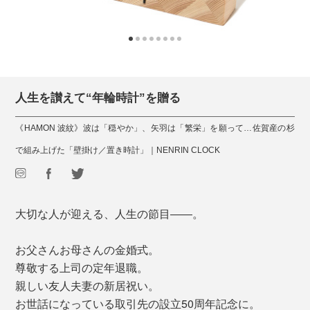
人生を讃えて“年輪時計”を贈る
《HAMON 波紋》波は「穏やか」、矢羽は「繁栄」を願って…佐賀産の杉
で組み上げた「壁掛け／置き時計」｜NENRIN CLOCK
大切な人が迎える、人生の節目――。
お父さんお母さんの金婚式。
尊敬する上司の定年退職。
親しい友人夫妻の新居祝い。
お世話になっている取引先の設立50周年記念に。