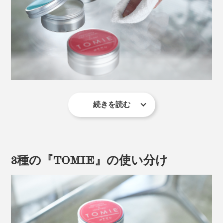
続きを読む
化学的なメカニズムは、企業秘密とのことですが、「浮
かす」「溶かす」「研磨剤ではがす
」の3つの力
（※）
で、多様な汚れにアプローチする独自手法。
※研磨剤入りの「ヒノキ」「ラベンダー」のみ
3種の『TOMIE』の使い分け
水なし・泡なし・ノンアルコール・半固形タイプで、マ
ルチに汚れを落とすものは、おそらく日本中で
『TOMIE』だけ。類似品が見つかりません。