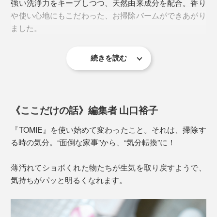
強い洗浄力をキープしつつ、天然由来成分を配合。香り
や使い心地にもこだわった、お掃除バームができあがり
ました。
そんな業務用クリーナーに、天然由来成分をプラスし
て、家庭用にリニューアルしたのが『TOMIE』。
続きを読む
弱アルカリ性、アルコールフリー、素手でOKの使いや
すさ。いちいちゴム手袋やマスクをする手間がいりませ
ん。
《ここだけの話》編集者 山口裕子
『TOMIE』を使い始めて変わったこと。それは、掃除す
写真はレザー製スニーカー。レザー部分もゴム製のソールもみるみるきれいに。
る時の気分。“面倒な家事”から、“気分転換”に！
アクリル板には、アルコール除菌スプレーを使いたくな
りますが、ひび割れや白濁化の原因になりやすいので
薄汚れてショボくれた物たちが生気を取り戻すようで、
NG。『TOMIE』なら、アクリルを傷めるなく、汚れも
気持ちがパッと明るくなれます。
ウィルス除去もできます。