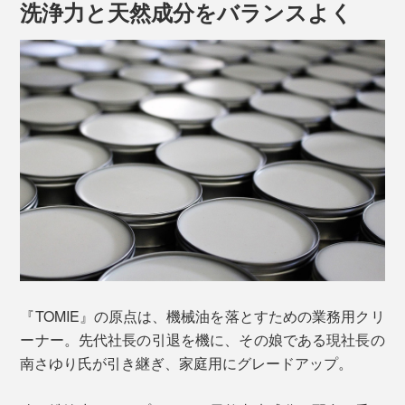
洗浄力と天然成分をバランスよく
ほかにも、さまざまな現場で重宝され、40年の実績があ
ります。
銀行／ボールペンや朱肉の汚れ落としに
車の販売会社／ホイールやライトの汚れ落としに
幼稚園／クレヨンや食べこぼしの汚れ落としに
研磨剤・香料なしの「ブライトン」は、レザーや大理
石、アクリルなど、繊細な素材向き。やわかい布地に本
品をとり、軽くこするだけで、みるみるきれいに。
『TOMIE』の原点は、機械油を落とすための業務用クリ
乾拭きで仕上げれば、ワックス効果でツヤがアップ。静
ーナー。先代社長の引退を機に、その娘である現社長の
電気も起きにくく、汚れもつきにくくなります。
南さゆり氏が引き継ぎ、家庭用にグレードアップ。