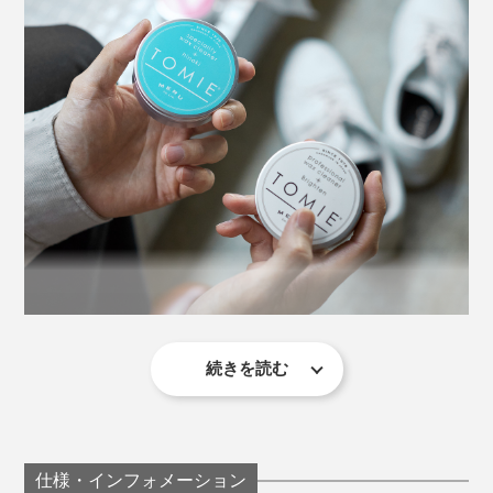
「ヒノキ」「ラベンダー」
現社長の南さゆり氏
こだわりの天然成分は5つ。
ヤシ油
続きを読む
研磨剤入りの「ヒノキ」「ラベンダー」は、大半の汚れ
最近は、原稿に詰まった時、ZOOM会議終了後、ちょこ
に対応。天然精油入りの自然な香りです。
っと掃除がマイブーム。ついつい夢中になって、やめら
れなくなることもあるほど。
2種類の違いは香りのみで、そのほかの成分や洗浄力は
仕様・インフォメーション