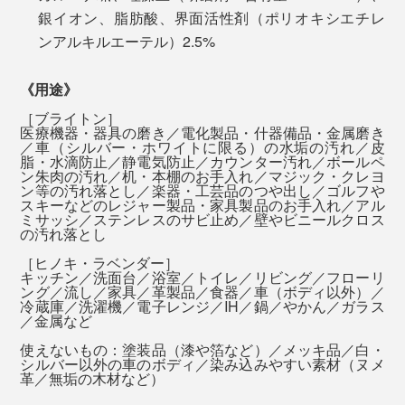
銀イオン、脂肪酸、界面活性剤（ポリオキシエチレ
ンアルキルエーテル）2.5%
《用途》
［ブライトン］
20代の頃に買ったシルバーのリングもクレンジング。真
医療機器・器具の磨き／電化製品・什器備品・金属磨き
／車（シルバー・ホワイトに限る）の水垢の汚れ／皮
っ黒に変色したまま、長年アクセサリーケースで仮死状
脂・水滴防止／静電気防止／カウンター汚れ／ボールペ
態でしたが、蘇生に大成功。
ン朱肉の汚れ／机・本棚のお手入れ／マジック・クレヨ
研磨剤として0.5〜0.8%配合。藻類の一種である珪藻の
ン等の汚れ落とし／楽器・工芸品のつや出し／ゴルフや
スキーなどのレジャー製品・家具製品のお手入れ／アル
殻の化石の堆積物。微粒子のため、素材を傷つけにく
ミサッシ／ステンレスのサビ止め／壁やビニールクロス
い。
の汚れ落とし
［ヒノキ・ラベンダー］
キッチン／洗面台／浴室／トイレ／リビング／フローリ
ング／流し／家具／革製品／食器／車（ボディ以外）／
カルバナ蝋（ロウ）
冷蔵庫／洗濯機／電子レンジ／IH／鍋／やかん／ガラス
日常的な汚れなら、スポンジに本品をとって、さっとひ
／金属など
仕上げにツヤを与えるワックス剤として配合。サビや汚
と拭きでOK。スポンジを水で湿らせると、伸びがよく
れをつきにくくする効果も。ブラジルロウヤシの葉から
使えないもの：塗装品（漆や箔など）／メッキ品／白・
なり、少量で広範囲をきれいにできます。
シルバー以外の車のボディ／染み込みやすい素材（ヌメ
取れる蝋で、化粧品、医薬品（軟膏、膏薬）などにも多
革／無垢の木材など）
く使用されている。