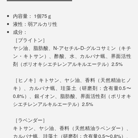
同じ。キッチンには「ヒノキ」、リビングやバスルーム
使い心地は、メイク落としの「クレンジングバーム」に
には「ラベンダー」など、使用する場所によって使い分
そっくり。もっと油っぽさが残るのかと思いましたが、
内容量： 1個75ｇ
けるのもおすすめです。
意外にもさっぱりしていて、使用後の拭き取りも簡単で
洗浄剤として配合。ココヤシの果実から採れる油を精製
液性：弱アルカリ性
す。
したもので、強い洗浄力があり、石けんの原料にも使用
成分：
研磨剤の原料は、珪藻土100％(含有率0.5%〜0.8%)。汚
される。
［ブライトン］
れをはがす役割を果たしつつ、微粒子で傷がつきにくい
今日は、「
竹ピンブラシ
」をお掃除。数ヶ月前から使い
ヤシ油、脂肪酸、N-アセチル-D-グルコサミン（キチ
のが特徴です。
始めて、汚れが気にはなっていたものの、水洗いできな
ン・キトサン）、酢酸、水、カルバナ蝋、界面活性
い素材。見て見ぬふりをしていましたが、『TOMIE』で
キトサン
剤（ポリオキシエチレンアルキルエーテル）2.5%
解決。拭き取り後のクロスに、しっかり汚れが移りまし
抗菌、消臭成分として配合。カニやエビなどの甲殻類の
特に得意なもの
た。
殻に含まれるキチンと呼ばれる物質に由来する。
［ヒノキ］キトサン、ヤシ油、香料（天然精油ヒノ
素材／プラスチック、金属、セラミック、ガラスな
キ）、カルバナ蝋、珪藻土（研磨剤：含有量0.5〜
ど
0.8%）、銀イオン、脂肪酸、界面活性剤（ポリオキ
汚れ／手垢、機械油、皮脂汚れなど
珪藻土
シエチレンアルキルエーテル）2.5%
［ラベンダー］
キトサン、ヤシ油、香料（天然精油ラベンダー）、
カルバナ蝋、珪藻土（研磨剤：含有量0.5〜0.8%）、