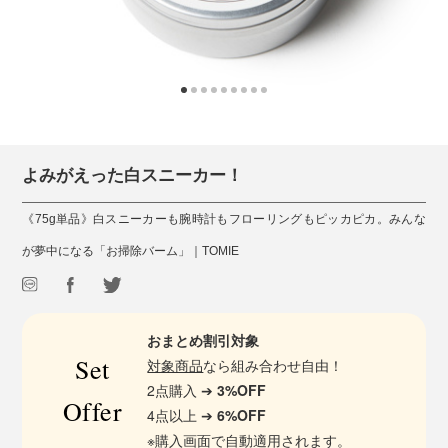
よみがえった白スニーカー！
《75g単品》白スニーカーも腕時計もフローリングもピッカピカ。みんな
が夢中になる「お掃除バーム」｜TOMIE
おまとめ割引対象
Set
対象商品
なら組み合わせ自由！
2点購入 ➔
3%OFF
Offer
4点以上 ➔
6%OFF
※購入画面で自動適用されます。