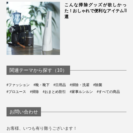
こんな掃除グッズが欲しかっ
た！おしゃれで便利なアイテム11
選
アルミ製の缶入りパッケージは、洗剤らしからぬおしゃ
れなルックス。リビングやバスルームで出しっぱなしに
しておいても、インテリアを邪魔しません。
関連テーマから探す（10）
#ファッション
#靴・靴下
#日用品
#掃除・洗濯
#除菌
#プロユース
#掃除
#おまとめ割引
#家事ルンルン
#すべての商品
お問い合わせ
お客様、いつも有り難うございます！