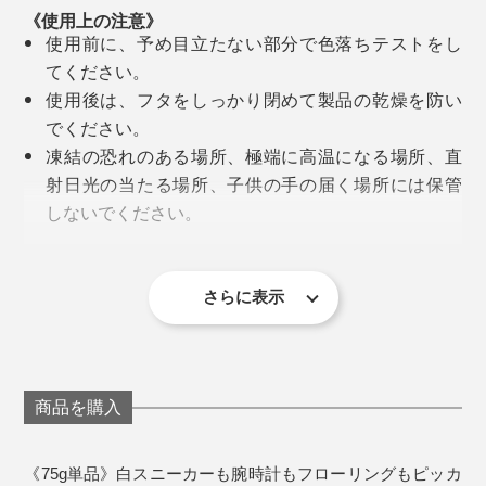
強めの汚れには、メラミンスポンジを使うのがおすす
《使用上の注意》
そして、今気に入っているのが、社長の南さんに教えて
め。あくまで個人の感覚ですが、メラミンスポンジのパ
使用前に、予め目立たない部分で色落ちテストをし
いただいた、フローリング掃除。ウェットタイプのシー
ワーが倍増するイメージです。
てください。
天然精油（ヒノキ、ラベンダー）
トに本品を塗って、往復するだけ。
使用後は、フタをしっかり閉めて製品の乾燥を防い
でください。
「ラベンダー」を使うと、掃除後にほんのり香って、い
凍結の恐れのある場所、極端に高温になる場所、直
い気分。足裏の汚れが落ちるだけでなく、ワックス効果
射日光の当たる場所、子供の手の届く場所には保管
でツヤもアップ。嫌いな家事のワーストに入る床の拭き
しないでください。
掃除が、一気に楽しくなりました。
万が一目に入った場合は、こすらずに水で洗い流し
てください。
用途以外に使用しないでください。
さらに表示
※パッケージにキズや潰れがある場合がございます。商品の品質に問題はご
ざいませんので、あらかじめご了承ください。
香りづけにヒノキとラベンダーの天然精油を使用。化粧
品のような心地よさが得られる。
3個セットには3cm角のメラミンスポンジ1個つき
商品を購入
また、界面活性剤には、高級アルコール系の「ポリオキ
使う道具は、汚れている部分の素材や、汚れの種類・頑
シエチレンアルキルエーテル」を使用。
《75g単品》白スニーカーも腕時計もフローリングもピッカ
固さによって使い分けを。固まった汚れは、本品を塗っ