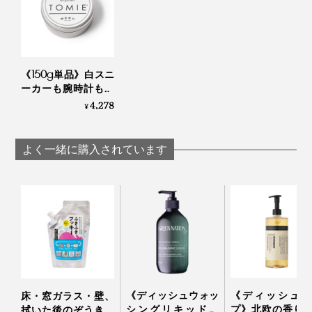
天然成分と洗浄成分のバランスを作り上げるのが、埼玉
としきれなかったものもありました。
漆や箔などの塗装品、染み込みやすい素材（ヌメ革、無
県飯能市にある自社工場。
垢の木材など）、濃色の車のボディ（白い筋が残る）
素材：綿や麻など天然素材の布地、スエード
（※）
手間のかかる「釜だき製法」にこだわり、40年の伝統と
※スエードは、素材によって、汚れが落ちるもの落ちないものがありました。
心配な場合は、目立たない場所で試してからご使用くだ
技術を守り続けています。
《150g単品》白スニ
さい。
ーカーも腕時計もフ
汚れ：長年放置した水垢、石鹸カス、固まった油汚
ローリングもピッカ
4,278
¥
れ、鍋の油焼け、ゴムパッキンの黒カビ
ピカ。みんなが夢中
になる「お掃除バー
ム」｜TOMIE
トイレタンクの水受けの黒ズミは、ちょっと厄介でし
よく一緒に購入されています
た。普通のスポンジでは取れず、『TOMIE』を塗ってラ
ップして時間をおき、メラニンスポンジでこすると、目
立たない状態に。普通のトイレ洗剤ではまったく取れ
ず、諦め半分だったので、上出来です。
何でもかんでも落ちるというわけではありませんが、素
材を劣化させないか、有毒物質を吸い込まないか、素手
で大丈夫かなど、考えなくていいのが、めちゃめちゃい
《ディッシュウォッ
《ディッシュソ
床・窓ガラス・壁、
シングリキッド／
プ》北欧の香り
拭いた後のぞうきん