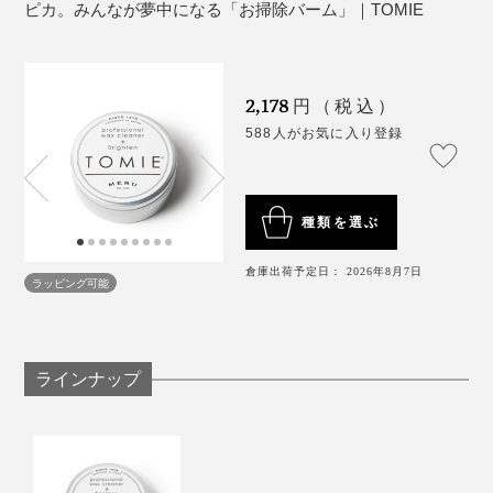
ピカ。みんなが夢中になる「お掃除バーム」｜TOMIE
てしばらく置くと、取れやすくなります。
経済産業省が認める、新型コロナウィルスに有効な界面
活性剤の７種のひとつ
。0.2%以上で有効とされ、本
（※）
品には0.25%配合されています。
2,178
円（税込）
洋服のシミは、『TOMIE』をなじませた後、水ですすぐ
※経済産業省 新型コロナウイルスに有効な界面活性剤を公表します（第二弾）
588人がお気に入り登録
と汚れが洗い流されていきます。
種類を選ぶ
倉庫出荷予定日： 2026年8月7日
ラッピング可能
フローリングにはウエットシート、凹凸のある場所は歯ブラシ、頑固な汚れには
ラインナップ
スチールたわしなどを使用してください
実際に使ってみて、汚れ落としに時間がかかったり、落
使用できないもの