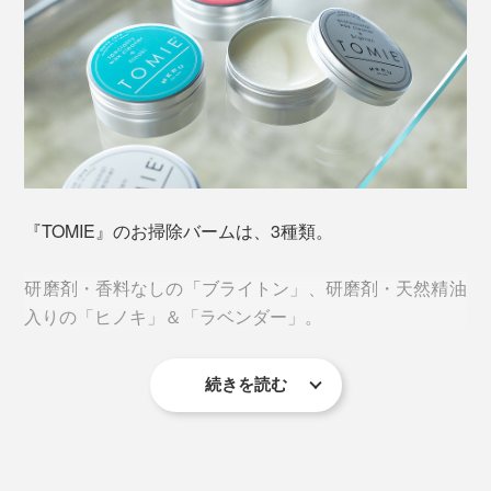
『TOMIE』のお掃除バームは、3種類。
研磨剤・香料なしの「ブライトン」、研磨剤・天然精油
入りの「ヒノキ」＆「ラベンダー」。
元は業務用クリーナー。全国の自衛隊駐屯地では、現在
も使われています。
続きを読む
自衛隊といえば、住環境をはじめ、ブーツや装備品など
ブライトン
を徹底的にピカピカにすることで有名。『TOMIE』の洗
浄力と使いやすさはお墨付きです。