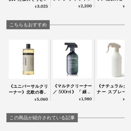
い。
500ml》「緑の国」
タニカル成分、
までピカピカになる
2,200
4,
3,025
¥
¥
¥
季節、温度、湿度により、機械では計測しきれない反応
の香りに包まれる食
も優しい「食器
「家中おそうじ洗
何より、おっくうな掃除が、気分転換になるなん
器洗いタイム、天然
用洗剤」
剤」｜ふきふきフッ
を見極める職人技。仕上がりは、自らの舌で確かめると
由来成分98％で汚れ
HUMDAKIN
キー
て、“TOMIEちゃん”最高です！
こちらもおすすめ
いいます。
落ちしっかりな台所
用洗剤｜GREEN
NATION life
安全性の高さから、病院の医療器具の洗浄にも採用され
ています。
《マルチクリーナー
《ナチュラルク
《ユニバーサルクリ
／500ml》「緑の
ナー スプレー
ーナー》北欧の香り
国」の香りに包まれ
プ》ECOCERT
とボタニカル成分、
1,980
1,
5,060
¥
¥
¥
る家磨きタイム、天
界面活性剤フリ
家中で使える「万能
然由来成分99.9％の
洗浄・消臭・除菌
クリーナー」｜
お掃除スプレー｜
３役のオーガニ
HUMDAKIN
この商品が紹介されている記事
GREEN NATION life
洗剤｜Shell 
clean？