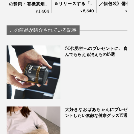
＆リリースする「ト
／個包装》備長
の静岡・有機茶畑で
リプルカッター EXグ
ていねいに炙っ
育った、溶かして飲
8,640
3,
1,404
¥
¥
¥
ランプロ｜エステプ
おこげ香る炒り
むオーガニックの
ロラボ
ブレンド「京玄
「抹茶パウダー（10
（東／煎茶ベー
本）」｜THE
この商品が紹介されている記事
西／ほうじ茶ベ
NODOKA
ス）」｜京玄米茶
ル入ル
50代男性へのプレゼントに、喜
んでもらえる消えもの15選
大好きなおばあちゃんにプレゼ
ントしたい素敵な健康グッズ15選