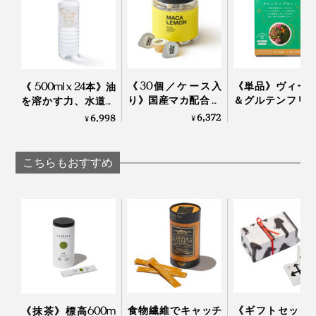
しかも、すべて植物由来原料で、一切の添加物なし。食
事の量が減っている母にもすすめたいです！
《30個／ケース入
《単品》ヴィー
《 500ml x 24本》油
り》国産マカ配合 夜
＆グルテンフリ
を溶かす力、水道水
はハイボール、朝は
レトルトなのに
の1.73倍！富士山麓地
6,372
6,998
¥
¥
¥
そのほか、小松菜・ケール・ほうれん草・クマイザサ・
白湯に混ぜるだけの
ダ想い、本格的
下水を非加熱・無
「活力シロップ」｜
いの「クロレラ
菌・常温充填した
ブロッコリースプラウト、5種の植物を配合し、味と栄
マカレモン
カレー」
「ファストプロウォ
こちらもおすすめ
養のバランスを整えています。
ーター グランプロ」
｜エステ プロラボ
食物繊維でキャッチ
《ギフトセット2
《抹茶》標高600m