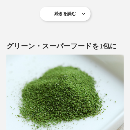
続きを読む
だからといって、いきなりストイックな健康習慣は続か
ない。
ならば、1日1包の『MO ZYME』を取り入れてくださ
グリーン・スーパーフードを1包に
い。