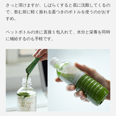
性乳酸菌による自然発酵。厳格な基準に基づき、添加物
さっと溶けますが、しばらくすると底に沈殿してくるの
は一切使用していません。
で、飲む前に軽く振れる蓋つきのボトルを使うのがおす
すめ。
安息香酸不使用
保存料不使用
ペットボトルの水に直接１包入れて、水分と栄養を同時
白砂糖不使用
に補給するのも手軽です。
着色料不使用
香料不使用
第三者機関によるヒト臨床試験も実施されています。