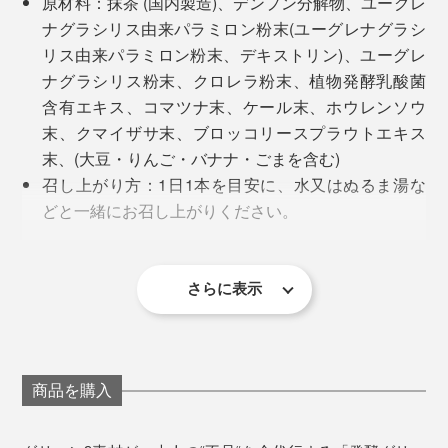
原材料：抹茶 (国内製造)、デンプン分解物、ユーグレ
ナグラシリス由来パラミロン粉末(ユーグレナグラシ
リス由来パラミロン粉末、デキストリン)、ユーグレ
ナグラシリス粉末、クロレラ粉末、植物発酵乳酸菌
「クロレラ」は旺盛な増殖力で知られ、１回に４分裂
含有エキス、コマツナ末、ケール末、ホウレンソウ
（普通の動植物の細胞は2分裂）。しかも、20時間ごと
末、クマイザサ末、ブロッコリースプラウトエキス
に分裂を繰り替えしながら増えていくという、パワーの
末、(大豆・りんご・バナナ・ごまを含む)
持ち主。
召し上がり方：1日1本を目安に、水又はぬるま湯な
どと一緒にお召し上がりください。
その健康効果はさまざまで、中でも体内の有害物質を排
なんの栄養が足りてないかなんて、分からない！
生産国：日本
出する作用が注目されています。
保存方法：直射日光・高温多湿を避けて冷暗所に保
これまで試してきたサプリメント、無駄だったかもしれ
管してください。
さらに表示
ない？！
「抹茶」
※賞味期限より3ヶ月以上のものをお届けいたします。
※栄養成分表示（１袋3gあたり）：エネルギー9.87kcal タンパク質0.46g 脂質
0.09g 炭水化物2.23g 糖質1.40g 食物繊維0.83g 食塩水相当量0.0008g
※この表示値は目安です
身体に弱点があって、それを補うためにサプリメントを
＜ご注意＞
使うにしても、栄養の土台が重要だったのか！
原材料をご確認の上、食物アレルギーのある方はお
商品を購入
召し上がりにならないでください。
もう、目からウロコがポロポロ……。
体質に合わない場合やアレルギー体質の方は、医師