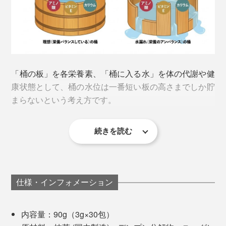
「クロレラ」もユーグレナ」と同じく、石垣島で生産さ
れている微細藻類。植物性の栄養素を60種類以上含み、
野菜類を圧倒する栄養価の高さ。特にビタミンDとルテ
「桶の板」を各栄養素、「桶に入る水」を体の代謝や健
インが豊富です。
康状態として、桶の水位は一番短い板の高さまでしか貯
まらないという考え方です。
続きを読む
栄養はバランスこそが重要。何かが不足すると、他をい
くらたくさん摂っていても効率的に働かないということ
を知って、軽くショックを受けました。
仕様・インフォメーション
内容量：90g（3g×30包）