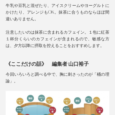
牛乳や豆乳と混ぜたり、アイスクリームやヨーグルトに
『MO ZYME』には、石垣島・「八重山産」でサスティ
かけたり、アレンジもOK。抹茶に合うものならほぼ間
ナブルに生産されている、「石垣島ユーグレナ」を使用
違いありません。
しています。
写真は二次発酵後のエキス。表面は酵母でギッシリ覆われている
注意したいのは抹茶に含まれるカフェイン。１包に紅茶
「クロレラ」
１杯分くらいのカフェインが含まれるので、敏感な方
「ハーブザイム113」は、発酵物として乳酸菌の補給だ
は、夕方以降に摂取を控えることをおすすめします。
けでなく、深い味わいにも貢献。
MO ZYMEの試作段階では、他の乳酸菌や野菜パウダー
《ここだけの話》 編集者 山口裕子
などでも試作したそうですが、「ハーブザイム113」が
今回いろいろと調べる中で、胸に刺さったのが「桶の理
最もおいしくなったそう。
論」。
そのままでは飲みにくい、ユーグレナとクロレラの青臭
さをマスキングし、いい具合にクセを消しています。