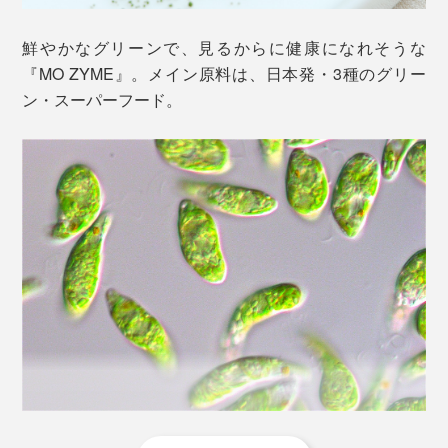
鮮やかなグリーンで、見るからに健康になれそうな
『MO ZYME』。メイン原料は、日本発・3種のグリー
ン・スーパーフード。
人の体を動かすのは、ビタミン・ミネラル・アミノ酸な
どの微細な栄養素のチームワーク。バランスが取れてい
ることの大切さは、「桶の理論
」で説明されます。
（※）
※19世紀のドイツの化学者ユストゥス・フォン・リービッヒが提唱した「リービッ
ヒの最小律」が出典