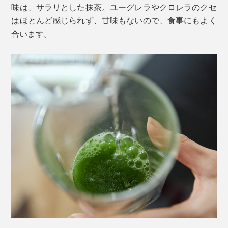
味は、サラリとした抹茶。ユーグレラやクロレラのクセ
熟成室で原液を二次発酵
はほとんど感じられず、甘味もないので、食事にもよく
合います。
発酵エキスを抽出
栄養バランスが整うことで、腸内環境や体のバリア機能
いつまでも大切に動かしたい身体。
をサポート。縁の下の力持ちとして健康を支えます。
単一成分のサプリメントや青汁などではカバーしきれな
加えて、ユーグレナだけが持つ、食物繊維の一種「パラ
い栄養バランスで、その土台を補強してください。
ミロン」を配合。難消化性の多糖類が腸を刺激し、整腸
作用をバックアップします。
伝統継承されたヒノキ樽に棲みついた、天然酵母や植物