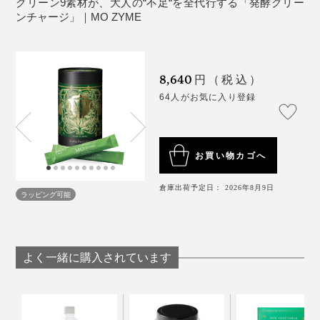
グリーン9素材が、大人の“不足“を全代行する「発酵グリー
にご相談ください。
ンチャージ」｜MO ZYME
『MO ZYME』なら、ユーグレナで59種、クロレラ60種
疾病治療中の方、及び妊娠・授乳中の方は、医師に
の栄養素を含有。重複する栄養素もあり単純計算はでき
ご相談の上ご使用ください。
ないにしても、到底普段の食事ではカバーできない種類
乳幼児、小児の手の届かないところに保管し、乳幼
8,640
円（税込）
が、１包でカバーできる頼もしさ。
児、小児には使用させないでください。
64人がお気に入り登録
１日の摂取目安量を基準に過剰摂取にならないよう
ご注意ください。
創業1850年、京都・宇治の名家「堀田勝太郎商店」に
水濡れや汚れのつかない衛生的な環境でお取り扱い
よる、最高レベルの抹茶を使用。
お買い物カゴへ
ください。
アルミスティックの角やあけ口、背張りの部分で口
茶葉の健康機能に加え、豊かな風味でドリンクとしての
倉庫出荷予定日： 2026年8月9日
ラッピング可能
や手などを切らないよう、お取り扱いにはくれぐれ
味わいを整え、毎日積極的に飲みたくなるおいしさに。
もご注意ください。
アルミスティックの開封後は、なるべく早めにお召
し上がりください。
よく一緒に購入されています