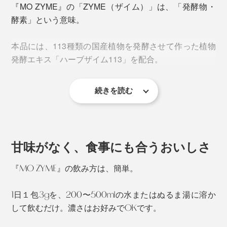
『MO ZYME』の「ZYME（ザイム）」は、「発酵物・
酵素」という意味。
本品には、113種類の国産植物を発酵させて作った植物
発酵エキス「ハーブザイム113」を配合。
続きを読む
「ハーブザイム113」は、植物発酵由来の82種類の乳酸
菌を含み、オリゴ糖や果糖ブドウ糖などで希釈していな
中でも、ビタミン・ミネラルなどの栄養素をバランスよ
い酵素ドリンクです。
く含む「ユーグレナ」と「クロレラ」が、『MO
ZYME』のメイン原料。
甘味がなく、食事にも合うおいしさ
特徴的なのはその製法。
その栄養価の高さから、飢餓や栄養不足を救う「未来の
『MO ZYME』の飲み方は、簡単。
加えて、国産植物由来の発酵エキスで、身体メンテナン
食材」として、世界から注目される存在。宇宙食として
スをサポート。京都の老舗店の抹茶で風味を整え、毎日
113種類の植物を刻む
も研究されています。
1日１包3gを、200〜500mlの水またはぬるま湯に溶か
おいしく飲めるドリンクに仕上げました。
粗糖をまぶす
して飲むだけ。濃さはお好みでOKです。
ヒノキ樽で、60日間一次発酵