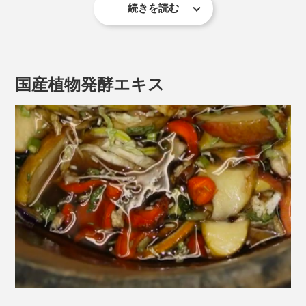
続きを読む
「ユーグレナ」は植物と動物の両方の性質を併せ持つ、
桶の板＝各栄養
珍しい微細藻類。
桶に入る水＝体の代謝や健康状態
「植物」の栄養と「動物」の栄養、計59種類をバランス
にたとえて考えると、桶の水位は一番短い板の高さまで
国産植物発酵エキス
よく摂取でき、細胞壁がないことで栄養吸収率が高いの
しか貯まりません。
が特徴。
つまり、栄養素のどれか1つが不足していると、栄養素
の働き全体が、そこに制限されるという考え方。
そこで、世界的に注目を集めているのが、多種多様な栄
養素含む、微細藻類。