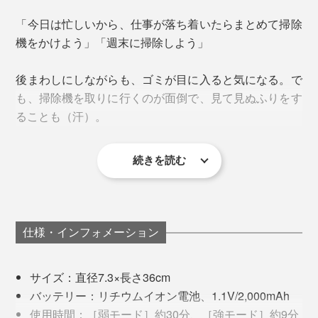
「今日は忙しいから、仕事が落ち着いたらまとめて掃除
機をかけよう」「週末に掃除しよう」
スタンド部分のLED表示は、充電中ならゆっくりと「点
後まわしにしながらも、ゴミが目に入ると気になる。で
滅」、充電が完了したら「消灯」します。ミニマムなデ
も、掃除機を取りに行くのが面倒で、見て見ぬふりをす
ザインながら、細やかな配慮で日常使いを快適にしてく
ることも（汗）。
れます。
別売りの「
車載用充電器
」を購入すれば、車内で充電も
生活空間に溶け込み、インテリアの一部として掃除機や
できるので、長時間ドライブや旅行時の携帯におすすめ
機械に見えないミニマムデザインを目指して開発された
です。
続きを読む
『MONTANC』。
『MONTANC』は、白くて、スマートで、ちょっと大き
な電話の子機のような存在感。手に取る時の軽やかさ
も、まさに子機と同じ感覚で、リビングに置いても違和
感がありません。ゴミが見えないミニマムなデザインだ
仕様・インフォメーション
から、掃除機なのにクリーンな印象です。
サイズ：直径7.3×長さ36cm
透明のダストボックスは、ゴミの量がわかるから便利と
バッテリー：リチウムイオン電池、1.1V/2,000mAh
思っていましたが、ゴミが見えることの“不潔感”が原因
使用時間：［弱モード］約30分、［強モード］約9分