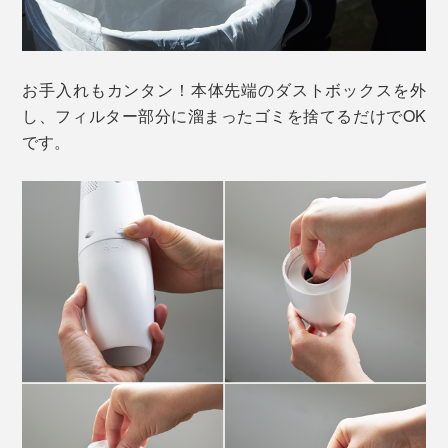
モーター音：73dB
16900Paのハイパワー吸引で、マイクロダストから大き
なゴミくずを勢いよく拾い上げます。1度の充電で約9分
お手入れもカンタン！本体先端のダストボックスを外
間の連続使用が可能。
し、フィルター部分に溜まったゴミを捨てるだけでOK
です。
『MONTANC PRO』は、車内の掃除にも大活躍！座席
はもちろん、ロングノズルを付け替えて足元の土汚れ、
スキマノズルで備え付けポケットやエアコン排気口のホ
コリなど、隅々までキレイに。