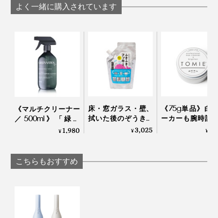
MONTANC
してから再度ご利用ください。
よく一緒に購入されています
水洗いで汚れが落ちない、吸引力が低下したと感じた場
さらに先進的な保護回路も搭載され、異常の兆候をいち
合は、別売りの「オプション／MONTANC専用フィルタ
ー」をご購入のうえ、お取り替えください。
早く検出しブロックするだけでなく、非常に優れたエネ
ルギー効率を備えているのも特徴のひとつ。
Q：防水機能はありますか？
A：
本体は防水ではないため、水洗いできません。水洗
い可能なのは、フィルター部のみです。フィルター部は
必要に応じて水洗いをして頂くと吸引力が保たれます。
より確実な安全のため、PSE認証はもちろん、バッテリ
ーの安全性認証のKC、FCCなど国際認証も取得してい
ます。
床・窓ガラス・壁、
《75g単品》白
《マルチクリーナー
拭いた後のぞうきん
ーカーも腕時計
／500ml》「緑の
クリーナーを手に取った流れで、ゴミ箱の隙間やオーブ
までピカピカになる
ローリングもピ
国」の香りに包まれ
3,025
2,
1,980
¥
¥
¥
ンの下に溜まったパンくずまで吸い取りたくなります。
「家中おそうじ洗
ピカ。みんなが
る家磨きタイム、天
剤」｜ふきふきフッ
になる「お掃除
然由来成分99.9％の
キー
ム」｜TOMIE
お掃除スプレー｜
こちらもおすすめ
気づけば、“ちょこっと掃除”が気負いなく習慣化してい
GREEN NATION life
て、大型掃除機をかける回数は減ったのに、部屋がキレ
イ！
気になるモーター音は、一般的な掃除機より静かだと感