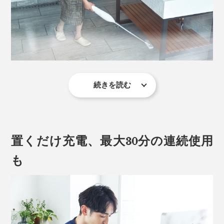
ザイン。上辺と底辺が水平にデザインされており、横か
ら見ても美しい。
続きを読む
洗面所の下に落ちた髪の毛や、ラグにこぼしたお菓子の
カス、キッチンの床にばら撒いてしまったオートミール
やプロテインなど、広い範囲にはロングノズルが重宝。
置くだけ充電、最大30分の連続使用
階段のお掃除も楽々です。
も
「ショートノズル」で棚上をキレイに
本体＋中継用ノズルA＋ワイドヘッド