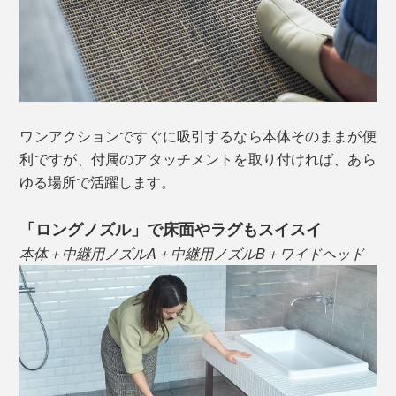
フロアモップやハンディワイパー、粘着クリーナーより
も手軽に、ピンポイント掃除が完了！こまめな「ちょこ
っと掃除」を重ねれば、気合を入れた掃除の回数をグッ
と減らすことができます。
ワンアクションですぐに吸引するなら本体そのままが便
利ですが、付属のアタッチメントを取り付ければ、あら
ゆる場所で活躍します。
「ロングノズル」で床面やラグもスイスイ
本体＋中継用ノズルA＋中継用ノズルB＋ワイドヘッド
1分間に76,000回転する、独自設計でつくられた120W
のブラシレス直流++モーター（BLDC++）を搭載し、コ
ンパクトながら驚異の吸引力を実現しました。
充電スタンドも、クリーナーと一体化するミニマムなデ