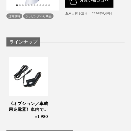
お買い物カゴへ
るデザインをつくりたい。重量は軽く、でも吸引力は強
対象外になります。（例：庭でのご利用で小石や砂など
を吸い込む、工事現場など屋外の過酷な環境でのご利
く。
用）
倉庫出荷予定日： 2026年8月8日
送料無料
ラッピング不可商品
※ 使用上の誤り、任意の改造、天災などで生じた故障、
破損などは保証対象外となります。
部屋の中央に位置するキッチンとリビングの間に、掃除
その結果、コンパクトかつパワフルな吸引力を生み出す
※ バッテリーは消耗品ですので、使用回数により消耗す
機を置くことなんて考えられなかったのに、これなら躊
ることをご了承ください。
「BLDC++モーター」を内臓した『MONTANC PRO』
躇なく目につく場所に置けます。
が生まれました。
《よくあるご質問》
ラインナップ
Q：充電中でも使用可能ですか？
手に取りやすい場所にあると、豆を挽いたついでに、食
A：
本品は、15000PA以上のパワーを出すため強力な出
力を利用しています。使用中の充電はバッテリーに負担
器を下げるついでに、サッとゴミを吸引できるから、面
がかかります。時折、熱を発することもありますので、
倒臭さがまったくない。むしろ、グングン吸ってくれる
安全のため充電中は使用不可に設計されています。
からちょっと楽しい。
Q.メンテナンスは必要ですか？
A：
ダストボックスにたくさんのゴミを溜めてしまうと
吸引力が落ちる原因となりますので、ゴミ捨てはなるべ
く頻繁に行ってください。本体は、タオルなどで綺麗に
お手入れをしてご利用ください。
《オプション／車載
Q.フィルター部の水洗い頻度を教えてください。
用充電器》車内でハ
A：
水洗いの頻度は使用環境により異なりますので、吸
ンディクリーナーの
1,980
引力が落ちてきたと感じた場合、フィルター部を確認
¥
し、ほこりが溜まっている場合は、水洗いを行って下さ
充電も！MONTANC
い。水洗い後は完全に乾燥させないと製品に負担をかけ
専用の充電器｜
る場合がありますので、必ず完全に乾燥したことを確認