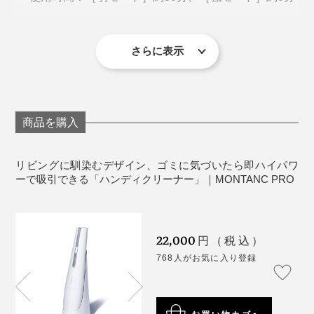
で、部屋の奥や別室、物置に隠していました。だから、
充電時間：約2.5時間
見えるところに出しておけるこの手軽さは、とても感動
重量：約550ｇ
的でした。
消費電力：120W
さらに表示
入力：13.5V/1A
私の家で一番ゴミが溜まる場所は、コーヒーのグライン
ダストボックス容量：144ml
ダーがある棚付近（豆を挽くたびに粉が飛び散る）とダ
材質：ABS、ステンレス
イニングテーブルの下（仕事用デスクでもあるため滞在
同梱内容：MONTANC本体、充電ステーション、す
商品を購入
時間が長い）。
き間用ノズル、中継用ノズルA・B、ワイドヘッド、
手掛けたのは、韓国トップの電子製品メーカー『サムス
電源アダプタ、取扱説明書および保証書（保証期
リビングに馴染むデザイン、ゴミに気づいたら即ハイパワ
ン電子』の社内ベンチャーによるスピンオフブランド
間：ご購入日より1年間）
ーで吸引できる「ハンディクリーナー」｜MONTANC PRO
『BLUEFEEL (ブルーフィール)』。
※ 吸引ツールの先端に床傷付き防止加工はされていません。フローリング
や畳、棚など、傷付きやすい場所でのご使用は、ご注意の上お使いくださ
い。
モーターとファンの卓越した技術力が認められ独立した
※ フィルター部以外は水洗いすることができません。感電の恐れや故障の
原因となりますので、本体の水洗いは避けてください。
22,000
円（税込）
ポータブルスマートデバイス専門のブランドです。
768人がお気に入り登録
《保証について》
「こまめな掃除」というトレンドに合わせて、見えない
※使用方法に起因する家具や床へのダメージについて
ところにしまい込む掃除機ではなく、インテリアに見え
は、責任負いかねますのであらかじめご了承ください。
※一般的な室内、車内以外の使用に起因する故障は保証