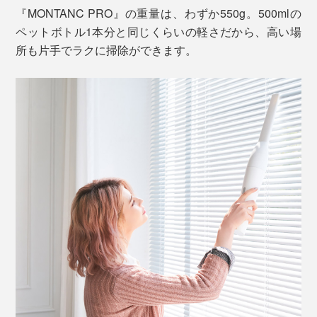
『MONTANC PRO』の重量は、わずか550g。500mlの
けるハンディクリーナー。
ペットボトル1本分と同じくらいの軽さだから、高い場
所も片手でラクに掃除ができます。
コードレスタイプだから、棚の上や階段、家具の隙間に