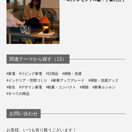
関連テーマから探す（13）
#家電
#リビング家電
#日用品
#掃除・洗濯
#インテリア・空間づくり
#家事アップグレード
#掃除・洗濯グッズ
#衛生
#デザイン家電
#軽量・コンパクト
#掃除
#家事ルンルン
#すべての商品
お問い合わせ
お客様、いつも有り難うございます！