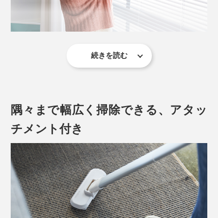
も小回りが利き、サクッと掃除できるから便利！
例えば、ソファで寛ぎながら、食べこぼしたお菓子のカ
スを吸い取る。洗面所を使った後、床に落ちた髪の毛を
吸い取る。パンを切る、コーヒー豆を挽いた時に、飛び
続きを読む
軽量のハンディクリナーにありがちだった、吸引力不足
散った粉をすぐ吸い取るといった動作も、ワンアクショ
も心配ご無用！
ンで軽やかに。
ハンディタイプの場合、吸引力は2000〜6000Pa（ゴミ
隅々まで幅広く掃除できる、アタッ
を吸い込む圧力の単位）が一般的といわれている中、本
品は最大16,900Paというハイパワー。吸気口にiPadを
チメント付き
近づければ、持ち上げられるほどの吸引力です。
（※2023年11月末より、吸引力がさらにパワーアップし
た『MONTANC PRO』に変わりました）