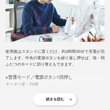
さらに本体内部には、ステンレス製フィルターに加え、
本体の裏面にさりげなく凹みが施され、握ったときに手
0.3μmの微細なゴミ粒子を99.97％捕集する高性能HEPA
にフィットする配慮にも感動します。
フィルターを採用。二重フィルター構造で、細かい塵や
ホコリをしっかりキャッチし、クリーンな空気を排出し
ます。
使用後はスタンドに置くだけ。約2時間30分で充電が完
了します。中央の電源ボタンを繰り返し押せば、強・弱
本棚の上やサイドボードの上など、高い位置にある面の
ふたつのモードに切り替えもできます。
ホコリを吸い取るなら、中継ノズルを1つにして使って
ください。シンプルなワイドヘッドですが、ノズルを水
●普通モード／電源ボタン1回押し
平に倒せるしなやかさで使い勝手バツグン。
モーター音：70dB
「スキマノズル」で狭い場所やフィルターのお手
入れに
続きを読む
1度の充電で最大30分間の連続使用ができる省エネモー
本体＋すき間用ノズル
ド。とはいえ、6000Paのしっかりとした吸引力でゴミ