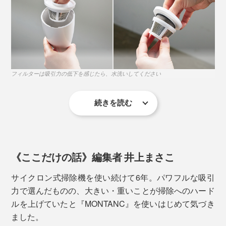
電源ボタン下の3つのLEDランプが、バッテリー残量を
教えてくれます。
1つ点灯／0〜30%
フィルターは吸引力の低下を感じたら、水洗いしてください
2つ点灯／30〜70％
3つ点灯／70〜100％
続きを読む
ふたつのフィルター部分（ステンレスフィルター・
HEPAフィルター）は水洗いできて、清潔で気持ちい
い。（※本体部分は防水機能がないため、水洗いしない
《ここだけの話》編集者 井上まさこ
でください）繰り返し使えて、経済的です。
サイクロン式掃除機を使い続けて6年。パワフルな吸引
力で選んだものの、大きい・重いことが掃除へのハード
ルを上げていたと『MONTANC』を使いはじめて気づき
ました。