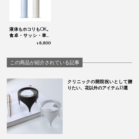
じる70〜73dB。高級車で使用される吸音材を使い、可
能な限り騒音を抑えられているところも嬉しいポイント
でした。
液体もホコリもOK。
食卓・サッシ・車を
忙しい人にこそおすすめしたい“ミニマム掃除機”。ぜ
ささっとキレイにで
8,800
¥
ひ、あなたの家のセカンドクリーナーにどうぞ。
一軒家にお住まいの方なら、玄関に一台、リビングに一
きる「コードレス ウ
ェット＆ドライ クリ
台、2階に一台など、よく使う場所ごとに複数設置する
ーナー」｜récolte
のもおすすめ。
この商品が紹介されている記事
おうちの中で、すぐに手が届く場所に置ける“ミニマム
クリニックの開院祝いとして贈
掃除機”で、あなたの掃除が変わります。
りたい、花以外のアイテム13選