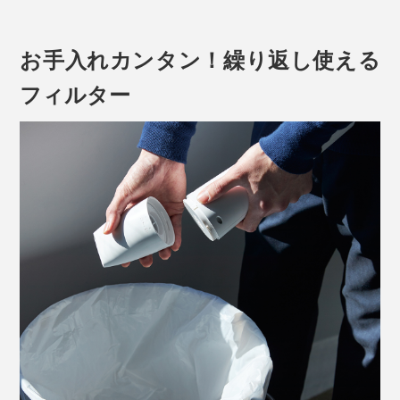
やホコリを吸い上げます。
ダストボックスの中が見えない仕様だから不潔感も一切
お手入れカンタン！繰り返し使える
なく、テーブルや棚の上にも置ける清潔なセカンドクリ
フィルター
ーナーです。
窓のサッシ、冷蔵庫と壁の隙間にたまったホコリ、シュ
ーズボックスの土汚れ、食品ストッカーや冷蔵庫の野菜
室など、狭い場所のピンポイント掃除に。エアコンのフ
ィルターお手入れ時やキーボードのゴミ吸い取りにも便
利です。
●強モード／電源ボタン2回押し