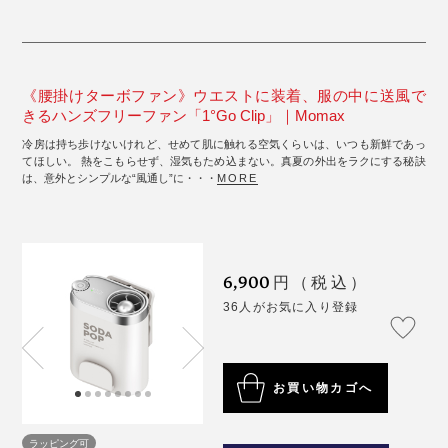
《腰掛けターボファン》ウエストに装着、服の中に送風で
きるハンズフリーファン「1°Go Clip」｜Momax
冷房は持ち歩けないけれど、せめて肌に触れる空気くらいは、いつも新鮮であっ
てほしい。 熱をこもらせず、湿気もため込まない。真夏の外出をラクにする秘訣
は、意外とシンプルな“風通し”に・・・
MORE
6,900
円（税込）
36人がお気に入り登録
お買い物カゴへ
ラッピング可