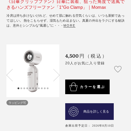
《日傘クリップファン》日傘に装着、狙った角度で送風で
きるハンズフリーファン「1°Go Clamp」｜Momax
冷房は持ち歩けないけれど、せめて肌に触れる空気くらいは、いつも新鮮であっ
てほしい。 熱をこもらせず、湿気もため込まない。真夏の外出をラクにする秘訣
は、意外とシンプルな“風通し”に・・・
MORE
4,500
円（税込）
20人がお気に入り登録
カラーを選ぶ
ラッピング可
商品を詳しく見る
倉庫出荷予定日： 2026年8月10日