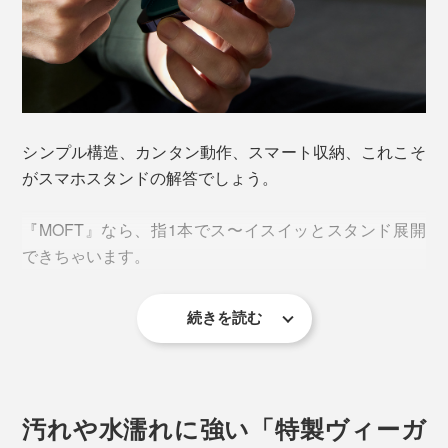
カラーは７色展開。上段左から、ミスティグレー、ネイビーブルー、ヌード。下
段左からスモークターコイズ、ジェットブラック、サファイアブルー、ジャング
ルグリーン
デザインコンセプトは、「見えない、感じない、気づか
ない」。まさに、普段そこに“ある”ことを感じさせな
シンプル構造、カンタン動作、スマート収納、これこそ
い、スマートな折りたたみ式の特許構造です。
がスマホスタンドの解答でしょう。
iPhone12以降のシリーズの背面に搭載されたMagSafe
『MOFT』なら、指1本でス〜イスイッとスタンド展開
に、磁力でピタッとくっつけるだけで、自由に装着・取
できちゃいます。
り外しができるスマート設計。
続きを読む
汚れや水濡れに強い「特製ヴィーガ