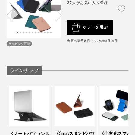
37人がお気に入り登録
計としてもおしゃれに使える。
僕はデジタル時計のアプリを入れているんですが、ちょ
っとしたインテリアになるでしょ？ 横画面でスタンド
カラーを選ぶ
させれば、ケーブルもつなぎやすいし。
倉庫出荷予定日： 2026年8月10日
ラッピング可能
ラインナップ
《Snapスタンドパワ
《七変化スマホ
《ノートパソコンス