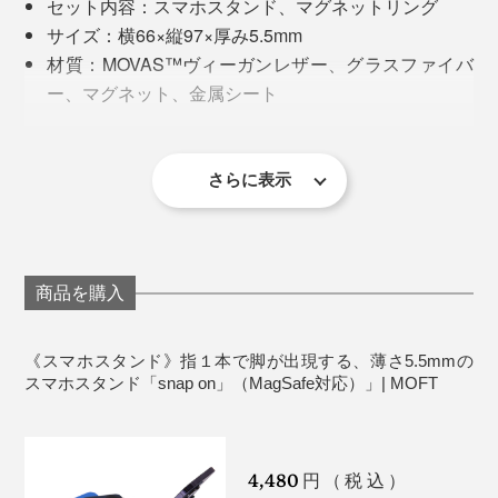
セット内容：スマホスタンド、マグネットリング
スタンドが手のひらの代わりになってくれる感覚という
すいため、長期保存はおすすめしません。
サイズ：横66×縦97×厚み5.5mm
※カードを取り出さずにICタッチすることはできません。
か。安定感があって、スマホの重さを感じにくい。電車
※新品状態ではポケットスペースが硬いため、馴染むまではカード1枚での収納を
材質：MOVAS™ヴィーガンレザー、グラスファイバ
の中でもめっちゃラクですよ。
おすすめします。
『MOFT』とは“ Mobile Office for Travellers（旅行者のた
ー、マグネット、金属シート
めのモバイルオフィス）”の略。
重量：60g
カード収納：最大2枚
カフェや空港、公園、旅先……どこでも自由にワークス
さらに表示
ペースをつくれるよう考えぬかれた“快適”を、ぜひスマ
ホに装着してください。
商品を購入
《スマホスタンド》指１本で脚が出現する、薄さ5.5mmの
スマホスタンド「snap on」（MagSafe対応）」| MOFT
もうひとつはデスクの上に置く時。PC作業をしなが
4,480
円（税込）
ら、スマホ操作がしやすいのはもちろんのこと、置き時