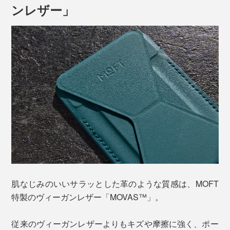
ンレザー」
まさに、普段そこに“ある”ことを感じさせない、特許取
得の一体式折りたたみ構造です。
付属の「アイアンリング」を貼り付ければ、MagSafe非
対応の機種やスマホケースの上からでも使用OKです。
マグネット装着だから、スマホ画面をスライドさせれば
タテ置きも、ヨコ置きも楽々。タテ装着の状態のまま横
に倒して使うこともできます。
薄いけれど、マグネットでしっかり固定された脚部の三
角形構造のおかげで、安定感はバツグン！
肌なじみのいいサラッとした革のような質感は、MOFT
特製のヴィーガンレザー「MOVAS™」。
従来のヴィーガンレザーよりもキズや摩擦に強く、ポー