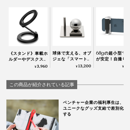
球体で支える、オブ
68gの超小型で
《スタンド》車載ホ
ジェな「スマートフ
が安定！自撮り
ルダーやデスクスタ
ォンスタンド」｜
スマホスタンド
ンドに安定感バツグ
13,200
7,
3,960
¥
¥
¥
TAKEDA DESIGN
ャッターリモコ
ン！MagSafe対応、
PROJECT タケダデザ
もなる「スマー
強い磁力でカンタン
インプロジェクト
ォン用多機能カ
設置できる「折りた
この商品が紹介されている記事
グリップ」
たみ式スマホスタン
ShutterGrip™ 2
ド」｜MaGdget
ベンチャー企業の福利厚生は、
ユニークなグッズ支給で差別化
する