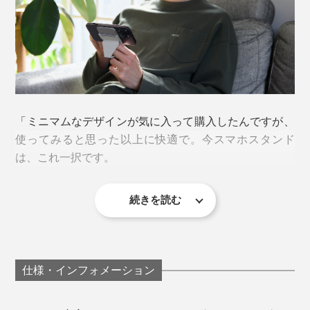
ここに名刺を潜ませておけば、急な名刺交換の際に慌て
る必要もなく便利。忘れがちなジムやスタジオの会員証
人体への悪影響が懸念されるジメチルホルムアミドを一
なども、スマホと一緒にスマートに持ち歩けます。
切使用していない、環境にも人にも優しい素材です。
極薄ノートPCスタンドの構造をスマホに応用した本
品。このふたつを掛け合わせれば、デスクワーク時の姿
勢・動作が変わるはず。
「ミニマムなデザインが気に入って購入したんですが、
使ってみると思った以上に快適で。今スマホスタンド
は、これ一択です。
続きを読む
ひとつは手で持つとき。横画面でゲームしたり動画を見
るさい、スタンド背面に人差し指と中指を入れ、前面に
親指を当てて支えられるので、フレームに触らなくてす
むのが抜群にいい。画面も見やすくて、誤操作も防げま
仕様・インフォメーション
す。
※クレジットカード等の磁気ストライプが搭載されたカードは磁気の影響を受けや