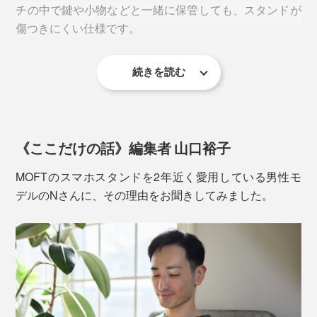
チの中で鍵や小物などと一緒に保管しても、スタンドが
フラットなデザインだから、オフィス・カフェ・旅先で
傷つきにくい仕様です。
の、動画視聴や撮影・ビデオ通話が進化。
いつも大人しくスマホの背面にいてくれるから、スタン
続きを読む
撥水素材のため、万が一飲み物を倒してしまっても、さ
ドを持ち運ぶストレスからも解放されるはず。
っと拭き取れば大丈夫！
《ここだけの話》編集者 山口裕子
MOFTのスマホスタンドを2年近く愛用している男性モ
デルのNさんに、その理由をお聞きしてみました。
テーブルに置けば絶妙な角度で画面が見やすくなり、手
に持つ時は小指に負担がかかることなく、持ちやすくて
疲れにくいのを実感します。
さらに、内側にはカードを1〜2枚収納できるポケット付
き。