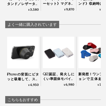
ーセット》マグネッ
ンド》収納時は
タンド／レザータッ
2年近く使い続けて、多少の擦り切れはあるものの、ま
トで重ねて使用もで
いのに、片手で
チ》薄さ3ミリ！目
9,870
5,
3,580
¥
¥
¥
だまだ使い続けられそう。丈夫さもいいですね！」
きる「バッテリーパ
スイ高さ調整で
線が上がって、姿勢
ック＋超薄型スマホ
ゃう「カード型
ラクラクな「超軽量
スタンド（MagSafe
ンド（MagSaf
スタンド（粘着タイ
よく一緒に購入されています
対応）」
応）」
プ）」｜ジェットブ
ラック／ワンダーラ
ストブルー
Qi2認証、発火しに
新発想！ワンア
iPhoneの背面にピタ
くい準固体モバイル
ョンで立体起動
ッと吸着して、スマ
バッテリー
38gの折り紙構
ホスタンドにもなる
6,980
11,
4,950
¥
¥
¥
「HeatZero」｜VOVA
薄〜くたためる
「MagSafe対応
軽量ポータブル
Bluetoothスピーカ
ス」
ー」
こちらもおすすめ